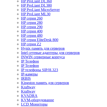
HP ProLiant DL360
HP ProLiant DL380
HP ProLiant MicroServer
HP ProLiant ML30
HP серия 260
HP серия 280
HP серия 290
HP серия 400
HP серия 480
HP серия EliteDesk 800
HP серия Z2
Hynix память для серверов
Intel сетевые адаптеры для серверов
INWIN серверные корпуса
IP Телефон
IP Телефон
IP телефоны SIP/H.323
IP-камеры
IRBIS
Kingston память для серверов
Kraftway
Kraftway
KVADRA
KVM-оборудование
LCD Мониторы