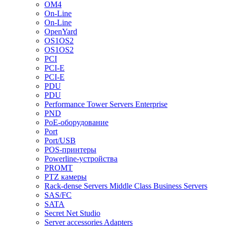
OM4
On-Line
On-Line
OpenYard
OS1OS2
OS1OS2
PCI
PCI-E
PCI-E
PDU
PDU
Performance Tower Servers Enterprise
PND
PoE-оборудование
Port
Port/USB
POS-принтеры
Powerline-устройства
PROMT
PTZ камеры
Rack-dense Servers Middle Class Business Servers
SAS/FC
SATA
Secret Net Studio
Server accessories Adapters