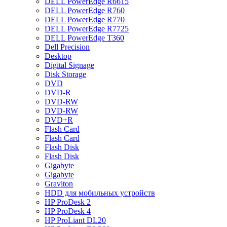
DELL PowerEdge R6615
DELL PowerEdge R760
DELL PowerEdge R770
DELL PowerEdge R7725
DELL PowerEdge T360
Dell Precision
Desktop
Digital Signage
Disk Storage
DVD
DVD-R
DVD-RW
DVD-RW
DVD+R
Flash Card
Flash Card
Flash Disk
Flash Disk
Gigabyte
Gigabyte
Graviton
HDD для мобильных устройств
HP ProDesk 2
HP ProDesk 4
HP ProLiant DL20