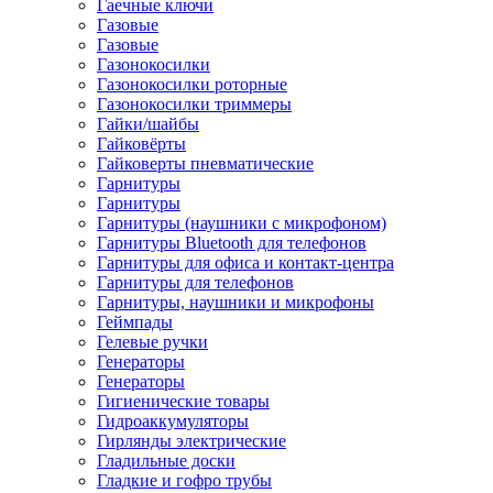
Гаечные ключи
Газовые
Газовые
Газонокосилки
Газонокосилки роторные
Газонокосилки триммеры
Гайки/шайбы
Гайковёрты
Гайковерты пневматические
Гарнитуры
Гарнитуры
Гарнитуры (наушники с микрофоном)
Гарнитуры Bluetooth для телефонов
Гарнитуры для офиса и контакт-центра
Гарнитуры для телефонов
Гарнитуры, наушники и микрофоны
Геймпады
Гелевые ручки
Генераторы
Генераторы
Гигиенические товары
Гидроаккумуляторы
Гирлянды электрические
Гладильные доски
Гладкие и гофро трубы