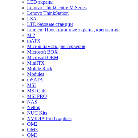
LED экраны
Lenovo ThinkCentre M Series
Lenovo ThinkStation
LSA
LTE базовые станции
Lumien: Проекционные экраны, крепления
M.2
mATX
Micron память для серверов
Microsoft BOX
Microsoft OEM
MiniITX
Mobile Rack
Modules
mSATA
MSI
MSI Cubi
MSI PRO
NAS
Nettop
NUC Kits
NVIDIA Pro Graphics
OM2
OM3
OM3