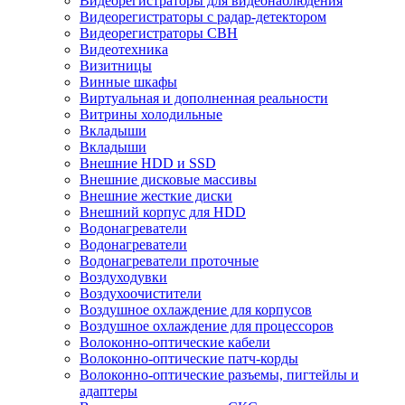
Видеорегистраторы для видеонаблюдения
Видеорегистраторы с радар-детектором
Видеорегистраторы СВН
Видеотехника
Визитницы
Винные шкафы
Виртуальная и дополненная реальности
Витрины холодильные
Вкладыши
Вкладыши
Внешние HDD и SSD
Внешние дисковые массивы
Внешние жесткие диски
Внешний корпус для HDD
Водонагреватели
Водонагреватели
Водонагреватели проточные
Воздуходувки
Воздухоочистители
Воздушное охлаждение для корпусов
Воздушное охлаждение для процессоров
Волоконно-оптические кабели
Волоконно-оптические патч-корды
Волоконно-оптические разъемы, пигтейлы и
адаптеры