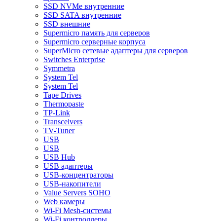
SSD NVMe внутренние
SSD SATA внутренние
SSD внешние
Supermicro память для серверов
Supermicro серверные корпуса
SuperMicro сетевые адаптеры для серверов
Switches Enterprise
Symmetra
System Tel
System Tel
Tape Drives
Thermopaste
TP-Link
Transceivers
TV-Tuner
USB
USB
USB Hub
USB адаптеры
USB-концентраторы
USB-накопители
Value Servers SOHO
Web камеры
Wi-Fi Mesh-системы
Wi-Fi контроллеры