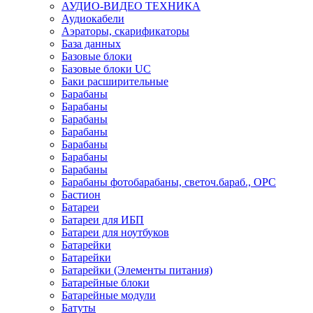
АУДИО-ВИДЕО ТЕХНИКА
Аудиокабели
Аэраторы, скарификаторы
База данных
Базовые блоки
Базовые блоки UC
Баки расширительные
Барабаны
Барабаны
Барабаны
Барабаны
Барабаны
Барабаны
Барабаны
Барабаны фотобарабаны, светоч.бараб., OPC
Бастион
Батареи
Батареи для ИБП
Батареи для ноутбуков
Батарейки
Батарейки
Батарейки (Элементы питания)
Батарейные блоки
Батарейные модули
Батуты