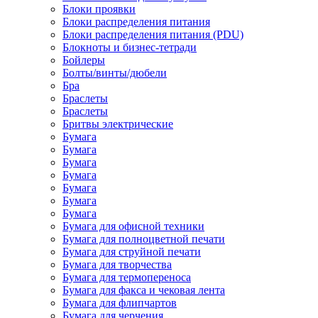
Блоки проявки
Блоки распределения питания
Блоки распределения питания (PDU)
Блокноты и бизнес-тетради
Бойлеры
Болты/винты/дюбели
Бра
Браслеты
Браслеты
Бритвы электрические
Бумага
Бумага
Бумага
Бумага
Бумага
Бумага
Бумага
Бумага для офисной техники
Бумага для полноцветной печати
Бумага для струйной печати
Бумага для творчества
Бумага для термопереноса
Бумага для факса и чековая лента
Бумага для флипчартов
Бумага для черчения