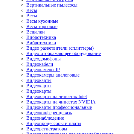
Вертикальные пылесосы
Весы
Весы
Весы кухонные
Весы торговые
Вешалки
Вибротехника
Вибротехника
Видео разветвители (сплиттеры)
Видео-отображающее оборудование
Видеодомофоны
Видеокабели
Видеокамеры IP
Видеокамеры аналоговые
Видеокарты
Видеокарты
Видеокарты
Видеокарты на чипсетах Intel
Видеокарты на чипсетах NVIDIA
Видеокарты профессиональные
Видеоконференцсвязь
Видеонаблюдение
Видеопроцессоры и платы
Видеорегистраторы