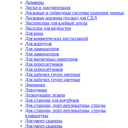
Диммеры
Диски и документация
Дисковые и гибридные системы хранения данных
Дисковые корзины (полки) для СХД
Диспенсеры для клейкой ленты
Дисплеи для видеостен
Для вина
Для коммерческих инсталляций
Для корпусов
Для ламинаторов
Для ламинаторов
Для матричных принтеров
Для переплетчиков
Для переплётчиков
Для рабочих групп цветные
Для рабочих групп цветные
Дневники
Доводчики
Дозирующие лезвия
Док-станции для ноутбуков
Док-станции, порт-репликаторы, стенды
Док-станции, порт-репликаторы, стенды,
клавиатуры
Документ-сканеры
Документ-сканеры