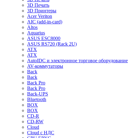
3D Печать
3D Принтеры
Acer Veriton
AIC (add-in-card)
Altos
Aquarius
ASUS ESC8000
ASUS RS720 (Rack 2U)
ATX
ATX
AutoIDC и электронное торговое оборудование
AV-коммутаторы
Back
Back
Back Pro
Back Pro
Back-UPS
Bluetooth
BOX
BOX
CD-R
CD-RW
Cloud
Cloud с НДС