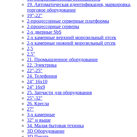
19. Автоматическая идентификация, маркировка,
торговое оборудование
19"-22"
2-процессорные серверные платформы
2-процессорные серверы
2-х дверные SbS
2-х камерные верхний морозильный отсек
2-х камерные нижний морозильный отсек
2,5
2.5"
21. Промышленное оборудование
22. Электрика
22"-25"
24. Телефония
24" 16x10
24" 16x9
25. Запчасти для оборудования
25"-32"
26. Кресла
27"
3-x камерные
32" и выше
34. Малая бытовая техника
3D Оборудование
3D Печать