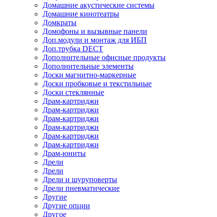
Домашние акустические системы
Домашние кинотеатры
Домкраты
Домофоны и вызывные панели
Доп.модули и монтаж для ИБП
Доп.трубка DECT
Дополнительные офисные продукты
Дополнительные элементы
Доски магнитно-маркерные
Доски пробковые и текстильные
Доски стеклянные
Драм-картриджи
Драм-картриджи
Драм-картриджи
Драм-картриджи
Драм-картриджи
Драм-картриджи
Драм-юниты
Дрели
Дрели
Дрели и шуруповерты
Дрели пневматические
Другие
Другие опции
Другое