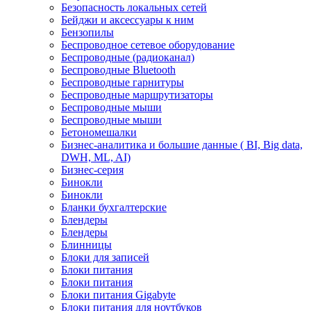
Безопасность локальных сетей
Бейджи и аксесcуары к ним
Бензопилы
Беспроводное сетевое оборудование
Беспроводные (радиоканал)
Беспроводные Bluetooth
Беспроводные гарнитуры
Беспроводные маршрутизаторы
Беспроводные мыши
Беспроводные мыши
Бетономешалки
Бизнес-аналитика и большие данные ( BI, Big data,
DWH, ML, AI)
Бизнес-серия
Бинокли
Бинокли
Бланки бухгалтерские
Блендеры
Блендеры
Блинницы
Блоки для записей
Блоки питания
Блоки питания
Блоки питания Gigabyte
Блоки питания для ноутбуков