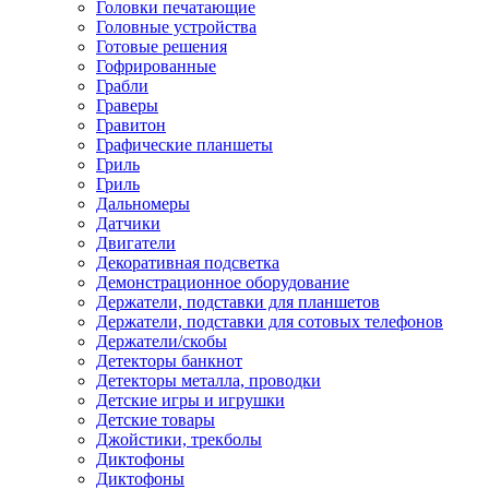
Головки печатающие
Головные устройства
Готовые решения
Гофрированные
Грабли
Граверы
Гравитон
Графические планшеты
Гриль
Гриль
Дальномеры
Датчики
Двигатели
Декоративная подсветка
Демонстрационное оборудование
Держатели, подставки для планшетов
Держатели, подставки для сотовых телефонов
Держатели/скобы
Детекторы банкнот
Детекторы металла, проводки
Детские игры и игрушки
Детские товары
Джойстики, трекболы
Диктофоны
Диктофоны