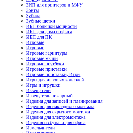
ЗИП для принтеров и МФУ
Зонты
Зубила
Зубные щетки
ИБП большой мощности
ИБП для дома и офиса
ИБП для ПК
Игровые
Игровые
Игровые гарнитуры
Игровые мыши
Игровые ноутбуки
Игровые приставки
Игровые приставки, Игры
Игры для игровых консолей
Игры и игрушки
Извещатели
Извещатель пожарный
Изделия для записей и планирования
Изделия для накладного монтажа
Изделия для скрытого монтажа
Изделия для электромонтажа
Изделия из бумаги для офиса
Измельчители