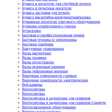
Бумага и носители для струйной печати
Бумага и печатные носители
Бумага листовая для печати
Бумага масштабно-координатная/калька
Бумажные носители торгового оборудования
Бункеры отработанного тонера
Бутылочки
Бытовая и профессиональная химия
Бытовая техника и электроника
Бытовые приборы
Вакуумные упаковщики
Валы магнитные
Валы проявки
Валы регистрации
Валы резиновые нижние
Валы тефлоновые верхние
Варочные поверхности газовые
Варочные поверхности электрические
Веб-камеры
Вентиляторы
Вентиляторы
Вентиляторы и радиаторы для серверов
Вентиляторы и радиаторы для серверов Gigabyte
Вентиляционное оборудование
Вертикальная загрузка