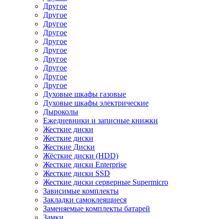
Другое
Другое
Другое
Другое
Другое
Другое
Другое
Другое
Другое
Другое
Духовые шкафы газовые
Духовые шкафы электрические
Дыроколы
Ежедневники и записные книжки
Жесткие диски
Жесткие диски
Жесткие Диски
Жёсткие диски (HDD)
Жесткие диски Enterprise
Жесткие диски SSD
Жесткие диски серверные Supermicro
Зависимые комплекты
Закладки самоклеящиеся
Заменяемые комплекты батарей
Замки