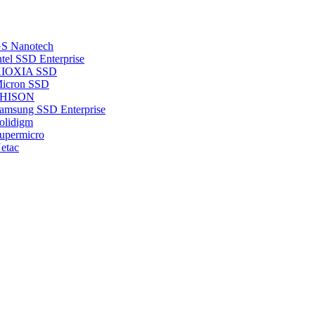
S Nanotech
el SSD Enterprise
 KIOXIA SSD
icron SSD
 PHISON
msung SSD Enterprise
olidigm
upermicro
etac