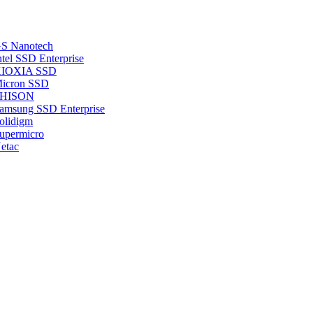
S Nanotech
el SSD Enterprise
 KIOXIA SSD
icron SSD
 PHISON
msung SSD Enterprise
olidigm
upermicro
etac