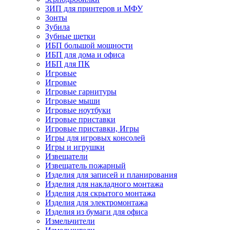
ЗИП для принтеров и МФУ
Зонты
Зубила
Зубные щетки
ИБП большой мощности
ИБП для дома и офиса
ИБП для ПК
Игровые
Игровые
Игровые гарнитуры
Игровые мыши
Игровые ноутбуки
Игровые приставки
Игровые приставки, Игры
Игры для игровых консолей
Игры и игрушки
Извещатели
Извещатель пожарный
Изделия для записей и планирования
Изделия для накладного монтажа
Изделия для скрытого монтажа
Изделия для электромонтажа
Изделия из бумаги для офиса
Измельчители