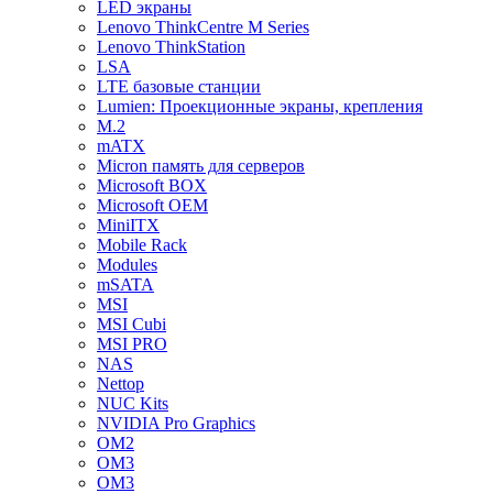
LED экраны
Lenovo ThinkCentre M Series
Lenovo ThinkStation
LSA
LTE базовые станции
Lumien: Проекционные экраны, крепления
M.2
mATX
Micron память для серверов
Microsoft BOX
Microsoft OEM
MiniITX
Mobile Rack
Modules
mSATA
MSI
MSI Cubi
MSI PRO
NAS
Nettop
NUC Kits
NVIDIA Pro Graphics
OM2
OM3
OM3