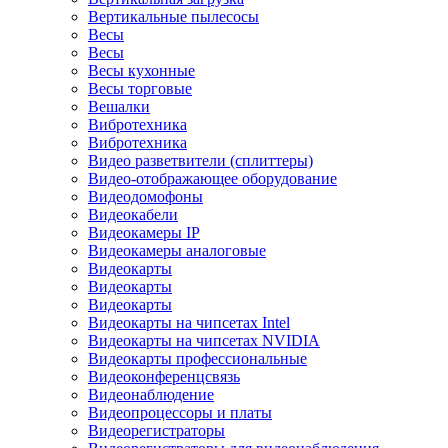
Вертикальные пылесосы
Весы
Весы
Весы кухонные
Весы торговые
Вешалки
Вибротехника
Вибротехника
Видео разветвители (сплиттеры)
Видео-отображающее оборудование
Видеодомофоны
Видеокабели
Видеокамеры IP
Видеокамеры аналоговые
Видеокарты
Видеокарты
Видеокарты
Видеокарты на чипсетах Intel
Видеокарты на чипсетах NVIDIA
Видеокарты профессиональные
Видеоконференцсвязь
Видеонаблюдение
Видеопроцессоры и платы
Видеорегистраторы