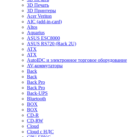
3D Печать
3D Принтеры
Acer Veriton
AIC (add-in-card)
Altos
Aquarius
ASUS ESC8000
ASUS RS720 (Rack 2U)
ATX
ATX
AutoIDC и электронное торговое оборудование
AV-коммутаторы
Back
Back
Back Pro
Back Pro
Back-UPS
Bluetooth
BOX
BOX
CD-R
CD-RW
Cloud
Cloud с НДС