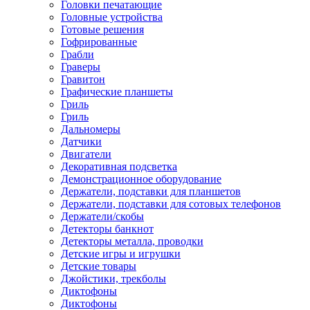
Головки печатающие
Головные устройства
Готовые решения
Гофрированные
Грабли
Граверы
Гравитон
Графические планшеты
Гриль
Гриль
Дальномеры
Датчики
Двигатели
Декоративная подсветка
Демонстрационное оборудование
Держатели, подставки для планшетов
Держатели, подставки для сотовых телефонов
Держатели/скобы
Детекторы банкнот
Детекторы металла, проводки
Детские игры и игрушки
Детские товары
Джойстики, трекболы
Диктофоны
Диктофоны