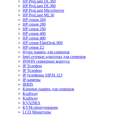
HP ProLiant DL360
HP ProLiant DL380
HP ProLiant MicroServer
HP ProLiant ML30
HP серия 260
HP серия 280
HP серия 290
HP серия 400
HP серия 480
HP серия EliteDesk 800
HP серия Z2
Hynix память для серверов
Intel сетевые адаптеры для серверов
INWIN серверные корпуса
IP Телефон
IP Телефон
IP телефоны SIP/H.323
IP-камеры
IRBIS
Kingston память для серверов
Kraftway
Kraftway
KVADRA
KVM-оборудование
LCD Мониторы