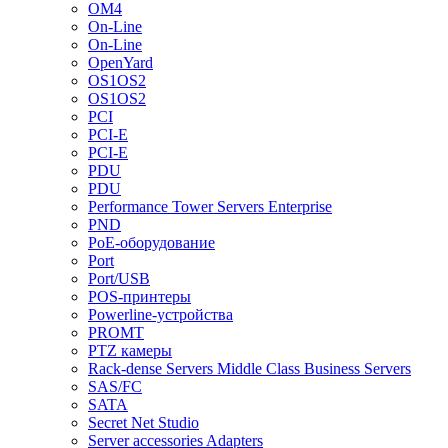
OM4
On-Line
On-Line
OpenYard
OS1OS2
OS1OS2
PCI
PCI-E
PCI-E
PDU
PDU
Performance Tower Servers Enterprise
PND
PoE-оборудование
Port
Port/USB
POS-принтеры
Powerline-устройства
PROMT
PTZ камеры
Rack-dense Servers Middle Class Business Servers
SAS/FC
SATA
Secret Net Studio
Server accessories Adapters