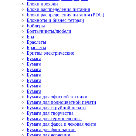
Блоки проявки
Блоки распределения питания
Блоки распределения питания (PDU)
Блокноты и бизнес-тетради
Бойлеры
Болты/винты/дюбели
Бра
Браслеты
Браслеты
Бритвы электрические
Бумага
Бумага
Бумага
Бумага
Бумага
Бумага
Бумага
Бумага для офисной техники
Бумага для полноцветной печати
Бумага для струйной печати
Бумага для творчества
Бумага для термопереноса
Бумага для факса и чековая лента
Бумага для флипчартов
Бумага для черчения