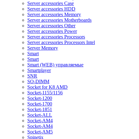
Server accessories Case
Server accessories HDD
Server accessories Memory
Server accessories Motherboards
Server accessories Other
Server accessories Power
Server accessories Processors
Server accessories Processors Intel
Server Memory
Smart
Smart
Smart (WEB) управляемые
Smartplayer
SNR
SO-DIMM
Socket for K8 AMD
Socket-1155/1156
Socket-1200
Socket-1700
Socket-1851
Socket-ALL
Socket-AM4
Socket-AM4
Socket-AM5
Spinetix