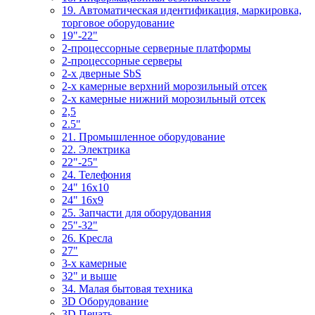
19. Автоматическая идентификация, маркировка,
торговое оборудование
19"-22"
2-процессорные серверные платформы
2-процессорные серверы
2-х дверные SbS
2-х камерные верхний морозильный отсек
2-х камерные нижний морозильный отсек
2,5
2.5"
21. Промышленное оборудование
22. Электрика
22"-25"
24. Телефония
24" 16x10
24" 16x9
25. Запчасти для оборудования
25"-32"
26. Кресла
27"
3-x камерные
32" и выше
34. Малая бытовая техника
3D Оборудование
3D Печать