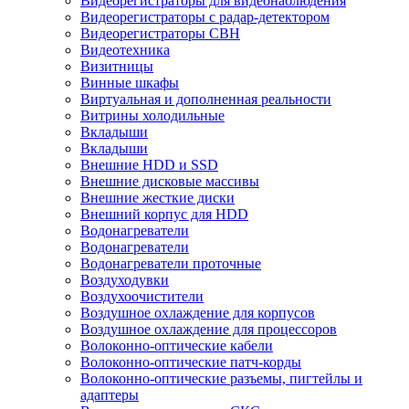
Видеорегистраторы для видеонаблюдения
Видеорегистраторы с радар-детектором
Видеорегистраторы СВН
Видеотехника
Визитницы
Винные шкафы
Виртуальная и дополненная реальности
Витрины холодильные
Вкладыши
Вкладыши
Внешние HDD и SSD
Внешние дисковые массивы
Внешние жесткие диски
Внешний корпус для HDD
Водонагреватели
Водонагреватели
Водонагреватели проточные
Воздуходувки
Воздухоочистители
Воздушное охлаждение для корпусов
Воздушное охлаждение для процессоров
Волоконно-оптические кабели
Волоконно-оптические патч-корды
Волоконно-оптические разъемы, пигтейлы и
адаптеры