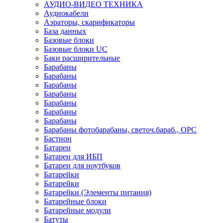
АУДИО-ВИДЕО ТЕХНИКА
Аудиокабели
Аэраторы, скарификаторы
База данных
Базовые блоки
Базовые блоки UC
Баки расширительные
Барабаны
Барабаны
Барабаны
Барабаны
Барабаны
Барабаны
Барабаны
Барабаны фотобарабаны, светоч.бараб., OPC
Бастион
Батареи
Батареи для ИБП
Батареи для ноутбуков
Батарейки
Батарейки
Батарейки (Элементы питания)
Батарейные блоки
Батарейные модули
Батуты