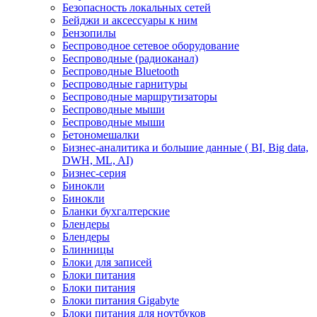
Безопасность локальных сетей
Бейджи и аксесcуары к ним
Бензопилы
Беспроводное сетевое оборудование
Беспроводные (радиоканал)
Беспроводные Bluetooth
Беспроводные гарнитуры
Беспроводные маршрутизаторы
Беспроводные мыши
Беспроводные мыши
Бетономешалки
Бизнес-аналитика и большие данные ( BI, Big data,
DWH, ML, AI)
Бизнес-серия
Бинокли
Бинокли
Бланки бухгалтерские
Блендеры
Блендеры
Блинницы
Блоки для записей
Блоки питания
Блоки питания
Блоки питания Gigabyte
Блоки питания для ноутбуков