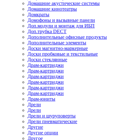
Домашние акустические системы
Домашние кинотеатры
Домкраты
Домофоны и вызывные панели
Доп.модули и монтаж для ИБП
Доп.трубка DECT
Дополнительные офисные продукты
Дополнительные элементы
Доски магнитно-маркерные
Доски пробковые и текстильные
Доски стеклянные
Драм-картриджи
Драм-картриджи
Драм-картриджи
Драм-картриджи
Драм-картриджи
Драм-картриджи
Драм-юниты
Дрели
Дрели
Дрели и шуруповерты
Дрели пневматические
Другие
Другие опции
Другое