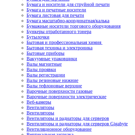
Бумага и носители для струйной печати
Бумага и печатные носители
Бумага листовая для печати
Бумага масштабно-координатная/калька
Бумажные носители торгового оборудования
Бункеры отработанного тонера
Бутылочки
Бытовая и профессиональная химия
Бытовая техника и электроника
Бытовые приборы
Вакуумные упаковщики
Валы магнитные
Валы проявки
Валы регистрации
Валы резиновые нижние
Валы тефлоновые верхние
Варочные поверхности газовые
Варочные поверхности электрические
Веб-камеры
Вентиляторы
Вентиляторы
Вентиляторы и радиаторы для серверов
Вентиляторы и радиаторы для серверов Gigabyte
Вентиляционное оборудование
Вертикальная загрузка