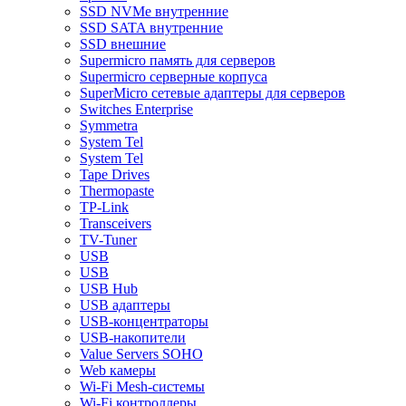
SSD NVMe внутренние
SSD SATA внутренние
SSD внешние
Supermicro память для серверов
Supermicro серверные корпуса
SuperMicro сетевые адаптеры для серверов
Switches Enterprise
Symmetra
System Tel
System Tel
Tape Drives
Thermopaste
TP-Link
Transceivers
TV-Tuner
USB
USB
USB Hub
USB адаптеры
USB-концентраторы
USB-накопители
Value Servers SOHO
Web камеры
Wi-Fi Mesh-системы
Wi-Fi контроллеры