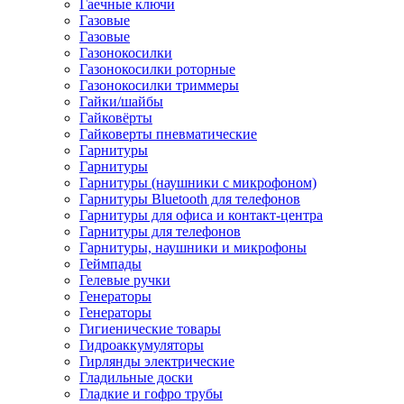
Гаечные ключи
Газовые
Газовые
Газонокосилки
Газонокосилки роторные
Газонокосилки триммеры
Гайки/шайбы
Гайковёрты
Гайковерты пневматические
Гарнитуры
Гарнитуры
Гарнитуры (наушники с микрофоном)
Гарнитуры Bluetooth для телефонов
Гарнитуры для офиса и контакт-центра
Гарнитуры для телефонов
Гарнитуры, наушники и микрофоны
Геймпады
Гелевые ручки
Генераторы
Генераторы
Гигиенические товары
Гидроаккумуляторы
Гирлянды электрические
Гладильные доски
Гладкие и гофро трубы