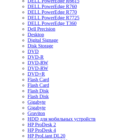
DELL PowerEdge R6615
DELL PowerEdge R760
DELL PowerEdge R770
DELL PowerEdge R7725
DELL PowerEdge T360
Dell Precision
Desktop
Digital Signage
Disk Storage
DVD
DVD-R
DVD-RW
DVD-RW
DVD+R
Flash Card
Flash Card
Flash Disk
Flash Disk
Gigabyte
Gigabyte
Graviton
HDD для мобильных устройств
HP ProDesk 2
HP ProDesk 4
HP ProLiant DL20