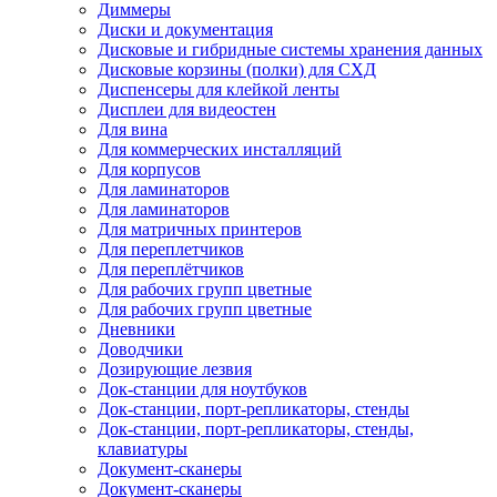
Диммеры
Диски и документация
Дисковые и гибридные системы хранения данных
Дисковые корзины (полки) для СХД
Диспенсеры для клейкой ленты
Дисплеи для видеостен
Для вина
Для коммерческих инсталляций
Для корпусов
Для ламинаторов
Для ламинаторов
Для матричных принтеров
Для переплетчиков
Для переплётчиков
Для рабочих групп цветные
Для рабочих групп цветные
Дневники
Доводчики
Дозирующие лезвия
Док-станции для ноутбуков
Док-станции, порт-репликаторы, стенды
Док-станции, порт-репликаторы, стенды,
клавиатуры
Документ-сканеры
Документ-сканеры