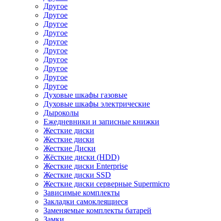
Другое
Другое
Другое
Другое
Другое
Другое
Другое
Другое
Другое
Другое
Духовые шкафы газовые
Духовые шкафы электрические
Дыроколы
Ежедневники и записные книжки
Жесткие диски
Жесткие диски
Жесткие Диски
Жёсткие диски (HDD)
Жесткие диски Enterprise
Жесткие диски SSD
Жесткие диски серверные Supermicro
Зависимые комплекты
Закладки самоклеящиеся
Заменяемые комплекты батарей
Замки