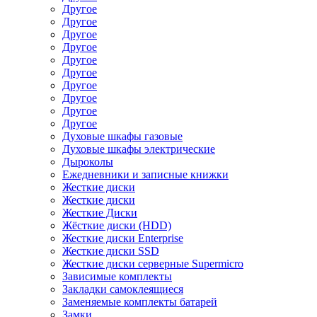
Другое
Другое
Другое
Другое
Другое
Другое
Другое
Другое
Другое
Другое
Духовые шкафы газовые
Духовые шкафы электрические
Дыроколы
Ежедневники и записные книжки
Жесткие диски
Жесткие диски
Жесткие Диски
Жёсткие диски (HDD)
Жесткие диски Enterprise
Жесткие диски SSD
Жесткие диски серверные Supermicro
Зависимые комплекты
Закладки самоклеящиеся
Заменяемые комплекты батарей
Замки