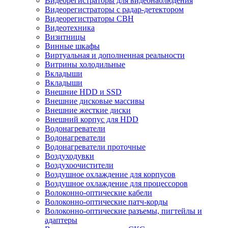
Видеорегистраторы для видеонаблюдения
Видеорегистраторы с радар-детектором
Видеорегистраторы СВН
Видеотехника
Визитницы
Винные шкафы
Виртуальная и дополненная реальности
Витрины холодильные
Вкладыши
Вкладыши
Внешние HDD и SSD
Внешние дисковые массивы
Внешние жесткие диски
Внешний корпус для HDD
Водонагреватели
Водонагреватели
Водонагреватели проточные
Воздуходувки
Воздухоочистители
Воздушное охлаждение для корпусов
Воздушное охлаждение для процессоров
Волоконно-оптические кабели
Волоконно-оптические патч-корды
Волоконно-оптические разъемы, пигтейлы и
адаптеры