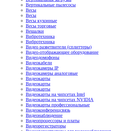
Вертикальные пылесосы
Весы
Весы
Весы кухонные
Весы торговые
Вешалки
Вибротехника
Вибротехника
Видео разветвители (сплиттеры)
Видео-отображающее оборудование
Видеодомофоны
Видеокабели
Видеокамеры IP
Видеокамеры аналоговые
Видеокарты
Видеокарты
Видеокарты
Видеокарты на чипсетах Intel
Видеокарты на чипсетах NVIDIA
Видеокарты профессиональные
Видеоконференцсвязь
Видеонаблюдение
Видеопроцессоры и платы
Видеорегистраторы