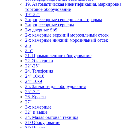
19. Автоматическая идентификация, маркировка,
торговое оборудование
19"-22"
2-процессорные серверные платформы
2-процессорные серверы
2-х дверные SbS
2-х камерные верхний морозильный отсек
2-х камерные нижний морозильный отсек
2,5
2.5"
21. Промышленное оборудование
22. Электрика
22"-25"
24. Телефония
24" 16x10
24" 16x9
25. Запчасти для оборудования
25"-32"
26. Кресла
27"
3-x камерные
32" и выше
34. Малая бытовая техника
3D Оборудование
3D Печать