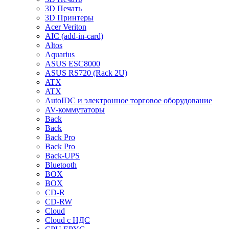
3D Печать
3D Принтеры
Acer Veriton
AIC (add-in-card)
Altos
Aquarius
ASUS ESC8000
ASUS RS720 (Rack 2U)
ATX
ATX
AutoIDC и электронное торговое оборудование
AV-коммутаторы
Back
Back
Back Pro
Back Pro
Back-UPS
Bluetooth
BOX
BOX
CD-R
CD-RW
Cloud
Cloud с НДС