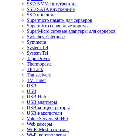
SSD NVMe внутренние
SSD SATA внутренние
SSD внешние
Supermicro память для серверов
Supermicro серверные корпуса
SuperMicro сетевые адаптеры для серверов
Switches Enterprise
Symmetra
System Tel
System Tel
Tape Drives
Thermopaste
TP-Link
Transceivers
TV-Tuner
USB
USB
USB Hub
USB адаптеры
USB-концентраторы
USB-накопители
Value Servers SOHO
Web камеры
Wi-Fi Mesh-системы
Wi-Fi контроллеры