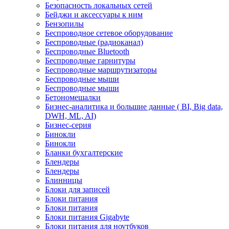
Безопасность локальных сетей
Бейджи и аксесcуары к ним
Бензопилы
Беспроводное сетевое оборудование
Беспроводные (радиоканал)
Беспроводные Bluetooth
Беспроводные гарнитуры
Беспроводные маршрутизаторы
Беспроводные мыши
Беспроводные мыши
Бетономешалки
Бизнес-аналитика и большие данные ( BI, Big data,
DWH, ML, AI)
Бизнес-серия
Бинокли
Бинокли
Бланки бухгалтерские
Блендеры
Блендеры
Блинницы
Блоки для записей
Блоки питания
Блоки питания
Блоки питания Gigabyte
Блоки питания для ноутбуков