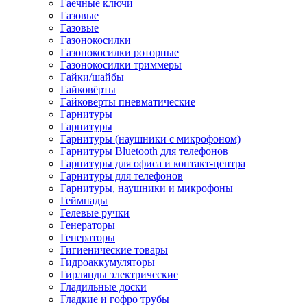
Гаечные ключи
Газовые
Газовые
Газонокосилки
Газонокосилки роторные
Газонокосилки триммеры
Гайки/шайбы
Гайковёрты
Гайковерты пневматические
Гарнитуры
Гарнитуры
Гарнитуры (наушники с микрофоном)
Гарнитуры Bluetooth для телефонов
Гарнитуры для офиса и контакт-центра
Гарнитуры для телефонов
Гарнитуры, наушники и микрофоны
Геймпады
Гелевые ручки
Генераторы
Генераторы
Гигиенические товары
Гидроаккумуляторы
Гирлянды электрические
Гладильные доски
Гладкие и гофро трубы