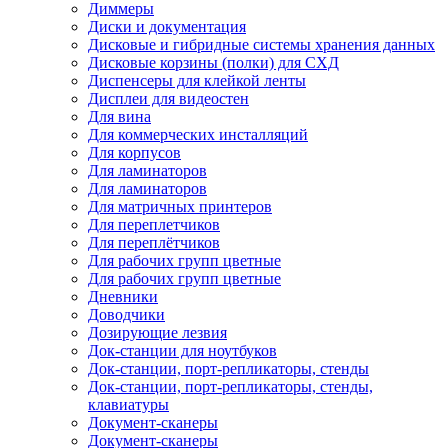
Диммеры
Диски и документация
Дисковые и гибридные системы хранения данных
Дисковые корзины (полки) для СХД
Диспенсеры для клейкой ленты
Дисплеи для видеостен
Для вина
Для коммерческих инсталляций
Для корпусов
Для ламинаторов
Для ламинаторов
Для матричных принтеров
Для переплетчиков
Для переплётчиков
Для рабочих групп цветные
Для рабочих групп цветные
Дневники
Доводчики
Дозирующие лезвия
Док-станции для ноутбуков
Док-станции, порт-репликаторы, стенды
Док-станции, порт-репликаторы, стенды,
клавиатуры
Документ-сканеры
Документ-сканеры