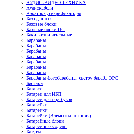
АУДИО-ВИДЕО ТЕХНИКА
Аудиокабели
Аэраторы, скарификаторы
База данных
Базовые блоки
Базовые блоки UC
Баки расширительные
Барабаны
Барабаны
Барабаны
Барабаны
Барабаны
Барабаны
Барабаны
Барабаны фотобарабаны, светоч.бараб., OPC
Бастион
Батареи
Батареи для ИБП
Батареи для ноутбуков
Батарейки
Батарейки
Батарейки (Элементы питания)
Батарейные блоки
Батарейные модули
Батуты