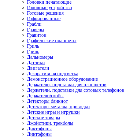
Головки печатающие
Головные устройства
Готовые решения
Гофрированные
Грабли
Граверы
Гравитон
Графические планшеты
Гриль
Гриль
Дальномеры
Датчики
Двигатели
Декоративная подсветка
Демонстрационное оборудование
Держатели, подставки для планшетов
Держатели, подставки для сотовых телефонов
Держатели/скобы
Детекторы банкнот
Детекторы металла, проводки
Детские игры и игрушки
Детские товары
Джойстики, трекболы
Диктофоны
Диктофоны