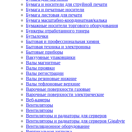
Бумага и носители для струйной печати
Бумага и печатные носители
Бумага листовая для печати
Бумага масштабно-координатная/калька
Бумажные носители торгового оборудования
Бункеры отработанного тонера
Бутылочки
Бытовая и профессиональная химия
Бытовая техника и электроника
Бытовые приборы
Вакуумные упаковщики
Валы магнитные
Валы проявки
Валы регистрации
Валы резиновые нижние
Валы тефлоновые верхние
Варочные поверхности газовые
Варочные поверхности электрические
Веб-камеры
Вентиляторы
Вентиляторы
Вентиляторы и радиаторы для серверов
Вентиляторы и радиаторы для серверов Gigabyte
Вентиляционное оборудование
Вертикальная загрузка