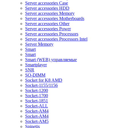
Server accessories Case
Server accessories HDD
Server accessories Memory
Server accessories Motherboards
Server accessories Other
Server accessories Power
Server accessories Processors
Server accessories Processors Intel
Server Memory
Smart
Smart
Smart (WEB) управляемые
Smartplayer
SNR
SO-DIMM
Socket for K8 AMD
Socket-1155/1156
Socket-1200
Socket-1700
Socket-1851
Socket-ALL
Socket-AM4
Socket-AM4
Socket-AM5
Spinetix