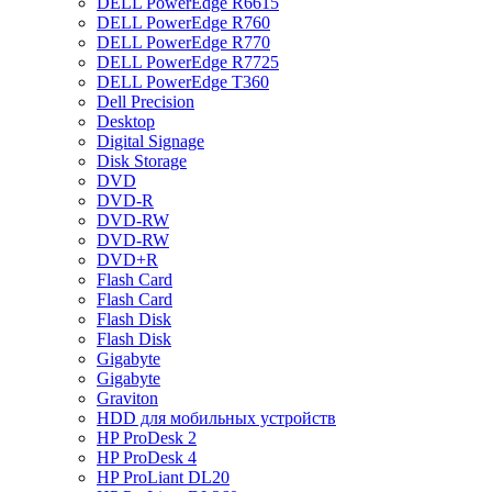
DELL PowerEdge R6615
DELL PowerEdge R760
DELL PowerEdge R770
DELL PowerEdge R7725
DELL PowerEdge T360
Dell Precision
Desktop
Digital Signage
Disk Storage
DVD
DVD-R
DVD-RW
DVD-RW
DVD+R
Flash Card
Flash Card
Flash Disk
Flash Disk
Gigabyte
Gigabyte
Graviton
HDD для мобильных устройств
HP ProDesk 2
HP ProDesk 4
HP ProLiant DL20