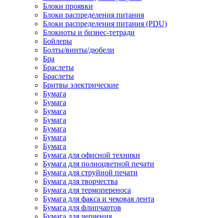
Блоки проявки
Блоки распределения питания
Блоки распределения питания (PDU)
Блокноты и бизнес-тетради
Бойлеры
Болты/винты/дюбели
Бра
Браслеты
Браслеты
Бритвы электрические
Бумага
Бумага
Бумага
Бумага
Бумага
Бумага
Бумага
Бумага для офисной техники
Бумага для полноцветной печати
Бумага для струйной печати
Бумага для творчества
Бумага для термопереноса
Бумага для факса и чековая лента
Бумага для флипчартов
Бумага для черчения