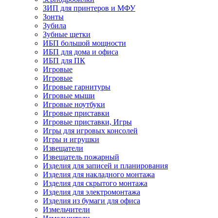
ЗИП для принтеров и МФУ
Зонты
Зубила
Зубные щетки
ИБП большой мощности
ИБП для дома и офиса
ИБП для ПК
Игровые
Игровые
Игровые гарнитуры
Игровые мыши
Игровые ноутбуки
Игровые приставки
Игровые приставки, Игры
Игры для игровых консолей
Игры и игрушки
Извещатели
Извещатель пожарный
Изделия для записей и планирования
Изделия для накладного монтажа
Изделия для скрытого монтажа
Изделия для электромонтажа
Изделия из бумаги для офиса
Измельчители