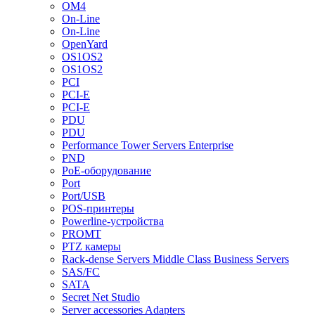
OM4
On-Line
On-Line
OpenYard
OS1OS2
OS1OS2
PCI
PCI-E
PCI-E
PDU
PDU
Performance Tower Servers Enterprise
PND
PoE-оборудование
Port
Port/USB
POS-принтеры
Powerline-устройства
PROMT
PTZ камеры
Rack-dense Servers Middle Class Business Servers
SAS/FC
SATA
Secret Net Studio
Server accessories Adapters