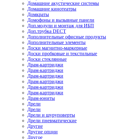
Домашние акустические системы
Домашние кинотеатры
Домкраты
Домофоны и вызывные панели
Доп.модули и монтаж для ИБП
Доп.трубка DECT
Дополнительные офисные продукты
Дополнительные элементы
Доски магнитно-маркерные
Доски пробковые и текстильные
Доски стеклянные
Драм-картриджи
Драм-картриджи
Драм-картриджи
Драм-картриджи
Драм-картриджи
Драм-картриджи
Драм-юниты
Дрели
Дрели
Дрели и шуруповерты
Дрели пневматические
Другие
Другие опции
Другое