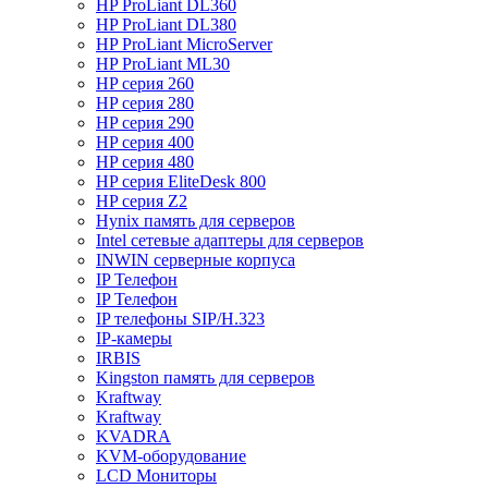
HP ProLiant DL360
HP ProLiant DL380
HP ProLiant MicroServer
HP ProLiant ML30
HP серия 260
HP серия 280
HP серия 290
HP серия 400
HP серия 480
HP серия EliteDesk 800
HP серия Z2
Hynix память для серверов
Intel сетевые адаптеры для серверов
INWIN серверные корпуса
IP Телефон
IP Телефон
IP телефоны SIP/H.323
IP-камеры
IRBIS
Kingston память для серверов
Kraftway
Kraftway
KVADRA
KVM-оборудование
LCD Мониторы