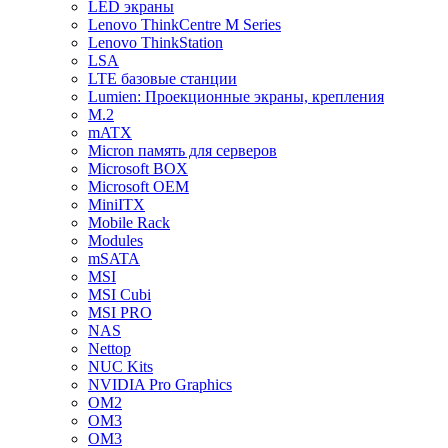
LED экраны
Lenovo ThinkCentre M Series
Lenovo ThinkStation
LSA
LTE базовые станции
Lumien: Проекционные экраны, крепления
M.2
mATX
Micron память для серверов
Microsoft BOX
Microsoft OEM
MiniITX
Mobile Rack
Modules
mSATA
MSI
MSI Cubi
MSI PRO
NAS
Nettop
NUC Kits
NVIDIA Pro Graphics
OM2
OM3
OM3