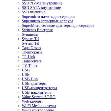
SSD NVMe внутренние
SSD SATA внутренние
SSD внешние
Supermicro память для серверов
Supermicro серверные корпуса
SuperMicro сетевые адаптеры для серверов
Switches Enterprise
Symmetra
System Tel
System Tel
Tape Drives
Thermopaste
TP-Link
Transceivers
TV-Tuner
USB
USB
USB Hub
USB адаптеры
USB-концентраторы
USB-накопители
Value Servers SOHO
Web камеры
Wi-Fi Mesh-системы
Wi-Fi контроллеры