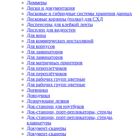
Диммеры
Диски и документация
Дисковые и гибридные системы хранения данных
Дисковые корзины (полки) для СХД
Диспенсеры для клейкой ленты
Дисплеи для видеостен
Для вина
Для коммерческих инсталляций
Для корпусов
Для ламинаторов
Для ламинаторов
Для матричных принтеров
Для переплетчиков
Для переплётчиков
Для рабочих групп цветные
Для рабочих групп цветные
Дневники
Доводчики
Дозирующие лезвия
Док-станции для ноутбуков
Док-станции, порт-репликаторы, стенды
Док-станции, порт-репликаторы, стенды,
клавиатуры
Документ-сканеры
Документ-сканеры