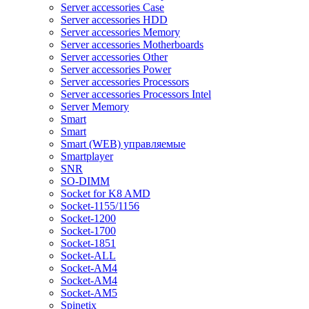
Server accessories Case
Server accessories HDD
Server accessories Memory
Server accessories Motherboards
Server accessories Other
Server accessories Power
Server accessories Processors
Server accessories Processors Intel
Server Memory
Smart
Smart
Smart (WEB) управляемые
Smartplayer
SNR
SO-DIMM
Socket for K8 AMD
Socket-1155/1156
Socket-1200
Socket-1700
Socket-1851
Socket-ALL
Socket-AM4
Socket-AM4
Socket-AM5
Spinetix