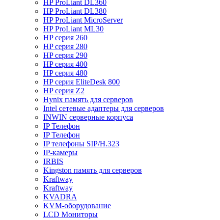
HP ProLiant DL360
HP ProLiant DL380
HP ProLiant MicroServer
HP ProLiant ML30
HP серия 260
HP серия 280
HP серия 290
HP серия 400
HP серия 480
HP серия EliteDesk 800
HP серия Z2
Hynix память для серверов
Intel сетевые адаптеры для серверов
INWIN серверные корпуса
IP Телефон
IP Телефон
IP телефоны SIP/H.323
IP-камеры
IRBIS
Kingston память для серверов
Kraftway
Kraftway
KVADRA
KVM-оборудование
LCD Мониторы