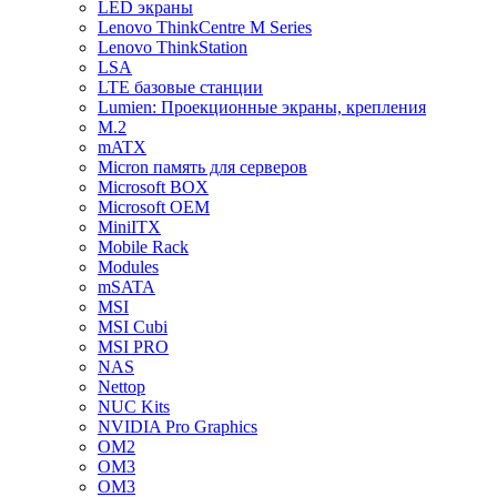
LED экраны
Lenovo ThinkCentre M Series
Lenovo ThinkStation
LSA
LTE базовые станции
Lumien: Проекционные экраны, крепления
M.2
mATX
Micron память для серверов
Microsoft BOX
Microsoft OEM
MiniITX
Mobile Rack
Modules
mSATA
MSI
MSI Cubi
MSI PRO
NAS
Nettop
NUC Kits
NVIDIA Pro Graphics
OM2
OM3
OM3