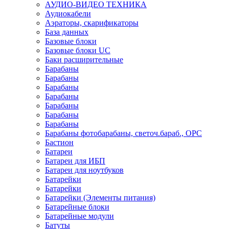
АУДИО-ВИДЕО ТЕХНИКА
Аудиокабели
Аэраторы, скарификаторы
База данных
Базовые блоки
Базовые блоки UC
Баки расширительные
Барабаны
Барабаны
Барабаны
Барабаны
Барабаны
Барабаны
Барабаны
Барабаны фотобарабаны, светоч.бараб., OPC
Бастион
Батареи
Батареи для ИБП
Батареи для ноутбуков
Батарейки
Батарейки
Батарейки (Элементы питания)
Батарейные блоки
Батарейные модули
Батуты