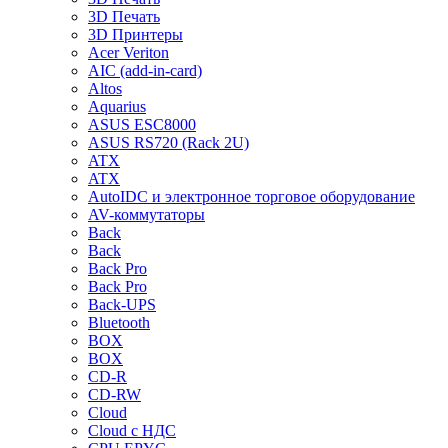
3D Печать
3D Принтеры
Acer Veriton
AIC (add-in-card)
Altos
Aquarius
ASUS ESC8000
ASUS RS720 (Rack 2U)
ATX
ATX
AutoIDC и электронное торговое оборудование
AV-коммутаторы
Back
Back
Back Pro
Back Pro
Back-UPS
Bluetooth
BOX
BOX
CD-R
CD-RW
Cloud
Cloud с НДС