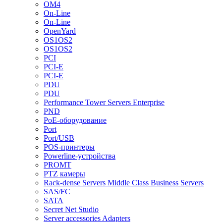
OM4
On-Line
On-Line
OpenYard
OS1OS2
OS1OS2
PCI
PCI-E
PCI-E
PDU
PDU
Performance Tower Servers Enterprise
PND
PoE-оборудование
Port
Port/USB
POS-принтеры
Powerline-устройства
PROMT
PTZ камеры
Rack-dense Servers Middle Class Business Servers
SAS/FC
SATA
Secret Net Studio
Server accessories Adapters