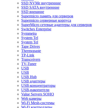
SSD NVMe внутренние
SSD SATA внутренние
SSD внешние
Supermicro память для серверов
Supermicro серверные корпуса
SuperMicro сетевые адаптеры для серверов
Switches Enterprise
Symmetra
System Tel
System Tel
Tape Drives
Thermopaste
TP-Link
Transceivers
TV-Tuner
USB
USB
USB Hub
USB адаптеры
USB-концентраторы
USB-накопители
Value Servers SOHO
Web камеры
Wi-Fi Mesh-системы
Wi-Fi контроллеры