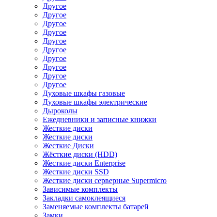
Другое
Другое
Другое
Другое
Другое
Другое
Другое
Другое
Другое
Другое
Духовые шкафы газовые
Духовые шкафы электрические
Дыроколы
Ежедневники и записные книжки
Жесткие диски
Жесткие диски
Жесткие Диски
Жёсткие диски (HDD)
Жесткие диски Enterprise
Жесткие диски SSD
Жесткие диски серверные Supermicro
Зависимые комплекты
Закладки самоклеящиеся
Заменяемые комплекты батарей
Замки