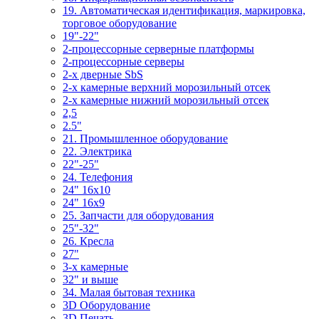
19. Автоматическая идентификация, маркировка,
торговое оборудование
19"-22"
2-процессорные серверные платформы
2-процессорные серверы
2-х дверные SbS
2-х камерные верхний морозильный отсек
2-х камерные нижний морозильный отсек
2,5
2.5"
21. Промышленное оборудование
22. Электрика
22"-25"
24. Телефония
24" 16x10
24" 16x9
25. Запчасти для оборудования
25"-32"
26. Кресла
27"
3-x камерные
32" и выше
34. Малая бытовая техника
3D Оборудование
3D Печать