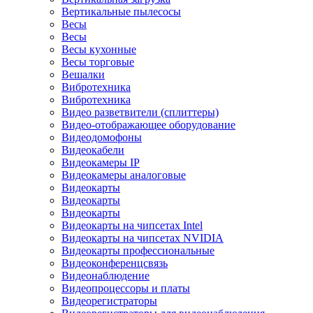
Вертикальные пылесосы
Весы
Весы
Весы кухонные
Весы торговые
Вешалки
Вибротехника
Вибротехника
Видео разветвители (сплиттеры)
Видео-отображающее оборудование
Видеодомофоны
Видеокабели
Видеокамеры IP
Видеокамеры аналоговые
Видеокарты
Видеокарты
Видеокарты
Видеокарты на чипсетах Intel
Видеокарты на чипсетах NVIDIA
Видеокарты профессиональные
Видеоконференцсвязь
Видеонаблюдение
Видеопроцессоры и платы
Видеорегистраторы