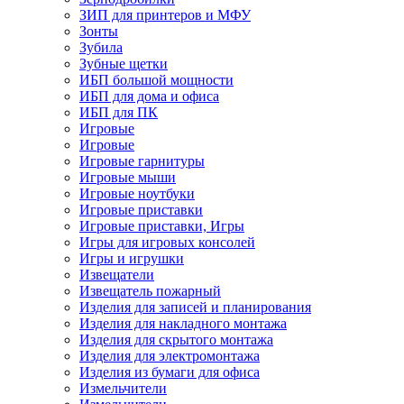
ЗИП для принтеров и МФУ
Зонты
Зубила
Зубные щетки
ИБП большой мощности
ИБП для дома и офиса
ИБП для ПК
Игровые
Игровые
Игровые гарнитуры
Игровые мыши
Игровые ноутбуки
Игровые приставки
Игровые приставки, Игры
Игры для игровых консолей
Игры и игрушки
Извещатели
Извещатель пожарный
Изделия для записей и планирования
Изделия для накладного монтажа
Изделия для скрытого монтажа
Изделия для электромонтажа
Изделия из бумаги для офиса
Измельчители