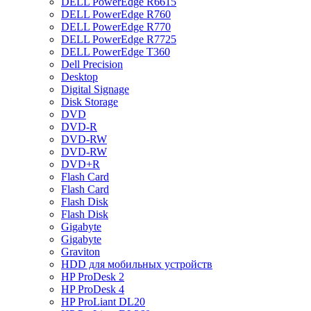
DELL PowerEdge R6615
DELL PowerEdge R760
DELL PowerEdge R770
DELL PowerEdge R7725
DELL PowerEdge T360
Dell Precision
Desktop
Digital Signage
Disk Storage
DVD
DVD-R
DVD-RW
DVD-RW
DVD+R
Flash Card
Flash Card
Flash Disk
Flash Disk
Gigabyte
Gigabyte
Graviton
HDD для мобильных устройств
HP ProDesk 2
HP ProDesk 4
HP ProLiant DL20