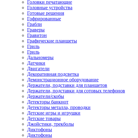
Головки печатающие
Головные устройства
Готовые решения
Гофрированные
Грабли
Граверы
Гравитон
Графические планшеты
Гриль
Гриль
Дальномеры
Датчики
Двигатели
Декоративная подсветка
Демонстрационное оборудование
Держатели, подставки для планшетов
Держатели, подставки для сотовых телефонов
Держатели/скобы
Детекторы банкнот
Детекторы металла, проводки
Детские игры и игрушки
Детские товары
Джойстики, трекболы
Диктофоны
Диктофоны