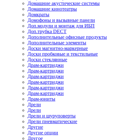
Домашние акустические системы
Домашние кинотеатры
Домкраты
Домофоны и вызывные панели
Доп.модули и монтаж для ИБП
Доп.трубка DECT
Дополнительные офисные продукты
Дополнительные элементы
Доски магнитно-маркерные
Доски пробковые и текстильные
Доски стеклянные
Драм-картриджи
Драм-картриджи
Драм-картриджи
Драм-картриджи
Драм-картриджи
Драм-картриджи
Драм-юниты
Дрели
Дрели
Дрели и шуруповерты
Дрели пневматические
Другие
Другие опции
Другое