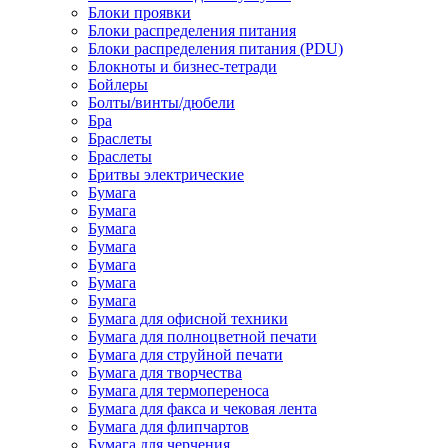
Блоки проявки
Блоки распределения питания
Блоки распределения питания (PDU)
Блокноты и бизнес-тетради
Бойлеры
Болты/винты/дюбели
Бра
Браслеты
Браслеты
Бритвы электрические
Бумага
Бумага
Бумага
Бумага
Бумага
Бумага
Бумага
Бумага для офисной техники
Бумага для полноцветной печати
Бумага для струйной печати
Бумага для творчества
Бумага для термопереноса
Бумага для факса и чековая лента
Бумага для флипчартов
Бумага для черчения