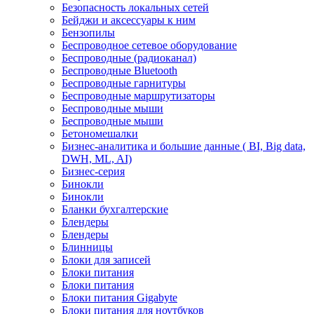
Безопасность локальных сетей
Бейджи и аксесcуары к ним
Бензопилы
Беспроводное сетевое оборудование
Беспроводные (радиоканал)
Беспроводные Bluetooth
Беспроводные гарнитуры
Беспроводные маршрутизаторы
Беспроводные мыши
Беспроводные мыши
Бетономешалки
Бизнес-аналитика и большие данные ( BI, Big data,
DWH, ML, AI)
Бизнес-серия
Бинокли
Бинокли
Бланки бухгалтерские
Блендеры
Блендеры
Блинницы
Блоки для записей
Блоки питания
Блоки питания
Блоки питания Gigabyte
Блоки питания для ноутбуков