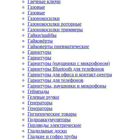
Гаечные ключи
Газовые
Газовые
Газонокосилки
Газонокосилки роторные
Газонокосилки триммеры
Гайки/шайбы
Гайковёрты
Гайковерты пневматические
Гарнитуры
Гарнитуры
Гарнитуры (наушники с микрофоном)
Гарнитуры Bluetooth для телефонов
Гарнитуры для офиса и контакт-центра
Гарнитуры для телефонов
Гарнитуры, наушники и микрофоны
Геймпады
Гелевые ручки
Генераторы
Генераторы
Гигиенические товары
Гидроаккумуляторы
Гирлянды электрические
Гладильные доски
Гладкие и гофро трубы