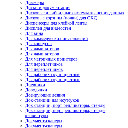
Диммеры
Диски и документация
Дисковые и гибридные системы хранения данных
Дисковые корзины (полки) для СХД
Диспенсеры для клейкой ленты
Дисплеи для видеостен
Для вина
Для коммерческих инсталляций
Для корпусов
Для ламинаторов
Для ламинаторов
Для матричных принтеров
Для переплетчиков
Для переплётчиков
Для рабочих групп цветные
Для рабочих групп цветные
Дневники
Доводчики
Дозирующие лезвия
Док-станции для ноутбуков
Док-станции, порт-репликаторы, стенды
Док-станции, порт-репликаторы, стенды,
клавиатуры
Документ-сканеры
Документ-сканеры