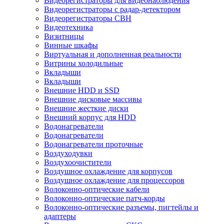
Видеорегистраторы для видеонаблюдения
Видеорегистраторы с радар-детектором
Видеорегистраторы СВН
Видеотехника
Визитницы
Винные шкафы
Виртуальная и дополненная реальности
Витрины холодильные
Вкладыши
Вкладыши
Внешние HDD и SSD
Внешние дисковые массивы
Внешние жесткие диски
Внешний корпус для HDD
Водонагреватели
Водонагреватели
Водонагреватели проточные
Воздуходувки
Воздухоочистители
Воздушное охлаждение для корпусов
Воздушное охлаждение для процессоров
Волоконно-оптические кабели
Волоконно-оптические патч-корды
Волоконно-оптические разъемы, пигтейлы и
адаптеры