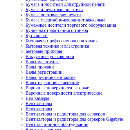
Бумага и носители для струйной печати
Бумага и печатные носители
Бумага листовая для печати
Бумага масштабно-координатная/калька
Бумажные носители торгового оборудования
Бункеры отработанного тонера
Бутылочки
Бытовая и профессиональная химия
Бытовая техника и электроника
Бытовые приборы
Вакуумные упаковщики
Валы магнитные
Валы проявки
Валы регистрации
Валы резиновые нижние
Валы тефлоновые верхние
Варочные поверхности газовые
Варочные поверхности электрические
Веб-камеры
Вентиляторы
Вентиляторы
Вентиляторы и радиаторы для серверов
Вентиляторы и радиаторы для серверов Gigabyte
Вентиляционное оборудование
Вертикальная загрузка