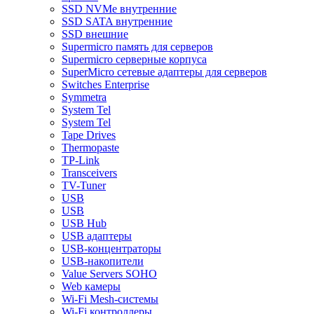
SSD NVMe внутренние
SSD SATA внутренние
SSD внешние
Supermicro память для серверов
Supermicro серверные корпуса
SuperMicro сетевые адаптеры для серверов
Switches Enterprise
Symmetra
System Tel
System Tel
Tape Drives
Thermopaste
TP-Link
Transceivers
TV-Tuner
USB
USB
USB Hub
USB адаптеры
USB-концентраторы
USB-накопители
Value Servers SOHO
Web камеры
Wi-Fi Mesh-системы
Wi-Fi контроллеры