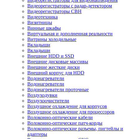
Видеорегистраторы для видеонаблюдения
Видеорегистраторы с радар-детектором
Видеорегистраторы СВН
Видеотехника
Визитницы
Винные шкафы
Виртуальная и дополненная реальности
Витрины холодильные
Вкладыши
Вкладыши
Внешние HDD и SSD
Внешние дисковые массивы
Внешние жесткие диски
Внешний корпус для HDD
Водонагреватели
Водонагреватели
Водонагреватели проточные
Воздуходувки
Воздухоочистители
Воздушное охлаждение для корпусов
Воздушное охлаждение для процессоров
Волоконно-оптические кабели
Волоконно-оптические патч-корды
Волоконно-оптические разъемы, пигтейлы и
адаптеры