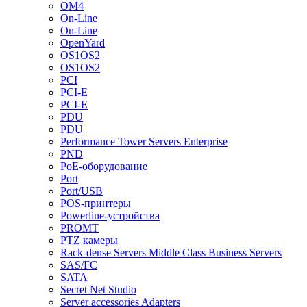
OM4
On-Line
On-Line
OpenYard
OS1OS2
OS1OS2
PCI
PCI-E
PCI-E
PDU
PDU
Performance Tower Servers Enterprise
PND
PoE-оборудование
Port
Port/USB
POS-принтеры
Powerline-устройства
PROMT
PTZ камеры
Rack-dense Servers Middle Class Business Servers
SAS/FC
SATA
Secret Net Studio
Server accessories Adapters