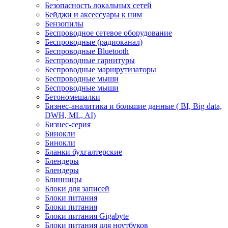
Безопасность локальных сетей
Бейджи и аксесcуары к ним
Бензопилы
Беспроводное сетевое оборудование
Беспроводные (радиоканал)
Беспроводные Bluetooth
Беспроводные гарнитуры
Беспроводные маршрутизаторы
Беспроводные мыши
Беспроводные мыши
Бетономешалки
Бизнес-аналитика и большие данные ( BI, Big data,
DWH, ML, AI)
Бизнес-серия
Бинокли
Бинокли
Бланки бухгалтерские
Блендеры
Блендеры
Блинницы
Блоки для записей
Блоки питания
Блоки питания
Блоки питания Gigabyte
Блоки питания для ноутбуков