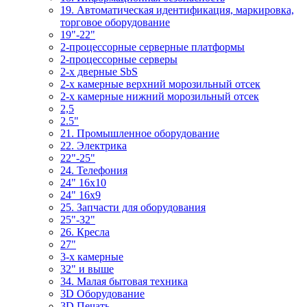
19. Автоматическая идентификация, маркировка,
торговое оборудование
19"-22"
2-процессорные серверные платформы
2-процессорные серверы
2-х дверные SbS
2-х камерные верхний морозильный отсек
2-х камерные нижний морозильный отсек
2,5
2.5"
21. Промышленное оборудование
22. Электрика
22"-25"
24. Телефония
24" 16x10
24" 16x9
25. Запчасти для оборудования
25"-32"
26. Кресла
27"
3-x камерные
32" и выше
34. Малая бытовая техника
3D Оборудование
3D Печать