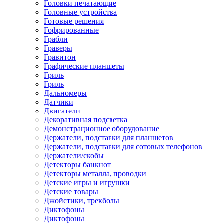
Головки печатающие
Головные устройства
Готовые решения
Гофрированные
Грабли
Граверы
Гравитон
Графические планшеты
Гриль
Гриль
Дальномеры
Датчики
Двигатели
Декоративная подсветка
Демонстрационное оборудование
Держатели, подставки для планшетов
Держатели, подставки для сотовых телефонов
Держатели/скобы
Детекторы банкнот
Детекторы металла, проводки
Детские игры и игрушки
Детские товары
Джойстики, трекболы
Диктофоны
Диктофоны