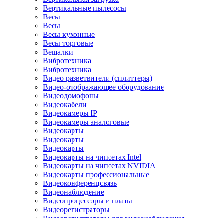
Вертикальные пылесосы
Весы
Весы
Весы кухонные
Весы торговые
Вешалки
Вибротехника
Вибротехника
Видео разветвители (сплиттеры)
Видео-отображающее оборудование
Видеодомофоны
Видеокабели
Видеокамеры IP
Видеокамеры аналоговые
Видеокарты
Видеокарты
Видеокарты
Видеокарты на чипсетах Intel
Видеокарты на чипсетах NVIDIA
Видеокарты профессиональные
Видеоконференцсвязь
Видеонаблюдение
Видеопроцессоры и платы
Видеорегистраторы