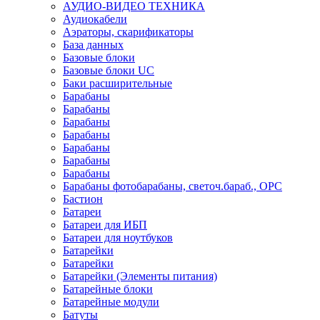
АУДИО-ВИДЕО ТЕХНИКА
Аудиокабели
Аэраторы, скарификаторы
База данных
Базовые блоки
Базовые блоки UC
Баки расширительные
Барабаны
Барабаны
Барабаны
Барабаны
Барабаны
Барабаны
Барабаны
Барабаны фотобарабаны, светоч.бараб., OPC
Бастион
Батареи
Батареи для ИБП
Батареи для ноутбуков
Батарейки
Батарейки
Батарейки (Элементы питания)
Батарейные блоки
Батарейные модули
Батуты