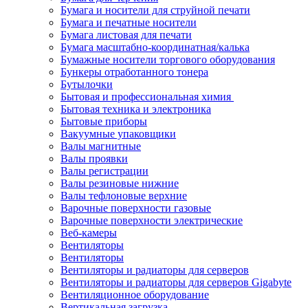
Бумага и носители для струйной печати
Бумага и печатные носители
Бумага листовая для печати
Бумага масштабно-координатная/калька
Бумажные носители торгового оборудования
Бункеры отработанного тонера
Бутылочки
Бытовая и профессиональная химия
Бытовая техника и электроника
Бытовые приборы
Вакуумные упаковщики
Валы магнитные
Валы проявки
Валы регистрации
Валы резиновые нижние
Валы тефлоновые верхние
Варочные поверхности газовые
Варочные поверхности электрические
Веб-камеры
Вентиляторы
Вентиляторы
Вентиляторы и радиаторы для серверов
Вентиляторы и радиаторы для серверов Gigabyte
Вентиляционное оборудование
Вертикальная загрузка