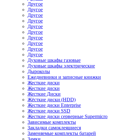
Другое
Другое
Другое
Другое
Другое
Другое
Другое
Другое
Другое
Другое
Духовые шкафы газовые
Духовые шкафы электрические
Дыроколы
Ежедневники и записные книжки
Жесткие диски
Жесткие диски
Жесткие Диски
Жёсткие диски (HDD)
Жесткие диски Enterprise
Жесткие диски SSD
Жесткие диски серверные Supermicro
Зависимые комплекты
Закладки самоклеящиеся
Заменяемые комплекты батарей
Замки