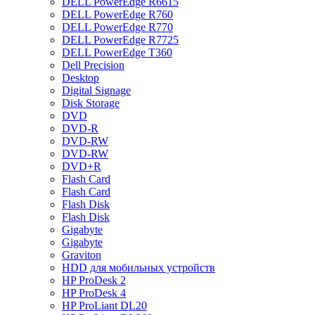
DELL PowerEdge R6615
DELL PowerEdge R760
DELL PowerEdge R770
DELL PowerEdge R7725
DELL PowerEdge T360
Dell Precision
Desktop
Digital Signage
Disk Storage
DVD
DVD-R
DVD-RW
DVD-RW
DVD+R
Flash Card
Flash Card
Flash Disk
Flash Disk
Gigabyte
Gigabyte
Graviton
HDD для мобильных устройств
HP ProDesk 2
HP ProDesk 4
HP ProLiant DL20