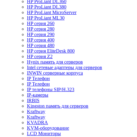
HP ProLiant DL360
HP ProLiant DL380
HP ProLiant MicroServer
HP ProLiant ML30
HP серия 260
HP серия 280
HP серия 290
HP серия 400
HP серия 480
HP серия EliteDesk 800
HP серия Z2
Hynix память для серверов
Intel сетевые адаптеры для серверов
INWIN серверные корпуса
IP Телефон
IP Телефон
IP телефоны SIP/H.323
IP-камеры
IRBIS
Kingston память для серверов
Kraftway
Kraftway
KVADRA
KVM-оборудование
LCD Мониторы