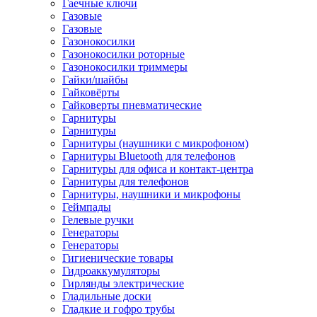
Гаечные ключи
Газовые
Газовые
Газонокосилки
Газонокосилки роторные
Газонокосилки триммеры
Гайки/шайбы
Гайковёрты
Гайковерты пневматические
Гарнитуры
Гарнитуры
Гарнитуры (наушники с микрофоном)
Гарнитуры Bluetooth для телефонов
Гарнитуры для офиса и контакт-центра
Гарнитуры для телефонов
Гарнитуры, наушники и микрофоны
Геймпады
Гелевые ручки
Генераторы
Генераторы
Гигиенические товары
Гидроаккумуляторы
Гирлянды электрические
Гладильные доски
Гладкие и гофро трубы