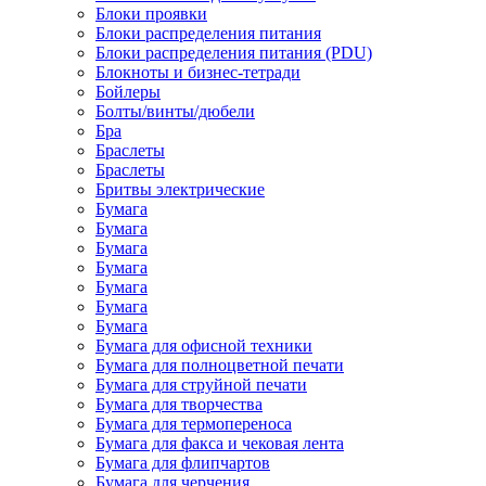
Блоки проявки
Блоки распределения питания
Блоки распределения питания (PDU)
Блокноты и бизнес-тетради
Бойлеры
Болты/винты/дюбели
Бра
Браслеты
Браслеты
Бритвы электрические
Бумага
Бумага
Бумага
Бумага
Бумага
Бумага
Бумага
Бумага для офисной техники
Бумага для полноцветной печати
Бумага для струйной печати
Бумага для творчества
Бумага для термопереноса
Бумага для факса и чековая лента
Бумага для флипчартов
Бумага для черчения