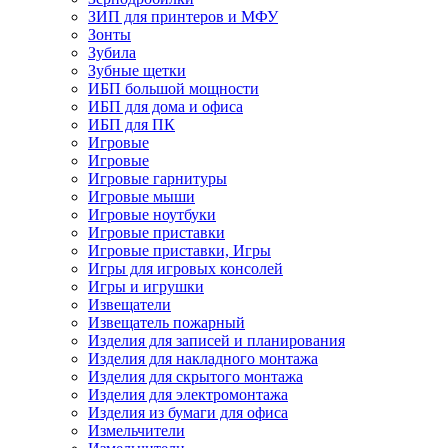
ЗИП для принтеров и МФУ
Зонты
Зубила
Зубные щетки
ИБП большой мощности
ИБП для дома и офиса
ИБП для ПК
Игровые
Игровые
Игровые гарнитуры
Игровые мыши
Игровые ноутбуки
Игровые приставки
Игровые приставки, Игры
Игры для игровых консолей
Игры и игрушки
Извещатели
Извещатель пожарный
Изделия для записей и планирования
Изделия для накладного монтажа
Изделия для скрытого монтажа
Изделия для электромонтажа
Изделия из бумаги для офиса
Измельчители