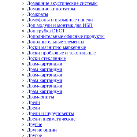
Домашние акустические системы
Домашние кинотеатры
Домкраты
Домофоны и вызывные панели
Доп.модули и монтаж для ИБП
Доп.трубка DECT
Дополнительные офисные продукты
Дополнительные элементы
Доски магнитно-маркерные
Доски пробковые и текстильные
Доски стеклянные
Драм-картриджи
Драм-картриджи
Драм-картриджи
Драм-картриджи
Драм-картриджи
Драм-картриджи
Драм-юниты
Дрели
Дрели
Дрели и шуруповерты
Дрели пневматические
Другие
Другие опции
Другое