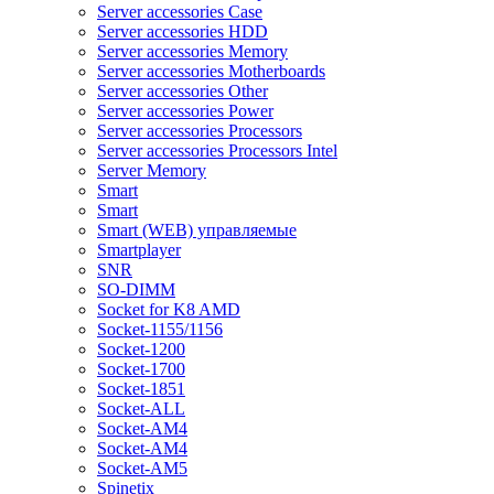
Server accessories Case
Server accessories HDD
Server accessories Memory
Server accessories Motherboards
Server accessories Other
Server accessories Power
Server accessories Processors
Server accessories Processors Intel
Server Memory
Smart
Smart
Smart (WEB) управляемые
Smartplayer
SNR
SO-DIMM
Socket for K8 AMD
Socket-1155/1156
Socket-1200
Socket-1700
Socket-1851
Socket-ALL
Socket-AM4
Socket-AM4
Socket-AM5
Spinetix