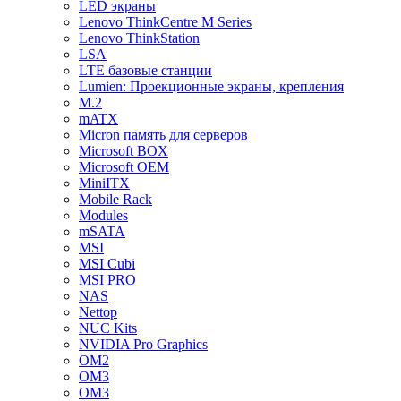
LED экраны
Lenovo ThinkCentre M Series
Lenovo ThinkStation
LSA
LTE базовые станции
Lumien: Проекционные экраны, крепления
M.2
mATX
Micron память для серверов
Microsoft BOX
Microsoft OEM
MiniITX
Mobile Rack
Modules
mSATA
MSI
MSI Cubi
MSI PRO
NAS
Nettop
NUC Kits
NVIDIA Pro Graphics
OM2
OM3
OM3