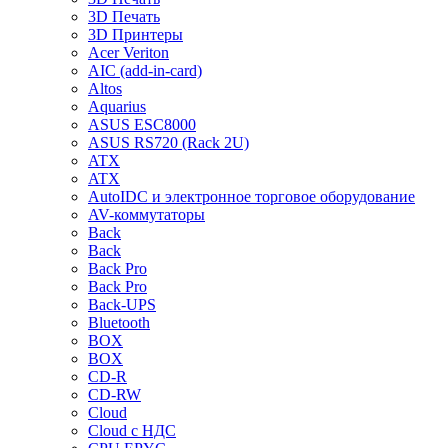
3D Печать
3D Принтеры
Acer Veriton
AIC (add-in-card)
Altos
Aquarius
ASUS ESC8000
ASUS RS720 (Rack 2U)
ATX
ATX
AutoIDC и электронное торговое оборудование
AV-коммутаторы
Back
Back
Back Pro
Back Pro
Back-UPS
Bluetooth
BOX
BOX
CD-R
CD-RW
Cloud
Cloud с НДС