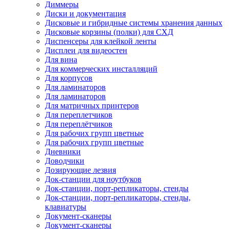
Диммеры
Диски и документация
Дисковые и гибридные системы хранения данных
Дисковые корзины (полки) для СХД
Диспенсеры для клейкой ленты
Дисплеи для видеостен
Для вина
Для коммерческих инсталляций
Для корпусов
Для ламинаторов
Для ламинаторов
Для матричных принтеров
Для переплетчиков
Для переплётчиков
Для рабочих групп цветные
Для рабочих групп цветные
Дневники
Доводчики
Дозирующие лезвия
Док-станции для ноутбуков
Док-станции, порт-репликаторы, стенды
Док-станции, порт-репликаторы, стенды,
клавиатуры
Документ-сканеры
Документ-сканеры