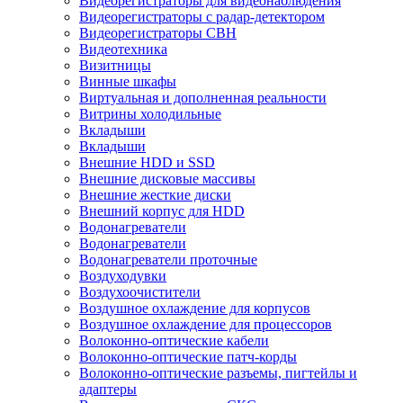
Видеорегистраторы для видеонаблюдения
Видеорегистраторы с радар-детектором
Видеорегистраторы СВН
Видеотехника
Визитницы
Винные шкафы
Виртуальная и дополненная реальности
Витрины холодильные
Вкладыши
Вкладыши
Внешние HDD и SSD
Внешние дисковые массивы
Внешние жесткие диски
Внешний корпус для HDD
Водонагреватели
Водонагреватели
Водонагреватели проточные
Воздуходувки
Воздухоочистители
Воздушное охлаждение для корпусов
Воздушное охлаждение для процессоров
Волоконно-оптические кабели
Волоконно-оптические патч-корды
Волоконно-оптические разъемы, пигтейлы и
адаптеры