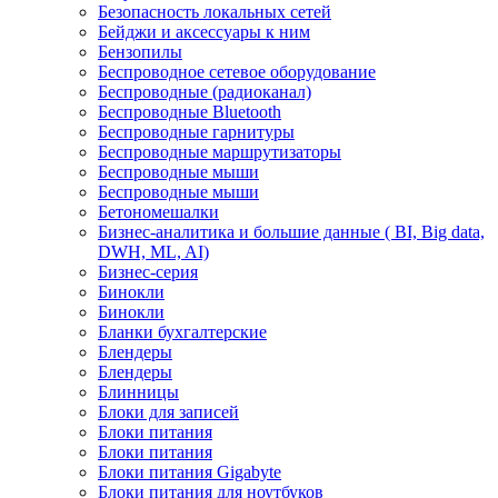
Безопасность локальных сетей
Бейджи и аксесcуары к ним
Бензопилы
Беспроводное сетевое оборудование
Беспроводные (радиоканал)
Беспроводные Bluetooth
Беспроводные гарнитуры
Беспроводные маршрутизаторы
Беспроводные мыши
Беспроводные мыши
Бетономешалки
Бизнес-аналитика и большие данные ( BI, Big data,
DWH, ML, AI)
Бизнес-серия
Бинокли
Бинокли
Бланки бухгалтерские
Блендеры
Блендеры
Блинницы
Блоки для записей
Блоки питания
Блоки питания
Блоки питания Gigabyte
Блоки питания для ноутбуков