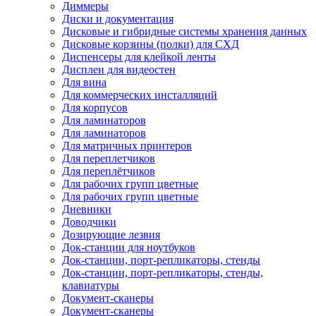
Диммеры
Диски и документация
Дисковые и гибридные системы хранения данных
Дисковые корзины (полки) для СХД
Диспенсеры для клейкой ленты
Дисплеи для видеостен
Для вина
Для коммерческих инсталляций
Для корпусов
Для ламинаторов
Для ламинаторов
Для матричных принтеров
Для переплетчиков
Для переплётчиков
Для рабочих групп цветные
Для рабочих групп цветные
Дневники
Доводчики
Дозирующие лезвия
Док-станции для ноутбуков
Док-станции, порт-репликаторы, стенды
Док-станции, порт-репликаторы, стенды,
клавиатуры
Документ-сканеры
Документ-сканеры