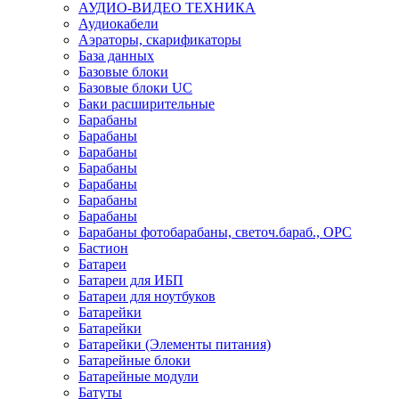
АУДИО-ВИДЕО ТЕХНИКА
Аудиокабели
Аэраторы, скарификаторы
База данных
Базовые блоки
Базовые блоки UC
Баки расширительные
Барабаны
Барабаны
Барабаны
Барабаны
Барабаны
Барабаны
Барабаны
Барабаны фотобарабаны, светоч.бараб., OPC
Бастион
Батареи
Батареи для ИБП
Батареи для ноутбуков
Батарейки
Батарейки
Батарейки (Элементы питания)
Батарейные блоки
Батарейные модули
Батуты