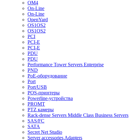
OM4
On-Line
On-Line
OpenYard
OS1OS2
OS1OS2
PCI
PCI-E
PCI-E
PDU
PDU
Performance Tower Servers Enterprise
PND
PoE-оборудование
Port
Port/USB
POS-принтеры
Powerline-устройства
PROMT
PTZ камеры
Rack-dense Servers Middle Class Business Servers
SAS/FC
SATA
Secret Net Studio
Server accessories Adapters