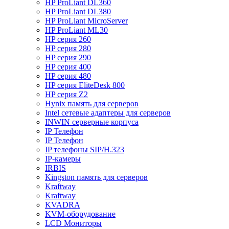
HP ProLiant DL360
HP ProLiant DL380
HP ProLiant MicroServer
HP ProLiant ML30
HP серия 260
HP серия 280
HP серия 290
HP серия 400
HP серия 480
HP серия EliteDesk 800
HP серия Z2
Hynix память для серверов
Intel сетевые адаптеры для серверов
INWIN серверные корпуса
IP Телефон
IP Телефон
IP телефоны SIP/H.323
IP-камеры
IRBIS
Kingston память для серверов
Kraftway
Kraftway
KVADRA
KVM-оборудование
LCD Мониторы