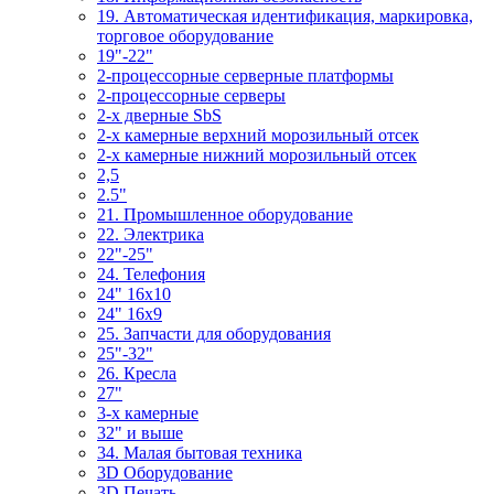
19. Автоматическая идентификация, маркировка,
торговое оборудование
19"-22"
2-процессорные серверные платформы
2-процессорные серверы
2-х дверные SbS
2-х камерные верхний морозильный отсек
2-х камерные нижний морозильный отсек
2,5
2.5"
21. Промышленное оборудование
22. Электрика
22"-25"
24. Телефония
24" 16x10
24" 16x9
25. Запчасти для оборудования
25"-32"
26. Кресла
27"
3-x камерные
32" и выше
34. Малая бытовая техника
3D Оборудование
3D Печать