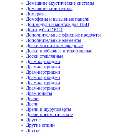
Домашние акустические системы
Домашние кинотеатры
Домкраты
Домофоны и вызывные панели
Доп.модули и монтаж для ИБП
Доп.трубка DECT
Дополнительные офисные продукты
Дополнительные элементы
Доски магнитно-маркерные
Доски пробковые и текстильные
Доски стеклянные
Драм-картриджи
Драм-картриджи
Драм-картриджи
Драм-картриджи
Драм-картриджи
Драм-картриджи
Драм-юниты
Дрели
Дрели
Дрели и шуруповерты
Дрели пневматические
Другие
Другие опции
Другое