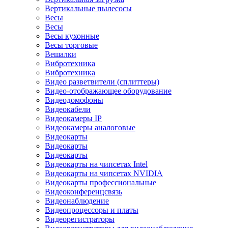
Вертикальные пылесосы
Весы
Весы
Весы кухонные
Весы торговые
Вешалки
Вибротехника
Вибротехника
Видео разветвители (сплиттеры)
Видео-отображающее оборудование
Видеодомофоны
Видеокабели
Видеокамеры IP
Видеокамеры аналоговые
Видеокарты
Видеокарты
Видеокарты
Видеокарты на чипсетах Intel
Видеокарты на чипсетах NVIDIA
Видеокарты профессиональные
Видеоконференцсвязь
Видеонаблюдение
Видеопроцессоры и платы
Видеорегистраторы