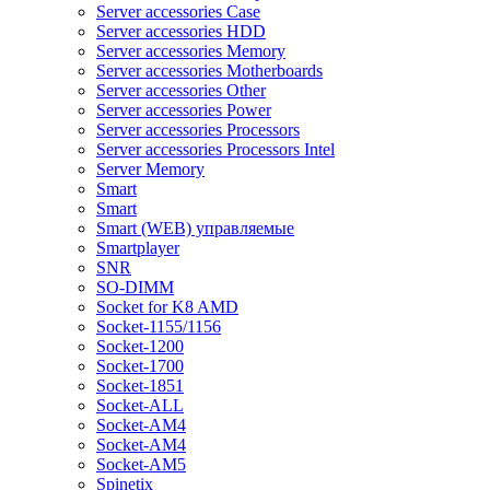
Server accessories Case
Server accessories HDD
Server accessories Memory
Server accessories Motherboards
Server accessories Other
Server accessories Power
Server accessories Processors
Server accessories Processors Intel
Server Memory
Smart
Smart
Smart (WEB) управляемые
Smartplayer
SNR
SO-DIMM
Socket for K8 AMD
Socket-1155/1156
Socket-1200
Socket-1700
Socket-1851
Socket-ALL
Socket-AM4
Socket-AM4
Socket-AM5
Spinetix