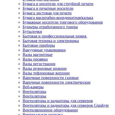
Бумага и носители для струйной печати
Бумага и печатные носители
Бумага листовая для печати
Бумага масштабно-координатная/калька
Бумажные носители торгового оборудования
Бункеры отработанного тонера
Бутылочки
Бытовая и профессиональная химия
Бытовая техника и электроника
Бытовые приборы
Вакуумные упаковщики
Валы магнитные
Валы проявки
Валы регистрации
Валы резиновые нижние
Валы тефлоновые верхние
Варочные поверхности газовые
Варочные поверхности электрические
Веб-камеры
Вентиляторы
Вентиляторы
Вентиляторы и радиаторы для серверов
Вентиляторы и радиаторы для серверов Gigabyte
Вентиляционное оборудование
Вертикальная загрузка