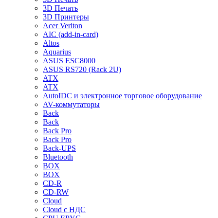
3D Печать
3D Принтеры
Acer Veriton
AIC (add-in-card)
Altos
Aquarius
ASUS ESC8000
ASUS RS720 (Rack 2U)
ATX
ATX
AutoIDC и электронное торговое оборудование
AV-коммутаторы
Back
Back
Back Pro
Back Pro
Back-UPS
Bluetooth
BOX
BOX
CD-R
CD-RW
Cloud
Cloud с НДС