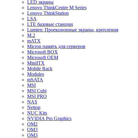
LED экраны
Lenovo ThinkCentre M Series
Lenovo ThinkStation
LSA
LTE базовые станции
Lumien: Проекционные экраны, крепления
M.2
mATX
Micron память для серверов
Microsoft BOX
Microsoft OEM
MiniITX
Mobile Rack
Modules
mSATA
MSI
MSI Cubi
MSI PRO
NAS
Nettop
NUC Kits
NVIDIA Pro Graphics
OM2
OM3
OM3