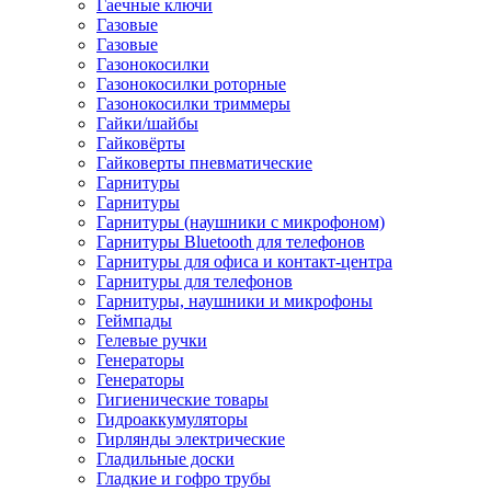
Гаечные ключи
Газовые
Газовые
Газонокосилки
Газонокосилки роторные
Газонокосилки триммеры
Гайки/шайбы
Гайковёрты
Гайковерты пневматические
Гарнитуры
Гарнитуры
Гарнитуры (наушники с микрофоном)
Гарнитуры Bluetooth для телефонов
Гарнитуры для офиса и контакт-центра
Гарнитуры для телефонов
Гарнитуры, наушники и микрофоны
Геймпады
Гелевые ручки
Генераторы
Генераторы
Гигиенические товары
Гидроаккумуляторы
Гирлянды электрические
Гладильные доски
Гладкие и гофро трубы