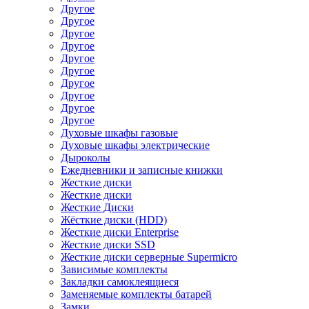
Другое
Другое
Другое
Другое
Другое
Другое
Другое
Другое
Другое
Другое
Духовые шкафы газовые
Духовые шкафы электрические
Дыроколы
Ежедневники и записные книжки
Жесткие диски
Жесткие диски
Жесткие Диски
Жёсткие диски (HDD)
Жесткие диски Enterprise
Жесткие диски SSD
Жесткие диски серверные Supermicro
Зависимые комплекты
Закладки самоклеящиеся
Заменяемые комплекты батарей
Замки