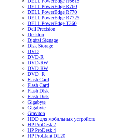
DELL PowerEdge R6615
DELL PowerEdge R760
DELL PowerEdge R770
DELL PowerEdge R7725
DELL PowerEdge T360
Dell Precision
Desktop
Digital Signage
Disk Storage
DVD
DVD-R
DVD-RW
DVD-RW
DVD+R
Flash Card
Flash Card
Flash Disk
Flash Disk
Gigabyte
Gigabyte
Graviton
HDD для мобильных устройств
HP ProDesk 2
HP ProDesk 4
HP ProLiant DL20