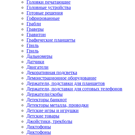
Головки печатающие
Головные устройства
Готовые решения
Гофрированные
Грабли
Граверы
Гравитон
Графические планшеты
Гриль
Гриль
Дальномеры
Датчики
Двигатели
Декоративная подсветка
Демонстрационное оборудование
Держатели, подставки для планшетов
Держатели, подставки для сотовых телефонов
Держатели/скобы
Детекторы банкнот
Детекторы металла, проводки
Детские игры и игрушки
Детские товары
Джойстики, трекболы
Диктофоны
Диктофоны