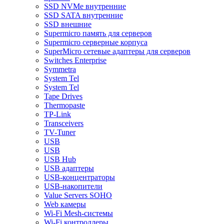
SSD NVMe внутренние
SSD SATA внутренние
SSD внешние
Supermicro память для серверов
Supermicro серверные корпуса
SuperMicro сетевые адаптеры для серверов
Switches Enterprise
Symmetra
System Tel
System Tel
Tape Drives
Thermopaste
TP-Link
Transceivers
TV-Tuner
USB
USB
USB Hub
USB адаптеры
USB-концентраторы
USB-накопители
Value Servers SOHO
Web камеры
Wi-Fi Mesh-системы
Wi-Fi контроллеры