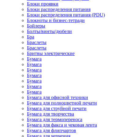
Блоки проявки
Блоки распределения питания
Блоки распределения питания (PDU)
Блокноты и бизнес-тетради
Бойлеры
Болты/винты/дюбели
Бра
Браслеты
Браслеты
Бритвы электрические
Бумага
Бумага
Бумага
Бумага
Бумага
Бумага
Бумага
Бумага для офисной техники
Бумага для полноцветной печати
Бумага для струйной печати
Бумага для творчества
Бумага для термопереноса
Бумага для факса и чековая лента
Бумага для флипчартов
Бумага для черчения