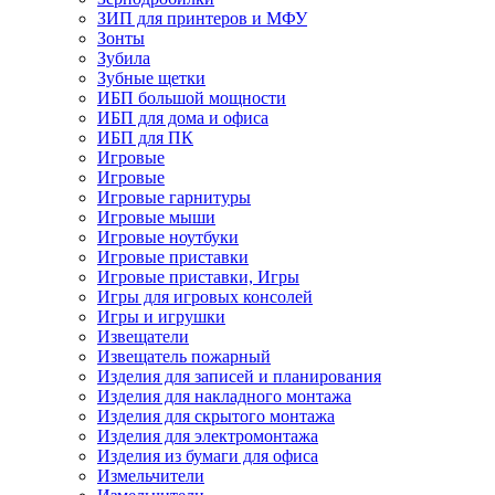
ЗИП для принтеров и МФУ
Зонты
Зубила
Зубные щетки
ИБП большой мощности
ИБП для дома и офиса
ИБП для ПК
Игровые
Игровые
Игровые гарнитуры
Игровые мыши
Игровые ноутбуки
Игровые приставки
Игровые приставки, Игры
Игры для игровых консолей
Игры и игрушки
Извещатели
Извещатель пожарный
Изделия для записей и планирования
Изделия для накладного монтажа
Изделия для скрытого монтажа
Изделия для электромонтажа
Изделия из бумаги для офиса
Измельчители