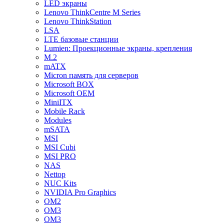
LED экраны
Lenovo ThinkCentre M Series
Lenovo ThinkStation
LSA
LTE базовые станции
Lumien: Проекционные экраны, крепления
M.2
mATX
Micron память для серверов
Microsoft BOX
Microsoft OEM
MiniITX
Mobile Rack
Modules
mSATA
MSI
MSI Cubi
MSI PRO
NAS
Nettop
NUC Kits
NVIDIA Pro Graphics
OM2
OM3
OM3