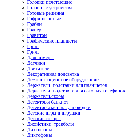
Головки печатающие
Головные устройства
Готовые решения
Гофрированные
Грабли
Граверы
Гравитон
Графические планшеты
Гриль
Гриль
Дальномеры
Датчики
Двигатели
Декоративная подсветка
Демонстрационное оборудование
Держатели, подставки для планшетов
Держатели, подставки для сотовых телефонов
Держатели/скобы
Детекторы банкнот
Детекторы металла, проводки
Детские игры и игрушки
Детские товары
Джойстики, трекболы
Диктофоны
Диктофоны