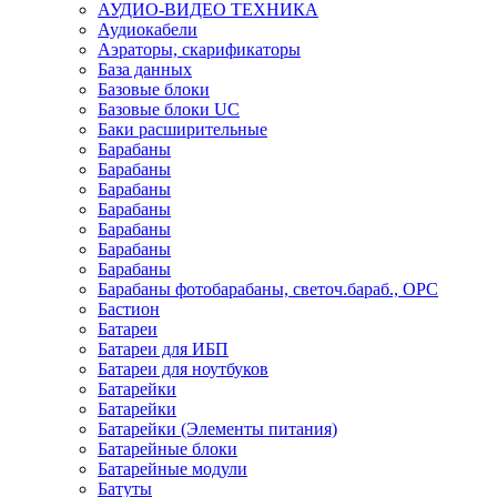
АУДИО-ВИДЕО ТЕХНИКА
Аудиокабели
Аэраторы, скарификаторы
База данных
Базовые блоки
Базовые блоки UC
Баки расширительные
Барабаны
Барабаны
Барабаны
Барабаны
Барабаны
Барабаны
Барабаны
Барабаны фотобарабаны, светоч.бараб., OPC
Бастион
Батареи
Батареи для ИБП
Батареи для ноутбуков
Батарейки
Батарейки
Батарейки (Элементы питания)
Батарейные блоки
Батарейные модули
Батуты