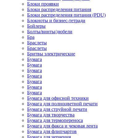
Блоки проявки
Блоки распределения питания
Блоки распределения питания (PDU)
Блокноты и бизнес-тетради
Бойлеры
Болты/винты/дюбели
Бра
Браслеты
Браслеты
Бритвы электрические
Бумага
Бумага
Бумага
Бумага
Бумага
Бумага
Бумага
Бумага для офисной техники
Бумага для полноцветной печати
Бумага для струйной печати
Бумага для творчества
Бумага для термопереноса
Бумага для факса и чековая лента
Бумага для флипчартов
Бумага для черчения