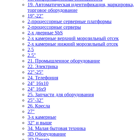
19. Автоматическая идентификация, маркировка,
торговое оборудование
19"-22"
2-процессорные серверные платформы
2-процессорные серверы
2-х дверные SbS
2-х камерные верхний морозильный отсек
2-х камерные нижний морозильный отсек
2,5
2.5"
21. Промышленное оборудование
22. Электрика
22"-25"
24. Телефония
24" 16x10
24" 16x9
25. Запчасти для оборудования
25"-32"
26. Кресла
27"
3-x камерные
32" и выше
34. Малая бытовая техника
3D Оборудование
3D Печать