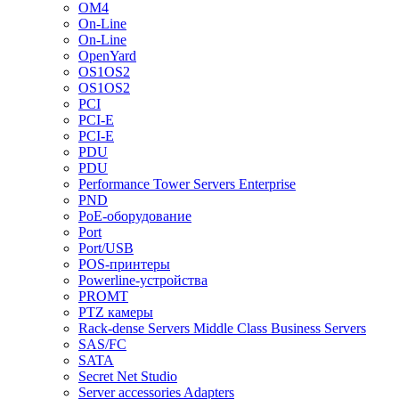
OM4
On-Line
On-Line
OpenYard
OS1OS2
OS1OS2
PCI
PCI-E
PCI-E
PDU
PDU
Performance Tower Servers Enterprise
PND
PoE-оборудование
Port
Port/USB
POS-принтеры
Powerline-устройства
PROMT
PTZ камеры
Rack-dense Servers Middle Class Business Servers
SAS/FC
SATA
Secret Net Studio
Server accessories Adapters