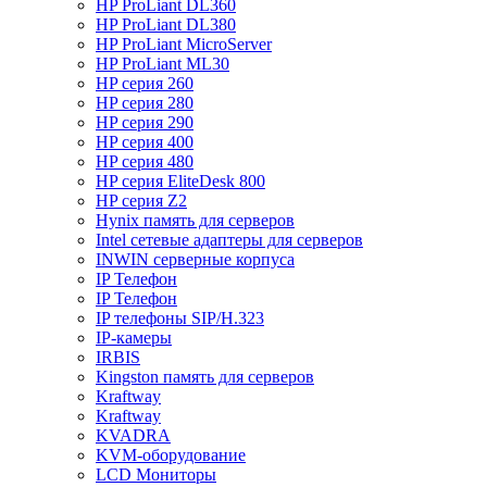
HP ProLiant DL360
HP ProLiant DL380
HP ProLiant MicroServer
HP ProLiant ML30
HP серия 260
HP серия 280
HP серия 290
HP серия 400
HP серия 480
HP серия EliteDesk 800
HP серия Z2
Hynix память для серверов
Intel сетевые адаптеры для серверов
INWIN серверные корпуса
IP Телефон
IP Телефон
IP телефоны SIP/H.323
IP-камеры
IRBIS
Kingston память для серверов
Kraftway
Kraftway
KVADRA
KVM-оборудование
LCD Мониторы