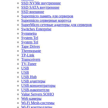
SSD NVMe внутренние
SSD SATA внутренние
SSD внешние
Supermicro память для серверов
Supermicro серверные корпуса
SuperMicro сетевые адаптеры для серверов
Switches Enterprise
Symmetra
System Tel
System Tel
Tape Drives
Thermopaste
TP-Link
Transceivers
TV-Tuner
USB
USB
USB Hub
USB адаптеры
USB-концентраторы
USB-накопители
Value Servers SOHO
Web камеры
Wi-Fi Mesh-системы
Wi-Fi контроллеры