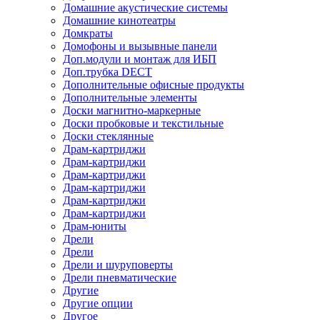
Домашние акустические системы
Домашние кинотеатры
Домкраты
Домофоны и вызывные панели
Доп.модули и монтаж для ИБП
Доп.трубка DECT
Дополнительные офисные продукты
Дополнительные элементы
Доски магнитно-маркерные
Доски пробковые и текстильные
Доски стеклянные
Драм-картриджи
Драм-картриджи
Драм-картриджи
Драм-картриджи
Драм-картриджи
Драм-картриджи
Драм-юниты
Дрели
Дрели
Дрели и шуруповерты
Дрели пневматические
Другие
Другие опции
Другое