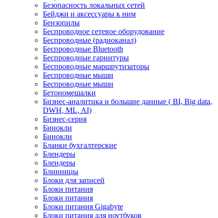
Безопасность локальных сетей
Бейджи и аксесcуары к ним
Бензопилы
Беспроводное сетевое оборудование
Беспроводные (радиоканал)
Беспроводные Bluetooth
Беспроводные гарнитуры
Беспроводные маршрутизаторы
Беспроводные мыши
Беспроводные мыши
Бетономешалки
Бизнес-аналитика и большие данные ( BI, Big data,
DWH, ML, AI)
Бизнес-серия
Бинокли
Бинокли
Бланки бухгалтерские
Блендеры
Блендеры
Блинницы
Блоки для записей
Блоки питания
Блоки питания
Блоки питания Gigabyte
Блоки питания для ноутбуков