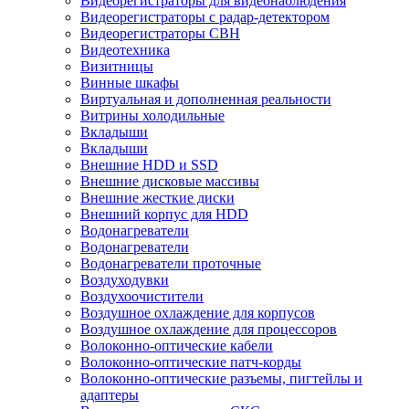
Видеорегистраторы для видеонаблюдения
Видеорегистраторы с радар-детектором
Видеорегистраторы СВН
Видеотехника
Визитницы
Винные шкафы
Виртуальная и дополненная реальности
Витрины холодильные
Вкладыши
Вкладыши
Внешние HDD и SSD
Внешние дисковые массивы
Внешние жесткие диски
Внешний корпус для HDD
Водонагреватели
Водонагреватели
Водонагреватели проточные
Воздуходувки
Воздухоочистители
Воздушное охлаждение для корпусов
Воздушное охлаждение для процессоров
Волоконно-оптические кабели
Волоконно-оптические патч-корды
Волоконно-оптические разъемы, пигтейлы и
адаптеры