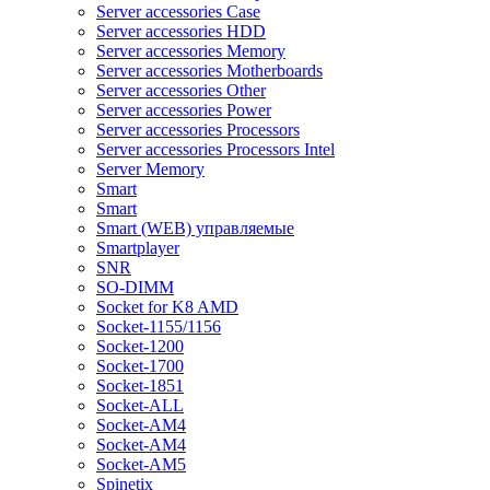
Server accessories Case
Server accessories HDD
Server accessories Memory
Server accessories Motherboards
Server accessories Other
Server accessories Power
Server accessories Processors
Server accessories Processors Intel
Server Memory
Smart
Smart
Smart (WEB) управляемые
Smartplayer
SNR
SO-DIMM
Socket for K8 AMD
Socket-1155/1156
Socket-1200
Socket-1700
Socket-1851
Socket-ALL
Socket-AM4
Socket-AM4
Socket-AM5
Spinetix