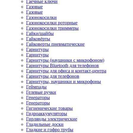
Гаечные ключи
Газовые
Газовые
Газонокосилки
Газонокосилки роторные
Газонокосилки триммеры
Гайки/шайбы
Гайковёрты
Гайковерты пневматические
Гарнитуры
Гарнитуры
Гарнитуры (наушники с микрофоном)
Гарнитуры Bluetooth для телефонов
Гарнитуры для офиса и контакт-центра
Гарнитуры для телефонов
Гарнитуры, наушники и микрофоны
Геймпады
Гелевые ручки
Генераторы
Генераторы
Гигиенические товары
Гидроаккумуляторы
Гирлянды электрические
Гладильные доски
Гладкие и гофро трубы