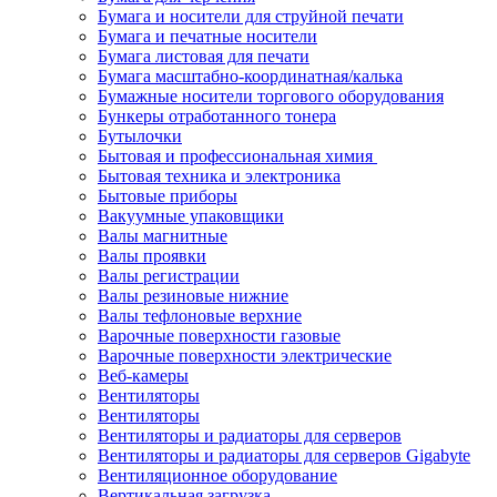
Бумага и носители для струйной печати
Бумага и печатные носители
Бумага листовая для печати
Бумага масштабно-координатная/калька
Бумажные носители торгового оборудования
Бункеры отработанного тонера
Бутылочки
Бытовая и профессиональная химия
Бытовая техника и электроника
Бытовые приборы
Вакуумные упаковщики
Валы магнитные
Валы проявки
Валы регистрации
Валы резиновые нижние
Валы тефлоновые верхние
Варочные поверхности газовые
Варочные поверхности электрические
Веб-камеры
Вентиляторы
Вентиляторы
Вентиляторы и радиаторы для серверов
Вентиляторы и радиаторы для серверов Gigabyte
Вентиляционное оборудование
Вертикальная загрузка