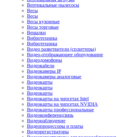
Вертикальные пылесосы
Весы
Весы
Весы кухонные
Весы торговые
Вешалки
Вибротехника
Вибротехника
Видео разветвители (сплиттеры)
Видео-отображающее оборудование
Видеодомофоны
Видеокабели
Видеокамеры IP
Видеокамеры аналоговые
Видеокарты
Видеокарты
Видеокарты
Видеокарты на чипсетах Intel
Видеокарты на чипсетах NVIDIA
Видеокарты профессиональные
Видеоконференцсвязь
Видеонаблюдение
Видеопроцессоры и платы
Видеорегистраторы