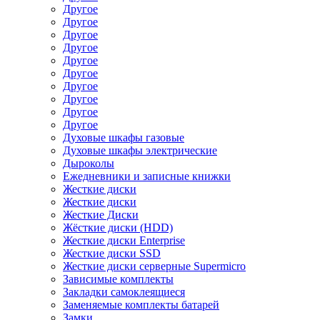
Другое
Другое
Другое
Другое
Другое
Другое
Другое
Другое
Другое
Другое
Духовые шкафы газовые
Духовые шкафы электрические
Дыроколы
Ежедневники и записные книжки
Жесткие диски
Жесткие диски
Жесткие Диски
Жёсткие диски (HDD)
Жесткие диски Enterprise
Жесткие диски SSD
Жесткие диски серверные Supermicro
Зависимые комплекты
Закладки самоклеящиеся
Заменяемые комплекты батарей
Замки