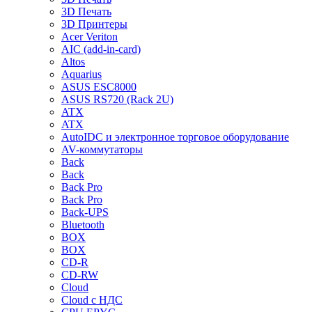
3D Печать
3D Принтеры
Acer Veriton
AIC (add-in-card)
Altos
Aquarius
ASUS ESC8000
ASUS RS720 (Rack 2U)
ATX
ATX
AutoIDC и электронное торговое оборудование
AV-коммутаторы
Back
Back
Back Pro
Back Pro
Back-UPS
Bluetooth
BOX
BOX
CD-R
CD-RW
Cloud
Cloud с НДС