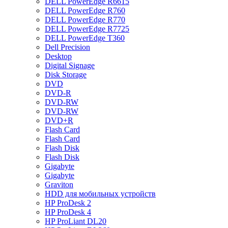
DELL PowerEdge R6615
DELL PowerEdge R760
DELL PowerEdge R770
DELL PowerEdge R7725
DELL PowerEdge T360
Dell Precision
Desktop
Digital Signage
Disk Storage
DVD
DVD-R
DVD-RW
DVD-RW
DVD+R
Flash Card
Flash Card
Flash Disk
Flash Disk
Gigabyte
Gigabyte
Graviton
HDD для мобильных устройств
HP ProDesk 2
HP ProDesk 4
HP ProLiant DL20