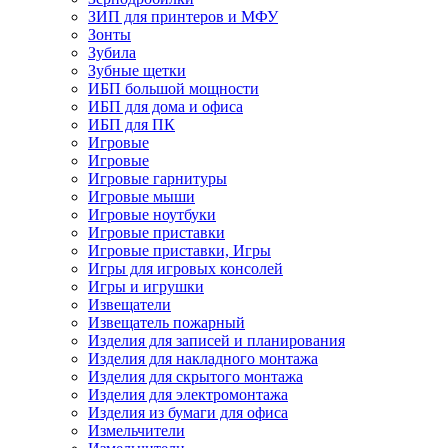
ЗИП для принтеров и МФУ
Зонты
Зубила
Зубные щетки
ИБП большой мощности
ИБП для дома и офиса
ИБП для ПК
Игровые
Игровые
Игровые гарнитуры
Игровые мыши
Игровые ноутбуки
Игровые приставки
Игровые приставки, Игры
Игры для игровых консолей
Игры и игрушки
Извещатели
Извещатель пожарный
Изделия для записей и планирования
Изделия для накладного монтажа
Изделия для скрытого монтажа
Изделия для электромонтажа
Изделия из бумаги для офиса
Измельчители