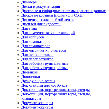
Диммеры
Диски и документация
Дисковые и гибридные системы хранения данных
Дисковые корзины (полки) для СХД
Диспенсеры для клейкой ленты
Дисплеи для видеостен
Для вина
Для коммерческих инсталляций
Для корпусов
Для ламинаторов
Для ламинаторов
Для матричных принтеров
Для переплетчиков
Для переплётчиков
Для рабочих групп цветные
Для рабочих групп цветные
Дневники
Доводчики
Дозирующие лезвия
Док-станции для ноутбуков
Док-станции, порт-репликаторы, стенды
Док-станции, порт-репликаторы, стенды,
клавиатуры
Документ-сканеры
Документ-сканеры