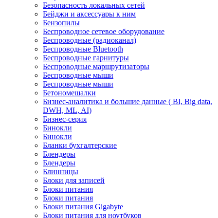
Безопасность локальных сетей
Бейджи и аксесcуары к ним
Бензопилы
Беспроводное сетевое оборудование
Беспроводные (радиоканал)
Беспроводные Bluetooth
Беспроводные гарнитуры
Беспроводные маршрутизаторы
Беспроводные мыши
Беспроводные мыши
Бетономешалки
Бизнес-аналитика и большие данные ( BI, Big data,
DWH, ML, AI)
Бизнес-серия
Бинокли
Бинокли
Бланки бухгалтерские
Блендеры
Блендеры
Блинницы
Блоки для записей
Блоки питания
Блоки питания
Блоки питания Gigabyte
Блоки питания для ноутбуков