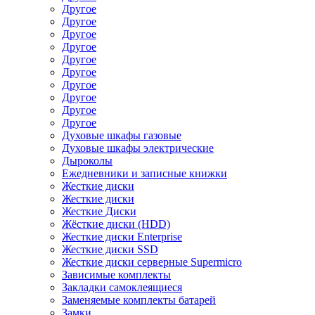
Другое
Другое
Другое
Другое
Другое
Другое
Другое
Другое
Другое
Другое
Духовые шкафы газовые
Духовые шкафы электрические
Дыроколы
Ежедневники и записные книжки
Жесткие диски
Жесткие диски
Жесткие Диски
Жёсткие диски (HDD)
Жесткие диски Enterprise
Жесткие диски SSD
Жесткие диски серверные Supermicro
Зависимые комплекты
Закладки самоклеящиеся
Заменяемые комплекты батарей
Замки