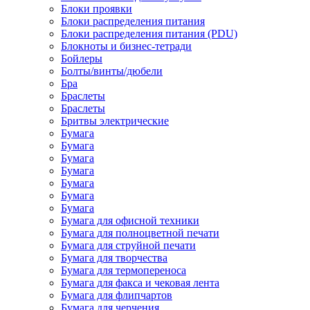
Блоки проявки
Блоки распределения питания
Блоки распределения питания (PDU)
Блокноты и бизнес-тетради
Бойлеры
Болты/винты/дюбели
Бра
Браслеты
Браслеты
Бритвы электрические
Бумага
Бумага
Бумага
Бумага
Бумага
Бумага
Бумага
Бумага для офисной техники
Бумага для полноцветной печати
Бумага для струйной печати
Бумага для творчества
Бумага для термопереноса
Бумага для факса и чековая лента
Бумага для флипчартов
Бумага для черчения