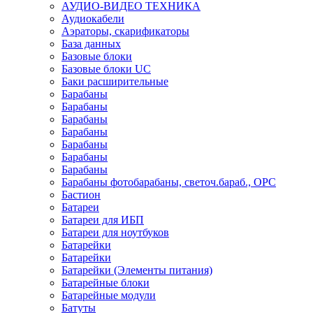
АУДИО-ВИДЕО ТЕХНИКА
Аудиокабели
Аэраторы, скарификаторы
База данных
Базовые блоки
Базовые блоки UC
Баки расширительные
Барабаны
Барабаны
Барабаны
Барабаны
Барабаны
Барабаны
Барабаны
Барабаны фотобарабаны, светоч.бараб., OPC
Бастион
Батареи
Батареи для ИБП
Батареи для ноутбуков
Батарейки
Батарейки
Батарейки (Элементы питания)
Батарейные блоки
Батарейные модули
Батуты