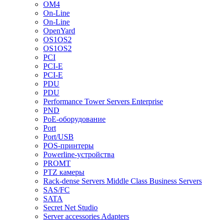
OM4
On-Line
On-Line
OpenYard
OS1OS2
OS1OS2
PCI
PCI-E
PCI-E
PDU
PDU
Performance Tower Servers Enterprise
PND
PoE-оборудование
Port
Port/USB
POS-принтеры
Powerline-устройства
PROMT
PTZ камеры
Rack-dense Servers Middle Class Business Servers
SAS/FC
SATA
Secret Net Studio
Server accessories Adapters