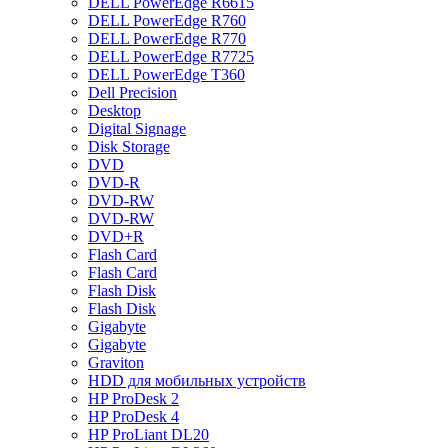
DELL PowerEdge R6615
DELL PowerEdge R760
DELL PowerEdge R770
DELL PowerEdge R7725
DELL PowerEdge T360
Dell Precision
Desktop
Digital Signage
Disk Storage
DVD
DVD-R
DVD-RW
DVD-RW
DVD+R
Flash Card
Flash Card
Flash Disk
Flash Disk
Gigabyte
Gigabyte
Graviton
HDD для мобильных устройств
HP ProDesk 2
HP ProDesk 4
HP ProLiant DL20