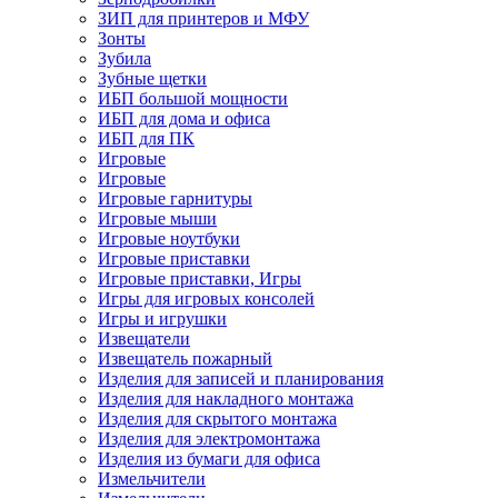
ЗИП для принтеров и МФУ
Зонты
Зубила
Зубные щетки
ИБП большой мощности
ИБП для дома и офиса
ИБП для ПК
Игровые
Игровые
Игровые гарнитуры
Игровые мыши
Игровые ноутбуки
Игровые приставки
Игровые приставки, Игры
Игры для игровых консолей
Игры и игрушки
Извещатели
Извещатель пожарный
Изделия для записей и планирования
Изделия для накладного монтажа
Изделия для скрытого монтажа
Изделия для электромонтажа
Изделия из бумаги для офиса
Измельчители