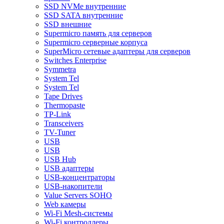
SSD NVMe внутренние
SSD SATA внутренние
SSD внешние
Supermicro память для серверов
Supermicro серверные корпуса
SuperMicro сетевые адаптеры для серверов
Switches Enterprise
Symmetra
System Tel
System Tel
Tape Drives
Thermopaste
TP-Link
Transceivers
TV-Tuner
USB
USB
USB Hub
USB адаптеры
USB-концентраторы
USB-накопители
Value Servers SOHO
Web камеры
Wi-Fi Mesh-системы
Wi-Fi контроллеры