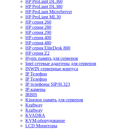
HP ProLiant DL360
HP ProLiant DL380
HP ProLiant MicroServer
HP ProLiant ML30
HP серия 260
HP серия 280
HP серия 290
HP серия 400
HP серия 480
HP серия EliteDesk 800
HP серия Z2
Hynix память для серверов
Intel сетевые адаптеры для серверов
INWIN серверные корпуса
IP Телефон
IP Телефон
IP телефоны SIP/H.323
IP-камеры
IRBIS
Kingston память для серверов
Kraftway
Kraftway
KVADRA
KVM-оборудование
LCD Мониторы