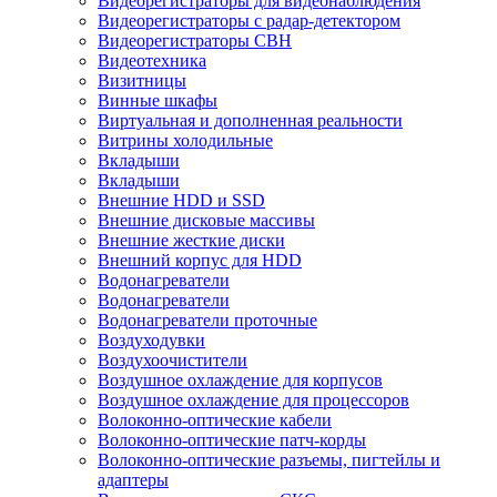
Видеорегистраторы для видеонаблюдения
Видеорегистраторы с радар-детектором
Видеорегистраторы СВН
Видеотехника
Визитницы
Винные шкафы
Виртуальная и дополненная реальности
Витрины холодильные
Вкладыши
Вкладыши
Внешние HDD и SSD
Внешние дисковые массивы
Внешние жесткие диски
Внешний корпус для HDD
Водонагреватели
Водонагреватели
Водонагреватели проточные
Воздуходувки
Воздухоочистители
Воздушное охлаждение для корпусов
Воздушное охлаждение для процессоров
Волоконно-оптические кабели
Волоконно-оптические патч-корды
Волоконно-оптические разъемы, пигтейлы и
адаптеры