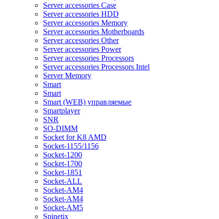
Server accessories Case
Server accessories HDD
Server accessories Memory
Server accessories Motherboards
Server accessories Other
Server accessories Power
Server accessories Processors
Server accessories Processors Intel
Server Memory
Smart
Smart
Smart (WEB) управляемые
Smartplayer
SNR
SO-DIMM
Socket for K8 AMD
Socket-1155/1156
Socket-1200
Socket-1700
Socket-1851
Socket-ALL
Socket-AM4
Socket-AM4
Socket-AM5
Spinetix