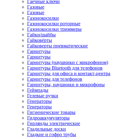
Гаечные ключи
Газовые
Газовые
Газонокосилки
Газонокосилки роторные
Газонокосилки триммеры
Гайки/шайбы
Гайковёрты
Гайковерты пневматические
Гарнитуры
Гарнитуры
Гарнитуры (наушники с микрофоном)
Гарнитуры Bluetooth для телефонов
Гарнитуры для офиса и контакт-центра
Гарнитуры для телефонов
Гарнитуры, наушники и микрофоны
Геймпады
Гелевые ручки
Генераторы
Генераторы
Гигиенические товары
Гидроаккумуляторы
Гирлянды электрические
Гладильные доски
Гладкие и гофро трубы