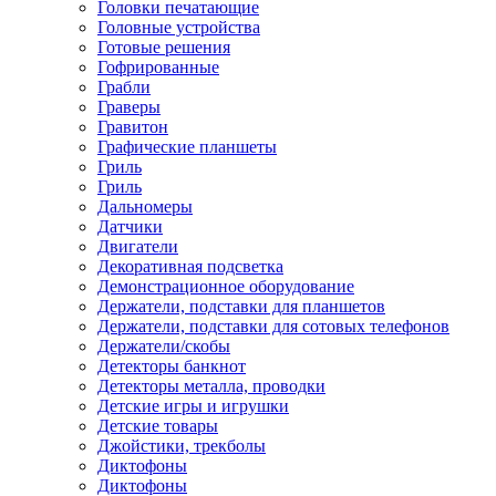
Головки печатающие
Головные устройства
Готовые решения
Гофрированные
Грабли
Граверы
Гравитон
Графические планшеты
Гриль
Гриль
Дальномеры
Датчики
Двигатели
Декоративная подсветка
Демонстрационное оборудование
Держатели, подставки для планшетов
Держатели, подставки для сотовых телефонов
Держатели/скобы
Детекторы банкнот
Детекторы металла, проводки
Детские игры и игрушки
Детские товары
Джойстики, трекболы
Диктофоны
Диктофоны