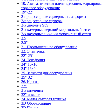
19. Автоматическая идентификация, маркировка,
торговое оборудование
19"-22"
2-процессорные серверные платформы
2-процессорные серверы
2-х дверные SbS
2-х камерные верхний морозильный отсек
2-х камерные нижний морозильный отсек
2,5
2.5"
21. Промышленное оборудование
22. Электрика
22"-25"
24. Телефония
24" 16x10
24" 16x9
25. Запчасти для оборудования
25"-32"
26. Кресла
27"
3-x камерные
32" и выше
34. Малая бытовая техника
3D Оборудование
3D Печать