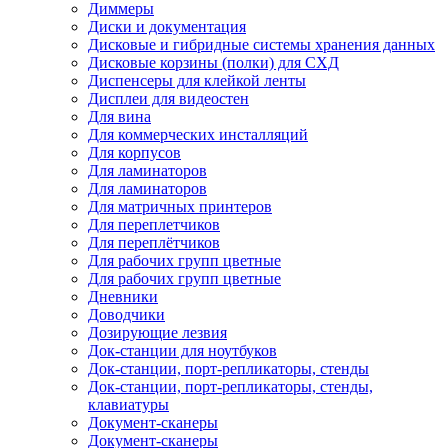
Диммеры
Диски и документация
Дисковые и гибридные системы хранения данных
Дисковые корзины (полки) для СХД
Диспенсеры для клейкой ленты
Дисплеи для видеостен
Для вина
Для коммерческих инсталляций
Для корпусов
Для ламинаторов
Для ламинаторов
Для матричных принтеров
Для переплетчиков
Для переплётчиков
Для рабочих групп цветные
Для рабочих групп цветные
Дневники
Доводчики
Дозирующие лезвия
Док-станции для ноутбуков
Док-станции, порт-репликаторы, стенды
Док-станции, порт-репликаторы, стенды,
клавиатуры
Документ-сканеры
Документ-сканеры