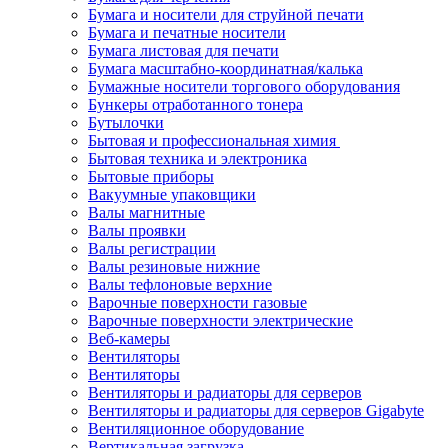
Бумага и носители для струйной печати
Бумага и печатные носители
Бумага листовая для печати
Бумага масштабно-координатная/калька
Бумажные носители торгового оборудования
Бункеры отработанного тонера
Бутылочки
Бытовая и профессиональная химия
Бытовая техника и электроника
Бытовые приборы
Вакуумные упаковщики
Валы магнитные
Валы проявки
Валы регистрации
Валы резиновые нижние
Валы тефлоновые верхние
Варочные поверхности газовые
Варочные поверхности электрические
Веб-камеры
Вентиляторы
Вентиляторы
Вентиляторы и радиаторы для серверов
Вентиляторы и радиаторы для серверов Gigabyte
Вентиляционное оборудование
Вертикальная загрузка