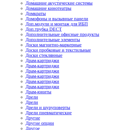
Домашние акустические системы
Домашние кинотеатры
Домкраты
Домофоны и вызывные панели
Доп.модули и монтаж для ИБП
Доп.трубка DECT
Дополнительные офисные продукты
Дополнительные элементы
Доски магнитно-маркерные
Доски пробковые и текстильные
Доски стеклянные
Драм-картриджи
Драм-картриджи
Драм-картриджи
Драм-картриджи
Драм-картриджи
Драм-картриджи
Драм-юниты
Дрели
Дрели
Дрели и шуруповерты
Дрели пневматические
Другие
Другие опции
Другое