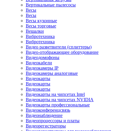
Вертикальные пылесосы
Весы
Весы
Весы кухонные
Весы торговые
Вешалки
Вибротехника
Вибротехника
Видео разветвители (сплиттеры)
Видео-отображающее оборудование
Видеодомофоны
Видеокабели
Видеокамеры IP
Видеокамеры аналоговые
Видеокарты
Видеокарты
Видеокарты
Видеокарты на чипсетах Intel
Видеокарты на чипсетах NVIDIA
Видеокарты профессиональные
Видеоконференцсвязь
Видеонаблюдение
Видеопроцессоры и платы
Видеорегистраторы