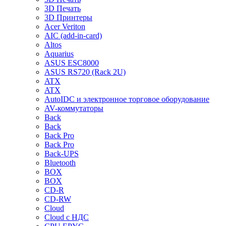
3D Печать
3D Принтеры
Acer Veriton
AIC (add-in-card)
Altos
Aquarius
ASUS ESC8000
ASUS RS720 (Rack 2U)
ATX
ATX
AutoIDC и электронное торговое оборудование
AV-коммутаторы
Back
Back
Back Pro
Back Pro
Back-UPS
Bluetooth
BOX
BOX
CD-R
CD-RW
Cloud
Cloud с НДС