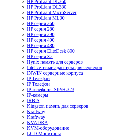
HP ProLiant DL360
HP ProLiant DL380
HP ProLiant MicroServer
HP ProLiant ML30
HP серия 260
HP серия 280
HP серия 290
HP серия 400
HP серия 480
HP серия EliteDesk 800
HP серия Z2
Hynix память для серверов
Intel сетевые адаптеры для серверов
INWIN серверные корпуса
IP Телефон
IP Телефон
IP телефоны SIP/H.323
IP-камеры
IRBIS
Kingston память для серверов
Kraftway
Kraftway
KVADRA
KVM-оборудование
LCD Мониторы