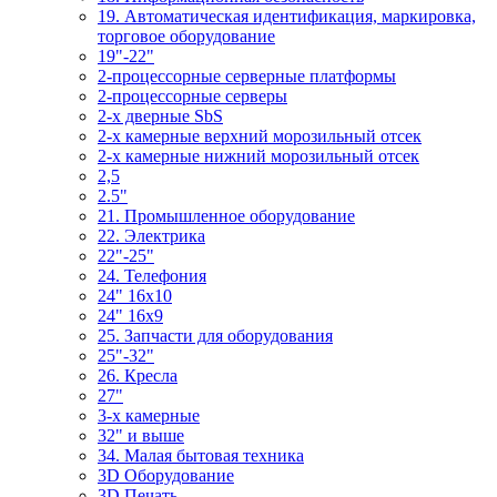
19. Автоматическая идентификация, маркировка,
торговое оборудование
19"-22"
2-процессорные серверные платформы
2-процессорные серверы
2-х дверные SbS
2-х камерные верхний морозильный отсек
2-х камерные нижний морозильный отсек
2,5
2.5"
21. Промышленное оборудование
22. Электрика
22"-25"
24. Телефония
24" 16x10
24" 16x9
25. Запчасти для оборудования
25"-32"
26. Кресла
27"
3-x камерные
32" и выше
34. Малая бытовая техника
3D Оборудование
3D Печать