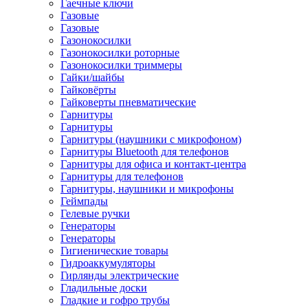
Гаечные ключи
Газовые
Газовые
Газонокосилки
Газонокосилки роторные
Газонокосилки триммеры
Гайки/шайбы
Гайковёрты
Гайковерты пневматические
Гарнитуры
Гарнитуры
Гарнитуры (наушники с микрофоном)
Гарнитуры Bluetooth для телефонов
Гарнитуры для офиса и контакт-центра
Гарнитуры для телефонов
Гарнитуры, наушники и микрофоны
Геймпады
Гелевые ручки
Генераторы
Генераторы
Гигиенические товары
Гидроаккумуляторы
Гирлянды электрические
Гладильные доски
Гладкие и гофро трубы