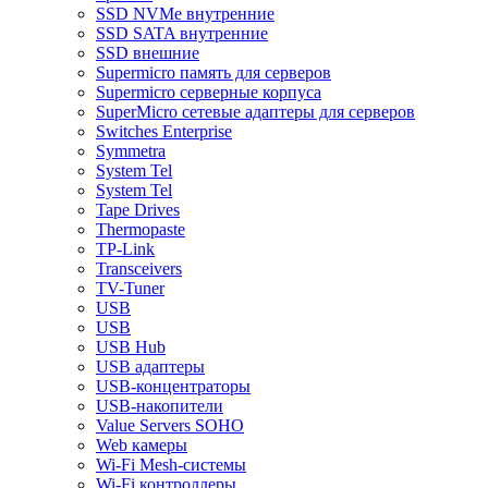
SSD NVMe внутренние
SSD SATA внутренние
SSD внешние
Supermicro память для серверов
Supermicro серверные корпуса
SuperMicro сетевые адаптеры для серверов
Switches Enterprise
Symmetra
System Tel
System Tel
Tape Drives
Thermopaste
TP-Link
Transceivers
TV-Tuner
USB
USB
USB Hub
USB адаптеры
USB-концентраторы
USB-накопители
Value Servers SOHO
Web камеры
Wi-Fi Mesh-системы
Wi-Fi контроллеры