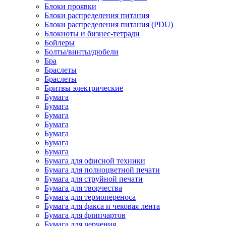
Блоки проявки
Блоки распределения питания
Блоки распределения питания (PDU)
Блокноты и бизнес-тетради
Бойлеры
Болты/винты/дюбели
Бра
Браслеты
Браслеты
Бритвы электрические
Бумага
Бумага
Бумага
Бумага
Бумага
Бумага
Бумага
Бумага для офисной техники
Бумага для полноцветной печати
Бумага для струйной печати
Бумага для творчества
Бумага для термопереноса
Бумага для факса и чековая лента
Бумага для флипчартов
Бумага для черчения