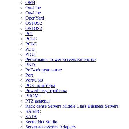
OM4
On-Line
On-Line
OpenYard
OS1OS2
OS1OS2
PCI
PCI-E
PCI-E
PDU
PDU
Performance Tower Servers Enterprise
PND
PoE-оборудование
Port
Port/USB
POS-принтеры
Powerline-устройства
PROMT
PTZ камеры
Rack-dense Servers Middle Class Business Servers
SAS/FC
SATA
Secret Net Studio
Server accessories Adapters