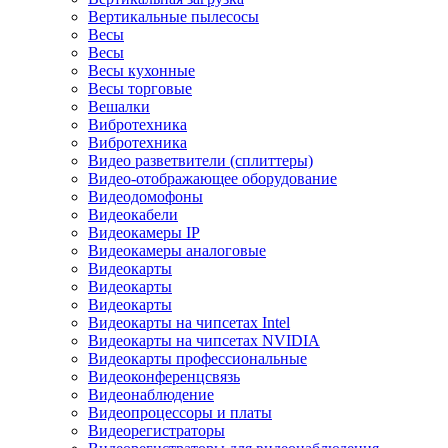
Вертикальные пылесосы
Весы
Весы
Весы кухонные
Весы торговые
Вешалки
Вибротехника
Вибротехника
Видео разветвители (сплиттеры)
Видео-отображающее оборудование
Видеодомофоны
Видеокабели
Видеокамеры IP
Видеокамеры аналоговые
Видеокарты
Видеокарты
Видеокарты
Видеокарты на чипсетах Intel
Видеокарты на чипсетах NVIDIA
Видеокарты профессиональные
Видеоконференцсвязь
Видеонаблюдение
Видеопроцессоры и платы
Видеорегистраторы