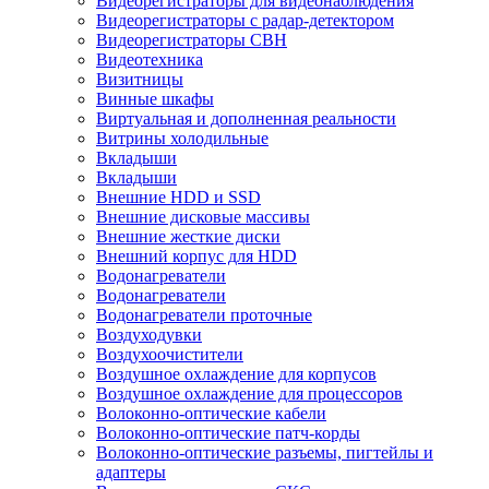
Видеорегистраторы для видеонаблюдения
Видеорегистраторы с радар-детектором
Видеорегистраторы СВН
Видеотехника
Визитницы
Винные шкафы
Виртуальная и дополненная реальности
Витрины холодильные
Вкладыши
Вкладыши
Внешние HDD и SSD
Внешние дисковые массивы
Внешние жесткие диски
Внешний корпус для HDD
Водонагреватели
Водонагреватели
Водонагреватели проточные
Воздуходувки
Воздухоочистители
Воздушное охлаждение для корпусов
Воздушное охлаждение для процессоров
Волоконно-оптические кабели
Волоконно-оптические патч-корды
Волоконно-оптические разъемы, пигтейлы и
адаптеры