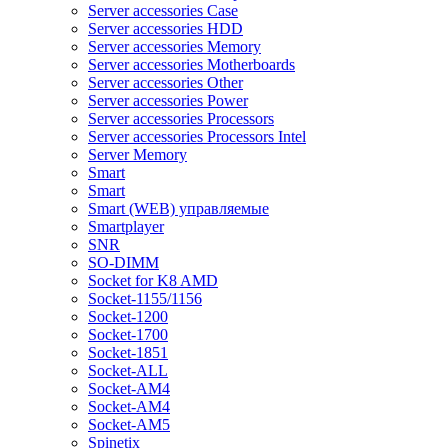
Server accessories Case
Server accessories HDD
Server accessories Memory
Server accessories Motherboards
Server accessories Other
Server accessories Power
Server accessories Processors
Server accessories Processors Intel
Server Memory
Smart
Smart
Smart (WEB) управляемые
Smartplayer
SNR
SO-DIMM
Socket for K8 AMD
Socket-1155/1156
Socket-1200
Socket-1700
Socket-1851
Socket-ALL
Socket-AM4
Socket-AM4
Socket-AM5
Spinetix