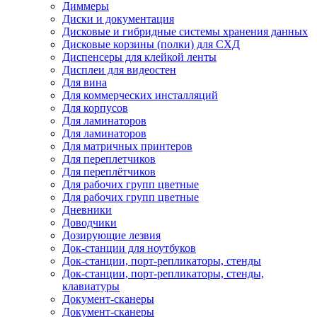
Диммеры
Диски и документация
Дисковые и гибридные системы хранения данных
Дисковые корзины (полки) для СХД
Диспенсеры для клейкой ленты
Дисплеи для видеостен
Для вина
Для коммерческих инсталляций
Для корпусов
Для ламинаторов
Для ламинаторов
Для матричных принтеров
Для переплетчиков
Для переплётчиков
Для рабочих групп цветные
Для рабочих групп цветные
Дневники
Доводчики
Дозирующие лезвия
Док-станции для ноутбуков
Док-станции, порт-репликаторы, стенды
Док-станции, порт-репликаторы, стенды,
клавиатуры
Документ-сканеры
Документ-сканеры