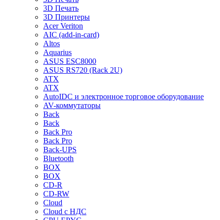
3D Печать
3D Принтеры
Acer Veriton
AIC (add-in-card)
Altos
Aquarius
ASUS ESC8000
ASUS RS720 (Rack 2U)
ATX
ATX
AutoIDC и электронное торговое оборудование
AV-коммутаторы
Back
Back
Back Pro
Back Pro
Back-UPS
Bluetooth
BOX
BOX
CD-R
CD-RW
Cloud
Cloud с НДС