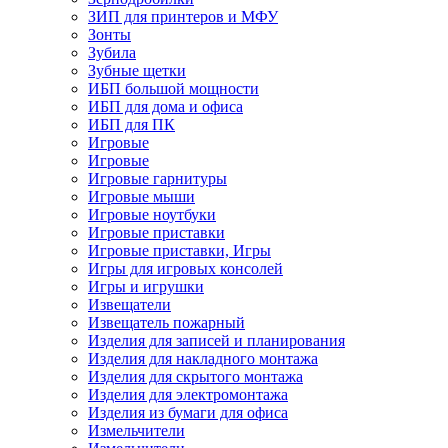
ЗИП для принтеров и МФУ
Зонты
Зубила
Зубные щетки
ИБП большой мощности
ИБП для дома и офиса
ИБП для ПК
Игровые
Игровые
Игровые гарнитуры
Игровые мыши
Игровые ноутбуки
Игровые приставки
Игровые приставки, Игры
Игры для игровых консолей
Игры и игрушки
Извещатели
Извещатель пожарный
Изделия для записей и планирования
Изделия для накладного монтажа
Изделия для скрытого монтажа
Изделия для электромонтажа
Изделия из бумаги для офиса
Измельчители