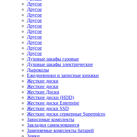
Другое
Другое
Другое
Другое
Другое
Другое
Другое
Другое
Другое
Другое
Духовые шкафы газовые
Духовые шкафы электрические
Дыроколы
Ежедневники и записные книжки
Жесткие диски
Жесткие диски
Жесткие Диски
Жёсткие диски (HDD)
Жесткие диски Enterprise
Жесткие диски SSD
Жесткие диски серверные Supermicro
Зависимые комплекты
Закладки самоклеящиеся
Заменяемые комплекты батарей
Замки