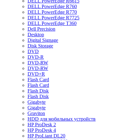
DELL PowerEdge R6615
DELL PowerEdge R760
DELL PowerEdge R770
DELL PowerEdge R7725
DELL PowerEdge T360
Dell Precision
Desktop
Digital Signage
Disk Storage
DVD
DVD-R
DVD-RW
DVD-RW
DVD+R
Flash Card
Flash Card
Flash Disk
Flash Disk
Gigabyte
Gigabyte
Graviton
HDD для мобильных устройств
HP ProDesk 2
HP ProDesk 4
HP ProLiant DL20