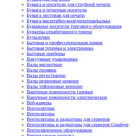
Бумага и носители для струйной печати
Бумага и печатные носители
Бумага листовая для печати
Бумага масштабно-координатная/калька
Бумажные носители торгового оборудования
Бункеры отработанного тонера
Бутылочки
Бытовая и профессиональная химия
Бытовая техника и электроника
Бытовые приборы
Вакуумные упаковщики
Валы магнитные
Валы проявки
Валы регистрации
Валы резиновые нижние
Валы тефлоновые верхние
Варочные поверхности газовые
Варочные поверхности электрические
Веб-камеры
Вентиляторы
Вентиляторы
Вентиляторы и радиаторы для серверов
Вентиляторы и радиаторы для серверов Gigabyte
Вентиляционное оборудование
Вертикальная загрузка