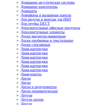
Домашние акустические системы
Домашние кинотеатры
Домкраты
Домофоны и вызывные панели
Доп.модули и монтаж для ИБП
Доп.трубка DECT
Дополнительные офисные продукты
Дополнительные элементы
Доски магнитно-маркерные
Доски пробковые и текстильные
Доски стеклянные
Драм-картриджи
Драм-картриджи
Драм-картриджи
Драм-картриджи
Драм-картриджи
Драм-картриджи
Драм-юниты
Дрели
Дрели
Дрели и шуруповерты
Дрели пневматические
Другие
Другие опции
Другое