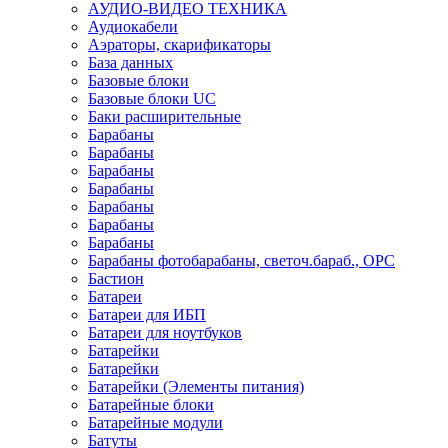
АУДИО-ВИДЕО ТЕХНИКА
Аудиокабели
Аэраторы, скарификаторы
База данных
Базовые блоки
Базовые блоки UC
Баки расширительные
Барабаны
Барабаны
Барабаны
Барабаны
Барабаны
Барабаны
Барабаны
Барабаны фотобарабаны, светоч.бараб., OPC
Бастион
Батареи
Батареи для ИБП
Батареи для ноутбуков
Батарейки
Батарейки
Батарейки (Элементы питания)
Батарейные блоки
Батарейные модули
Батуты