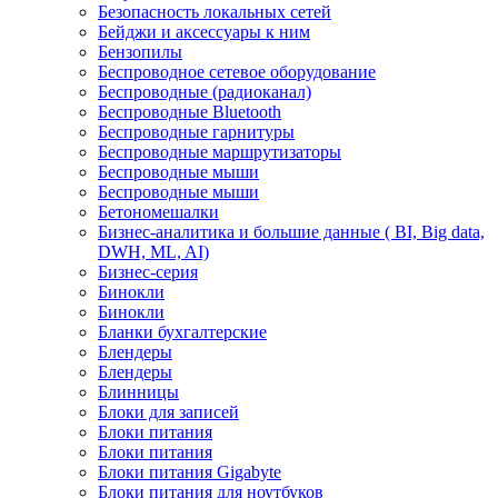
Безопасность локальных сетей
Бейджи и аксесcуары к ним
Бензопилы
Беспроводное сетевое оборудование
Беспроводные (радиоканал)
Беспроводные Bluetooth
Беспроводные гарнитуры
Беспроводные маршрутизаторы
Беспроводные мыши
Беспроводные мыши
Бетономешалки
Бизнес-аналитика и большие данные ( BI, Big data,
DWH, ML, AI)
Бизнес-серия
Бинокли
Бинокли
Бланки бухгалтерские
Блендеры
Блендеры
Блинницы
Блоки для записей
Блоки питания
Блоки питания
Блоки питания Gigabyte
Блоки питания для ноутбуков