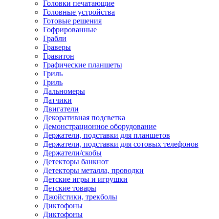
Головки печатающие
Головные устройства
Готовые решения
Гофрированные
Грабли
Граверы
Гравитон
Графические планшеты
Гриль
Гриль
Дальномеры
Датчики
Двигатели
Декоративная подсветка
Демонстрационное оборудование
Держатели, подставки для планшетов
Держатели, подставки для сотовых телефонов
Держатели/скобы
Детекторы банкнот
Детекторы металла, проводки
Детские игры и игрушки
Детские товары
Джойстики, трекболы
Диктофоны
Диктофоны