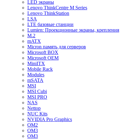
LED экраны
Lenovo ThinkCentre M Series
Lenovo ThinkStation
LSA
LTE базовые станции
Lumien: Проекционные экраны, крепления
M.2
mATX
Micron память для серверов
Microsoft BOX
Microsoft OEM
MiniITX
Mobile Rack
Modules
mSATA
MSI
MSI Cubi
MSI PRO
NAS
Nettop
NUC Kits
NVIDIA Pro Graphics
OM2
OM3
OM3