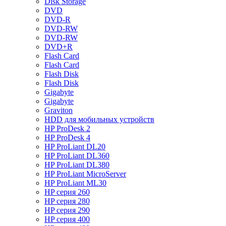
Disk Storage
DVD
DVD-R
DVD-RW
DVD-RW
DVD+R
Flash Card
Flash Card
Flash Disk
Flash Disk
Gigabyte
Gigabyte
Graviton
HDD для мобильных устройств
HP ProDesk 2
HP ProDesk 4
HP ProLiant DL20
HP ProLiant DL360
HP ProLiant DL380
HP ProLiant MicroServer
HP ProLiant ML30
HP серия 260
HP серия 280
HP серия 290
HP серия 400