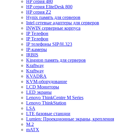
HP серия 480
HP серия EliteDesk 800
HP серия Z2
Hynix память для серверов
Intel сетевые адаптеры для серверов
INWIN серверные корпуса
IP Телефон
IP Телефон
IP телефоны SIP/H.323
IP-камеры
IRBIS
Kingston память для серверов
Kraftway
Kraftway
KVADRA
KVM-оборудование
LCD Мониторы
LED экраны
Lenovo ThinkCentre M Series
Lenovo ThinkStation
LSA
LTE базовые станции
Lumien: Проекционные экраны, крепления
M.2
mATX