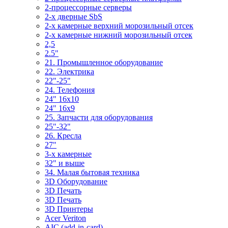
2-процессорные серверы
2-х дверные SbS
2-х камерные верхний морозильный отсек
2-х камерные нижний морозильный отсек
2,5
2.5"
21. Промышленное оборудование
22. Электрика
22"-25"
24. Телефония
24" 16x10
24" 16x9
25. Запчасти для оборудования
25"-32"
26. Кресла
27"
3-x камерные
32" и выше
34. Малая бытовая техника
3D Оборудование
3D Печать
3D Печать
3D Принтеры
Acer Veriton
AIC (add-in-card)