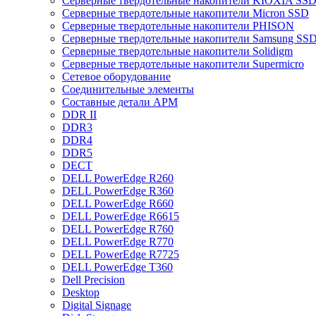
Cерверные твердотельные накопители KIOXIA SS
Cерверные твердотельные накопители Micron SSD
Cерверные твердотельные накопители PHISON
Cерверные твердотельные накопители Samsung SSD 
Cерверные твердотельные накопители Solidigm
Cерверные твердотельные накопители Supermicro
Cетевое оборудование
Cоединительные элементы
Cоставные детали АРМ
DDR II
DDR3
DDR4
DDR5
DECT
DELL PowerEdge R260
DELL PowerEdge R360
DELL PowerEdge R660
DELL PowerEdge R6615
DELL PowerEdge R760
DELL PowerEdge R770
DELL PowerEdge R7725
DELL PowerEdge T360
Dell Precision
Desktop
Digital Signage