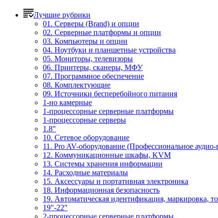
Лучшие рубрики
01. Серверы (Brand) и опции
02. Серверные платформы и опции
03. Компьютеры и опции
04. Ноутбуки и планшетные устройства
05. Мониторы, телевизоры
06. Принтеры, сканеры, МФУ
07. Программное обеспечение
08. Комплектующие
09. Источники бесперебойного питания
1-но камерные
1-процессорные серверные платформы
1-процессорные серверы
1.8"
10. Сетевое оборудование
11. Pro AV-оборудование (Профессиональное аудио-
12. Коммуникационные шкафы, KVM
13. Системы хранения информации
14. Расходные материалы
15. Аксессуары и портативная электроника
18. Информационная безопасность
19. Автоматическая идентификация, маркировка, т
19"-22"
2-процессорные серверные платформы