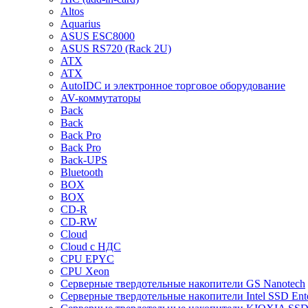
Altos
Aquarius
ASUS ESC8000
ASUS RS720 (Rack 2U)
ATX
ATX
AutoIDC и электронное торговое оборудование
AV-коммутаторы
Back
Back
Back Pro
Back Pro
Back-UPS
Bluetooth
BOX
BOX
CD-R
CD-RW
Cloud
Cloud с НДС
CPU EPYC
CPU Xeon
Cерверные твердотельные накопители GS Nanotech
Cерверные твердотельные накопители Intel SSD Ente