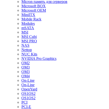
Micron память для серверов
Microsoft BOX
Microsoft OEM
MiniITX
Mobile Rack
Modules
mSATA
MSI
MSI Cubi
MSI PRO
NAS
Nettop
NUC Kits
NVIDIA Pro Graphics
OM2
OM3
OM3
OM4
On-Line
On-Line
OpenYard
OS1OS2
OS1OS2
PCI
PCI-E