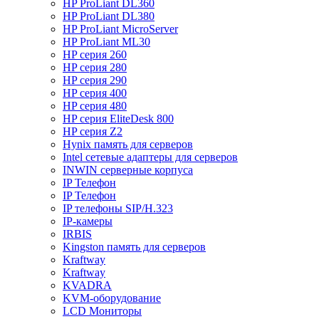
HP ProLiant DL360
HP ProLiant DL380
HP ProLiant MicroServer
HP ProLiant ML30
HP серия 260
HP серия 280
HP серия 290
HP серия 400
HP серия 480
HP серия EliteDesk 800
HP серия Z2
Hynix память для серверов
Intel сетевые адаптеры для серверов
INWIN серверные корпуса
IP Телефон
IP Телефон
IP телефоны SIP/H.323
IP-камеры
IRBIS
Kingston память для серверов
Kraftway
Kraftway
KVADRA
KVM-оборудование
LCD Мониторы