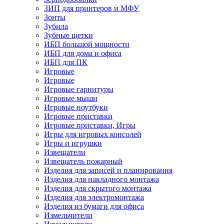
ЗИП для принтеров и МФУ
Зонты
Зубила
Зубные щетки
ИБП большой мощности
ИБП для дома и офиса
ИБП для ПК
Игровые
Игровые
Игровые гарнитуры
Игровые мыши
Игровые ноутбуки
Игровые приставки
Игровые приставки, Игры
Игры для игровых консолей
Игры и игрушки
Извещатели
Извещатель пожарный
Изделия для записей и планирования
Изделия для накладного монтажа
Изделия для скрытого монтажа
Изделия для электромонтажа
Изделия из бумаги для офиса
Измельчители