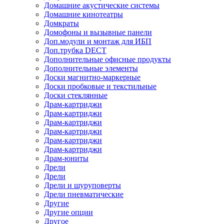
Домашние акустические системы
Домашние кинотеатры
Домкраты
Домофоны и вызывные панели
Доп.модули и монтаж для ИБП
Доп.трубка DECT
Дополнительные офисные продукты
Дополнительные элементы
Доски магнитно-маркерные
Доски пробковые и текстильные
Доски стеклянные
Драм-картриджи
Драм-картриджи
Драм-картриджи
Драм-картриджи
Драм-картриджи
Драм-картриджи
Драм-юниты
Дрели
Дрели
Дрели и шуруповерты
Дрели пневматические
Другие
Другие опции
Другое