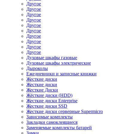
Другое
Другое
Другое
Другое
Другое
Другое
Другое
Другое
Другое
Другое
Духовые шкафы газовые
Духовые шкафы электрические
Дыроколы
Ежедневники и записные книжки
Жесткие диски
Жесткие диски
Жесткие Диски
Жёсткие диски (HDD)
Жесткие диски Enterprise
Жесткие диски SSD
Жесткие диски серверные Supermicro
Зависимые комплекты
Закладки самоклеящиеся
Заменяемые комплекты батарей
Замки