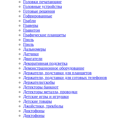
Головки печатающие
Головные устройства
Готовые решения
Гофрированные
Грабли
Граверы
Гравитон
Графические планшеты
Гриль
Гриль
Дальномеры
Датчики
Двигатели
Декоративная подсветка
Демонстрационное оборудование
Держатели, подставки для планшетов
Держатели, подставки для сотовых телефонов
Держатели/скобы
Детекторы банкнот
Детекторы металла, проводки
Детские игры и игрушки
Детские товары
Джойстики, трекболы
Диктофоны
Диктофоны