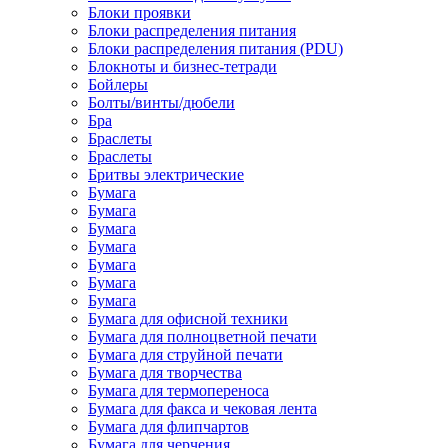
Блоки проявки
Блоки распределения питания
Блоки распределения питания (PDU)
Блокноты и бизнес-тетради
Бойлеры
Болты/винты/дюбели
Бра
Браслеты
Браслеты
Бритвы электрические
Бумага
Бумага
Бумага
Бумага
Бумага
Бумага
Бумага
Бумага для офисной техники
Бумага для полноцветной печати
Бумага для струйной печати
Бумага для творчества
Бумага для термопереноса
Бумага для факса и чековая лента
Бумага для флипчартов
Бумага для черчения