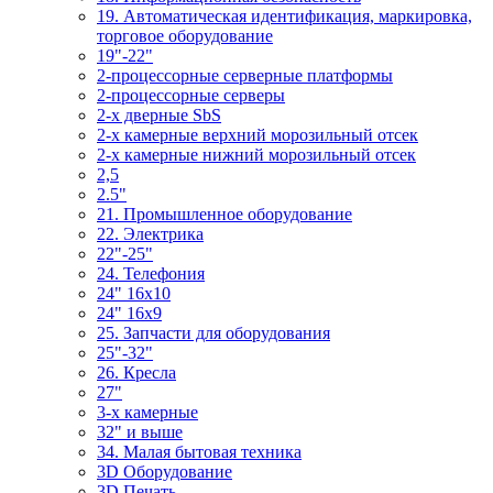
19. Автоматическая идентификация, маркировка,
торговое оборудование
19"-22"
2-процессорные серверные платформы
2-процессорные серверы
2-х дверные SbS
2-х камерные верхний морозильный отсек
2-х камерные нижний морозильный отсек
2,5
2.5"
21. Промышленное оборудование
22. Электрика
22"-25"
24. Телефония
24" 16x10
24" 16x9
25. Запчасти для оборудования
25"-32"
26. Кресла
27"
3-x камерные
32" и выше
34. Малая бытовая техника
3D Оборудование
3D Печать