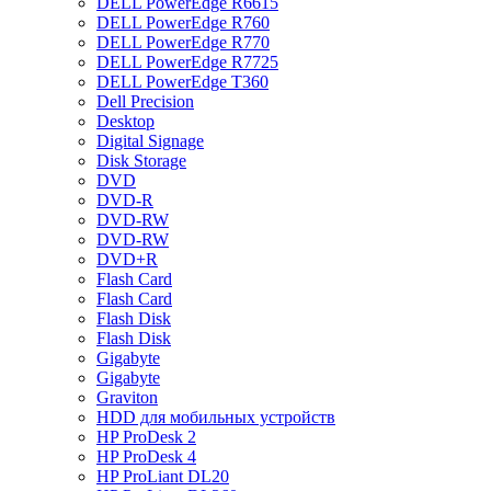
DELL PowerEdge R6615
DELL PowerEdge R760
DELL PowerEdge R770
DELL PowerEdge R7725
DELL PowerEdge T360
Dell Precision
Desktop
Digital Signage
Disk Storage
DVD
DVD-R
DVD-RW
DVD-RW
DVD+R
Flash Card
Flash Card
Flash Disk
Flash Disk
Gigabyte
Gigabyte
Graviton
HDD для мобильных устройств
HP ProDesk 2
HP ProDesk 4
HP ProLiant DL20