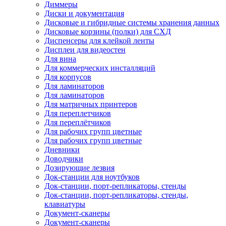
Диммеры
Диски и документация
Дисковые и гибридные системы хранения данных
Дисковые корзины (полки) для СХД
Диспенсеры для клейкой ленты
Дисплеи для видеостен
Для вина
Для коммерческих инсталляций
Для корпусов
Для ламинаторов
Для ламинаторов
Для матричных принтеров
Для переплетчиков
Для переплётчиков
Для рабочих групп цветные
Для рабочих групп цветные
Дневники
Доводчики
Дозирующие лезвия
Док-станции для ноутбуков
Док-станции, порт-репликаторы, стенды
Док-станции, порт-репликаторы, стенды,
клавиатуры
Документ-сканеры
Документ-сканеры