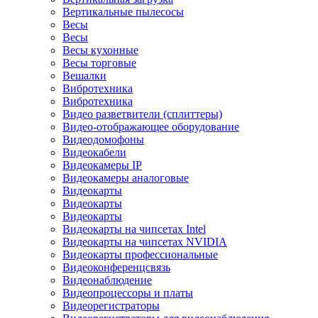
Вертикальные пылесосы
Весы
Весы
Весы кухонные
Весы торговые
Вешалки
Вибротехника
Вибротехника
Видео разветвители (сплиттеры)
Видео-отображающее оборудование
Видеодомофоны
Видеокабели
Видеокамеры IP
Видеокамеры аналоговые
Видеокарты
Видеокарты
Видеокарты
Видеокарты на чипсетах Intel
Видеокарты на чипсетах NVIDIA
Видеокарты профессиональные
Видеоконференцсвязь
Видеонаблюдение
Видеопроцессоры и платы
Видеорегистраторы