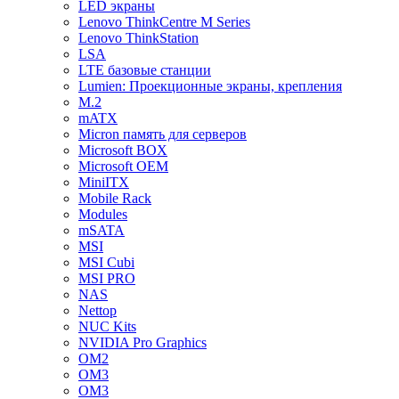
LED экраны
Lenovo ThinkCentre M Series
Lenovo ThinkStation
LSA
LTE базовые станции
Lumien: Проекционные экраны, крепления
M.2
mATX
Micron память для серверов
Microsoft BOX
Microsoft OEM
MiniITX
Mobile Rack
Modules
mSATA
MSI
MSI Cubi
MSI PRO
NAS
Nettop
NUC Kits
NVIDIA Pro Graphics
OM2
OM3
OM3