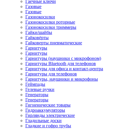
Гаечные ключи
Газовые
Газовые
Газонокосилки
Газонокосилки роторные
Газонокосилки триммеры
Гайки/шайбы
Гайковёрты
Гайковерты пневматические
Гарнитуры
Гарнитуры
Гарнитуры (наушники с микрофоном)
Гарнитуры Bluetooth для телефонов
Гарнитуры для офиса и контакт-центра
Гарнитуры для телефонов
Гарнитуры, наушники и микрофоны
Геймпады
Гелевые ручки
Генераторы
Генераторы
Гигиенические товары
Гидроаккумуляторы
Гирлянды электрические
Гладильные доски
Гладкие и гофро трубы