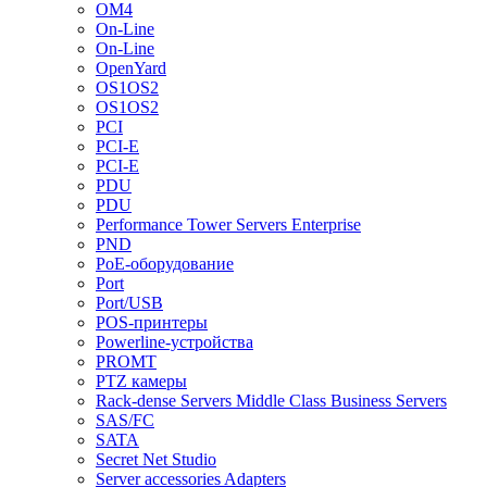
OM4
On-Line
On-Line
OpenYard
OS1OS2
OS1OS2
PCI
PCI-E
PCI-E
PDU
PDU
Performance Tower Servers Enterprise
PND
PoE-оборудование
Port
Port/USB
POS-принтеры
Powerline-устройства
PROMT
PTZ камеры
Rack-dense Servers Middle Class Business Servers
SAS/FC
SATA
Secret Net Studio
Server accessories Adapters