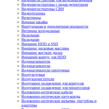
Видеорегистраторы для видеонаблюдения
Видеорегистраторы с радар-детектором
Видеорегистраторы СВН
Видеотехника
Визитницы
Винные шкафы
Виртуальная и дополненная реальности
Витрины холодильные
Вкладыши
Вкладыши
Внешние HDD и SSD
Внешние дисковые массивы
Внешние жесткие диски
Внешний корпус для HDD
Водонагреватели
Водонагреватели
Водонагреватели проточные
Воздуходувки
Воздухоочистители
Воздушное охлаждение для корпусов
Воздушное охлаждение для процессоров
Волоконно-оптические кабели
Волоконно-оптические патч-корды
Волоконно-оптические разъемы, пигтейлы и
адаптеры