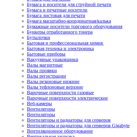
Бумага и носители для струйной печати
Бумага и печатные носители
Бумага листовая для печати
Бумага масштабно-координатная/калька
Бумажные носители торгового оборудования
Бункеры отработанного тонера
Бутылочки
Бытовая и профессиональная химия
Бытовая техника и электроника
Бытовые приборы
Вакуумные упаковщики
Валы магнитные
Валы проявки
Валы регистрации
Валы резиновые нижние
Валы тефлоновые верхние
Варочные поверхности газовые
Варочные поверхности электрические
Веб-камеры
Вентиляторы
Вентиляторы
Вентиляторы и радиаторы для серверов
Вентиляторы и радиаторы для серверов Gigabyte
Вентиляционное оборудование
Вертикальная загрузка