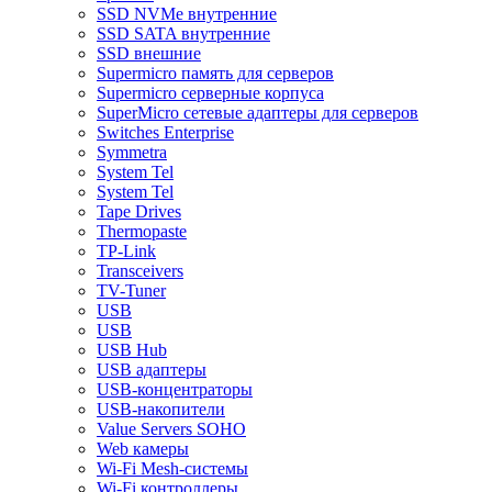
SSD NVMe внутренние
SSD SATA внутренние
SSD внешние
Supermicro память для серверов
Supermicro серверные корпуса
SuperMicro сетевые адаптеры для серверов
Switches Enterprise
Symmetra
System Tel
System Tel
Tape Drives
Thermopaste
TP-Link
Transceivers
TV-Tuner
USB
USB
USB Hub
USB адаптеры
USB-концентраторы
USB-накопители
Value Servers SOHO
Web камеры
Wi-Fi Mesh-системы
Wi-Fi контроллеры