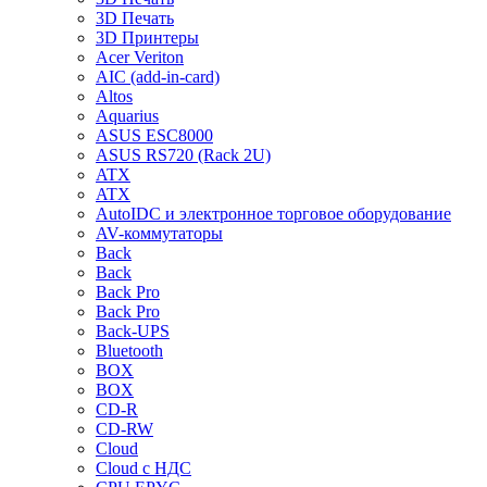
3D Печать
3D Принтеры
Acer Veriton
AIC (add-in-card)
Altos
Aquarius
ASUS ESC8000
ASUS RS720 (Rack 2U)
ATX
ATX
AutoIDC и электронное торговое оборудование
AV-коммутаторы
Back
Back
Back Pro
Back Pro
Back-UPS
Bluetooth
BOX
BOX
CD-R
CD-RW
Cloud
Cloud с НДС