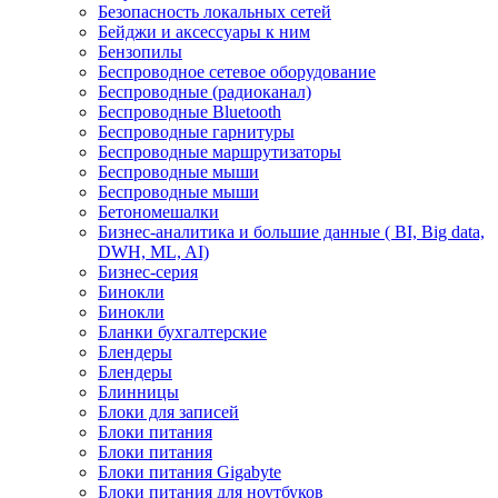
Безопасность локальных сетей
Бейджи и аксесcуары к ним
Бензопилы
Беспроводное сетевое оборудование
Беспроводные (радиоканал)
Беспроводные Bluetooth
Беспроводные гарнитуры
Беспроводные маршрутизаторы
Беспроводные мыши
Беспроводные мыши
Бетономешалки
Бизнес-аналитика и большие данные ( BI, Big data,
DWH, ML, AI)
Бизнес-серия
Бинокли
Бинокли
Бланки бухгалтерские
Блендеры
Блендеры
Блинницы
Блоки для записей
Блоки питания
Блоки питания
Блоки питания Gigabyte
Блоки питания для ноутбуков