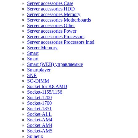
Server accessories Case
Server accessories HDD
Server accessories Memory
Server accessories Motherboards
Server accessories Other
Server accessories Power
Server accessories Processors
Server accessories Processors Intel
Server Memory
Smart
Smart
Smart (WEB) управляемые
Smartplayer
SNR
SO-DIMM
Socket for K8 AMD
Socket-1155/1156
Socket-1200
Socket-1700
Socket-1851
Socket-ALL
Socket-AM4
Socket-AM4
Socket-AM5
Spinetix