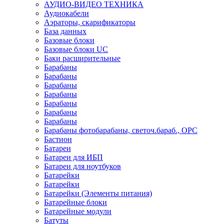
АУДИО-ВИДЕО ТЕХНИКА
Аудиокабели
Аэраторы, скарификаторы
База данных
Базовые блоки
Базовые блоки UC
Баки расширительные
Барабаны
Барабаны
Барабаны
Барабаны
Барабаны
Барабаны
Барабаны
Барабаны фотобарабаны, светоч.бараб., OPC
Бастион
Батареи
Батареи для ИБП
Батареи для ноутбуков
Батарейки
Батарейки
Батарейки (Элементы питания)
Батарейные блоки
Батарейные модули
Батуты