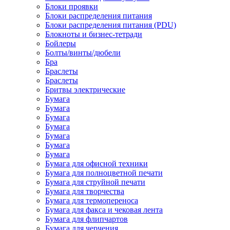
Блоки проявки
Блоки распределения питания
Блоки распределения питания (PDU)
Блокноты и бизнес-тетради
Бойлеры
Болты/винты/дюбели
Бра
Браслеты
Браслеты
Бритвы электрические
Бумага
Бумага
Бумага
Бумага
Бумага
Бумага
Бумага
Бумага для офисной техники
Бумага для полноцветной печати
Бумага для струйной печати
Бумага для творчества
Бумага для термопереноса
Бумага для факса и чековая лента
Бумага для флипчартов
Бумага для черчения