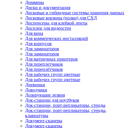
Диммеры
Диски и документация
Дисковые и гибридные системы хранения данных
Дисковые корзины (полки) для СХД
Диспенсеры для клейкой ленты
Дисплеи для видеостен
Для вина
Для коммерческих инсталляций
Для корпусов
Для ламинаторов
Для ламинаторов
Для матричных принтеров
Для переплетчиков
Для переплётчиков
Для рабочих групп цветные
Для рабочих групп цветные
Дневники
Доводчики
Дозирующие лезвия
Док-станции для ноутбуков
Док-станции, порт-репликаторы, стенды
Док-станции, порт-репликаторы, стенды,
клавиатуры
Документ-сканеры
Документ-сканеры