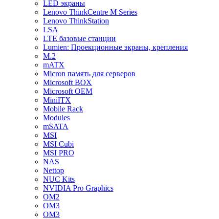
LED экраны
Lenovo ThinkCentre M Series
Lenovo ThinkStation
LSA
LTE базовые станции
Lumien: Проекционные экраны, крепления
M.2
mATX
Micron память для серверов
Microsoft BOX
Microsoft OEM
MiniITX
Mobile Rack
Modules
mSATA
MSI
MSI Cubi
MSI PRO
NAS
Nettop
NUC Kits
NVIDIA Pro Graphics
OM2
OM3
OM3