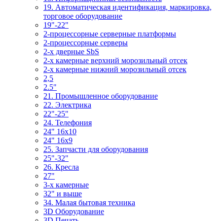
19. Автоматическая идентификация, маркировка,
торговое оборудование
19"-22"
2-процессорные серверные платформы
2-процессорные серверы
2-х дверные SbS
2-х камерные верхний морозильный отсек
2-х камерные нижний морозильный отсек
2,5
2.5"
21. Промышленное оборудование
22. Электрика
22"-25"
24. Телефония
24" 16x10
24" 16x9
25. Запчасти для оборудования
25"-32"
26. Кресла
27"
3-x камерные
32" и выше
34. Малая бытовая техника
3D Оборудование
3D Печать