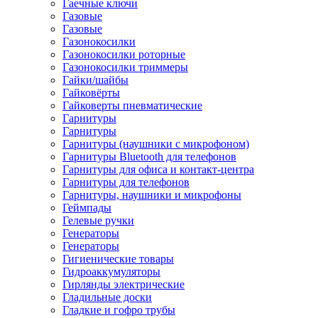
Гаечные ключи
Газовые
Газовые
Газонокосилки
Газонокосилки роторные
Газонокосилки триммеры
Гайки/шайбы
Гайковёрты
Гайковерты пневматические
Гарнитуры
Гарнитуры
Гарнитуры (наушники с микрофоном)
Гарнитуры Bluetooth для телефонов
Гарнитуры для офиса и контакт-центра
Гарнитуры для телефонов
Гарнитуры, наушники и микрофоны
Геймпады
Гелевые ручки
Генераторы
Генераторы
Гигиенические товары
Гидроаккумуляторы
Гирлянды электрические
Гладильные доски
Гладкие и гофро трубы