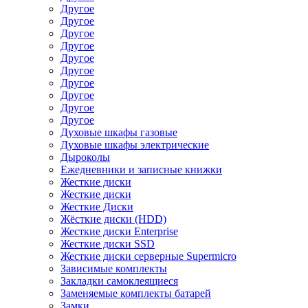
Другое
Другое
Другое
Другое
Другое
Другое
Другое
Другое
Другое
Другое
Духовые шкафы газовые
Духовые шкафы электрические
Дыроколы
Ежедневники и записные книжки
Жесткие диски
Жесткие диски
Жесткие Диски
Жёсткие диски (HDD)
Жесткие диски Enterprise
Жесткие диски SSD
Жесткие диски серверные Supermicro
Зависимые комплекты
Закладки самоклеящиеся
Заменяемые комплекты батарей
Замки