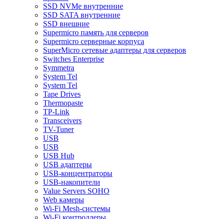
SSD NVMe внутренние
SSD SATA внутренние
SSD внешние
Supermicro память для серверов
Supermicro серверные корпуса
SuperMicro сетевые адаптеры для серверов
Switches Enterprise
Symmetra
System Tel
System Tel
Tape Drives
Thermopaste
TP-Link
Transceivers
TV-Tuner
USB
USB
USB Hub
USB адаптеры
USB-концентраторы
USB-накопители
Value Servers SOHO
Web камеры
Wi-Fi Mesh-системы
Wi-Fi контроллеры