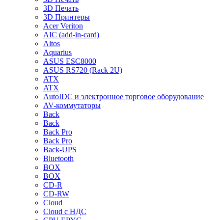
3D Печать
3D Принтеры
Acer Veriton
AIC (add-in-card)
Altos
Aquarius
ASUS ESC8000
ASUS RS720 (Rack 2U)
ATX
ATX
AutoIDC и электронное торговое оборудование
AV-коммутаторы
Back
Back
Back Pro
Back Pro
Back-UPS
Bluetooth
BOX
BOX
CD-R
CD-RW
Cloud
Cloud с НДС