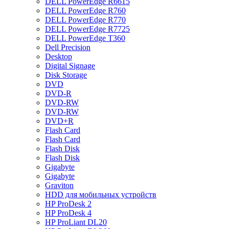
DELL PowerEdge R6615
DELL PowerEdge R760
DELL PowerEdge R770
DELL PowerEdge R7725
DELL PowerEdge T360
Dell Precision
Desktop
Digital Signage
Disk Storage
DVD
DVD-R
DVD-RW
DVD-RW
DVD+R
Flash Card
Flash Card
Flash Disk
Flash Disk
Gigabyte
Gigabyte
Graviton
HDD для мобильных устройств
HP ProDesk 2
HP ProDesk 4
HP ProLiant DL20