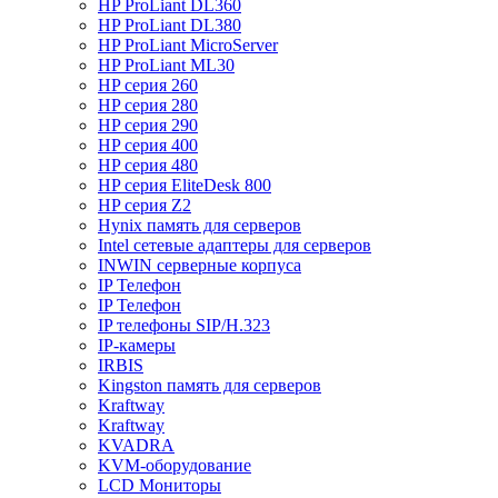
HP ProLiant DL360
HP ProLiant DL380
HP ProLiant MicroServer
HP ProLiant ML30
HP серия 260
HP серия 280
HP серия 290
HP серия 400
HP серия 480
HP серия EliteDesk 800
HP серия Z2
Hynix память для серверов
Intel сетевые адаптеры для серверов
INWIN серверные корпуса
IP Телефон
IP Телефон
IP телефоны SIP/H.323
IP-камеры
IRBIS
Kingston память для серверов
Kraftway
Kraftway
KVADRA
KVM-оборудование
LCD Мониторы