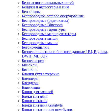
Безопасность локальных сетей
Бейджи и аксесcуары к ним
Бензопилы
Беспроводное сетевое оборудование
Беспроводные (радиоканал)
Беспроводные Bluetooth
Беспроводные гарнитуры
Беспроводные маршрутизаторы
Беспроводные мыши
Беспроводные мыши
Бетономешалки
Бизнес-аналитика и большие данные ( BI, Big data,
DWH, ML, AI)
Бизнес-серия
Бинокли
Бинокли
Бланки бухгалтерские
Блендеры
Блендеры
Блинницы
Блоки для записей
Блоки питания
Блоки питания
Блоки питания Gigabyte
Блоки питания для ноутбуков