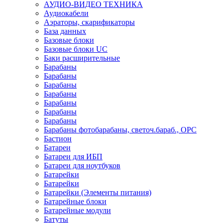
АУДИО-ВИДЕО ТЕХНИКА
Аудиокабели
Аэраторы, скарификаторы
База данных
Базовые блоки
Базовые блоки UC
Баки расширительные
Барабаны
Барабаны
Барабаны
Барабаны
Барабаны
Барабаны
Барабаны
Барабаны фотобарабаны, светоч.бараб., OPC
Бастион
Батареи
Батареи для ИБП
Батареи для ноутбуков
Батарейки
Батарейки
Батарейки (Элементы питания)
Батарейные блоки
Батарейные модули
Батуты