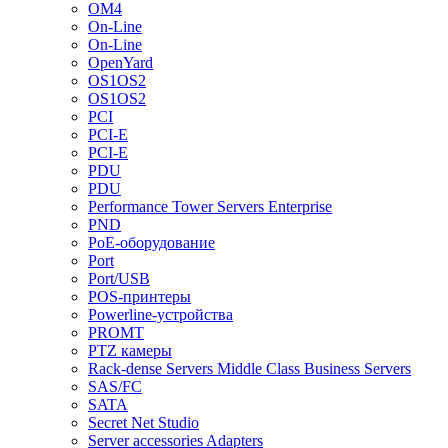
OM4
On-Line
On-Line
OpenYard
OS1OS2
OS1OS2
PCI
PCI-E
PCI-E
PDU
PDU
Performance Tower Servers Enterprise
PND
PoE-оборудование
Port
Port/USB
POS-принтеры
Powerline-устройства
PROMT
PTZ камеры
Rack-dense Servers Middle Class Business Servers
SAS/FC
SATA
Secret Net Studio
Server accessories Adapters