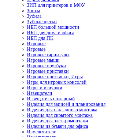
ЗИП для принтеров и МФУ
Зонты
Зубила
Зубные щетки
ИБП большой мощности
ИБП для дома и офиса
ИБП для ПК
Игровые
Игровые
Игровые гарнитуры
Игровые мыши
Игровые ноутбуки
Игровые приставки
Игровые приставки, Игры
Игры для игровых консолей
Игры и игрушки
Извещатели
Извещатель пожарный
Изделия для записей и планирования
Изделия для накладного монтажа
Изделия для скрытого монтажа
Изделия для электромонтажа
Изделия из бумаги для офиса
Измельчители