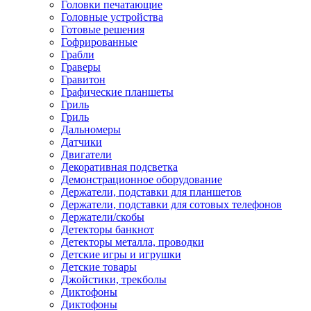
Головки печатающие
Головные устройства
Готовые решения
Гофрированные
Грабли
Граверы
Гравитон
Графические планшеты
Гриль
Гриль
Дальномеры
Датчики
Двигатели
Декоративная подсветка
Демонстрационное оборудование
Держатели, подставки для планшетов
Держатели, подставки для сотовых телефонов
Держатели/скобы
Детекторы банкнот
Детекторы металла, проводки
Детские игры и игрушки
Детские товары
Джойстики, трекболы
Диктофоны
Диктофоны