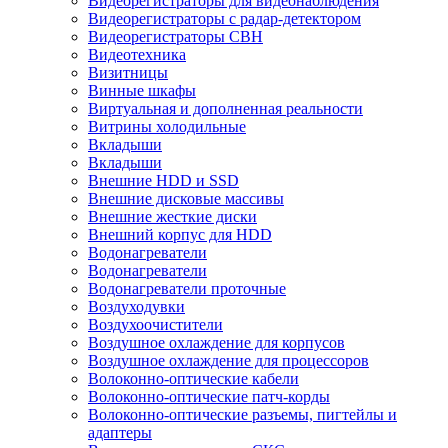
Видеорегистраторы для видеонаблюдения
Видеорегистраторы с радар-детектором
Видеорегистраторы СВН
Видеотехника
Визитницы
Винные шкафы
Виртуальная и дополненная реальности
Витрины холодильные
Вкладыши
Вкладыши
Внешние HDD и SSD
Внешние дисковые массивы
Внешние жесткие диски
Внешний корпус для HDD
Водонагреватели
Водонагреватели
Водонагреватели проточные
Воздуходувки
Воздухоочистители
Воздушное охлаждение для корпусов
Воздушное охлаждение для процессоров
Волоконно-оптические кабели
Волоконно-оптические патч-корды
Волоконно-оптические разъемы, пигтейлы и
адаптеры