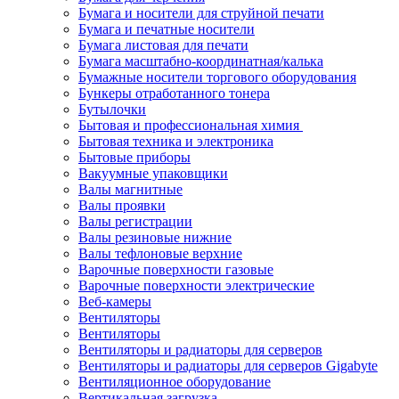
Бумага и носители для струйной печати
Бумага и печатные носители
Бумага листовая для печати
Бумага масштабно-координатная/калька
Бумажные носители торгового оборудования
Бункеры отработанного тонера
Бутылочки
Бытовая и профессиональная химия
Бытовая техника и электроника
Бытовые приборы
Вакуумные упаковщики
Валы магнитные
Валы проявки
Валы регистрации
Валы резиновые нижние
Валы тефлоновые верхние
Варочные поверхности газовые
Варочные поверхности электрические
Веб-камеры
Вентиляторы
Вентиляторы
Вентиляторы и радиаторы для серверов
Вентиляторы и радиаторы для серверов Gigabyte
Вентиляционное оборудование
Вертикальная загрузка