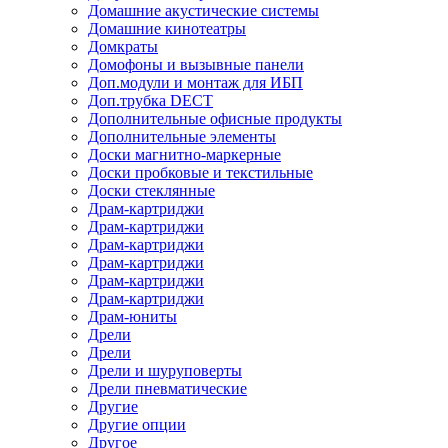
Домашние акустические системы
Домашние кинотеатры
Домкраты
Домофоны и вызывные панели
Доп.модули и монтаж для ИБП
Доп.трубка DECT
Дополнительные офисные продукты
Дополнительные элементы
Доски магнитно-маркерные
Доски пробковые и текстильные
Доски стеклянные
Драм-картриджи
Драм-картриджи
Драм-картриджи
Драм-картриджи
Драм-картриджи
Драм-картриджи
Драм-юниты
Дрели
Дрели
Дрели и шуруповерты
Дрели пневматические
Другие
Другие опции
Другое