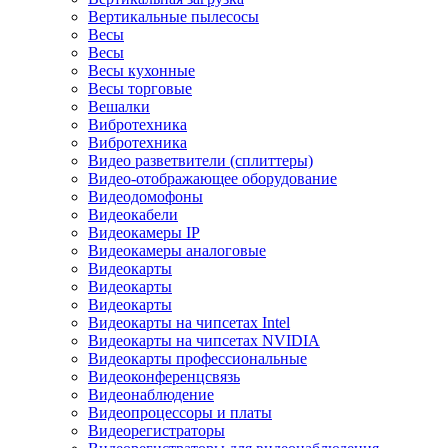
Вертикальные пылесосы
Весы
Весы
Весы кухонные
Весы торговые
Вешалки
Вибротехника
Вибротехника
Видео разветвители (сплиттеры)
Видео-отображающее оборудование
Видеодомофоны
Видеокабели
Видеокамеры IP
Видеокамеры аналоговые
Видеокарты
Видеокарты
Видеокарты
Видеокарты на чипсетах Intel
Видеокарты на чипсетах NVIDIA
Видеокарты профессиональные
Видеоконференцсвязь
Видеонаблюдение
Видеопроцессоры и платы
Видеорегистраторы