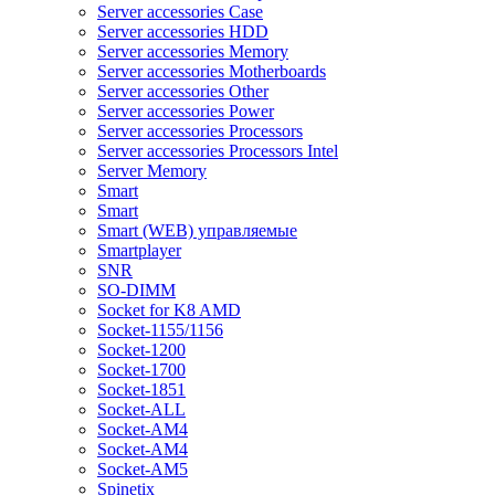
Server accessories Case
Server accessories HDD
Server accessories Memory
Server accessories Motherboards
Server accessories Other
Server accessories Power
Server accessories Processors
Server accessories Processors Intel
Server Memory
Smart
Smart
Smart (WEB) управляемые
Smartplayer
SNR
SO-DIMM
Socket for K8 AMD
Socket-1155/1156
Socket-1200
Socket-1700
Socket-1851
Socket-ALL
Socket-AM4
Socket-AM4
Socket-AM5
Spinetix