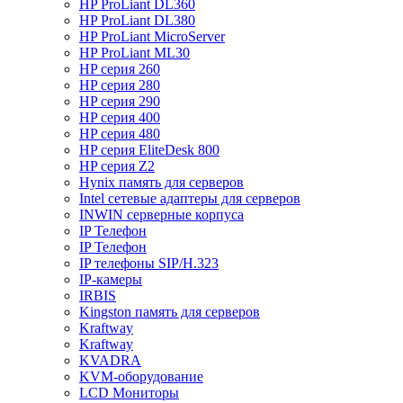
HP ProLiant DL360
HP ProLiant DL380
HP ProLiant MicroServer
HP ProLiant ML30
HP серия 260
HP серия 280
HP серия 290
HP серия 400
HP серия 480
HP серия EliteDesk 800
HP серия Z2
Hynix память для серверов
Intel сетевые адаптеры для серверов
INWIN серверные корпуса
IP Телефон
IP Телефон
IP телефоны SIP/H.323
IP-камеры
IRBIS
Kingston память для серверов
Kraftway
Kraftway
KVADRA
KVM-оборудование
LCD Мониторы