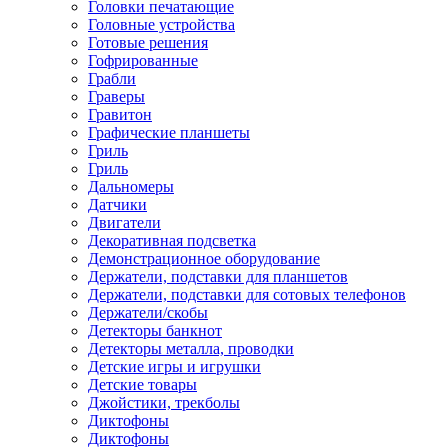
Головки печатающие
Головные устройства
Готовые решения
Гофрированные
Грабли
Граверы
Гравитон
Графические планшеты
Гриль
Гриль
Дальномеры
Датчики
Двигатели
Декоративная подсветка
Демонстрационное оборудование
Держатели, подставки для планшетов
Держатели, подставки для сотовых телефонов
Держатели/скобы
Детекторы банкнот
Детекторы металла, проводки
Детские игры и игрушки
Детские товары
Джойстики, трекболы
Диктофоны
Диктофоны