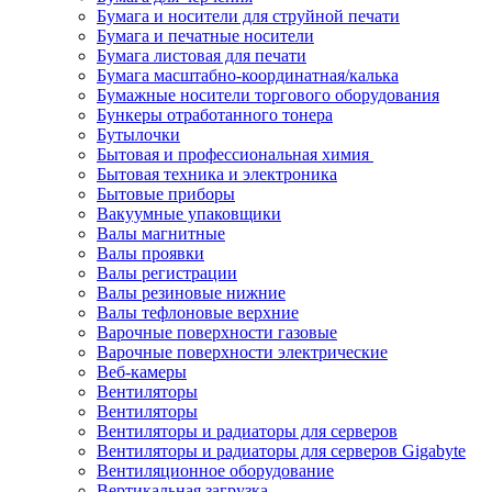
Бумага и носители для струйной печати
Бумага и печатные носители
Бумага листовая для печати
Бумага масштабно-координатная/калька
Бумажные носители торгового оборудования
Бункеры отработанного тонера
Бутылочки
Бытовая и профессиональная химия
Бытовая техника и электроника
Бытовые приборы
Вакуумные упаковщики
Валы магнитные
Валы проявки
Валы регистрации
Валы резиновые нижние
Валы тефлоновые верхние
Варочные поверхности газовые
Варочные поверхности электрические
Веб-камеры
Вентиляторы
Вентиляторы
Вентиляторы и радиаторы для серверов
Вентиляторы и радиаторы для серверов Gigabyte
Вентиляционное оборудование
Вертикальная загрузка