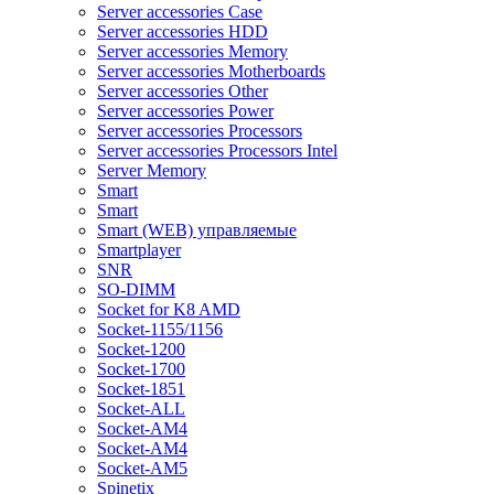
Server accessories Case
Server accessories HDD
Server accessories Memory
Server accessories Motherboards
Server accessories Other
Server accessories Power
Server accessories Processors
Server accessories Processors Intel
Server Memory
Smart
Smart
Smart (WEB) управляемые
Smartplayer
SNR
SO-DIMM
Socket for K8 AMD
Socket-1155/1156
Socket-1200
Socket-1700
Socket-1851
Socket-ALL
Socket-AM4
Socket-AM4
Socket-AM5
Spinetix