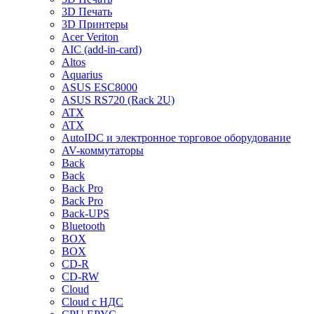
3D Печать
3D Принтеры
Acer Veriton
AIC (add-in-card)
Altos
Aquarius
ASUS ESC8000
ASUS RS720 (Rack 2U)
ATX
ATX
AutoIDC и электронное торговое оборудование
AV-коммутаторы
Back
Back
Back Pro
Back Pro
Back-UPS
Bluetooth
BOX
BOX
CD-R
CD-RW
Cloud
Cloud с НДС