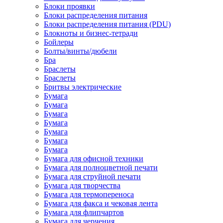
Блоки проявки
Блоки распределения питания
Блоки распределения питания (PDU)
Блокноты и бизнес-тетради
Бойлеры
Болты/винты/дюбели
Бра
Браслеты
Браслеты
Бритвы электрические
Бумага
Бумага
Бумага
Бумага
Бумага
Бумага
Бумага
Бумага для офисной техники
Бумага для полноцветной печати
Бумага для струйной печати
Бумага для творчества
Бумага для термопереноса
Бумага для факса и чековая лента
Бумага для флипчартов
Бумага для черчения