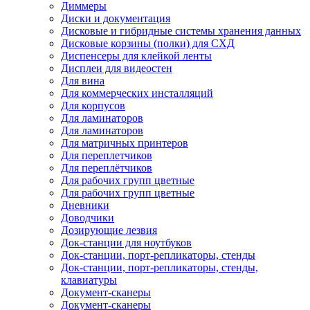
Диммеры
Диски и документация
Дисковые и гибридные системы хранения данных
Дисковые корзины (полки) для СХД
Диспенсеры для клейкой ленты
Дисплеи для видеостен
Для вина
Для коммерческих инсталляций
Для корпусов
Для ламинаторов
Для ламинаторов
Для матричных принтеров
Для переплетчиков
Для переплётчиков
Для рабочих групп цветные
Для рабочих групп цветные
Дневники
Доводчики
Дозирующие лезвия
Док-станции для ноутбуков
Док-станции, порт-репликаторы, стенды
Док-станции, порт-репликаторы, стенды,
клавиатуры
Документ-сканеры
Документ-сканеры