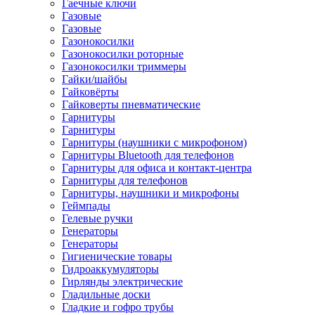
Гаечные ключи
Газовые
Газовые
Газонокосилки
Газонокосилки роторные
Газонокосилки триммеры
Гайки/шайбы
Гайковёрты
Гайковерты пневматические
Гарнитуры
Гарнитуры
Гарнитуры (наушники с микрофоном)
Гарнитуры Bluetooth для телефонов
Гарнитуры для офиса и контакт-центра
Гарнитуры для телефонов
Гарнитуры, наушники и микрофоны
Геймпады
Гелевые ручки
Генераторы
Генераторы
Гигиенические товары
Гидроаккумуляторы
Гирлянды электрические
Гладильные доски
Гладкие и гофро трубы