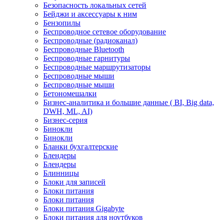
Безопасность локальных сетей
Бейджи и аксесcуары к ним
Бензопилы
Беспроводное сетевое оборудование
Беспроводные (радиоканал)
Беспроводные Bluetooth
Беспроводные гарнитуры
Беспроводные маршрутизаторы
Беспроводные мыши
Беспроводные мыши
Бетономешалки
Бизнес-аналитика и большие данные ( BI, Big data,
DWH, ML, AI)
Бизнес-серия
Бинокли
Бинокли
Бланки бухгалтерские
Блендеры
Блендеры
Блинницы
Блоки для записей
Блоки питания
Блоки питания
Блоки питания Gigabyte
Блоки питания для ноутбуков