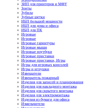
ЗИП для принтеров и МФУ
Зонты
Зубила
Зубные щетки
ИБП большой мощности
ИБП для дома и офиса
ИБП для ПК
Игровые
Игровые
Игровые гарнитуры
Игровые мыши
Игровые ноутбуки
Игровые приставки
Игровые приставки, Игры
Игры для игровых консолей
Игры и игрушки
Извещатели
Извещатель пожарный
Изделия для записей и планирования
Изделия для накладного монтажа
Изделия для скрытого монтажа
Изделия для электромонтажа
Изделия из бумаги для офиса
Измельчители