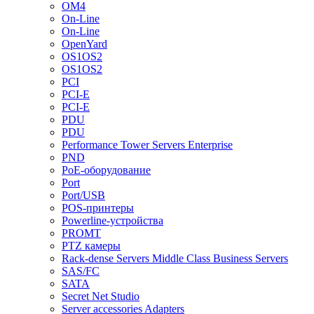
OM4
On-Line
On-Line
OpenYard
OS1OS2
OS1OS2
PCI
PCI-E
PCI-E
PDU
PDU
Performance Tower Servers Enterprise
PND
PoE-оборудование
Port
Port/USB
POS-принтеры
Powerline-устройства
PROMT
PTZ камеры
Rack-dense Servers Middle Class Business Servers
SAS/FC
SATA
Secret Net Studio
Server accessories Adapters