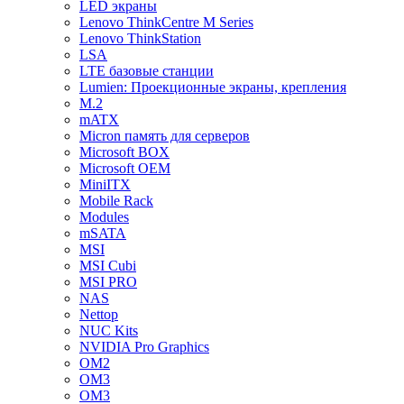
LED экраны
Lenovo ThinkCentre M Series
Lenovo ThinkStation
LSA
LTE базовые станции
Lumien: Проекционные экраны, крепления
M.2
mATX
Micron память для серверов
Microsoft BOX
Microsoft OEM
MiniITX
Mobile Rack
Modules
mSATA
MSI
MSI Cubi
MSI PRO
NAS
Nettop
NUC Kits
NVIDIA Pro Graphics
OM2
OM3
OM3