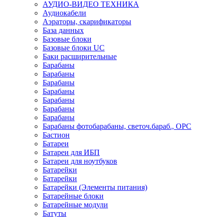
АУДИО-ВИДЕО ТЕХНИКА
Аудиокабели
Аэраторы, скарификаторы
База данных
Базовые блоки
Базовые блоки UC
Баки расширительные
Барабаны
Барабаны
Барабаны
Барабаны
Барабаны
Барабаны
Барабаны
Барабаны фотобарабаны, светоч.бараб., OPC
Бастион
Батареи
Батареи для ИБП
Батареи для ноутбуков
Батарейки
Батарейки
Батарейки (Элементы питания)
Батарейные блоки
Батарейные модули
Батуты