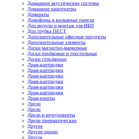
Домашние акустические системы
Домашние кинотеатры
Домкраты
Домофоны и вызывные панели
Доп.модули и монтаж для ИБП
Доп.трубка DECT
Дополнительные офисные продукты
Дополнительные элементы
Доски магнитно-маркерные
Доски пробковые и текстильные
Доски стеклянные
Драм-картриджи
Драм-картриджи
Драм-картриджи
Драм-картриджи
Драм-картриджи
Драм-картриджи
Драм-юниты
Дрели
Дрели
Дрели и шуруповерты
Дрели пневматические
Другие
Другие опции
Другое