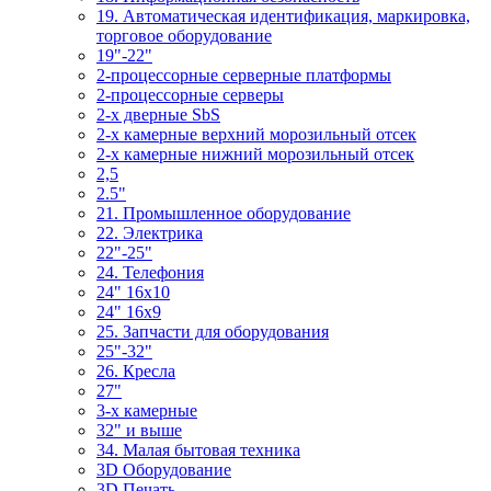
19. Автоматическая идентификация, маркировка,
торговое оборудование
19"-22"
2-процессорные серверные платформы
2-процессорные серверы
2-х дверные SbS
2-х камерные верхний морозильный отсек
2-х камерные нижний морозильный отсек
2,5
2.5"
21. Промышленное оборудование
22. Электрика
22"-25"
24. Телефония
24" 16x10
24" 16x9
25. Запчасти для оборудования
25"-32"
26. Кресла
27"
3-x камерные
32" и выше
34. Малая бытовая техника
3D Оборудование
3D Печать