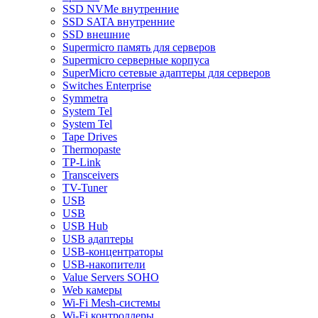
SSD NVMe внутренние
SSD SATA внутренние
SSD внешние
Supermicro память для серверов
Supermicro серверные корпуса
SuperMicro сетевые адаптеры для серверов
Switches Enterprise
Symmetra
System Tel
System Tel
Tape Drives
Thermopaste
TP-Link
Transceivers
TV-Tuner
USB
USB
USB Hub
USB адаптеры
USB-концентраторы
USB-накопители
Value Servers SOHO
Web камеры
Wi-Fi Mesh-системы
Wi-Fi контроллеры