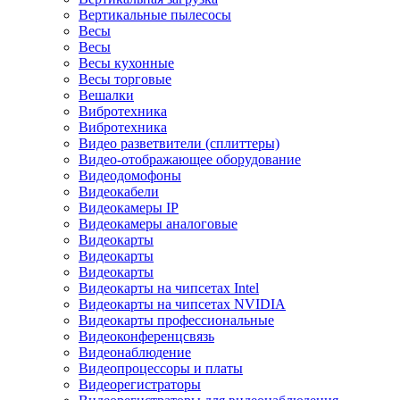
Вертикальные пылесосы
Весы
Весы
Весы кухонные
Весы торговые
Вешалки
Вибротехника
Вибротехника
Видео разветвители (сплиттеры)
Видео-отображающее оборудование
Видеодомофоны
Видеокабели
Видеокамеры IP
Видеокамеры аналоговые
Видеокарты
Видеокарты
Видеокарты
Видеокарты на чипсетах Intel
Видеокарты на чипсетах NVIDIA
Видеокарты профессиональные
Видеоконференцсвязь
Видеонаблюдение
Видеопроцессоры и платы
Видеорегистраторы