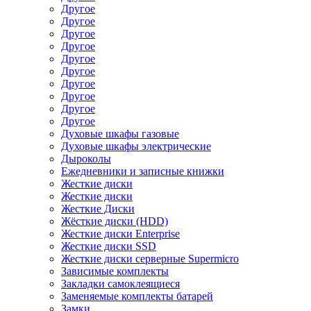
Другое
Другое
Другое
Другое
Другое
Другое
Другое
Другое
Другое
Другое
Духовые шкафы газовые
Духовые шкафы электрические
Дыроколы
Ежедневники и записные книжки
Жесткие диски
Жесткие диски
Жесткие Диски
Жёсткие диски (HDD)
Жесткие диски Enterprise
Жесткие диски SSD
Жесткие диски серверные Supermicro
Зависимые комплекты
Закладки самоклеящиеся
Заменяемые комплекты батарей
Замки