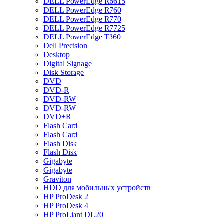
DELL PowerEdge R6615
DELL PowerEdge R760
DELL PowerEdge R770
DELL PowerEdge R7725
DELL PowerEdge T360
Dell Precision
Desktop
Digital Signage
Disk Storage
DVD
DVD-R
DVD-RW
DVD-RW
DVD+R
Flash Card
Flash Card
Flash Disk
Flash Disk
Gigabyte
Gigabyte
Graviton
HDD для мобильных устройств
HP ProDesk 2
HP ProDesk 4
HP ProLiant DL20