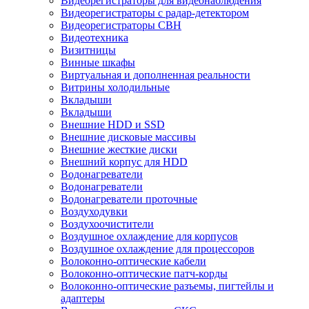
Видеорегистраторы для видеонаблюдения
Видеорегистраторы с радар-детектором
Видеорегистраторы СВН
Видеотехника
Визитницы
Винные шкафы
Виртуальная и дополненная реальности
Витрины холодильные
Вкладыши
Вкладыши
Внешние HDD и SSD
Внешние дисковые массивы
Внешние жесткие диски
Внешний корпус для HDD
Водонагреватели
Водонагреватели
Водонагреватели проточные
Воздуходувки
Воздухоочистители
Воздушное охлаждение для корпусов
Воздушное охлаждение для процессоров
Волоконно-оптические кабели
Волоконно-оптические патч-корды
Волоконно-оптические разъемы, пигтейлы и
адаптеры