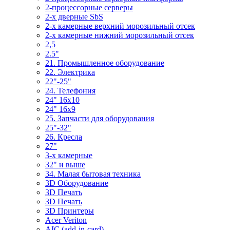
2-процессорные серверы
2-х дверные SbS
2-х камерные верхний морозильный отсек
2-х камерные нижний морозильный отсек
2,5
2.5"
21. Промышленное оборудование
22. Электрика
22"-25"
24. Телефония
24" 16x10
24" 16x9
25. Запчасти для оборудования
25"-32"
26. Кресла
27"
3-x камерные
32" и выше
34. Малая бытовая техника
3D Оборудование
3D Печать
3D Печать
3D Принтеры
Acer Veriton
AIC (add-in-card)