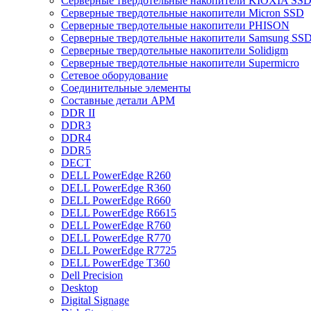
Cерверные твердотельные накопители KIOXIA SS
Cерверные твердотельные накопители Micron SSD
Cерверные твердотельные накопители PHISON
Cерверные твердотельные накопители Samsung SSD 
Cерверные твердотельные накопители Solidigm
Cерверные твердотельные накопители Supermicro
Cетевое оборудование
Cоединительные элементы
Cоставные детали АРМ
DDR II
DDR3
DDR4
DDR5
DECT
DELL PowerEdge R260
DELL PowerEdge R360
DELL PowerEdge R660
DELL PowerEdge R6615
DELL PowerEdge R760
DELL PowerEdge R770
DELL PowerEdge R7725
DELL PowerEdge T360
Dell Precision
Desktop
Digital Signage