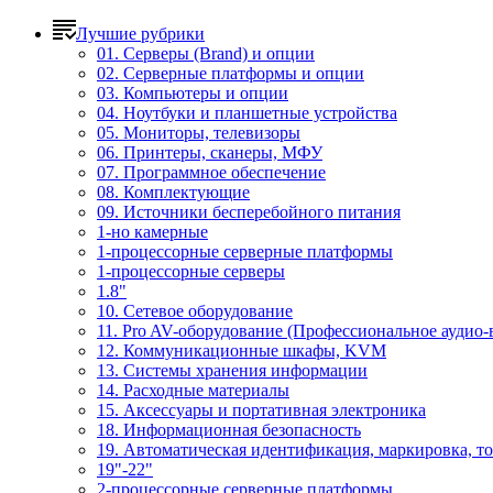
Лучшие рубрики
01. Серверы (Brand) и опции
02. Серверные платформы и опции
03. Компьютеры и опции
04. Ноутбуки и планшетные устройства
05. Мониторы, телевизоры
06. Принтеры, сканеры, МФУ
07. Программное обеспечение
08. Комплектующие
09. Источники бесперебойного питания
1-но камерные
1-процессорные серверные платформы
1-процессорные серверы
1.8"
10. Сетевое оборудование
11. Pro AV-оборудование (Профессиональное аудио-
12. Коммуникационные шкафы, KVM
13. Системы хранения информации
14. Расходные материалы
15. Аксессуары и портативная электроника
18. Информационная безопасность
19. Автоматическая идентификация, маркировка, т
19"-22"
2-процессорные серверные платформы