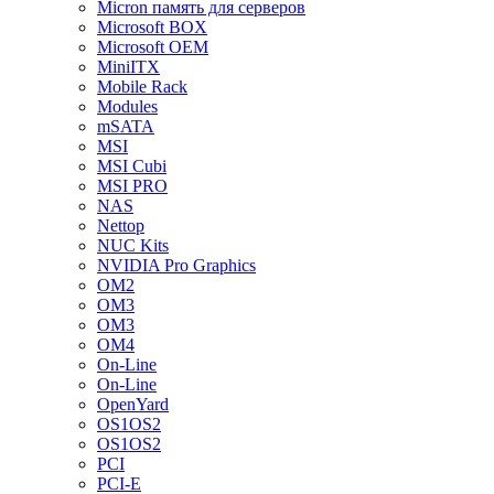
Micron память для серверов
Microsoft BOX
Microsoft OEM
MiniITX
Mobile Rack
Modules
mSATA
MSI
MSI Cubi
MSI PRO
NAS
Nettop
NUC Kits
NVIDIA Pro Graphics
OM2
OM3
OM3
OM4
On-Line
On-Line
OpenYard
OS1OS2
OS1OS2
PCI
PCI-E