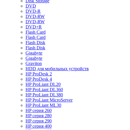
Disk Storage
DVD
DVD-R
DVD-RW
DVD-RW
DVD+R
Flash Card
Flash Card
Flash Disk
Flash Disk
Gigabyte
Gigabyte
Graviton
HDD для мобильных устройств
HP ProDesk 2
HP ProDesk 4
HP ProLiant DL20
HP ProLiant DL360
HP ProLiant DL380
HP ProLiant MicroServer
HP ProLiant ML30
HP серия 260
HP серия 280
HP серия 290
HP серия 400