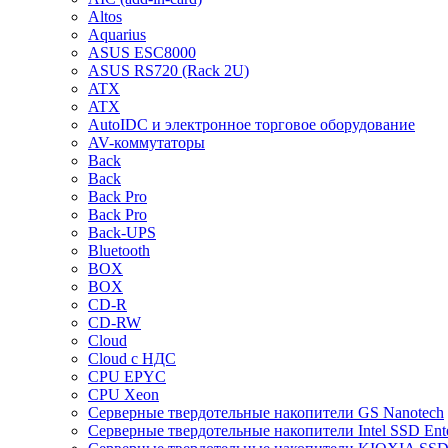
Altos
Aquarius
ASUS ESC8000
ASUS RS720 (Rack 2U)
ATX
ATX
AutoIDC и электронное торговое оборудование
AV-коммутаторы
Back
Back
Back Pro
Back Pro
Back-UPS
Bluetooth
BOX
BOX
CD-R
CD-RW
Cloud
Cloud с НДС
CPU EPYC
CPU Xeon
Cерверные твердотельные накопители GS Nanotech
Cерверные твердотельные накопители Intel SSD Ente