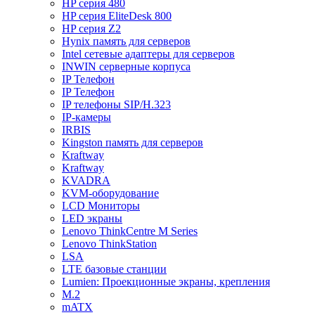
HP серия 480
HP серия EliteDesk 800
HP серия Z2
Hynix память для серверов
Intel сетевые адаптеры для серверов
INWIN серверные корпуса
IP Телефон
IP Телефон
IP телефоны SIP/H.323
IP-камеры
IRBIS
Kingston память для серверов
Kraftway
Kraftway
KVADRA
KVM-оборудование
LCD Мониторы
LED экраны
Lenovo ThinkCentre M Series
Lenovo ThinkStation
LSA
LTE базовые станции
Lumien: Проекционные экраны, крепления
M.2
mATX