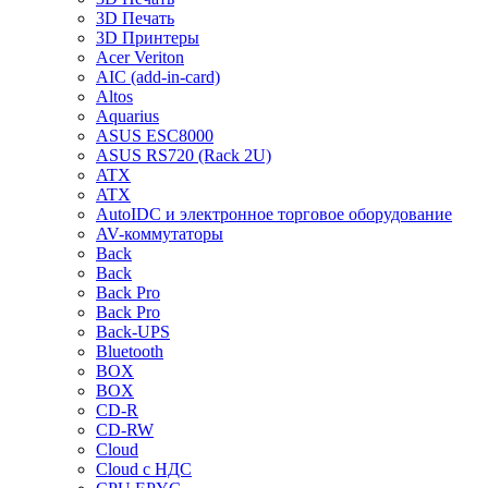
3D Печать
3D Принтеры
Acer Veriton
AIC (add-in-card)
Altos
Aquarius
ASUS ESC8000
ASUS RS720 (Rack 2U)
ATX
ATX
AutoIDC и электронное торговое оборудование
AV-коммутаторы
Back
Back
Back Pro
Back Pro
Back-UPS
Bluetooth
BOX
BOX
CD-R
CD-RW
Cloud
Cloud с НДС