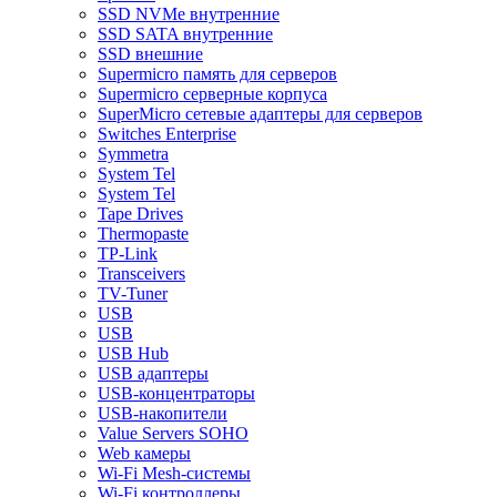
SSD NVMe внутренние
SSD SATA внутренние
SSD внешние
Supermicro память для серверов
Supermicro серверные корпуса
SuperMicro сетевые адаптеры для серверов
Switches Enterprise
Symmetra
System Tel
System Tel
Tape Drives
Thermopaste
TP-Link
Transceivers
TV-Tuner
USB
USB
USB Hub
USB адаптеры
USB-концентраторы
USB-накопители
Value Servers SOHO
Web камеры
Wi-Fi Mesh-системы
Wi-Fi контроллеры