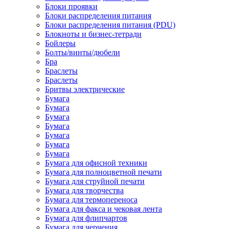
Блоки проявки
Блоки распределения питания
Блоки распределения питания (PDU)
Блокноты и бизнес-тетради
Бойлеры
Болты/винты/дюбели
Бра
Браслеты
Браслеты
Бритвы электрические
Бумага
Бумага
Бумага
Бумага
Бумага
Бумага
Бумага
Бумага для офисной техники
Бумага для полноцветной печати
Бумага для струйной печати
Бумага для творчества
Бумага для термопереноса
Бумага для факса и чековая лента
Бумага для флипчартов
Бумага для черчения