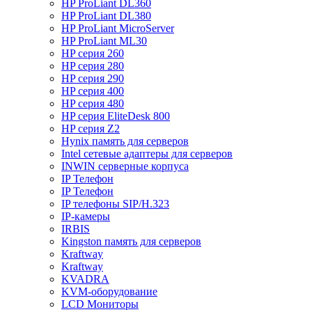
HP ProLiant DL360
HP ProLiant DL380
HP ProLiant MicroServer
HP ProLiant ML30
HP серия 260
HP серия 280
HP серия 290
HP серия 400
HP серия 480
HP серия EliteDesk 800
HP серия Z2
Hynix память для серверов
Intel сетевые адаптеры для серверов
INWIN серверные корпуса
IP Телефон
IP Телефон
IP телефоны SIP/H.323
IP-камеры
IRBIS
Kingston память для серверов
Kraftway
Kraftway
KVADRA
KVM-оборудование
LCD Мониторы