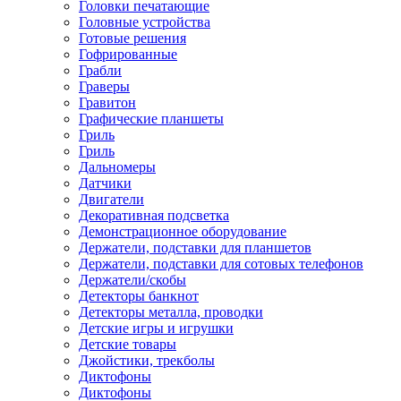
Головки печатающие
Головные устройства
Готовые решения
Гофрированные
Грабли
Граверы
Гравитон
Графические планшеты
Гриль
Гриль
Дальномеры
Датчики
Двигатели
Декоративная подсветка
Демонстрационное оборудование
Держатели, подставки для планшетов
Держатели, подставки для сотовых телефонов
Держатели/скобы
Детекторы банкнот
Детекторы металла, проводки
Детские игры и игрушки
Детские товары
Джойстики, трекболы
Диктофоны
Диктофоны