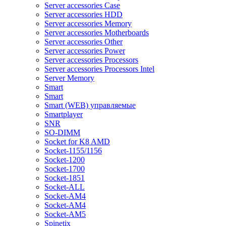
Server accessories Case
Server accessories HDD
Server accessories Memory
Server accessories Motherboards
Server accessories Other
Server accessories Power
Server accessories Processors
Server accessories Processors Intel
Server Memory
Smart
Smart
Smart (WEB) управляемые
Smartplayer
SNR
SO-DIMM
Socket for K8 AMD
Socket-1155/1156
Socket-1200
Socket-1700
Socket-1851
Socket-ALL
Socket-AM4
Socket-AM4
Socket-AM5
Spinetix