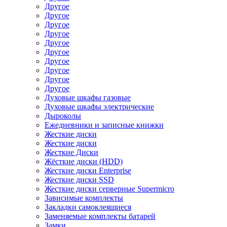
Другое
Другое
Другое
Другое
Другое
Другое
Другое
Другое
Другое
Другое
Духовые шкафы газовые
Духовые шкафы электрические
Дыроколы
Ежедневники и записные книжки
Жесткие диски
Жесткие диски
Жесткие Диски
Жёсткие диски (HDD)
Жесткие диски Enterprise
Жесткие диски SSD
Жесткие диски серверные Supermicro
Зависимые комплекты
Закладки самоклеящиеся
Заменяемые комплекты батарей
Замки