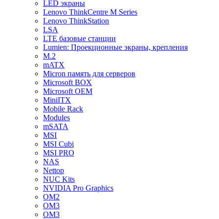
LED экраны
Lenovo ThinkCentre M Series
Lenovo ThinkStation
LSA
LTE базовые станции
Lumien: Проекционные экраны, крепления
M.2
mATX
Micron память для серверов
Microsoft BOX
Microsoft OEM
MiniITX
Mobile Rack
Modules
mSATA
MSI
MSI Cubi
MSI PRO
NAS
Nettop
NUC Kits
NVIDIA Pro Graphics
OM2
OM3
OM3