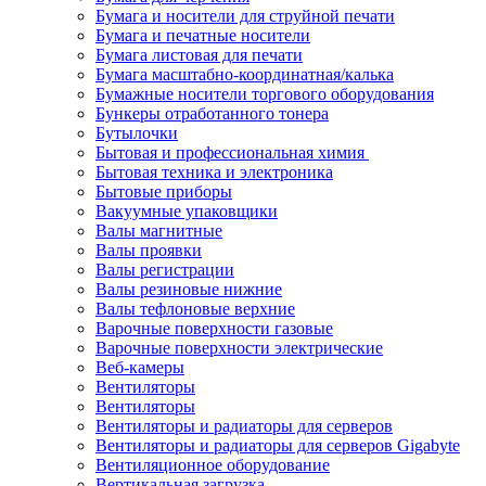
Бумага и носители для струйной печати
Бумага и печатные носители
Бумага листовая для печати
Бумага масштабно-координатная/калька
Бумажные носители торгового оборудования
Бункеры отработанного тонера
Бутылочки
Бытовая и профессиональная химия
Бытовая техника и электроника
Бытовые приборы
Вакуумные упаковщики
Валы магнитные
Валы проявки
Валы регистрации
Валы резиновые нижние
Валы тефлоновые верхние
Варочные поверхности газовые
Варочные поверхности электрические
Веб-камеры
Вентиляторы
Вентиляторы
Вентиляторы и радиаторы для серверов
Вентиляторы и радиаторы для серверов Gigabyte
Вентиляционное оборудование
Вертикальная загрузка