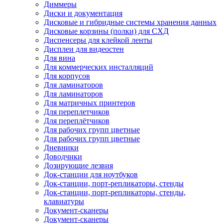
Диммеры
Диски и документация
Дисковые и гибридные системы хранения данных
Дисковые корзины (полки) для СХД
Диспенсеры для клейкой ленты
Дисплеи для видеостен
Для вина
Для коммерческих инсталляций
Для корпусов
Для ламинаторов
Для ламинаторов
Для матричных принтеров
Для переплетчиков
Для переплётчиков
Для рабочих групп цветные
Для рабочих групп цветные
Дневники
Доводчики
Дозирующие лезвия
Док-станции для ноутбуков
Док-станции, порт-репликаторы, стенды
Док-станции, порт-репликаторы, стенды,
клавиатуры
Документ-сканеры
Документ-сканеры