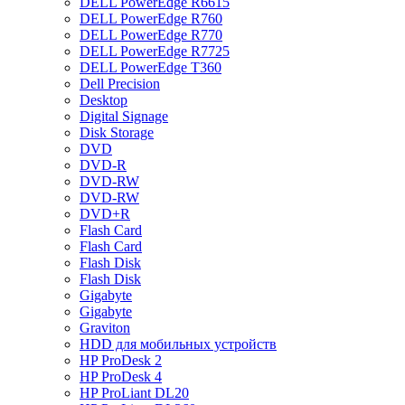
DELL PowerEdge R6615
DELL PowerEdge R760
DELL PowerEdge R770
DELL PowerEdge R7725
DELL PowerEdge T360
Dell Precision
Desktop
Digital Signage
Disk Storage
DVD
DVD-R
DVD-RW
DVD-RW
DVD+R
Flash Card
Flash Card
Flash Disk
Flash Disk
Gigabyte
Gigabyte
Graviton
HDD для мобильных устройств
HP ProDesk 2
HP ProDesk 4
HP ProLiant DL20