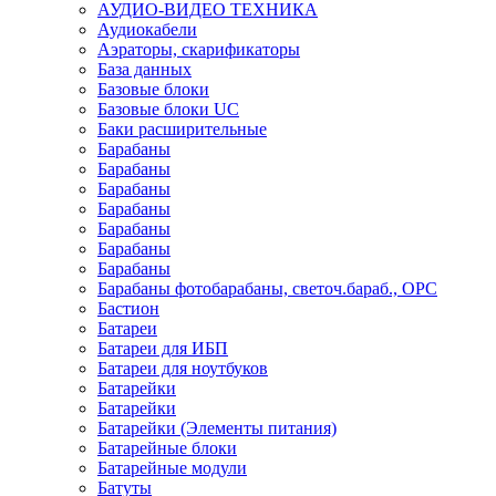
АУДИО-ВИДЕО ТЕХНИКА
Аудиокабели
Аэраторы, скарификаторы
База данных
Базовые блоки
Базовые блоки UC
Баки расширительные
Барабаны
Барабаны
Барабаны
Барабаны
Барабаны
Барабаны
Барабаны
Барабаны фотобарабаны, светоч.бараб., OPC
Бастион
Батареи
Батареи для ИБП
Батареи для ноутбуков
Батарейки
Батарейки
Батарейки (Элементы питания)
Батарейные блоки
Батарейные модули
Батуты