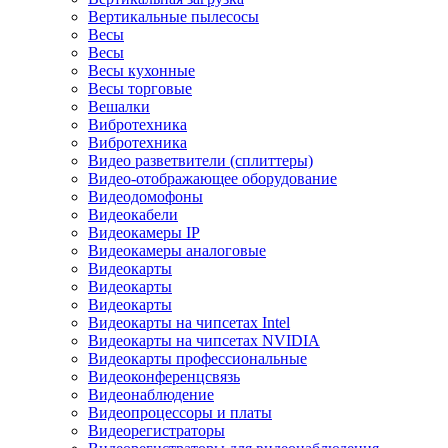
Вертикальные пылесосы
Весы
Весы
Весы кухонные
Весы торговые
Вешалки
Вибротехника
Вибротехника
Видео разветвители (сплиттеры)
Видео-отображающее оборудование
Видеодомофоны
Видеокабели
Видеокамеры IP
Видеокамеры аналоговые
Видеокарты
Видеокарты
Видеокарты
Видеокарты на чипсетах Intel
Видеокарты на чипсетах NVIDIA
Видеокарты профессиональные
Видеоконференцсвязь
Видеонаблюдение
Видеопроцессоры и платы
Видеорегистраторы