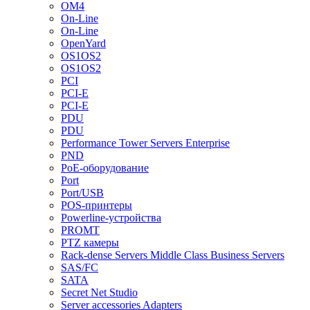
OM4
On-Line
On-Line
OpenYard
OS1OS2
OS1OS2
PCI
PCI-E
PCI-E
PDU
PDU
Performance Tower Servers Enterprise
PND
PoE-оборудование
Port
Port/USB
POS-принтеры
Powerline-устройства
PROMT
PTZ камеры
Rack-dense Servers Middle Class Business Servers
SAS/FC
SATA
Secret Net Studio
Server accessories Adapters