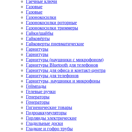
Гаечные ключи
Газовые
Газовые
Газонокосилки
Газонокосилки роторные
Газонокосилки триммеры
Гайки/шайбы
Гайковёрты
Гайковерты пневматические
Гарнитуры
Гарнитуры
Гарнитуры (наушники с микрофоном)
Гарнитуры Bluetooth для телефонов
Гарнитуры для офиса и контакт-центра
Гарнитуры для телефонов
Гарнитуры, наушники и микрофоны
Геймпады
Гелевые ручки
Генераторы
Генераторы
Гигиенические товары
Гидроаккумуляторы
Гирлянды электрические
Гладильные доски
Гладкие и гофро трубы