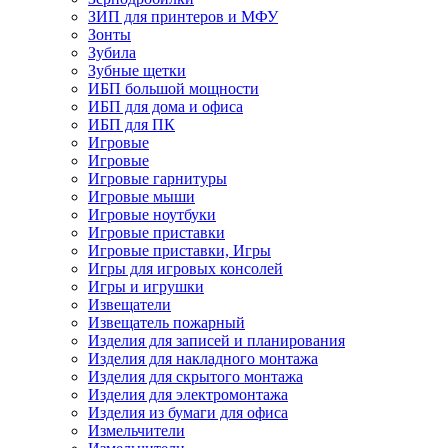
ЗИП для принтеров и МФУ
Зонты
Зубила
Зубные щетки
ИБП большой мощности
ИБП для дома и офиса
ИБП для ПК
Игровые
Игровые
Игровые гарнитуры
Игровые мыши
Игровые ноутбуки
Игровые приставки
Игровые приставки, Игры
Игры для игровых консолей
Игры и игрушки
Извещатели
Извещатель пожарный
Изделия для записей и планирования
Изделия для накладного монтажа
Изделия для скрытого монтажа
Изделия для электромонтажа
Изделия из бумаги для офиса
Измельчители