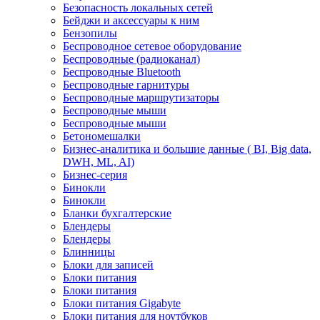
Безопасность локальных сетей
Бейджи и аксесcуары к ним
Бензопилы
Беспроводное сетевое оборудование
Беспроводные (радиоканал)
Беспроводные Bluetooth
Беспроводные гарнитуры
Беспроводные маршрутизаторы
Беспроводные мыши
Беспроводные мыши
Бетономешалки
Бизнес-аналитика и большие данные ( BI, Big data,
DWH, ML, AI)
Бизнес-серия
Бинокли
Бинокли
Бланки бухгалтерские
Блендеры
Блендеры
Блинницы
Блоки для записей
Блоки питания
Блоки питания
Блоки питания Gigabyte
Блоки питания для ноутбуков