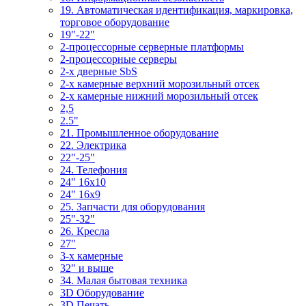
19. Автоматическая идентификация, маркировка,
торговое оборудование
19"-22"
2-процессорные серверные платформы
2-процессорные серверы
2-х дверные SbS
2-х камерные верхний морозильный отсек
2-х камерные нижний морозильный отсек
2,5
2.5"
21. Промышленное оборудование
22. Электрика
22"-25"
24. Телефония
24" 16x10
24" 16x9
25. Запчасти для оборудования
25"-32"
26. Кресла
27"
3-x камерные
32" и выше
34. Малая бытовая техника
3D Оборудование
3D Печать