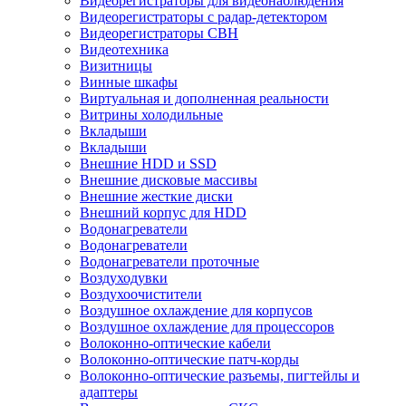
Видеорегистраторы для видеонаблюдения
Видеорегистраторы с радар-детектором
Видеорегистраторы СВН
Видеотехника
Визитницы
Винные шкафы
Виртуальная и дополненная реальности
Витрины холодильные
Вкладыши
Вкладыши
Внешние HDD и SSD
Внешние дисковые массивы
Внешние жесткие диски
Внешний корпус для HDD
Водонагреватели
Водонагреватели
Водонагреватели проточные
Воздуходувки
Воздухоочистители
Воздушное охлаждение для корпусов
Воздушное охлаждение для процессоров
Волоконно-оптические кабели
Волоконно-оптические патч-корды
Волоконно-оптические разъемы, пигтейлы и
адаптеры