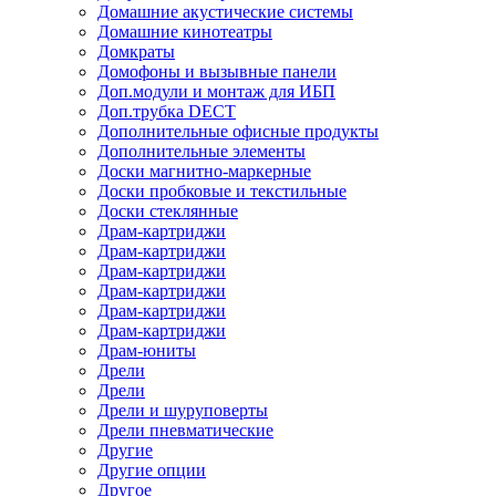
Домашние акустические системы
Домашние кинотеатры
Домкраты
Домофоны и вызывные панели
Доп.модули и монтаж для ИБП
Доп.трубка DECT
Дополнительные офисные продукты
Дополнительные элементы
Доски магнитно-маркерные
Доски пробковые и текстильные
Доски стеклянные
Драм-картриджи
Драм-картриджи
Драм-картриджи
Драм-картриджи
Драм-картриджи
Драм-картриджи
Драм-юниты
Дрели
Дрели
Дрели и шуруповерты
Дрели пневматические
Другие
Другие опции
Другое