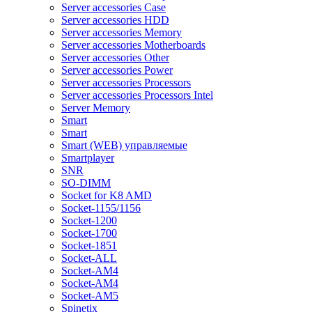
Server accessories Case
Server accessories HDD
Server accessories Memory
Server accessories Motherboards
Server accessories Other
Server accessories Power
Server accessories Processors
Server accessories Processors Intel
Server Memory
Smart
Smart
Smart (WEB) управляемые
Smartplayer
SNR
SO-DIMM
Socket for K8 AMD
Socket-1155/1156
Socket-1200
Socket-1700
Socket-1851
Socket-ALL
Socket-AM4
Socket-AM4
Socket-AM5
Spinetix