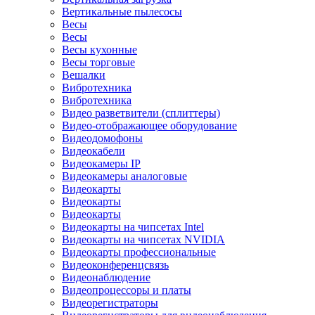
Вертикальные пылесосы
Весы
Весы
Весы кухонные
Весы торговые
Вешалки
Вибротехника
Вибротехника
Видео разветвители (сплиттеры)
Видео-отображающее оборудование
Видеодомофоны
Видеокабели
Видеокамеры IP
Видеокамеры аналоговые
Видеокарты
Видеокарты
Видеокарты
Видеокарты на чипсетах Intel
Видеокарты на чипсетах NVIDIA
Видеокарты профессиональные
Видеоконференцсвязь
Видеонаблюдение
Видеопроцессоры и платы
Видеорегистраторы