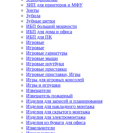
ЗИП для принтеров и МФУ
Зонты
Зубила
Зубные щетки
ИБП большой мощности
ИБП для дома и офиса
ИБП для ПК
Игровые
Игровые
Игровые гарнитуры
Игровые мыши
Игровые ноутбуки
Игровые приставки
Игровые приставки, Игры
Игры для игровых консолей
Игры и игрушки
Извещатели
Извещатель пожарный
Изделия для записей и планирования
Изделия для накладного монтажа
Изделия для скрытого монтажа
Изделия для электромонтажа
Изделия из бумаги для офиса
Измельчители