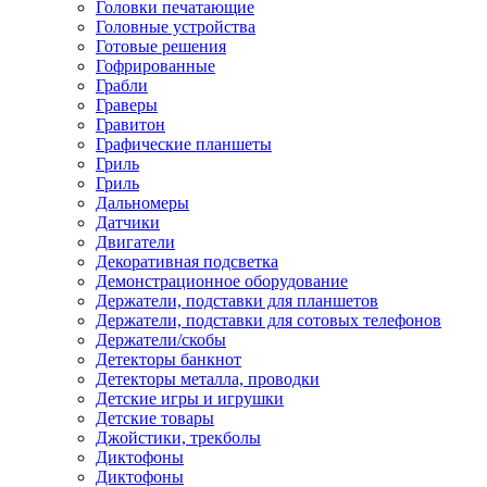
Головки печатающие
Головные устройства
Готовые решения
Гофрированные
Грабли
Граверы
Гравитон
Графические планшеты
Гриль
Гриль
Дальномеры
Датчики
Двигатели
Декоративная подсветка
Демонстрационное оборудование
Держатели, подставки для планшетов
Держатели, подставки для сотовых телефонов
Держатели/скобы
Детекторы банкнот
Детекторы металла, проводки
Детские игры и игрушки
Детские товары
Джойстики, трекболы
Диктофоны
Диктофоны