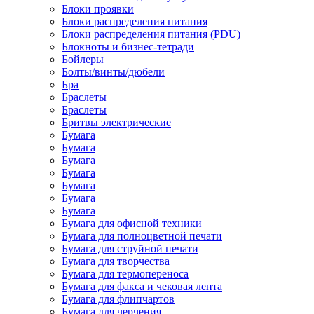
Блоки проявки
Блоки распределения питания
Блоки распределения питания (PDU)
Блокноты и бизнес-тетради
Бойлеры
Болты/винты/дюбели
Бра
Браслеты
Браслеты
Бритвы электрические
Бумага
Бумага
Бумага
Бумага
Бумага
Бумага
Бумага
Бумага для офисной техники
Бумага для полноцветной печати
Бумага для струйной печати
Бумага для творчества
Бумага для термопереноса
Бумага для факса и чековая лента
Бумага для флипчартов
Бумага для черчения