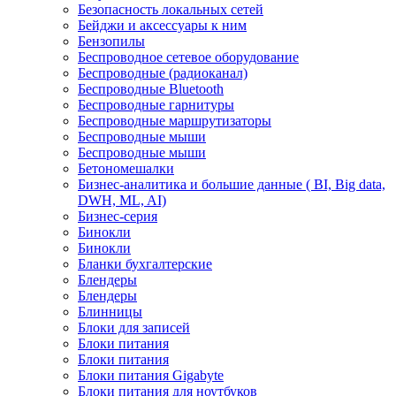
Безопасность локальных сетей
Бейджи и аксесcуары к ним
Бензопилы
Беспроводное сетевое оборудование
Беспроводные (радиоканал)
Беспроводные Bluetooth
Беспроводные гарнитуры
Беспроводные маршрутизаторы
Беспроводные мыши
Беспроводные мыши
Бетономешалки
Бизнес-аналитика и большие данные ( BI, Big data,
DWH, ML, AI)
Бизнес-серия
Бинокли
Бинокли
Бланки бухгалтерские
Блендеры
Блендеры
Блинницы
Блоки для записей
Блоки питания
Блоки питания
Блоки питания Gigabyte
Блоки питания для ноутбуков