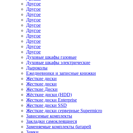
Другое
Другое
Другое
Другое
Другое
Другое
Другое
Другое
Другое
Другое
Духовые шкафы газовые
Духовые шкафы электрические
Дыроколы
Ежедневники и записные книжки
Жесткие диски
Жесткие диски
Жесткие Диски
Жёсткие диски (HDD)
Жесткие диски Enterprise
Жесткие диски SSD
Жесткие диски серверные Supermicro
Зависимые комплекты
Закладки самоклеящиеся
Заменяемые комплекты батарей
Замки