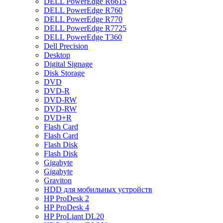
DELL PowerEdge R6615
DELL PowerEdge R760
DELL PowerEdge R770
DELL PowerEdge R7725
DELL PowerEdge T360
Dell Precision
Desktop
Digital Signage
Disk Storage
DVD
DVD-R
DVD-RW
DVD-RW
DVD+R
Flash Card
Flash Card
Flash Disk
Flash Disk
Gigabyte
Gigabyte
Graviton
HDD для мобильных устройств
HP ProDesk 2
HP ProDesk 4
HP ProLiant DL20