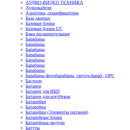
АУДИО-ВИДЕО ТЕХНИКА
Аудиокабели
Аэраторы, скарификаторы
База данных
Базовые блоки
Базовые блоки UC
Баки расширительные
Барабаны
Барабаны
Барабаны
Барабаны
Барабаны
Барабаны
Барабаны
Барабаны фотобарабаны, светоч.бараб., OPC
Бастион
Батареи
Батареи для ИБП
Батареи для ноутбуков
Батарейки
Батарейки
Батарейки (Элементы питания)
Батарейные блоки
Батарейные модули
Батуты