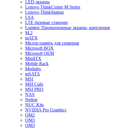
LED экраны
Lenovo ThinkCentre M Series
Lenovo ThinkStation
LSA
LTE базовые станции
Lumien: Проекционные экраны, крепления
M.2
mATX
Micron память для серверов
Microsoft BOX
Microsoft OEM
MiniITX
Mobile Rack
Modules
mSATA
MSI
MSI Cubi
MSI PRO
NAS
Nettop
NUC Kits
NVIDIA Pro Graphics
OM2
OM3
OM3