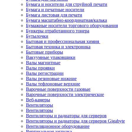
Бумага и носители для струйной печати
Бумага и печатные носители
Бумага листовая для печати
Бумага масштабно-координатная/калька
Бумажные носители торгового оборудования
Бункеры отработанного тонера
Бутылочки
Бытовая и профессиональная химия
Бытовая техника и электроника
Бытовые приборы
Вакуумные упаковщики
Валы магнитные
Валы проявки
Валы регистрации
Валы резиновые нижние
Валы тефлоновые верхние
Варочные поверхности газовые
Варочные поверхности электрические
Веб-камеры
Вентиляторы
Вентиляторы
Вентиляторы и радиаторы для серверов
Вентиляторы и радиаторы для серверов Gigabyte
Вентиляционное оборудование
Вертикальная загрузка