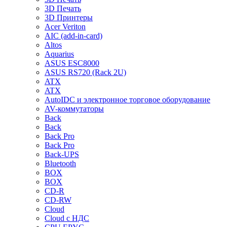
3D Печать
3D Принтеры
Acer Veriton
AIC (add-in-card)
Altos
Aquarius
ASUS ESC8000
ASUS RS720 (Rack 2U)
ATX
ATX
AutoIDC и электронное торговое оборудование
AV-коммутаторы
Back
Back
Back Pro
Back Pro
Back-UPS
Bluetooth
BOX
BOX
CD-R
CD-RW
Cloud
Cloud с НДС