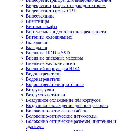
Видеорегистраторы для видеонаблюдения
Видеорегистраторы с радар-детектором
Видеорегистраторы СВН
Видеотехника
Визитницы
Винные шкафы
Виртуальная и дополненная реальности
Витрины холодильные
Вкладыши
Вкладыши
Внешние HDD и SSD
Внешние дисковые массивы
Внешние жесткие диски
Внешний корпус для HDD
Водонагреватели
Водонагреватели
Водонагреватели проточные
Воздуходувки
Воздухоочистители
Воздушное охлаждение для корпусов
Воздушное охлаждение для процессоров
Волоконно-оптические кабели
Волоконно-оптические патч-корды
Волоконно-оптические разъемы, пигтейлы и
адаптеры