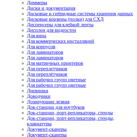
Диммеры
Диски и документация
Дисковые и гибридные системы хранения данных
Дисковые корзины (полки) для СХД
Диспенсеры для клейкой ленты
Дисплеи для видеостен
Для вина
Для коммерческих инсталляций
Для корпусов
Для ламинаторов
Для ламинаторов
Для матричных принтеров
Для переплетчиков
Для переплётчиков
Для рабочих групп цветные
Для рабочих групп цветные
Дневники
Доводчики
Дозирующие лезвия
Док-станции для ноутбуков
Док-станции, порт-репликаторы, стенды
Док-станции, порт-репликаторы, стенды,
клавиатуры
Документ-сканеры
Документ-сканеры