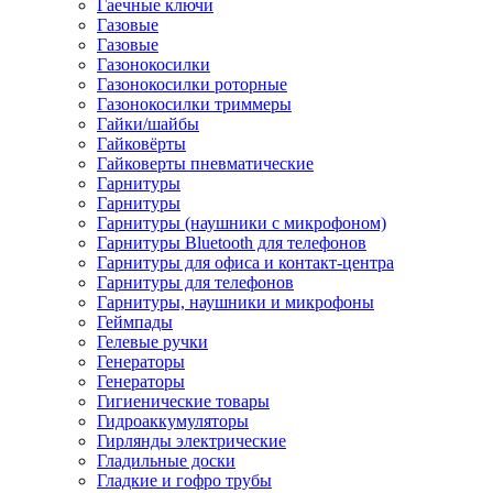
Гаечные ключи
Газовые
Газовые
Газонокосилки
Газонокосилки роторные
Газонокосилки триммеры
Гайки/шайбы
Гайковёрты
Гайковерты пневматические
Гарнитуры
Гарнитуры
Гарнитуры (наушники с микрофоном)
Гарнитуры Bluetooth для телефонов
Гарнитуры для офиса и контакт-центра
Гарнитуры для телефонов
Гарнитуры, наушники и микрофоны
Геймпады
Гелевые ручки
Генераторы
Генераторы
Гигиенические товары
Гидроаккумуляторы
Гирлянды электрические
Гладильные доски
Гладкие и гофро трубы