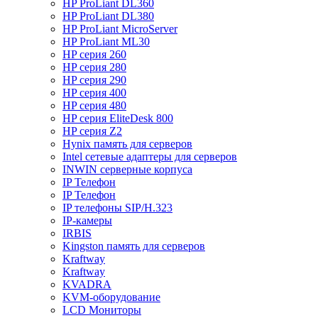
HP ProLiant DL360
HP ProLiant DL380
HP ProLiant MicroServer
HP ProLiant ML30
HP серия 260
HP серия 280
HP серия 290
HP серия 400
HP серия 480
HP серия EliteDesk 800
HP серия Z2
Hynix память для серверов
Intel сетевые адаптеры для серверов
INWIN серверные корпуса
IP Телефон
IP Телефон
IP телефоны SIP/H.323
IP-камеры
IRBIS
Kingston память для серверов
Kraftway
Kraftway
KVADRA
KVM-оборудование
LCD Мониторы