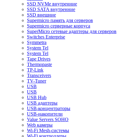
SSD NVMe внутренние
SSD SATA внутренние
SSD внешние
Supermicro память для серверов
Supermicro серверные корпуса
SuperMicro сетевые адаптеры для серверов
Switches Enterprise
Symmetra
System Tel
System Tel
Tape Drives
Thermopaste
TP-Link
Transceivers
TV-Tuner
USB
USB
USB Hub
USB адаптеры
USB-концентраторы
USB-накопители
Value Servers SOHO
Web камеры
Wi-Fi Mesh-системы
Wi-Fi контроллеры