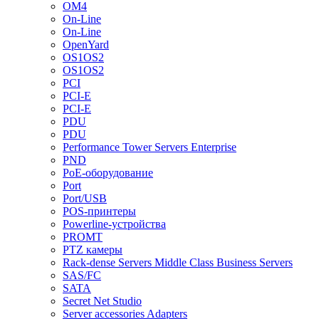
OM4
On-Line
On-Line
OpenYard
OS1OS2
OS1OS2
PCI
PCI-E
PCI-E
PDU
PDU
Performance Tower Servers Enterprise
PND
PoE-оборудование
Port
Port/USB
POS-принтеры
Powerline-устройства
PROMT
PTZ камеры
Rack-dense Servers Middle Class Business Servers
SAS/FC
SATA
Secret Net Studio
Server accessories Adapters