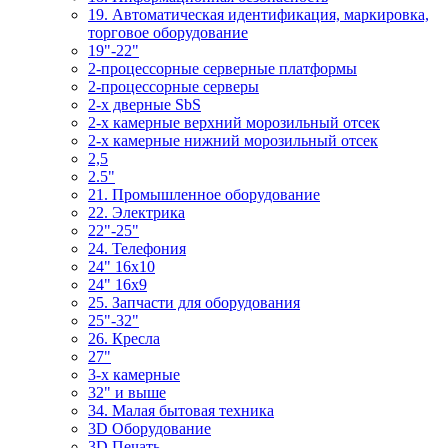
19. Автоматическая идентификация, маркировка,
торговое оборудование
19"-22"
2-процессорные серверные платформы
2-процессорные серверы
2-х дверные SbS
2-х камерные верхний морозильный отсек
2-х камерные нижний морозильный отсек
2,5
2.5"
21. Промышленное оборудование
22. Электрика
22"-25"
24. Телефония
24" 16x10
24" 16x9
25. Запчасти для оборудования
25"-32"
26. Кресла
27"
3-x камерные
32" и выше
34. Малая бытовая техника
3D Оборудование
3D Печать