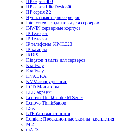
HP серия 480
HP серия EliteDesk 800
HP серия Z2
Hynix память для серверов
Intel сетевые адаптеры для серверов
INWIN серверные корпуса
IP Телефон
IP Телефон
IP телефоны SIP/H.323
IP-камеры
IRBIS
Kingston память для серверов
Kraftway
Kraftway
KVADRA
KVM-оборудование
LCD Мониторы
LED экраны
Lenovo ThinkCentre M Series
Lenovo ThinkStation
LSA
LTE базовые станции
Lumien: Проекционные экраны, крепления
M.2
mATX