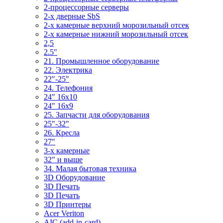
2-процессорные серверы
2-х дверные SbS
2-х камерные верхний морозильный отсек
2-х камерные нижний морозильный отсек
2,5
2.5"
21. Промышленное оборудование
22. Электрика
22"-25"
24. Телефония
24" 16x10
24" 16x9
25. Запчасти для оборудования
25"-32"
26. Кресла
27"
3-x камерные
32" и выше
34. Малая бытовая техника
3D Оборудование
3D Печать
3D Печать
3D Принтеры
Acer Veriton
AIC (add-in-card)