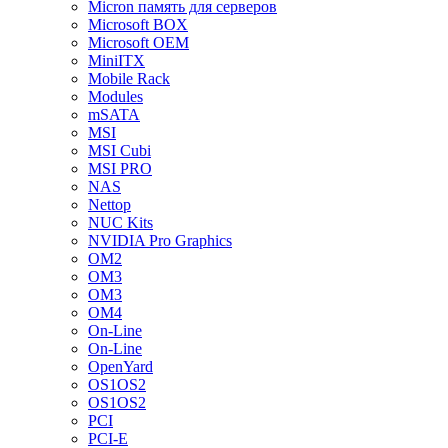
Micron память для серверов
Microsoft BOX
Microsoft OEM
MiniITX
Mobile Rack
Modules
mSATA
MSI
MSI Cubi
MSI PRO
NAS
Nettop
NUC Kits
NVIDIA Pro Graphics
OM2
OM3
OM3
OM4
On-Line
On-Line
OpenYard
OS1OS2
OS1OS2
PCI
PCI-E