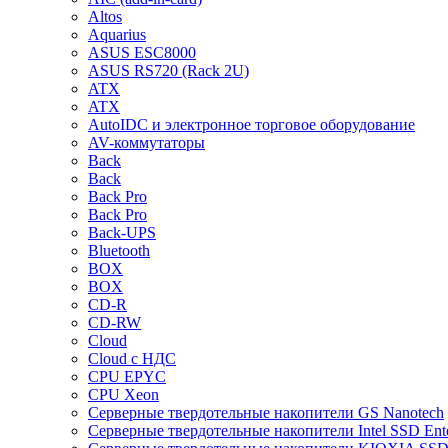
Altos
Aquarius
ASUS ESC8000
ASUS RS720 (Rack 2U)
ATX
ATX
AutoIDC и электронное торговое оборудование
AV-коммутаторы
Back
Back
Back Pro
Back Pro
Back-UPS
Bluetooth
BOX
BOX
CD-R
CD-RW
Cloud
Cloud с НДС
CPU EPYC
CPU Xeon
Cерверные твердотельные накопители GS Nanotech
Cерверные твердотельные накопители Intel SSD Ente