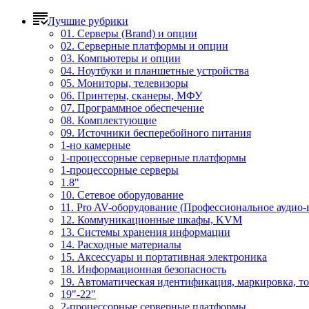
Лучшие рубрики
01. Серверы (Brand) и опции
02. Серверные платформы и опции
03. Компьютеры и опции
04. Ноутбуки и планшетные устройства
05. Мониторы, телевизоры
06. Принтеры, сканеры, МФУ
07. Программное обеспечение
08. Комплектующие
09. Источники бесперебойного питания
1-но камерные
1-процессорные серверные платформы
1-процессорные серверы
1.8"
10. Сетевое оборудование
11. Pro AV-оборудование (Профессиональное аудио-
12. Коммуникационные шкафы, KVM
13. Системы хранения информации
14. Расходные материалы
15. Аксессуары и портативная электроника
18. Информационная безопасность
19. Автоматическая идентификация, маркировка, т
19"-22"
2-процессорные серверные платформы