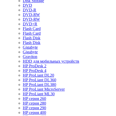
Disk Storage
DVD
DVD-R
DVD-RW
DVD-RW
DVD+R
Flash Card
Flash Card
Flash Disk
Flash Disk
Gigabyte
Gigabyte
Graviton
HDD для мобильных устройств
HP ProDesk 2
HP ProDesk 4
HP ProLiant DL20
HP ProLiant DL360
HP ProLiant DL380
HP ProLiant MicroServer
HP ProLiant ML30
HP серия 260
HP серия 280
HP серия 290
HP серия 400