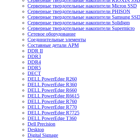
Cерверные твердотельные накопители KIOXIA SS
Cерверные твердотельные накопители Micron SSD
Cерверные твердотельные накопители PHISON
Cерверные твердотельные накопители Samsung SSD 
Cерверные твердотельные накопители Solidigm
Cерверные твердотельные накопители Supermicro
Cетевое оборудование
Cоединительные элементы
Cоставные детали АРМ
DDR II
DDR3
DDR4
DDR5
DECT
DELL PowerEdge R260
DELL PowerEdge R360
DELL PowerEdge R660
DELL PowerEdge R6615
DELL PowerEdge R760
DELL PowerEdge R770
DELL PowerEdge R7725
DELL PowerEdge T360
Dell Precision
Desktop
Digital Signage