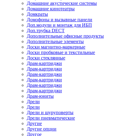
Домашние акустические системы
Домашние кинотеатры
Домкраты
Домофоны и вызывные панели
Доп.модули и монтаж для ИБП
Доп.трубка DECT
Дополнительные офисные продукты
Дополнительные элементы
Доски магнитно-маркерные
Доски пробковые и текстильные
Доски стеклянные
Драм-картриджи
Драм-картриджи
Драм-картриджи
Драм-картриджи
Драм-картриджи
Драм-картриджи
Драм-юниты
Дрели
Дрели
Дрели и шуруповерты
Дрели пневматические
Другие
Другие опции
Другое