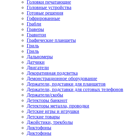
Головки печатающие
Головные устройства
Готовые решения
Гофрированные
Грабли
Граверы
Гравитон
Графические планшеты
Гриль
Гриль
Дальномеры
Датчики
Двигатели
Декоративная подсветка
Демонстрационное оборудование
Держатели, подставки для планшетов
Держатели, подставки для сотовых телефонов
Держатели/скобы
Детекторы банкнот
Детекторы металла, проводки
Детские игры и игрушки
Детские товары
Джойстики, трекболы
Диктофоны
Диктофоны