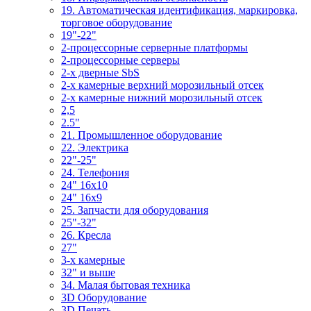
19. Автоматическая идентификация, маркировка,
торговое оборудование
19"-22"
2-процессорные серверные платформы
2-процессорные серверы
2-х дверные SbS
2-х камерные верхний морозильный отсек
2-х камерные нижний морозильный отсек
2,5
2.5"
21. Промышленное оборудование
22. Электрика
22"-25"
24. Телефония
24" 16x10
24" 16x9
25. Запчасти для оборудования
25"-32"
26. Кресла
27"
3-x камерные
32" и выше
34. Малая бытовая техника
3D Оборудование
3D Печать