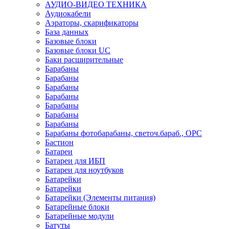
АУДИО-ВИДЕО ТЕХНИКА
Аудиокабели
Аэраторы, скарификаторы
База данных
Базовые блоки
Базовые блоки UC
Баки расширительные
Барабаны
Барабаны
Барабаны
Барабаны
Барабаны
Барабаны
Барабаны
Барабаны фотобарабаны, светоч.бараб., OPC
Бастион
Батареи
Батареи для ИБП
Батареи для ноутбуков
Батарейки
Батарейки
Батарейки (Элементы питания)
Батарейные блоки
Батарейные модули
Батуты