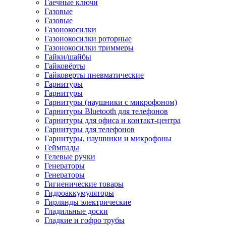
Гаечные ключи
Газовые
Газовые
Газонокосилки
Газонокосилки роторные
Газонокосилки триммеры
Гайки/шайбы
Гайковёрты
Гайковерты пневматические
Гарнитуры
Гарнитуры
Гарнитуры (наушники с микрофоном)
Гарнитуры Bluetooth для телефонов
Гарнитуры для офиса и контакт-центра
Гарнитуры для телефонов
Гарнитуры, наушники и микрофоны
Геймпады
Гелевые ручки
Генераторы
Генераторы
Гигиенические товары
Гидроаккумуляторы
Гирлянды электрические
Гладильные доски
Гладкие и гофро трубы