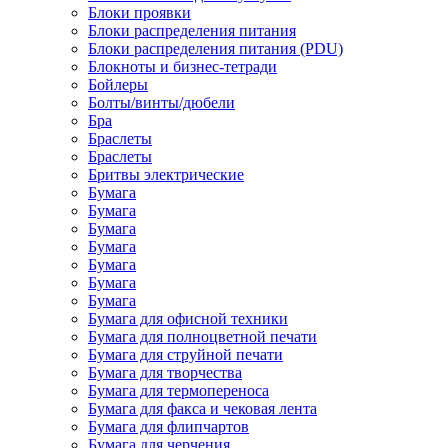
Блоки проявки
Блоки распределения питания
Блоки распределения питания (PDU)
Блокноты и бизнес-тетради
Бойлеры
Болты/винты/дюбели
Бра
Браслеты
Браслеты
Бритвы электрические
Бумага
Бумага
Бумага
Бумага
Бумага
Бумага
Бумага
Бумага для офисной техники
Бумага для полноцветной печати
Бумага для струйной печати
Бумага для творчества
Бумага для термопереноса
Бумага для факса и чековая лента
Бумага для флипчартов
Бумага для черчения