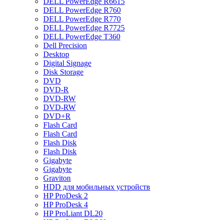
DELL PowerEdge R6615
DELL PowerEdge R760
DELL PowerEdge R770
DELL PowerEdge R7725
DELL PowerEdge T360
Dell Precision
Desktop
Digital Signage
Disk Storage
DVD
DVD-R
DVD-RW
DVD-RW
DVD+R
Flash Card
Flash Card
Flash Disk
Flash Disk
Gigabyte
Gigabyte
Graviton
HDD для мобильных устройств
HP ProDesk 2
HP ProDesk 4
HP ProLiant DL20