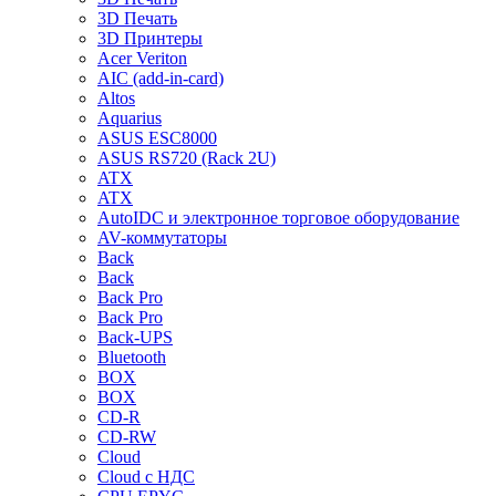
3D Печать
3D Принтеры
Acer Veriton
AIC (add-in-card)
Altos
Aquarius
ASUS ESC8000
ASUS RS720 (Rack 2U)
ATX
ATX
AutoIDC и электронное торговое оборудование
AV-коммутаторы
Back
Back
Back Pro
Back Pro
Back-UPS
Bluetooth
BOX
BOX
CD-R
CD-RW
Cloud
Cloud с НДС