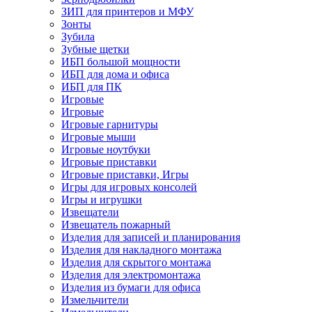
ЗИП для принтеров и МФУ
Зонты
Зубила
Зубные щетки
ИБП большой мощности
ИБП для дома и офиса
ИБП для ПК
Игровые
Игровые
Игровые гарнитуры
Игровые мыши
Игровые ноутбуки
Игровые приставки
Игровые приставки, Игры
Игры для игровых консолей
Игры и игрушки
Извещатели
Извещатель пожарный
Изделия для записей и планирования
Изделия для накладного монтажа
Изделия для скрытого монтажа
Изделия для электромонтажа
Изделия из бумаги для офиса
Измельчители