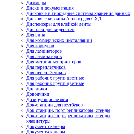
Диммеры
Диски и документация
Дисковые и гибридные системы хранения данных
Дисковые корзины (полки) для СХД
Диспенсеры для клейкой ленты
Дисплеи для видеостен
Для вина
Для коммерческих инсталляций
Для корпусов
Для ламинаторов
Для ламинаторов
Для матричных принтеров
Для переплетчиков
Для переплётчиков
Для рабочих групп цветные
Для рабочих групп цветные
Дневники
Доводчики
Дозирующие лезвия
Док-станции для ноутбуков
Док-станции, порт-репликаторы, стенды
Док-станции, порт-репликаторы, стенды,
клавиатуры
Документ-сканеры
Документ-сканеры