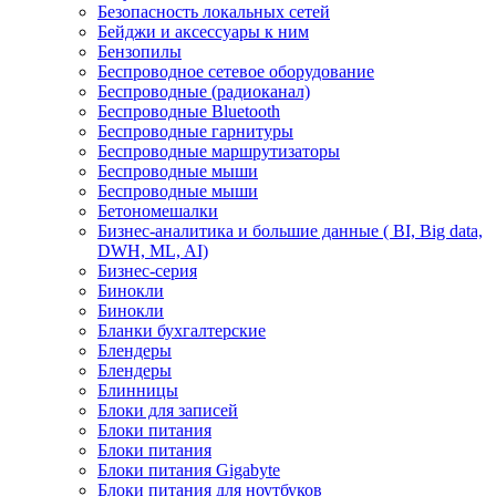
Безопасность локальных сетей
Бейджи и аксесcуары к ним
Бензопилы
Беспроводное сетевое оборудование
Беспроводные (радиоканал)
Беспроводные Bluetooth
Беспроводные гарнитуры
Беспроводные маршрутизаторы
Беспроводные мыши
Беспроводные мыши
Бетономешалки
Бизнес-аналитика и большие данные ( BI, Big data,
DWH, ML, AI)
Бизнес-серия
Бинокли
Бинокли
Бланки бухгалтерские
Блендеры
Блендеры
Блинницы
Блоки для записей
Блоки питания
Блоки питания
Блоки питания Gigabyte
Блоки питания для ноутбуков