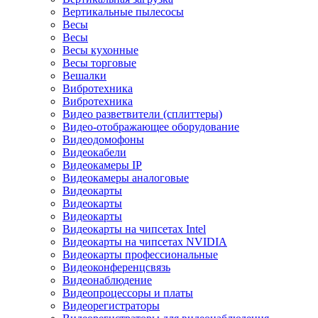
Вертикальные пылесосы
Весы
Весы
Весы кухонные
Весы торговые
Вешалки
Вибротехника
Вибротехника
Видео разветвители (сплиттеры)
Видео-отображающее оборудование
Видеодомофоны
Видеокабели
Видеокамеры IP
Видеокамеры аналоговые
Видеокарты
Видеокарты
Видеокарты
Видеокарты на чипсетах Intel
Видеокарты на чипсетах NVIDIA
Видеокарты профессиональные
Видеоконференцсвязь
Видеонаблюдение
Видеопроцессоры и платы
Видеорегистраторы