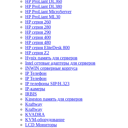
HP ProLiant DL360
HP ProLiant DL380
HP ProLiant MicroServer
HP ProLiant ML30
HP серия 260
HP серия 280
HP серия 290
HP серия 400
HP серия 480
HP серия EliteDesk 800
HP серия Z2
Hynix память для серверов
Intel сетевые адаптеры для серверов
INWIN серверные корпуса
IP Телефон
IP Телефон
IP телефоны SIP/H.323
IP-камеры
IRBIS
Kingston память для серверов
Kraftway
Kraftway
KVADRA
KVM-оборудование
LCD Мониторы