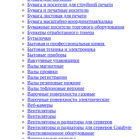
Бумага и носители для струйной печати
Бумага и печатные носители
Бумага листовая для печати
Бумага масштабно-координатная/калька
Бумажные носители торгового оборудования
Бункеры отработанного тонера
Бутылочки
Бытовая и профессиональная химия
Бытовая техника и электроника
Бытовые приборы
Вакуумные упаковщики
Валы магнитные
Валы проявки
Валы регистрации
Валы резиновые нижние
Валы тефлоновые верхние
Варочные поверхности газовые
Варочные поверхности электрические
Веб-камеры
Вентиляторы
Вентиляторы
Вентиляторы и радиаторы для серверов
Вентиляторы и радиаторы для серверов Gigabyte
Вентиляционное оборудование
Вертикальная загрузка