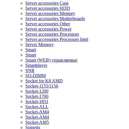
Server accessories Case
Server accessories HDD
Server accessories Memory
Server accessories Motherboards
Server accessories Other
Server accessories Power
Server accessories Processors
Server accessories Processors Intel
Server Memory
Smart
Smart
Smart (WEB) управляемые
Smartplayer
SNR
SO-DIMM
Socket for K8 AMD
Socket-1155/1156
Socket-1200
Socket-1700
Socket-1851
Socket-ALL
Socket-AM4
Socket-AM4
Socket-AM5
Spinetix