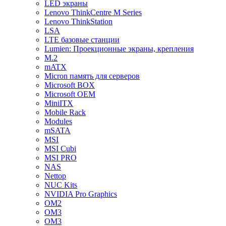
LED экраны
Lenovo ThinkCentre M Series
Lenovo ThinkStation
LSA
LTE базовые станции
Lumien: Проекционные экраны, крепления
M.2
mATX
Micron память для серверов
Microsoft BOX
Microsoft OEM
MiniITX
Mobile Rack
Modules
mSATA
MSI
MSI Cubi
MSI PRO
NAS
Nettop
NUC Kits
NVIDIA Pro Graphics
OM2
OM3
OM3