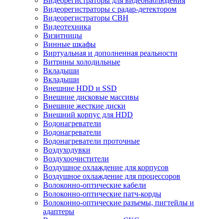
Видеорегистраторы для видеонаблюдения
Видеорегистраторы с радар-детектором
Видеорегистраторы СВН
Видеотехника
Визитницы
Винные шкафы
Виртуальная и дополненная реальности
Витрины холодильные
Вкладыши
Вкладыши
Внешние HDD и SSD
Внешние дисковые массивы
Внешние жесткие диски
Внешний корпус для HDD
Водонагреватели
Водонагреватели
Водонагреватели проточные
Воздуходувки
Воздухоочистители
Воздушное охлаждение для корпусов
Воздушное охлаждение для процессоров
Волоконно-оптические кабели
Волоконно-оптические патч-корды
Волоконно-оптические разъемы, пигтейлы и
адаптеры