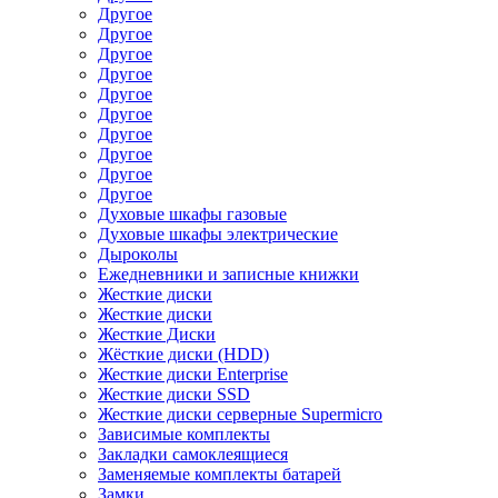
Другое
Другое
Другое
Другое
Другое
Другое
Другое
Другое
Другое
Другое
Духовые шкафы газовые
Духовые шкафы электрические
Дыроколы
Ежедневники и записные книжки
Жесткие диски
Жесткие диски
Жесткие Диски
Жёсткие диски (HDD)
Жесткие диски Enterprise
Жесткие диски SSD
Жесткие диски серверные Supermicro
Зависимые комплекты
Закладки самоклеящиеся
Заменяемые комплекты батарей
Замки