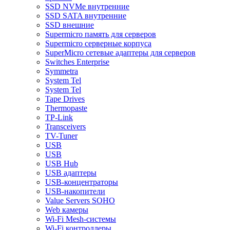
SSD NVMe внутренние
SSD SATA внутренние
SSD внешние
Supermicro память для серверов
Supermicro серверные корпуса
SuperMicro сетевые адаптеры для серверов
Switches Enterprise
Symmetra
System Tel
System Tel
Tape Drives
Thermopaste
TP-Link
Transceivers
TV-Tuner
USB
USB
USB Hub
USB адаптеры
USB-концентраторы
USB-накопители
Value Servers SOHO
Web камеры
Wi-Fi Mesh-системы
Wi-Fi контроллеры