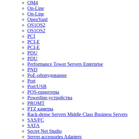
OM4
On-Line
On-Line
OpenYard
OS1OS2
OS1OS2
PCI
PCI-E
PCI-E
PDU
PDU
Performance Tower Servers Enterprise
PND
PoE-оборудование
Port
Port/USB
POS-принтеры
Powerline-устройства
PROMT
PTZ камеры
Rack-dense Servers Middle Class Business Servers
SAS/FC
SATA
Secret Net Studio
Server accessories Adapters