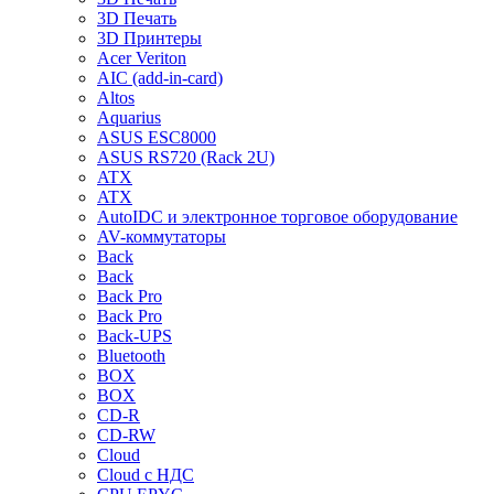
3D Печать
3D Принтеры
Acer Veriton
AIC (add-in-card)
Altos
Aquarius
ASUS ESC8000
ASUS RS720 (Rack 2U)
ATX
ATX
AutoIDC и электронное торговое оборудование
AV-коммутаторы
Back
Back
Back Pro
Back Pro
Back-UPS
Bluetooth
BOX
BOX
CD-R
CD-RW
Cloud
Cloud с НДС