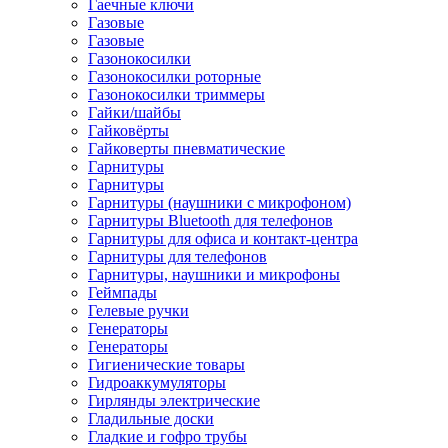
Гаечные ключи
Газовые
Газовые
Газонокосилки
Газонокосилки роторные
Газонокосилки триммеры
Гайки/шайбы
Гайковёрты
Гайковерты пневматические
Гарнитуры
Гарнитуры
Гарнитуры (наушники с микрофоном)
Гарнитуры Bluetooth для телефонов
Гарнитуры для офиса и контакт-центра
Гарнитуры для телефонов
Гарнитуры, наушники и микрофоны
Геймпады
Гелевые ручки
Генераторы
Генераторы
Гигиенические товары
Гидроаккумуляторы
Гирлянды электрические
Гладильные доски
Гладкие и гофро трубы