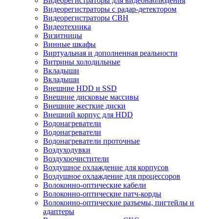
Видеорегистраторы для видеонаблюдения
Видеорегистраторы с радар-детектором
Видеорегистраторы СВН
Видеотехника
Визитницы
Винные шкафы
Виртуальная и дополненная реальности
Витрины холодильные
Вкладыши
Вкладыши
Внешние HDD и SSD
Внешние дисковые массивы
Внешние жесткие диски
Внешний корпус для HDD
Водонагреватели
Водонагреватели
Водонагреватели проточные
Воздуходувки
Воздухоочистители
Воздушное охлаждение для корпусов
Воздушное охлаждение для процессоров
Волоконно-оптические кабели
Волоконно-оптические патч-корды
Волоконно-оптические разъемы, пигтейлы и
адаптеры