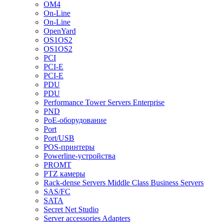
OM4
On-Line
On-Line
OpenYard
OS1OS2
OS1OS2
PCI
PCI-E
PCI-E
PDU
PDU
Performance Tower Servers Enterprise
PND
PoE-оборудование
Port
Port/USB
POS-принтеры
Powerline-устройства
PROMT
PTZ камеры
Rack-dense Servers Middle Class Business Servers
SAS/FC
SATA
Secret Net Studio
Server accessories Adapters