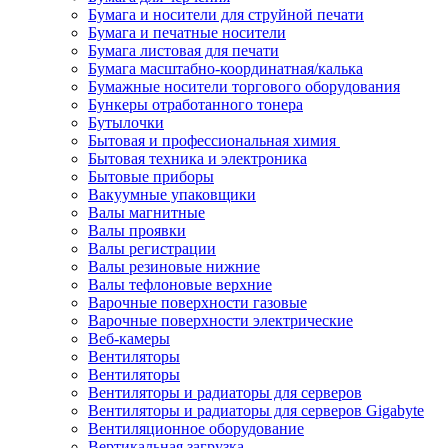
Бумага и носители для струйной печати
Бумага и печатные носители
Бумага листовая для печати
Бумага масштабно-координатная/калька
Бумажные носители торгового оборудования
Бункеры отработанного тонера
Бутылочки
Бытовая и профессиональная химия
Бытовая техника и электроника
Бытовые приборы
Вакуумные упаковщики
Валы магнитные
Валы проявки
Валы регистрации
Валы резиновые нижние
Валы тефлоновые верхние
Варочные поверхности газовые
Варочные поверхности электрические
Веб-камеры
Вентиляторы
Вентиляторы
Вентиляторы и радиаторы для серверов
Вентиляторы и радиаторы для серверов Gigabyte
Вентиляционное оборудование
Вертикальная загрузка