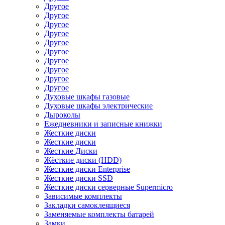
Другое
Другое
Другое
Другое
Другое
Другое
Другое
Другое
Другое
Другое
Духовые шкафы газовые
Духовые шкафы электрические
Дыроколы
Ежедневники и записные книжки
Жесткие диски
Жесткие диски
Жесткие Диски
Жёсткие диски (HDD)
Жесткие диски Enterprise
Жесткие диски SSD
Жесткие диски серверные Supermicro
Зависимые комплекты
Закладки самоклеящиеся
Заменяемые комплекты батарей
Замки