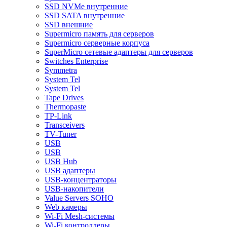
SSD NVMe внутренние
SSD SATA внутренние
SSD внешние
Supermicro память для серверов
Supermicro серверные корпуса
SuperMicro сетевые адаптеры для серверов
Switches Enterprise
Symmetra
System Tel
System Tel
Tape Drives
Thermopaste
TP-Link
Transceivers
TV-Tuner
USB
USB
USB Hub
USB адаптеры
USB-концентраторы
USB-накопители
Value Servers SOHO
Web камеры
Wi-Fi Mesh-системы
Wi-Fi контроллеры