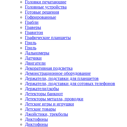
Головки печатающие
Головные устройства
Готовые решения
Гофрированные
Грабли
Граверы
Гравитон
Графические планшеты
Гриль
Гриль
Дальномеры
Датчики
Двигатели
Декоративная подсветка
Демонстрационное оборудование
Держатели, подставки для планшетов
Держатели, подставки для сотовых телефонов
Держатели/скобы
Детекторы банкнот
Детекторы металла, проводки
Детские игры и игрушки
Детские товары
Джойстики, трекболы
Диктофоны
Диктофоны