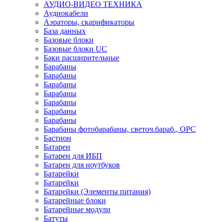
АУДИО-ВИДЕО ТЕХНИКА
Аудиокабели
Аэраторы, скарификаторы
База данных
Базовые блоки
Базовые блоки UC
Баки расширительные
Барабаны
Барабаны
Барабаны
Барабаны
Барабаны
Барабаны
Барабаны
Барабаны фотобарабаны, светоч.бараб., OPC
Бастион
Батареи
Батареи для ИБП
Батареи для ноутбуков
Батарейки
Батарейки
Батарейки (Элементы питания)
Батарейные блоки
Батарейные модули
Батуты