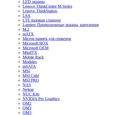
LED экраны
Lenovo ThinkCentre M Series
Lenovo ThinkStation
LSA
LTE базовые станции
Lumien: Проекционные экраны, крепления
M.2
mATX
Micron память для серверов
Microsoft BOX
Microsoft OEM
MiniITX
Mobile Rack
Modules
mSATA
MSI
MSI Cubi
MSI PRO
NAS
Nettop
NUC Kits
NVIDIA Pro Graphics
OM2
OM3
OM3