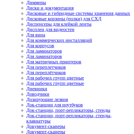
Диммеры
Диски и документация
Дисковые и гибридные системы хранения данных
Дисковые корзины (полки) для СХД
Диспенсеры для клейкой ленты
Дисплеи для видеостен
Для вина
Для коммерческих инсталляций
Для корпусов
Для ламинаторов
Для ламинаторов
Для матричных принтеров
Для переплетчиков
Для переплётчиков
Для рабочих групп цветные
Для рабочих групп цветные
Дневники
Доводчики
Дозирующие лезвия
Док-станции для ноутбуков
Док-станции, порт-репликаторы, стенды
Док-станции, порт-репликаторы, стенды,
клавиатуры
Документ-сканеры
Документ-сканеры