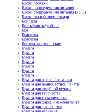
Блоки проявки
Блоки распределения питания
Блоки распределения питания (PDU)
Блокноты и бизнес-тетради
Бойлеры
Болты/винты/дюбели
Бра
Браслеты
Браслеты
Бритвы электрические
Бумага
Бумага
Бумага
Бумага
Бумага
Бумага
Бумага
Бумага для офисной техники
Бумага для полноцветной печати
Бумага для струйной печати
Бумага для творчества
Бумага для термопереноса
Бумага для факса и чековая лента
Бумага для флипчартов
Бумага для черчения