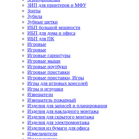
ЗИП для принтеров и МФУ
Зонты
Зубила
Зубные щетки
ИБП большой мощности
ИБП для дома и офиса
ИБП для ПК
Игровые
Игровые
Игровые гарнитуры
Игровые мыши
Игровые ноутбуки
Игровые приставки
Игровые приставки, Игры
Игры для игровых консолей
Игры и игрушки
Извещатели
Извещатель пожарный
Изделия для записей и планирования
Изделия для накладного монтажа
Изделия для скрытого монтажа
Изделия для электромонтажа
Изделия из бумаги для офиса
Измельчители