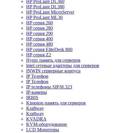
HP ProLiant DL360
HP ProLiant DL380
HP ProLiant MicroServer
HP ProLiant ML30
HP серия 260
HP серия 280
HP серия 290
HP серия 400
HP серия 480
HP серия EliteDesk 800
HP серия Z2
Hynix память для серверов
Intel сетевые адаптеры для серверов
INWIN серверные корпуса
IP Телефон
IP Телефон
IP телефоны SIP/H.323
IP-камеры
IRBIS
Kingston память для серверов
Kraftway
Kraftway
KVADRA
KVM-оборудование
LCD Мониторы