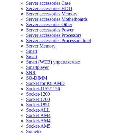
Server accessories Case
Server accessories HDD
Server accessories Memory
Server accessories Motherboards
Server accessories Other
Server accessories Power
Server accessories Processors
Server accessories Processors Intel
Server Memory
Smart
Smart
Smart (WEB) управляемые
Smartplayer
SNR
SO-DIMM
Socket for K8 AMD
Socket-1155/1156
Socket-1200
Socket-1700
Socket-1851
Socket-ALL
Socket-AM4
Socket-AM4
Socket-AM5
Spinetix