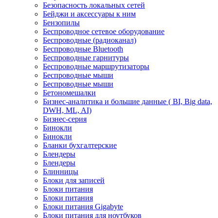
Безопасность локальных сетей
Бейджи и аксесcуары к ним
Бензопилы
Беспроводное сетевое оборудование
Беспроводные (радиоканал)
Беспроводные Bluetooth
Беспроводные гарнитуры
Беспроводные маршрутизаторы
Беспроводные мыши
Беспроводные мыши
Бетономешалки
Бизнес-аналитика и большие данные ( BI, Big data,
DWH, ML, AI)
Бизнес-серия
Бинокли
Бинокли
Бланки бухгалтерские
Блендеры
Блендеры
Блинницы
Блоки для записей
Блоки питания
Блоки питания
Блоки питания Gigabyte
Блоки питания для ноутбуков