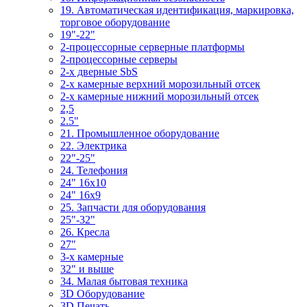
19. Автоматическая идентификация, маркировка,
торговое оборудование
19"-22"
2-процессорные серверные платформы
2-процессорные серверы
2-х дверные SbS
2-х камерные верхний морозильный отсек
2-х камерные нижний морозильный отсек
2,5
2.5"
21. Промышленное оборудование
22. Электрика
22"-25"
24. Телефония
24" 16x10
24" 16x9
25. Запчасти для оборудования
25"-32"
26. Кресла
27"
3-x камерные
32" и выше
34. Малая бытовая техника
3D Оборудование
3D Печать