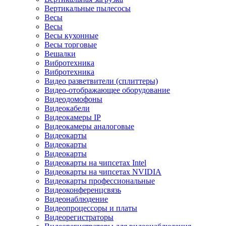
Вертикальные пылесосы
Весы
Весы
Весы кухонные
Весы торговые
Вешалки
Вибротехника
Вибротехника
Видео разветвители (сплиттеры)
Видео-отображающее оборудование
Видеодомофоны
Видеокабели
Видеокамеры IP
Видеокамеры аналоговые
Видеокарты
Видеокарты
Видеокарты
Видеокарты на чипсетах Intel
Видеокарты на чипсетах NVIDIA
Видеокарты профессиональные
Видеоконференцсвязь
Видеонаблюдение
Видеопроцессоры и платы
Видеорегистраторы