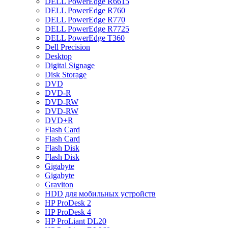
DELL PowerEdge R6615
DELL PowerEdge R760
DELL PowerEdge R770
DELL PowerEdge R7725
DELL PowerEdge T360
Dell Precision
Desktop
Digital Signage
Disk Storage
DVD
DVD-R
DVD-RW
DVD-RW
DVD+R
Flash Card
Flash Card
Flash Disk
Flash Disk
Gigabyte
Gigabyte
Graviton
HDD для мобильных устройств
HP ProDesk 2
HP ProDesk 4
HP ProLiant DL20