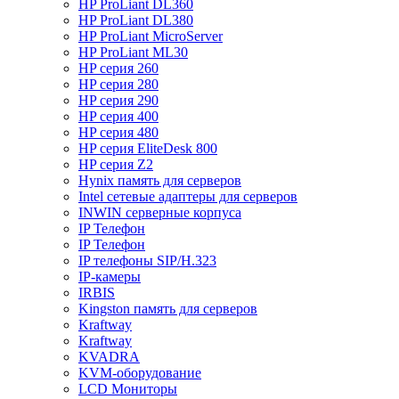
HP ProLiant DL360
HP ProLiant DL380
HP ProLiant MicroServer
HP ProLiant ML30
HP серия 260
HP серия 280
HP серия 290
HP серия 400
HP серия 480
HP серия EliteDesk 800
HP серия Z2
Hynix память для серверов
Intel сетевые адаптеры для серверов
INWIN серверные корпуса
IP Телефон
IP Телефон
IP телефоны SIP/H.323
IP-камеры
IRBIS
Kingston память для серверов
Kraftway
Kraftway
KVADRA
KVM-оборудование
LCD Мониторы