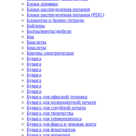
Блоки проявки
Блоки распределения питания
Блоки распределения питания (PDU)
Блокноты и бизнес-тетради
Бойлеры
Болты/винты/дюбели
Бра
Браслеты
Браслеты
Бритвы электрические
Бумага
Бумага
Бумага
Бумага
Бумага
Бумага
Бумага
Бумага для офисной техники
Бумага для полноцветной печати
Бумага для струйной печати
Бумага для творчества
Бумага для термопереноса
Бумага для факса и чековая лента
Бумага для флипчартов
Бумага для черчения