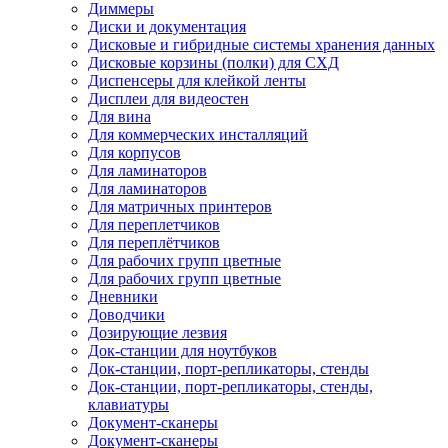
Диммеры
Диски и документация
Дисковые и гибридные системы хранения данных
Дисковые корзины (полки) для СХД
Диспенсеры для клейкой ленты
Дисплеи для видеостен
Для вина
Для коммерческих инсталляций
Для корпусов
Для ламинаторов
Для ламинаторов
Для матричных принтеров
Для переплетчиков
Для переплётчиков
Для рабочих групп цветные
Для рабочих групп цветные
Дневники
Доводчики
Дозирующие лезвия
Док-станции для ноутбуков
Док-станции, порт-репликаторы, стенды
Док-станции, порт-репликаторы, стенды,
клавиатуры
Документ-сканеры
Документ-сканеры