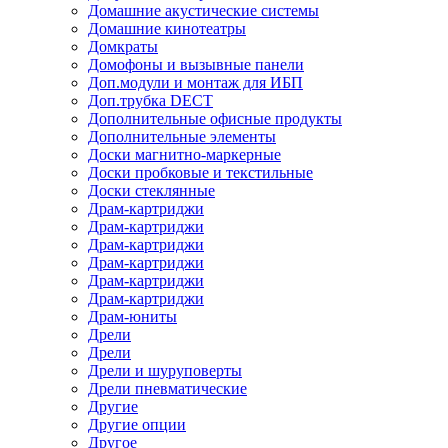
Домашние акустические системы
Домашние кинотеатры
Домкраты
Домофоны и вызывные панели
Доп.модули и монтаж для ИБП
Доп.трубка DECT
Дополнительные офисные продукты
Дополнительные элементы
Доски магнитно-маркерные
Доски пробковые и текстильные
Доски стеклянные
Драм-картриджи
Драм-картриджи
Драм-картриджи
Драм-картриджи
Драм-картриджи
Драм-картриджи
Драм-юниты
Дрели
Дрели
Дрели и шуруповерты
Дрели пневматические
Другие
Другие опции
Другое