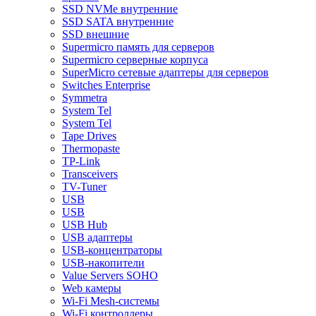
SSD NVMe внутренние
SSD SATA внутренние
SSD внешние
Supermicro память для серверов
Supermicro серверные корпуса
SuperMicro сетевые адаптеры для серверов
Switches Enterprise
Symmetra
System Tel
System Tel
Tape Drives
Thermopaste
TP-Link
Transceivers
TV-Tuner
USB
USB
USB Hub
USB адаптеры
USB-концентраторы
USB-накопители
Value Servers SOHO
Web камеры
Wi-Fi Mesh-системы
Wi-Fi контроллеры