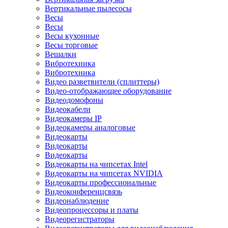
Вертикальные пылесосы
Весы
Весы
Весы кухонные
Весы торговые
Вешалки
Вибротехника
Вибротехника
Видео разветвители (сплиттеры)
Видео-отображающее оборудование
Видеодомофоны
Видеокабели
Видеокамеры IP
Видеокамеры аналоговые
Видеокарты
Видеокарты
Видеокарты
Видеокарты на чипсетах Intel
Видеокарты на чипсетах NVIDIA
Видеокарты профессиональные
Видеоконференцсвязь
Видеонаблюдение
Видеопроцессоры и платы
Видеорегистраторы