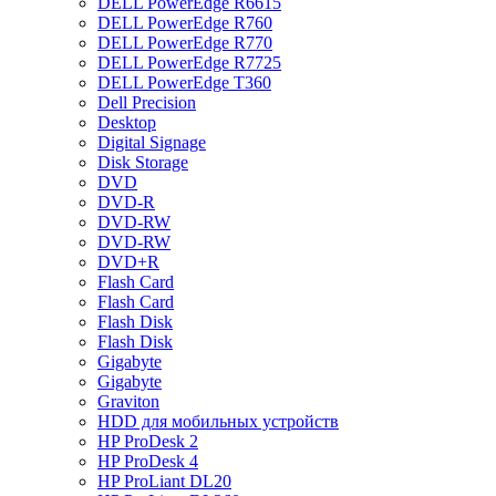
DELL PowerEdge R6615
DELL PowerEdge R760
DELL PowerEdge R770
DELL PowerEdge R7725
DELL PowerEdge T360
Dell Precision
Desktop
Digital Signage
Disk Storage
DVD
DVD-R
DVD-RW
DVD-RW
DVD+R
Flash Card
Flash Card
Flash Disk
Flash Disk
Gigabyte
Gigabyte
Graviton
HDD для мобильных устройств
HP ProDesk 2
HP ProDesk 4
HP ProLiant DL20