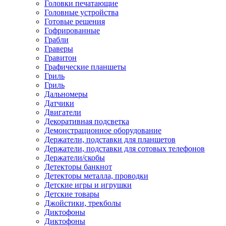
Головки печатающие
Головные устройства
Готовые решения
Гофрированные
Грабли
Граверы
Гравитон
Графические планшеты
Гриль
Гриль
Дальномеры
Датчики
Двигатели
Декоративная подсветка
Демонстрационное оборудование
Держатели, подставки для планшетов
Держатели, подставки для сотовых телефонов
Держатели/скобы
Детекторы банкнот
Детекторы металла, проводки
Детские игры и игрушки
Детские товары
Джойстики, трекболы
Диктофоны
Диктофоны