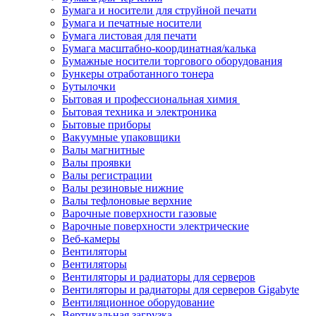
Бумага и носители для струйной печати
Бумага и печатные носители
Бумага листовая для печати
Бумага масштабно-координатная/калька
Бумажные носители торгового оборудования
Бункеры отработанного тонера
Бутылочки
Бытовая и профессиональная химия
Бытовая техника и электроника
Бытовые приборы
Вакуумные упаковщики
Валы магнитные
Валы проявки
Валы регистрации
Валы резиновые нижние
Валы тефлоновые верхние
Варочные поверхности газовые
Варочные поверхности электрические
Веб-камеры
Вентиляторы
Вентиляторы
Вентиляторы и радиаторы для серверов
Вентиляторы и радиаторы для серверов Gigabyte
Вентиляционное оборудование
Вертикальная загрузка