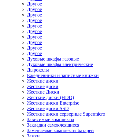
Другое
Другое
Другое
Другое
Другое
Другое
Другое
Другое
Другое
Другое
Духовые шкафы газовые
Духовые шкафы электрические
Дыроколы
Ежедневники и записные книжки
Жесткие диски
Жесткие диски
Жесткие Диски
Жёсткие диски (HDD)
Жесткие диски Enterprise
Жесткие диски SSD
Жесткие диски серверные Supermicro
Зависимые комплекты
Закладки самоклеящиеся
Заменяемые комплекты батарей
Замки