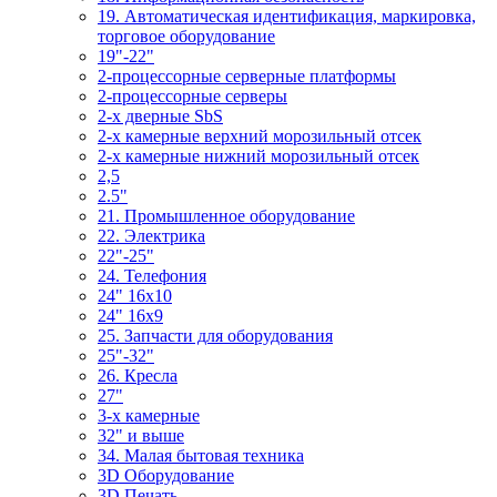
19. Автоматическая идентификация, маркировка,
торговое оборудование
19"-22"
2-процессорные серверные платформы
2-процессорные серверы
2-х дверные SbS
2-х камерные верхний морозильный отсек
2-х камерные нижний морозильный отсек
2,5
2.5"
21. Промышленное оборудование
22. Электрика
22"-25"
24. Телефония
24" 16x10
24" 16x9
25. Запчасти для оборудования
25"-32"
26. Кресла
27"
3-x камерные
32" и выше
34. Малая бытовая техника
3D Оборудование
3D Печать