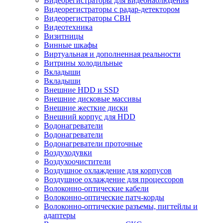
Видеорегистраторы для видеонаблюдения
Видеорегистраторы с радар-детектором
Видеорегистраторы СВН
Видеотехника
Визитницы
Винные шкафы
Виртуальная и дополненная реальности
Витрины холодильные
Вкладыши
Вкладыши
Внешние HDD и SSD
Внешние дисковые массивы
Внешние жесткие диски
Внешний корпус для HDD
Водонагреватели
Водонагреватели
Водонагреватели проточные
Воздуходувки
Воздухоочистители
Воздушное охлаждение для корпусов
Воздушное охлаждение для процессоров
Волоконно-оптические кабели
Волоконно-оптические патч-корды
Волоконно-оптические разъемы, пигтейлы и
адаптеры