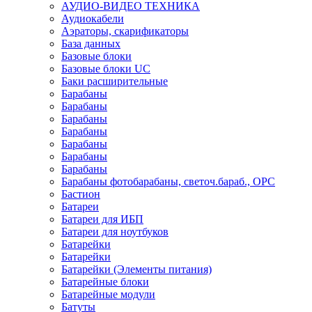
АУДИО-ВИДЕО ТЕХНИКА
Аудиокабели
Аэраторы, скарификаторы
База данных
Базовые блоки
Базовые блоки UC
Баки расширительные
Барабаны
Барабаны
Барабаны
Барабаны
Барабаны
Барабаны
Барабаны
Барабаны фотобарабаны, светоч.бараб., OPC
Бастион
Батареи
Батареи для ИБП
Батареи для ноутбуков
Батарейки
Батарейки
Батарейки (Элементы питания)
Батарейные блоки
Батарейные модули
Батуты