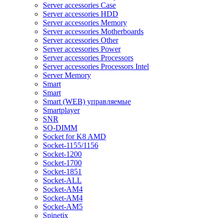
Server accessories Case
Server accessories HDD
Server accessories Memory
Server accessories Motherboards
Server accessories Other
Server accessories Power
Server accessories Processors
Server accessories Processors Intel
Server Memory
Smart
Smart
Smart (WEB) управляемые
Smartplayer
SNR
SO-DIMM
Socket for K8 AMD
Socket-1155/1156
Socket-1200
Socket-1700
Socket-1851
Socket-ALL
Socket-AM4
Socket-AM4
Socket-AM5
Spinetix