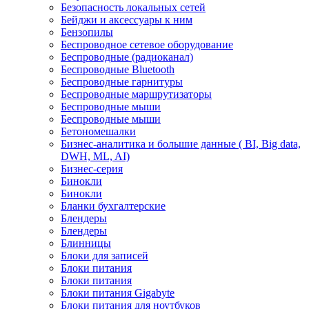
Безопасность локальных сетей
Бейджи и аксесcуары к ним
Бензопилы
Беспроводное сетевое оборудование
Беспроводные (радиоканал)
Беспроводные Bluetooth
Беспроводные гарнитуры
Беспроводные маршрутизаторы
Беспроводные мыши
Беспроводные мыши
Бетономешалки
Бизнес-аналитика и большие данные ( BI, Big data,
DWH, ML, AI)
Бизнес-серия
Бинокли
Бинокли
Бланки бухгалтерские
Блендеры
Блендеры
Блинницы
Блоки для записей
Блоки питания
Блоки питания
Блоки питания Gigabyte
Блоки питания для ноутбуков