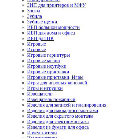
ЗИП для принтеров и МФУ
Зонты
Зубила
Зубные щетки
ИБП большой мощности
ИБП для дома и офиса
ИБП для ПК
Игровые
Игровые
Игровые гарнитуры
Игровые мыши
Игровые ноутбуки
Игровые приставки
Игровые приставки, Игры
Игры для игровых консолей
Игры и игрушки
Извещатели
Извещатель пожарный
Изделия для записей и планирования
Изделия для накладного монтажа
Изделия для скрытого монтажа
Изделия для электромонтажа
Изделия из бумаги для офиса
Измельчители