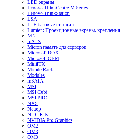
LED экраны
Lenovo ThinkCentre M Series
Lenovo ThinkStation
LSA
LTE базовые станции
Lumien: Проекционные экраны, крепления
M.2
mATX
Micron память для серверов
Microsoft BOX
Microsoft OEM
MiniITX
Mobile Rack
Modules
mSATA
MSI
MSI Cubi
MSI PRO
NAS
Nettop
NUC Kits
NVIDIA Pro Graphics
OM2
OM3
OM3