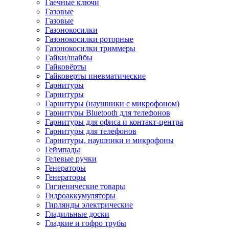
Гаечные ключи
Газовые
Газовые
Газонокосилки
Газонокосилки роторные
Газонокосилки триммеры
Гайки/шайбы
Гайковёрты
Гайковерты пневматические
Гарнитуры
Гарнитуры
Гарнитуры (наушники с микрофоном)
Гарнитуры Bluetooth для телефонов
Гарнитуры для офиса и контакт-центра
Гарнитуры для телефонов
Гарнитуры, наушники и микрофоны
Геймпады
Гелевые ручки
Генераторы
Генераторы
Гигиенические товары
Гидроаккумуляторы
Гирлянды электрические
Гладильные доски
Гладкие и гофро трубы