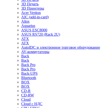
3D Печать
3D Принтеры
Acer Veriton
AIC (add-in-card)
Altos
Aquarius
ASUS ESC8000
ASUS RS720 (Rack 2U)
ATX
ATX
AutoIDC и электронное торговое оборудование
AV-коммутаторы
Back
Back
Back Pro
Back Pro
Back-UPS
Bluetooth
BOX
BOX
CD-R
CD-RW
Cloud
Cloud с НДС