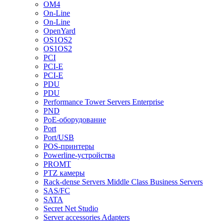
OM4
On-Line
On-Line
OpenYard
OS1OS2
OS1OS2
PCI
PCI-E
PCI-E
PDU
PDU
Performance Tower Servers Enterprise
PND
PoE-оборудование
Port
Port/USB
POS-принтеры
Powerline-устройства
PROMT
PTZ камеры
Rack-dense Servers Middle Class Business Servers
SAS/FC
SATA
Secret Net Studio
Server accessories Adapters