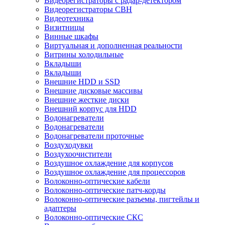
Видеорегистраторы с радар-детектором
Видеорегистраторы СВН
Видеотехника
Визитницы
Винные шкафы
Виртуальная и дополненная реальности
Витрины холодильные
Вкладыши
Вкладыши
Внешние HDD и SSD
Внешние дисковые массивы
Внешние жесткие диски
Внешний корпус для HDD
Водонагреватели
Водонагреватели
Водонагреватели проточные
Воздуходувки
Воздухоочистители
Воздушное охлаждение для корпусов
Воздушное охлаждение для процессоров
Волоконно-оптические кабели
Волоконно-оптические патч-корды
Волоконно-оптические разъемы, пигтейлы и
адаптеры
Волоконно-оптические СКС