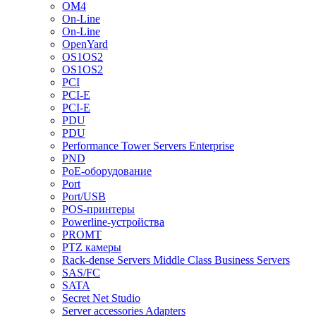
OM4
On-Line
On-Line
OpenYard
OS1OS2
OS1OS2
PCI
PCI-E
PCI-E
PDU
PDU
Performance Tower Servers Enterprise
PND
PoE-оборудование
Port
Port/USB
POS-принтеры
Powerline-устройства
PROMT
PTZ камеры
Rack-dense Servers Middle Class Business Servers
SAS/FC
SATA
Secret Net Studio
Server accessories Adapters