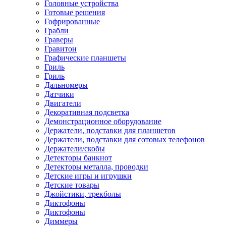
Головные устройства
Готовые решения
Гофрированные
Грабли
Граверы
Гравитон
Графические планшеты
Гриль
Гриль
Дальномеры
Датчики
Двигатели
Декоративная подсветка
Демонстрационное оборудование
Держатели, подставки для планшетов
Держатели, подставки для сотовых телефонов
Держатели/скобы
Детекторы банкнот
Детекторы металла, проводки
Детские игры и игрушки
Детские товары
Джойстики, трекболы
Диктофоны
Диктофоны
Диммеры