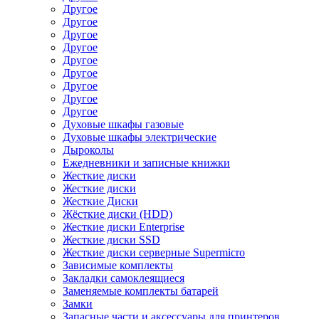
Другое
Другое
Другое
Другое
Другое
Другое
Другое
Другое
Другое
Духовые шкафы газовые
Духовые шкафы электрические
Дыроколы
Ежедневники и записные книжки
Жесткие диски
Жесткие диски
Жесткие Диски
Жёсткие диски (HDD)
Жесткие диски Enterprise
Жесткие диски SSD
Жесткие диски серверные Supermicro
Зависимые комплекты
Закладки самоклеящиеся
Заменяемые комплекты батарей
Замки
Запасные части и аксессуары для принтеров