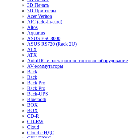
3D Печать
3D Принтеры
Acer Veriton
AIC (add-in-card)
Altos
Aquarius
ASUS ESC8000
ASUS RS720 (Rack 2U)
ATX
ATX
AutoIDC и электронное торговое оборудование
AV-коммутаторы
Back
Back
Back Pro
Back Pro
Back-UPS
Bluetooth
BOX
BOX
CD-R
CD-RW
Cloud
Cloud с НДС