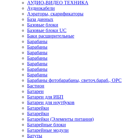
АУДИО-ВИДЕО ТЕХНИКА
Аудиокабели
Аэраторы, скарификаторы
База данных
Базовые блоки
Базовые блоки UC
Баки расширительные
Барабаны
Барабаны
Барабаны
Барабаны
Барабаны
Барабаны
Барабаны
Барабаны фотобарабаны, светоч.бараб., OPC
Бастион
Батареи
Батареи для ИБП
Батареи для ноутбуков
Батарейки
Батарейки
Батарейки (Элементы питания)
Батарейные блоки
Батарейные модули
Батуты