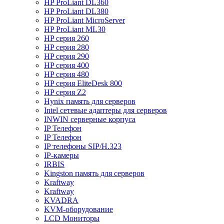
HP ProLiant DL360
HP ProLiant DL380
HP ProLiant MicroServer
HP ProLiant ML30
HP серия 260
HP серия 280
HP серия 290
HP серия 400
HP серия 480
HP серия EliteDesk 800
HP серия Z2
Hynix память для серверов
Intel сетевые адаптеры для серверов
INWIN серверные корпуса
IP Телефон
IP Телефон
IP телефоны SIP/H.323
IP-камеры
IRBIS
Kingston память для серверов
Kraftway
Kraftway
KVADRA
KVM-оборудование
LCD Мониторы