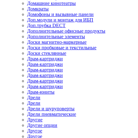
Домашние кинотеатры
Домкраты
Домофоны и вызывные панели
Доп.модули и монтаж для ИБП
Доп.трубка DECT
Дополнительные офисные продукты
Дополнительные элементы
Доски магнитно-маркерные
Доски пробковые и текстильные
Доски стеклянные
Драм-картриджи
Драм-картриджи
Драм-картриджи
Драм-картриджи
Драм-картриджи
Драм-картриджи
Драм-юниты
Дрели
Дрели
Дрели и шуруповерты
Дрели пневматические
Другие
Другие опции
Другое
Другое