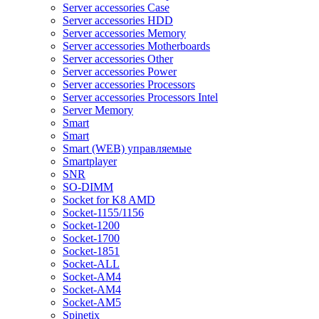
Server accessories Case
Server accessories HDD
Server accessories Memory
Server accessories Motherboards
Server accessories Other
Server accessories Power
Server accessories Processors
Server accessories Processors Intel
Server Memory
Smart
Smart
Smart (WEB) управляемые
Smartplayer
SNR
SO-DIMM
Socket for K8 AMD
Socket-1155/1156
Socket-1200
Socket-1700
Socket-1851
Socket-ALL
Socket-AM4
Socket-AM4
Socket-AM5
Spinetix