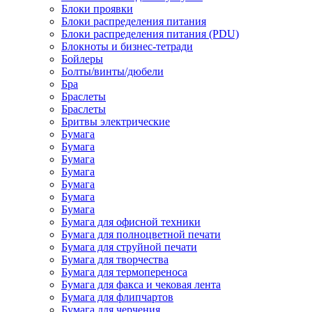
Блоки проявки
Блоки распределения питания
Блоки распределения питания (PDU)
Блокноты и бизнес-тетради
Бойлеры
Болты/винты/дюбели
Бра
Браслеты
Браслеты
Бритвы электрические
Бумага
Бумага
Бумага
Бумага
Бумага
Бумага
Бумага
Бумага для офисной техники
Бумага для полноцветной печати
Бумага для струйной печати
Бумага для творчества
Бумага для термопереноса
Бумага для факса и чековая лента
Бумага для флипчартов
Бумага для черчения