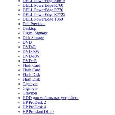
DELL PowerEdge R6615
DELL PowerEdge R760
DELL PowerEdge R770
DELL PowerEdge R7725
DELL PowerEdge T360
Dell Precision
Desktop
Digital Signage
Disk Storage
DVD
DVD-R
DVD-RW
DVD-RW
DVD+R
Flash Card
Flash Card
Flash Disk
Flash Disk
Gigabyte
Gigabyte
Graviton
HDD для мобильных устройств
HP ProDesk 2
HP ProDesk 4
HP ProLiant DL20