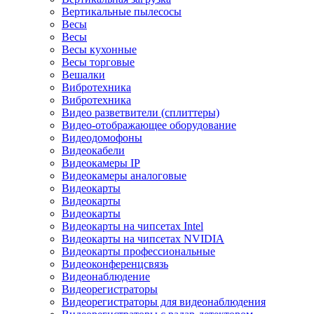
Вертикальные пылесосы
Весы
Весы
Весы кухонные
Весы торговые
Вешалки
Вибротехника
Вибротехника
Видео разветвители (сплиттеры)
Видео-отображающее оборудование
Видеодомофоны
Видеокабели
Видеокамеры IP
Видеокамеры аналоговые
Видеокарты
Видеокарты
Видеокарты
Видеокарты на чипсетах Intel
Видеокарты на чипсетах NVIDIA
Видеокарты профессиональные
Видеоконференцсвязь
Видеонаблюдение
Видеорегистраторы
Видеорегистраторы для видеонаблюдения