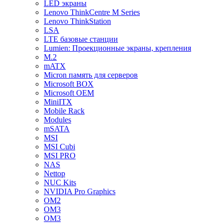
LED экраны
Lenovo ThinkCentre M Series
Lenovo ThinkStation
LSA
LTE базовые станции
Lumien: Проекционные экраны, крепления
M.2
mATX
Micron память для серверов
Microsoft BOX
Microsoft OEM
MiniITX
Mobile Rack
Modules
mSATA
MSI
MSI Cubi
MSI PRO
NAS
Nettop
NUC Kits
NVIDIA Pro Graphics
OM2
OM3
OM3