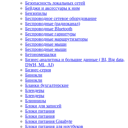
Безопасность локальных сетей
Бейджи и аксесcуары к ним
Бензопилы
Беспроводное сетевое оборудование
Беспроводные (радиоканал)
Беспроводные Bluetooth
Беспроводные гарнитуры
Беспроводные маршрутизаторы
Беспроводные мыши
Беспроводные мыши
Бетономешалки
Бизнес-аналитика и большие данные ( BI, Big data,
DWH, ML, AI)
Бизнес-серия
Бинокли
Бинокли
Бланки бухгалтерские
Блендеры
Блендеры
Блинницы
Блоки для записей
Блоки питания
Блоки питания
Блоки питания Gigabyte
Блоки питания для ноутбуков