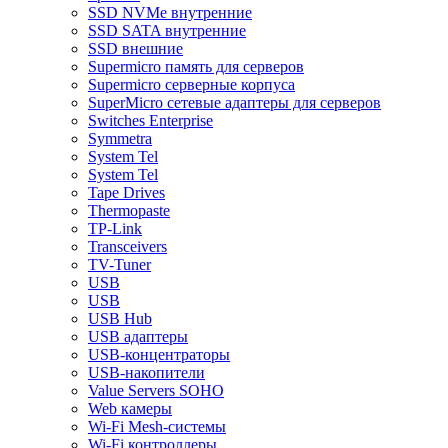
SSD NVMe внутренние
SSD SATA внутренние
SSD внешние
Supermicro память для серверов
Supermicro серверные корпуса
SuperMicro сетевые адаптеры для серверов
Switches Enterprise
Symmetra
System Tel
System Tel
Tape Drives
Thermopaste
TP-Link
Transceivers
TV-Tuner
USB
USB
USB Hub
USB адаптеры
USB-концентраторы
USB-накопители
Value Servers SOHO
Web камеры
Wi-Fi Mesh-системы
Wi-Fi контроллеры