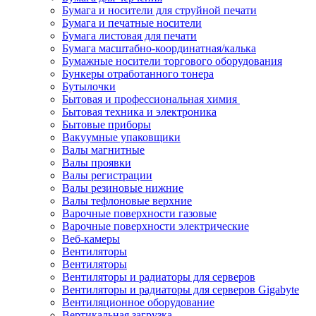
Бумага и носители для струйной печати
Бумага и печатные носители
Бумага листовая для печати
Бумага масштабно-координатная/калька
Бумажные носители торгового оборудования
Бункеры отработанного тонера
Бутылочки
Бытовая и профессиональная химия
Бытовая техника и электроника
Бытовые приборы
Вакуумные упаковщики
Валы магнитные
Валы проявки
Валы регистрации
Валы резиновые нижние
Валы тефлоновые верхние
Варочные поверхности газовые
Варочные поверхности электрические
Веб-камеры
Вентиляторы
Вентиляторы
Вентиляторы и радиаторы для серверов
Вентиляторы и радиаторы для серверов Gigabyte
Вентиляционное оборудование
Вертикальная загрузка