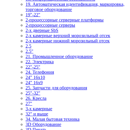
19. Автоматическая идентификация, маркировка,
торговое оборудование
19"-22"
2-процессорные серверные платформы
2-процессорные серверы
2-х дверные SbS
2-х камерные верхний морозильный отсек
2-х камерные нижний морозильный отсек
2,5
2.5"
21. Промышленное оборудование
22. Электрика
22"-25"
24. Телефония
24" 16x10
24" 16x9
25. Запчасти для оборудования
25"-32"
26. Кресла
27"
3-x камерные
32" и выше
34. Малая бытовая техника
3D Оборудование
3D Печать