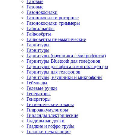
Газовые
Газовые
Газонокосилки
Газонокосилки роторные
Газонокосилки триммеры
Гайки/шайбы
Гайковёрты
Гайковерты пневматические
Гарнитуры
Гарнитуры
Гарнитуры (наушники с микрофоном)
Гарнитуры Bluetooth для телефонов
Гарнитуры для офиса и контакт-центра
Гарнитуры для телефонов
Гарнитуры, наушники и микрофоны
Геймпады
Гелевые ручки
Генераторы
Генераторы
Гигиенические товары
Гидроаккумуляторы
Гирлянды электрические
Гладильные доски
Гладкие и гофро трубы
Головки печатающие