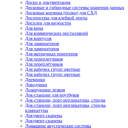
Диски и документация
Дисковые и гибридные системы хранения данных
Дисковые корзины (полки) для СХД
Диспенсеры для клейкой ленты
Дисплеи для видеостен
Для вина
Для коммерческих инсталляций
Для корпусов
Для ламинаторов
Для ламинаторов
Для матричных принтеров
Для переплетчиков
Для переплётчиков
Для рабочих групп цветные
Для рабочих групп цветные
Дневники
Доводчики
Дозирующие лезвия
Док-станции для ноутбуков
Док-станции, порт-репликаторы, стенды
Док-станции, порт-репликаторы, стенды,
клавиатуры
Документ-сканеры
Документ-сканеры
Домашние акустические системы