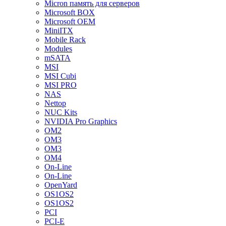
Micron память для серверов
Microsoft BOX
Microsoft OEM
MiniITX
Mobile Rack
Modules
mSATA
MSI
MSI Cubi
MSI PRO
NAS
Nettop
NUC Kits
NVIDIA Pro Graphics
OM2
OM3
OM3
OM4
On-Line
On-Line
OpenYard
OS1OS2
OS1OS2
PCI
PCI-E