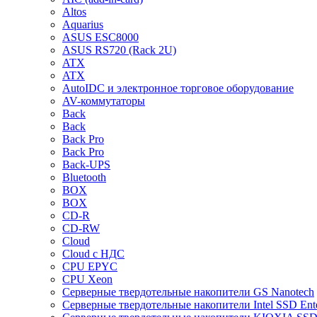
Altos
Aquarius
ASUS ESC8000
ASUS RS720 (Rack 2U)
ATX
ATX
AutoIDC и электронное торговое оборудование
AV-коммутаторы
Back
Back
Back Pro
Back Pro
Back-UPS
Bluetooth
BOX
BOX
CD-R
CD-RW
Cloud
Cloud с НДС
CPU EPYC
CPU Xeon
Cерверные твердотельные накопители GS Nanotech
Cерверные твердотельные накопители Intel SSD Ente