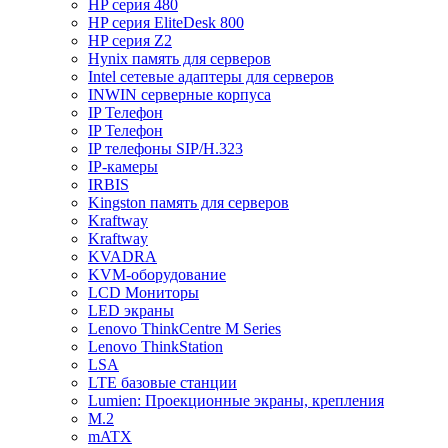
HP серия 480
HP серия EliteDesk 800
HP серия Z2
Hynix память для серверов
Intel сетевые адаптеры для серверов
INWIN серверные корпуса
IP Телефон
IP Телефон
IP телефоны SIP/H.323
IP-камеры
IRBIS
Kingston память для серверов
Kraftway
Kraftway
KVADRA
KVM-оборудование
LCD Мониторы
LED экраны
Lenovo ThinkCentre M Series
Lenovo ThinkStation
LSA
LTE базовые станции
Lumien: Проекционные экраны, крепления
M.2
mATX