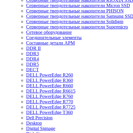
Cерверные твердотельные накопители KIOXIA SS
Cерверные твердотельные накопители Micron SSD
Cерверные твердотельные накопители PHISON
Cерверные твердотельные накопители Samsung SSD 
Cерверные твердотельные накопители Solidigm
Cерверные твердотельные накопители Supermicro
Cетевое оборудование
Cоединительные элементы
Cоставные детали АРМ
DDR II
DDR3
DDR4
DDR5
DECT
DELL PowerEdge R260
DELL PowerEdge R360
DELL PowerEdge R660
DELL PowerEdge R6615
DELL PowerEdge R760
DELL PowerEdge R770
DELL PowerEdge R7725
DELL PowerEdge T360
Dell Precision
Desktop
Digital Signage