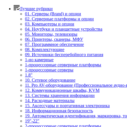
Лучшие рубрики
01. Серверы (Brand) и опции
02. Серверные платформы и опции
03. Компьютеры и опции
04. Ноутбуки и планшетные устройства
05. Мониторы, телевизоры
06. Принтеры, сканеры, МФУ
07. Программное обеспечение
08. Комплектующие
09. Источники бесперебойного питания
1-но камерные
1-процессорные серверные платформы
1-процессорные серверы
1.8"
10. Сетевое оборудование
11. Pro AV-оборудование (Профессиональное аудио-
12. Коммуникационные шкафы, KVM
13. Системы хранения информации
14. Расходные материалы
15. Аксессуары и портативная электроника
18. Информационная безопасность
19. Автоматическая идентификация, маркировка, т
19"-22"
2-процессорные серверные платформы