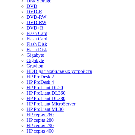
Disk Storage
DVD
DVD-R
DVD-RW
DVD-RW
DVD+R
Flash Card
Flash Card
Flash Disk
Flash Disk
Gigabyte
Gigabyte
Graviton
HDD для мобильных устройств
HP ProDesk 2
HP ProDesk 4
HP ProLiant DL20
HP ProLiant DL360
HP ProLiant DL380
HP ProLiant MicroServer
HP ProLiant ML30
HP серия 260
HP серия 280
HP серия 290
HP серия 400