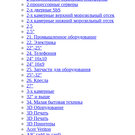
2-процессорные серверы
2-х дверные SbS
2-х камерные верхний морозильный отсек
2-х камерные нижний морозильный отсек
2,5
2.5"
21. Промышленное оборудование
22. Электрика
22"-25"
24. Телефония
24" 16x10
24" 16x9
25. Запчасти для оборудования
25"-32"
26. Кресла
27"
3-x камерные
32" и выше
34. Малая бытовая техника
3D Оборудование
3D Печать
3D Печать
3D Принтеры
Acer Veriton
AIC (add-in-card)