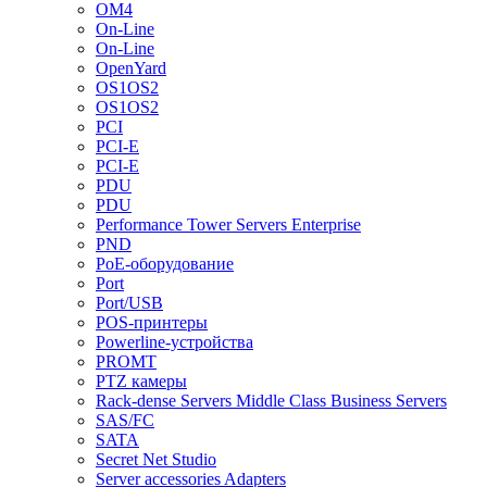
OM4
On-Line
On-Line
OpenYard
OS1OS2
OS1OS2
PCI
PCI-E
PCI-E
PDU
PDU
Performance Tower Servers Enterprise
PND
PoE-оборудование
Port
Port/USB
POS-принтеры
Powerline-устройства
PROMT
PTZ камеры
Rack-dense Servers Middle Class Business Servers
SAS/FC
SATA
Secret Net Studio
Server accessories Adapters