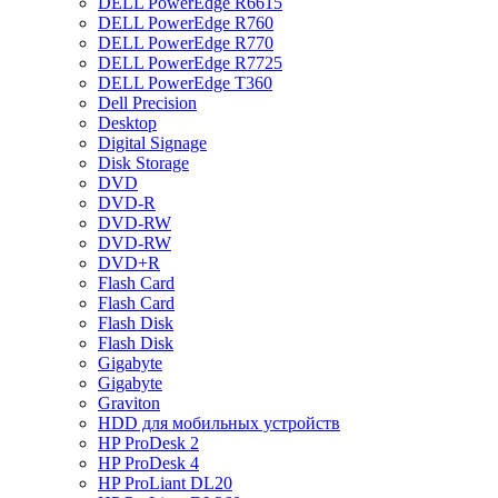
DELL PowerEdge R6615
DELL PowerEdge R760
DELL PowerEdge R770
DELL PowerEdge R7725
DELL PowerEdge T360
Dell Precision
Desktop
Digital Signage
Disk Storage
DVD
DVD-R
DVD-RW
DVD-RW
DVD+R
Flash Card
Flash Card
Flash Disk
Flash Disk
Gigabyte
Gigabyte
Graviton
HDD для мобильных устройств
HP ProDesk 2
HP ProDesk 4
HP ProLiant DL20