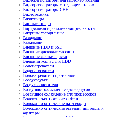
Видеорегистраторы для видеонаблюдения
Видеорегистраторы с радар-детектором
Видеорегистраторы СВН
Видеотехника
Визитницы
Винные шкафы
Виртуальная и дополненная реальности
Витрины холодильные
Вкладыши
Вкладыши
Внешние HDD и SSD
Внешние дисковые массивы
Внешние жесткие диски
Внешний корпус для HDD
Водонагреватели
Водонагреватели
Водонагреватели проточные
Воздуходувки
Воздухоочистители
Воздушное охлаждение для корпусов
Воздушное охлаждение для процессоров
Волоконно-оптические кабели
Волоконно-оптические патч-корды
Волоконно-оптические разъемы, пигтейлы и
адаптеры