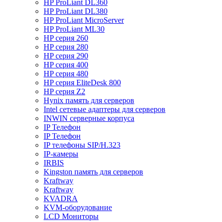
HP ProLiant DL360
HP ProLiant DL380
HP ProLiant MicroServer
HP ProLiant ML30
HP серия 260
HP серия 280
HP серия 290
HP серия 400
HP серия 480
HP серия EliteDesk 800
HP серия Z2
Hynix память для серверов
Intel сетевые адаптеры для серверов
INWIN серверные корпуса
IP Телефон
IP Телефон
IP телефоны SIP/H.323
IP-камеры
IRBIS
Kingston память для серверов
Kraftway
Kraftway
KVADRA
KVM-оборудование
LCD Мониторы