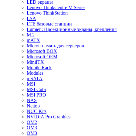
LED экраны
Lenovo ThinkCentre M Series
Lenovo ThinkStation
LSA
LTE базовые станции
Lumien: Проекционные экраны, крепления
M.2
mATX
Micron память для серверов
Microsoft BOX
Microsoft OEM
MiniITX
Mobile Rack
Modules
mSATA
MSI
MSI Cubi
MSI PRO
NAS
Nettop
NUC Kits
NVIDIA Pro Graphics
OM2
OM3
OM3