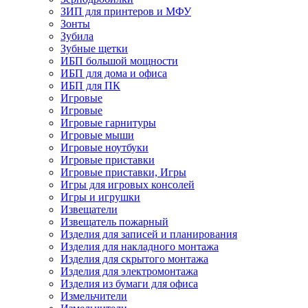
ЗИП для принтеров и МФУ
Зонты
Зубила
Зубные щетки
ИБП большой мощности
ИБП для дома и офиса
ИБП для ПК
Игровые
Игровые
Игровые гарнитуры
Игровые мыши
Игровые ноутбуки
Игровые приставки
Игровые приставки, Игры
Игры для игровых консолей
Игры и игрушки
Извещатели
Извещатель пожарный
Изделия для записей и планирования
Изделия для накладного монтажа
Изделия для скрытого монтажа
Изделия для электромонтажа
Изделия из бумаги для офиса
Измельчители