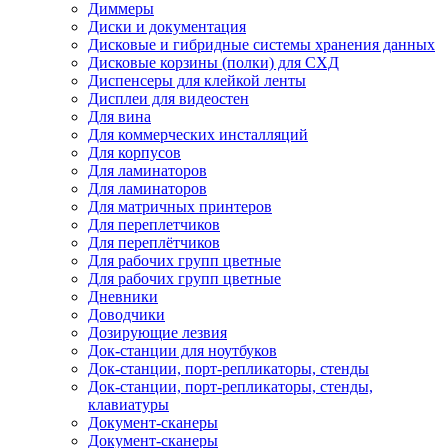
Диммеры
Диски и документация
Дисковые и гибридные системы хранения данных
Дисковые корзины (полки) для СХД
Диспенсеры для клейкой ленты
Дисплеи для видеостен
Для вина
Для коммерческих инсталляций
Для корпусов
Для ламинаторов
Для ламинаторов
Для матричных принтеров
Для переплетчиков
Для переплётчиков
Для рабочих групп цветные
Для рабочих групп цветные
Дневники
Доводчики
Дозирующие лезвия
Док-станции для ноутбуков
Док-станции, порт-репликаторы, стенды
Док-станции, порт-репликаторы, стенды,
клавиатуры
Документ-сканеры
Документ-сканеры