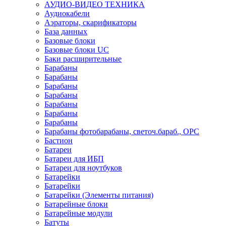
АУДИО-ВИДЕО ТЕХНИКА
Аудиокабели
Аэраторы, скарификаторы
База данных
Базовые блоки
Базовые блоки UC
Баки расширительные
Барабаны
Барабаны
Барабаны
Барабаны
Барабаны
Барабаны
Барабаны
Барабаны фотобарабаны, светоч.бараб., OPC
Бастион
Батареи
Батареи для ИБП
Батареи для ноутбуков
Батарейки
Батарейки
Батарейки (Элементы питания)
Батарейные блоки
Батарейные модули
Батуты