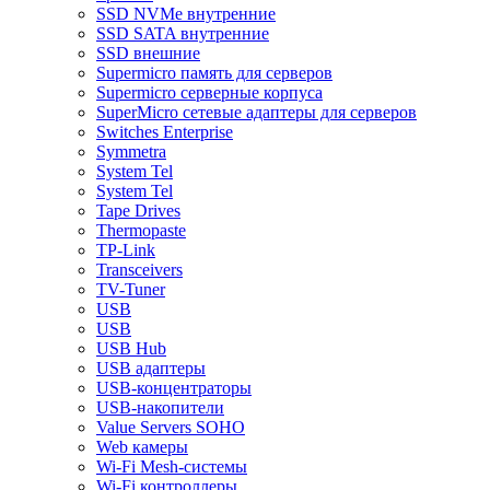
SSD NVMe внутренние
SSD SATA внутренние
SSD внешние
Supermicro память для серверов
Supermicro серверные корпуса
SuperMicro сетевые адаптеры для серверов
Switches Enterprise
Symmetra
System Tel
System Tel
Tape Drives
Thermopaste
TP-Link
Transceivers
TV-Tuner
USB
USB
USB Hub
USB адаптеры
USB-концентраторы
USB-накопители
Value Servers SOHO
Web камеры
Wi-Fi Mesh-системы
Wi-Fi контроллеры