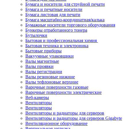
Бумага и носители для струйной печати
Бумага и печатные носители
Бумага листовая для печати
Бумага масштабно-координатная/калька
Бумажные носители торгового оборудования
Бункеры отработанного тонера
Бутылочки
Бытовая и профессиональная химия
Бытовая техника и электроника
Бытовые приборы
Вакуумные упаковщики
Валы магнитные
Валы проявки
Валы регистрации
Валы резиновые нижние
Валы тефлоновые верхние
Варочные поверхности газовые
Варочные поверхности электрические
Веб-камеры
Вентиляторы
Вентиляторы
Вентиляторы и радиаторы для серверов
Вентиляторы и радиаторы для серверов Gigabyte
Вентиляционное оборудование
Вертикальная загрузка