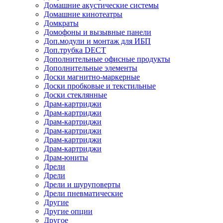
Домашние акустические системы
Домашние кинотеатры
Домкраты
Домофоны и вызывные панели
Доп.модули и монтаж для ИБП
Доп.трубка DECT
Дополнительные офисные продукты
Дополнительные элементы
Доски магнитно-маркерные
Доски пробковые и текстильные
Доски стеклянные
Драм-картриджи
Драм-картриджи
Драм-картриджи
Драм-картриджи
Драм-картриджи
Драм-картриджи
Драм-юниты
Дрели
Дрели
Дрели и шуруповерты
Дрели пневматические
Другие
Другие опции
Другое