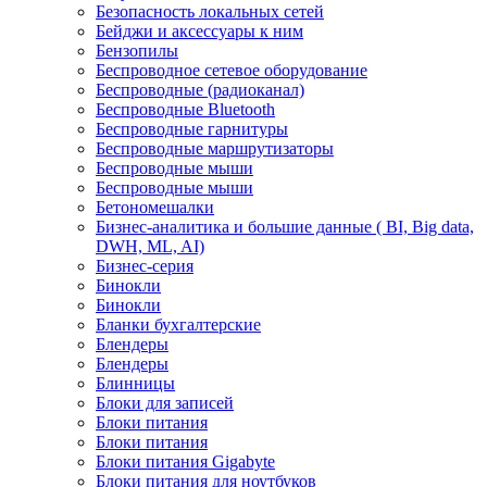
Безопасность локальных сетей
Бейджи и аксесcуары к ним
Бензопилы
Беспроводное сетевое оборудование
Беспроводные (радиоканал)
Беспроводные Bluetooth
Беспроводные гарнитуры
Беспроводные маршрутизаторы
Беспроводные мыши
Беспроводные мыши
Бетономешалки
Бизнес-аналитика и большие данные ( BI, Big data,
DWH, ML, AI)
Бизнес-серия
Бинокли
Бинокли
Бланки бухгалтерские
Блендеры
Блендеры
Блинницы
Блоки для записей
Блоки питания
Блоки питания
Блоки питания Gigabyte
Блоки питания для ноутбуков