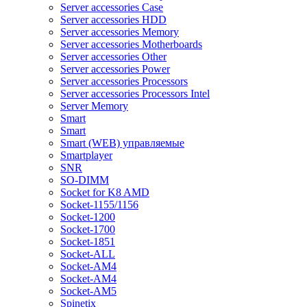
Server accessories Case
Server accessories HDD
Server accessories Memory
Server accessories Motherboards
Server accessories Other
Server accessories Power
Server accessories Processors
Server accessories Processors Intel
Server Memory
Smart
Smart
Smart (WEB) управляемые
Smartplayer
SNR
SO-DIMM
Socket for K8 AMD
Socket-1155/1156
Socket-1200
Socket-1700
Socket-1851
Socket-ALL
Socket-AM4
Socket-AM4
Socket-AM5
Spinetix