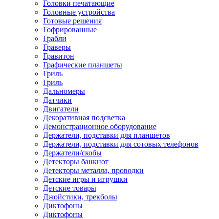
Головки печатающие
Головные устройства
Готовые решения
Гофрированные
Грабли
Граверы
Гравитон
Графические планшеты
Гриль
Гриль
Дальномеры
Датчики
Двигатели
Декоративная подсветка
Демонстрационное оборудование
Держатели, подставки для планшетов
Держатели, подставки для сотовых телефонов
Держатели/скобы
Детекторы банкнот
Детекторы металла, проводки
Детские игры и игрушки
Детские товары
Джойстики, трекболы
Диктофоны
Диктофоны