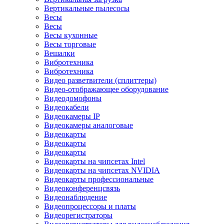
Вертикальные пылесосы
Весы
Весы
Весы кухонные
Весы торговые
Вешалки
Вибротехника
Вибротехника
Видео разветвители (сплиттеры)
Видео-отображающее оборудование
Видеодомофоны
Видеокабели
Видеокамеры IP
Видеокамеры аналоговые
Видеокарты
Видеокарты
Видеокарты
Видеокарты на чипсетах Intel
Видеокарты на чипсетах NVIDIA
Видеокарты профессиональные
Видеоконференцсвязь
Видеонаблюдение
Видеопроцессоры и платы
Видеорегистраторы