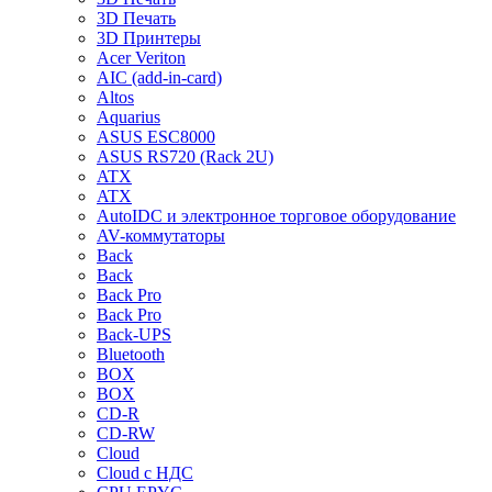
3D Печать
3D Принтеры
Acer Veriton
AIC (add-in-card)
Altos
Aquarius
ASUS ESC8000
ASUS RS720 (Rack 2U)
ATX
ATX
AutoIDC и электронное торговое оборудование
AV-коммутаторы
Back
Back
Back Pro
Back Pro
Back-UPS
Bluetooth
BOX
BOX
CD-R
CD-RW
Cloud
Cloud с НДС