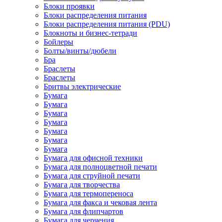
Блоки проявки
Блоки распределения питания
Блоки распределения питания (PDU)
Блокноты и бизнес-тетради
Бойлеры
Болты/винты/дюбели
Бра
Браслеты
Браслеты
Бритвы электрические
Бумага
Бумага
Бумага
Бумага
Бумага
Бумага
Бумага
Бумага для офисной техники
Бумага для полноцветной печати
Бумага для струйной печати
Бумага для творчества
Бумага для термопереноса
Бумага для факса и чековая лента
Бумага для флипчартов
Бумага для черчения