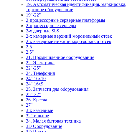
19. Автоматическая идентификация, маркировка,
торговое оборудование
19"-22"
2-процессорные серверные платформы
2-процессорные серверы
2-х дверные SbS
2-х камерные верхний морозильный отсек
2-х камерные нижний морозильный отсек
2,5
2.5"
21. Промышленное оборудование
22. Электрика
22"-25"
24. Телефония
24" 16x10
24" 16x9
25. Запчасти для оборудования
25"-32"
26. Кресла
27"
3-x камерные
32" и выше
34. Малая бытовая техника
3D Оборудование
3D Печать