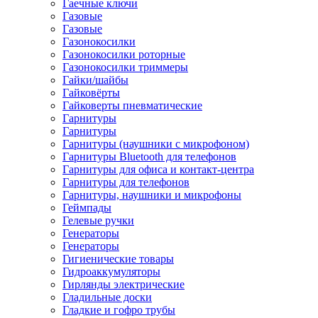
Гаечные ключи
Газовые
Газовые
Газонокосилки
Газонокосилки роторные
Газонокосилки триммеры
Гайки/шайбы
Гайковёрты
Гайковерты пневматические
Гарнитуры
Гарнитуры
Гарнитуры (наушники с микрофоном)
Гарнитуры Bluetooth для телефонов
Гарнитуры для офиса и контакт-центра
Гарнитуры для телефонов
Гарнитуры, наушники и микрофоны
Геймпады
Гелевые ручки
Генераторы
Генераторы
Гигиенические товары
Гидроаккумуляторы
Гирлянды электрические
Гладильные доски
Гладкие и гофро трубы