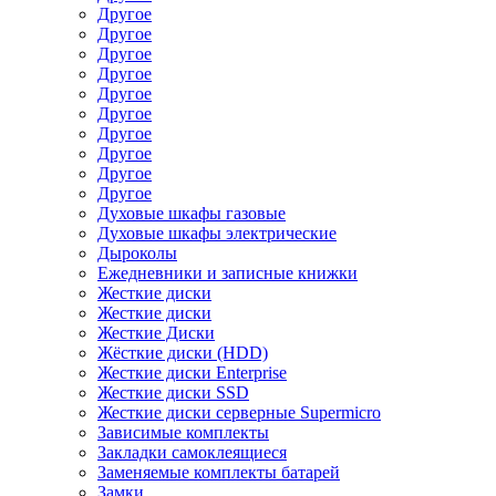
Другое
Другое
Другое
Другое
Другое
Другое
Другое
Другое
Другое
Другое
Духовые шкафы газовые
Духовые шкафы электрические
Дыроколы
Ежедневники и записные книжки
Жесткие диски
Жесткие диски
Жесткие Диски
Жёсткие диски (HDD)
Жесткие диски Enterprise
Жесткие диски SSD
Жесткие диски серверные Supermicro
Зависимые комплекты
Закладки самоклеящиеся
Заменяемые комплекты батарей
Замки