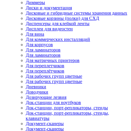
Диммеры
Диски и документация
Дисковые и гибридные системы хранения данных
Дисковые корзины (полки) для СХД
Диспенсеры для клейкой ленты
Дисплеи для видеостен
Для вина
Для коммерческих инсталляций
Для корпусов
Для ламинаторов
Для ламинаторов
Для матричных принтеров
Для переплетчиков
Для переплётчиков
Для рабочих групп цветные
Для рабочих групп цветные
Дневники
Доводчики
Дозирующие лезвия
Док-станции для ноутбуков
Док-станции, порт-репликаторы, стенды
Док-станции, порт-репликаторы, стенды,
клавиатуры
Документ-сканеры
Документ-сканеры