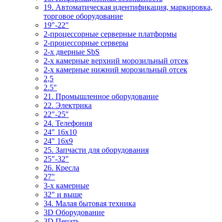
19. Автоматическая идентификация, маркировка,
торговое оборудование
19"-22"
2-процессорные серверные платформы
2-процессорные серверы
2-х дверные SbS
2-х камерные верхний морозильный отсек
2-х камерные нижний морозильный отсек
2,5
2.5"
21. Промышленное оборудование
22. Электрика
22"-25"
24. Телефония
24" 16x10
24" 16x9
25. Запчасти для оборудования
25"-32"
26. Кресла
27"
3-x камерные
32" и выше
34. Малая бытовая техника
3D Оборудование
3D Печать