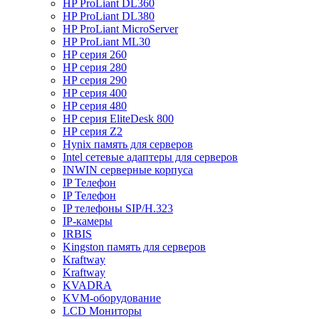
HP ProLiant DL360
HP ProLiant DL380
HP ProLiant MicroServer
HP ProLiant ML30
HP серия 260
HP серия 280
HP серия 290
HP серия 400
HP серия 480
HP серия EliteDesk 800
HP серия Z2
Hynix память для серверов
Intel сетевые адаптеры для серверов
INWIN серверные корпуса
IP Телефон
IP Телефон
IP телефоны SIP/H.323
IP-камеры
IRBIS
Kingston память для серверов
Kraftway
Kraftway
KVADRA
KVM-оборудование
LCD Мониторы