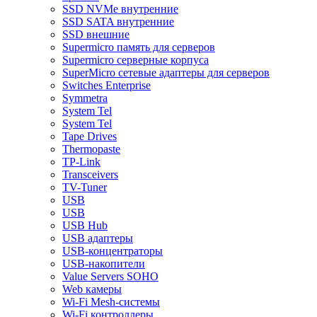
SSD NVMe внутренние
SSD SATA внутренние
SSD внешние
Supermicro память для серверов
Supermicro серверные корпуса
SuperMicro сетевые адаптеры для серверов
Switches Enterprise
Symmetra
System Tel
System Tel
Tape Drives
Thermopaste
TP-Link
Transceivers
TV-Tuner
USB
USB
USB Hub
USB адаптеры
USB-концентраторы
USB-накопители
Value Servers SOHO
Web камеры
Wi-Fi Mesh-системы
Wi-Fi контроллеры