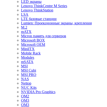
LED экраны
Lenovo ThinkCentre M Series
Lenovo ThinkStation
LSA
LTE базовые станции
Lumien: Проекционные экраны, крепления
M.2
mATX
Micron память для серверов
Microsoft BOX
Microsoft OEM
MiniITX
Mobile Rack
Modules
mSATA
MSI
MSI Cubi
MSI PRO
NAS
Nettop
NUC Kits
NVIDIA Pro Graphics
OM2
OM3
OM3