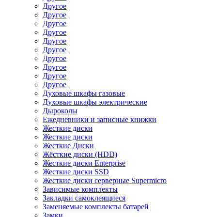
Другое
Другое
Другое
Другое
Другое
Другое
Другое
Другое
Другое
Другое
Духовые шкафы газовые
Духовые шкафы электрические
Дыроколы
Ежедневники и записные книжки
Жесткие диски
Жесткие диски
Жесткие Диски
Жёсткие диски (HDD)
Жесткие диски Enterprise
Жесткие диски SSD
Жесткие диски серверные Supermicro
Зависимые комплекты
Закладки самоклеящиеся
Заменяемые комплекты батарей
Замки