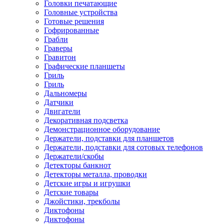
Головки печатающие
Головные устройства
Готовые решения
Гофрированные
Грабли
Граверы
Гравитон
Графические планшеты
Гриль
Гриль
Дальномеры
Датчики
Двигатели
Декоративная подсветка
Демонстрационное оборудование
Держатели, подставки для планшетов
Держатели, подставки для сотовых телефонов
Держатели/скобы
Детекторы банкнот
Детекторы металла, проводки
Детские игры и игрушки
Детские товары
Джойстики, трекболы
Диктофоны
Диктофоны