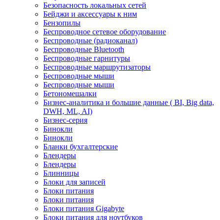
Безопасность локальных сетей
Бейджи и аксесcуары к ним
Бензопилы
Беспроводное сетевое оборудование
Беспроводные (радиоканал)
Беспроводные Bluetooth
Беспроводные гарнитуры
Беспроводные маршрутизаторы
Беспроводные мыши
Беспроводные мыши
Бетономешалки
Бизнес-аналитика и большие данные ( BI, Big data,
DWH, ML, AI)
Бизнес-серия
Бинокли
Бинокли
Бланки бухгалтерские
Блендеры
Блендеры
Блинницы
Блоки для записей
Блоки питания
Блоки питания
Блоки питания Gigabyte
Блоки питания для ноутбуков