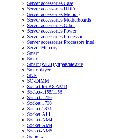
Server accessories Case
Server accessories HDD
Server accessories Memory
Server accessories Motherboards
Server accessories Other
Server accessories Power
Server accessories Processors
Server accessories Processors Intel
Server Memory
Smart
Smart
Smart (WEB) управляемые
Smartplayer
SNR
SO-DIMM
Socket for K8 AMD
Socket-1155/1156
Socket-1200
Socket-1700
Socket-1851
Socket-ALL
Socket-AM4
Socket-AM4
Socket-AM5
Spinetix