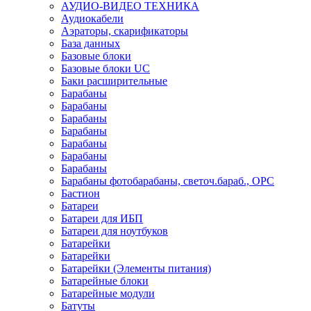
АУДИО-ВИДЕО ТЕХНИКА
Аудиокабели
Аэраторы, скарификаторы
База данных
Базовые блоки
Базовые блоки UC
Баки расширительные
Барабаны
Барабаны
Барабаны
Барабаны
Барабаны
Барабаны
Барабаны
Барабаны фотобарабаны, светоч.бараб., OPC
Бастион
Батареи
Батареи для ИБП
Батареи для ноутбуков
Батарейки
Батарейки
Батарейки (Элементы питания)
Батарейные блоки
Батарейные модули
Батуты