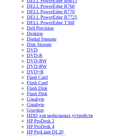
DELL PowerEdge R6615
DELL PowerEdge R760
DELL PowerEdge R770
DELL PowerEdge R7725
DELL PowerEdge T360
Dell Precision
Desktop
Digital Signage
Disk Storage
DVD
DVD-R
DVD-RW
DVD-RW
DVD+R
Flash Card
Flash Card
Flash Disk
Flash Disk
Gigabyte
Gigabyte
Graviton
HDD для мобильных устройств
HP ProDesk 2
HP ProDesk 4
HP ProLiant DL20