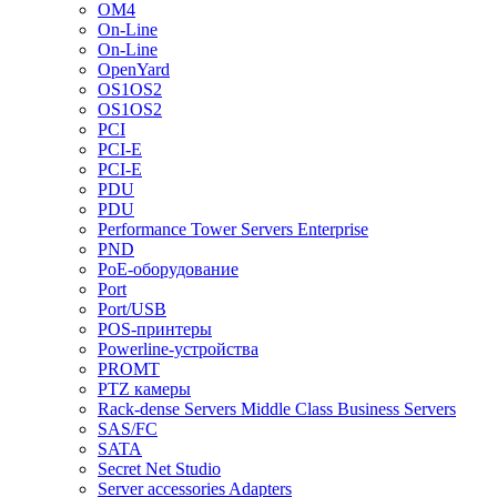
OM4
On-Line
On-Line
OpenYard
OS1OS2
OS1OS2
PCI
PCI-E
PCI-E
PDU
PDU
Performance Tower Servers Enterprise
PND
PoE-оборудование
Port
Port/USB
POS-принтеры
Powerline-устройства
PROMT
PTZ камеры
Rack-dense Servers Middle Class Business Servers
SAS/FC
SATA
Secret Net Studio
Server accessories Adapters