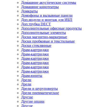
Домашние акустические системы
Домашние кинотеатры
Домкраты
Домофоны и вызывные панели
Доп.модули и монтаж для ИБП
Доп.трубка DECT
Дополнительные офисные продукты
Дополнительные элементы
Доски магнитно-маркерные
Доски пробковые и текстильные
Доски стеклянные
Драм-картриджи
Драм-картриджи
Драм-картриджи
Драм-картриджи
Драм-картриджи
Драм-картриджи
Драм-юниты
Дрели
Дрели
Дрели и шуруповерты
Дрели пневматические
Другие
Другие опции
Другое