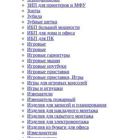
ЗИП для принтеров и МФУ
Зонты
Зубила
Зубные щетки
ИБП большой мощности
ИБП для дома и офиса
ИБП для ПК
Игровые
Игровые
Игровые гарнитуры
Игровые мыши
Игровые ноутбуки
Игровые приставки
Игровые приставки, Игры
Игры для игровых консолей
Игры и игрушки
Извещатели
Извещатель пожарный
Изделия для записей и планирования
Изделия для накладного монтажа
Изделия для скрытого монтажа
Изделия для электромонтажа
Изделия из бумаги для офиса
Измельчители