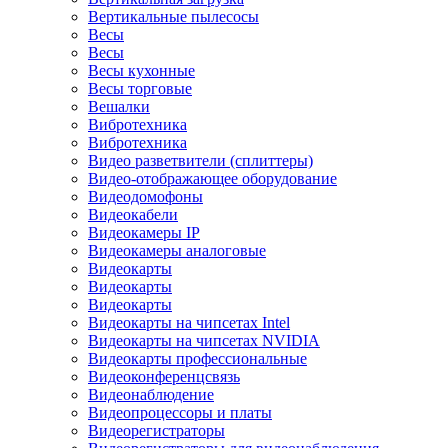
Вертикальные пылесосы
Весы
Весы
Весы кухонные
Весы торговые
Вешалки
Вибротехника
Вибротехника
Видео разветвители (сплиттеры)
Видео-отображающее оборудование
Видеодомофоны
Видеокабели
Видеокамеры IP
Видеокамеры аналоговые
Видеокарты
Видеокарты
Видеокарты
Видеокарты на чипсетах Intel
Видеокарты на чипсетах NVIDIA
Видеокарты профессиональные
Видеоконференцсвязь
Видеонаблюдение
Видеопроцессоры и платы
Видеорегистраторы