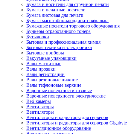
Бумага и носители для струйной печати
Бумага и печатные носители
Бумага листовая для печати
Бумага масштабно-координатная/калька
Бумажные носители торгового оборудования
Бункеры отработанного тонера
Бутылочки
Бытовая и профессиональная химия
Бытовая техника и электроника
Бытовые приборы
Вакуумные упаковщики
Валы магнитные
Валы проявки
Валы регистрации
Валы резиновые нижние
Валы тефлоновые верхние
Варочные поверхности газовые
Варочные поверхности электрические
Веб-камеры
Вентиляторы
Вентиляторы
Вентиляторы и радиаторы для серверов
Вентиляторы и радиаторы для серверов Gigabyte
Вентиляционное оборудование
Вертикальная загрузка