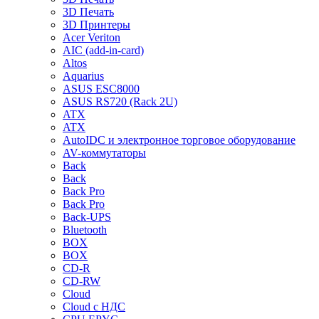
3D Печать
3D Принтеры
Acer Veriton
AIC (add-in-card)
Altos
Aquarius
ASUS ESC8000
ASUS RS720 (Rack 2U)
ATX
ATX
AutoIDC и электронное торговое оборудование
AV-коммутаторы
Back
Back
Back Pro
Back Pro
Back-UPS
Bluetooth
BOX
BOX
CD-R
CD-RW
Cloud
Cloud с НДС