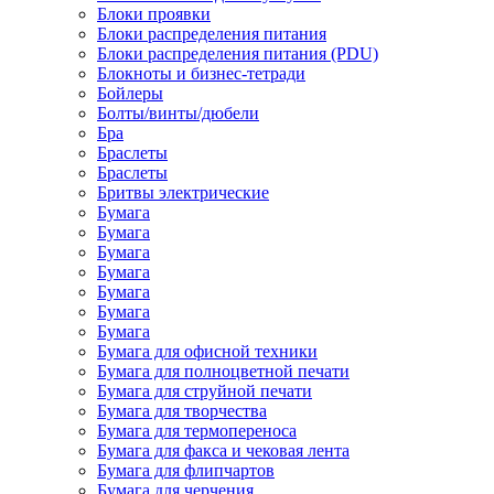
Блоки проявки
Блоки распределения питания
Блоки распределения питания (PDU)
Блокноты и бизнес-тетради
Бойлеры
Болты/винты/дюбели
Бра
Браслеты
Браслеты
Бритвы электрические
Бумага
Бумага
Бумага
Бумага
Бумага
Бумага
Бумага
Бумага для офисной техники
Бумага для полноцветной печати
Бумага для струйной печати
Бумага для творчества
Бумага для термопереноса
Бумага для факса и чековая лента
Бумага для флипчартов
Бумага для черчения