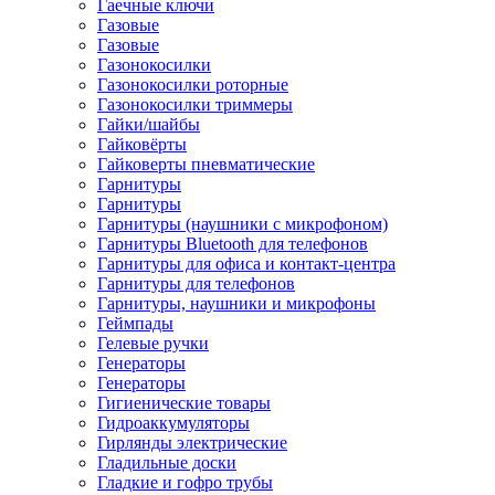
Гаечные ключи
Газовые
Газовые
Газонокосилки
Газонокосилки роторные
Газонокосилки триммеры
Гайки/шайбы
Гайковёрты
Гайковерты пневматические
Гарнитуры
Гарнитуры
Гарнитуры (наушники с микрофоном)
Гарнитуры Bluetooth для телефонов
Гарнитуры для офиса и контакт-центра
Гарнитуры для телефонов
Гарнитуры, наушники и микрофоны
Геймпады
Гелевые ручки
Генераторы
Генераторы
Гигиенические товары
Гидроаккумуляторы
Гирлянды электрические
Гладильные доски
Гладкие и гофро трубы