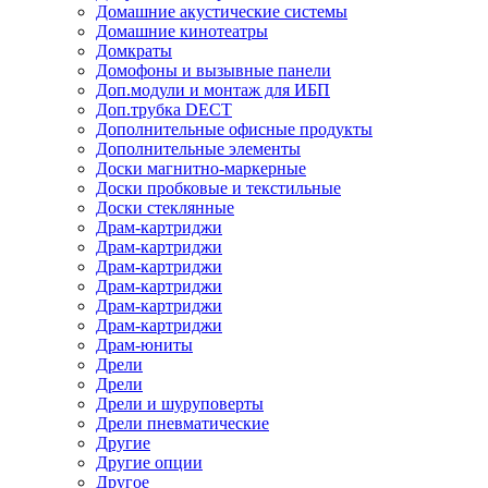
Домашние акустические системы
Домашние кинотеатры
Домкраты
Домофоны и вызывные панели
Доп.модули и монтаж для ИБП
Доп.трубка DECT
Дополнительные офисные продукты
Дополнительные элементы
Доски магнитно-маркерные
Доски пробковые и текстильные
Доски стеклянные
Драм-картриджи
Драм-картриджи
Драм-картриджи
Драм-картриджи
Драм-картриджи
Драм-картриджи
Драм-юниты
Дрели
Дрели
Дрели и шуруповерты
Дрели пневматические
Другие
Другие опции
Другое