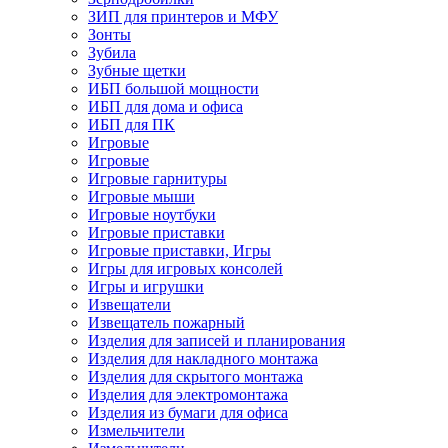
ЗИП для принтеров и МФУ
Зонты
Зубила
Зубные щетки
ИБП большой мощности
ИБП для дома и офиса
ИБП для ПК
Игровые
Игровые
Игровые гарнитуры
Игровые мыши
Игровые ноутбуки
Игровые приставки
Игровые приставки, Игры
Игры для игровых консолей
Игры и игрушки
Извещатели
Извещатель пожарный
Изделия для записей и планирования
Изделия для накладного монтажа
Изделия для скрытого монтажа
Изделия для электромонтажа
Изделия из бумаги для офиса
Измельчители