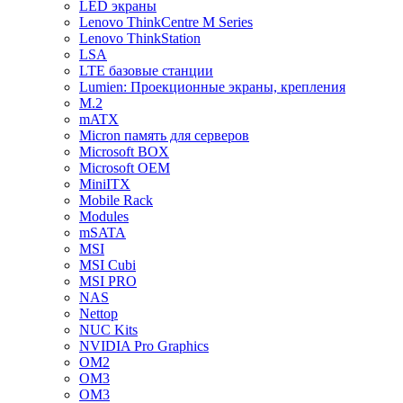
LED экраны
Lenovo ThinkCentre M Series
Lenovo ThinkStation
LSA
LTE базовые станции
Lumien: Проекционные экраны, крепления
M.2
mATX
Micron память для серверов
Microsoft BOX
Microsoft OEM
MiniITX
Mobile Rack
Modules
mSATA
MSI
MSI Cubi
MSI PRO
NAS
Nettop
NUC Kits
NVIDIA Pro Graphics
OM2
OM3
OM3