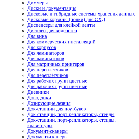
Диммеры
Диски и документация
Дисковые и гибридные системы хранения данных
Дисковые корзины (полки) для СХД
Диспенсеры для клейкой ленты
Дисплеи для видеостен
Для вина
Для коммерческих инсталляций
Для корпусов
Для ламинаторов
Для ламинаторов
Для матричных принтеров
Для переплетчиков
Для переплётчиков
Для рабочих групп цветные
Для рабочих групп цветные
Дневники
Доводчики
Дозирующие лезвия
Док-станции для ноутбуков
Док-станции, порт-репликаторы, стенды
Док-станции, порт-репликаторы, стенды,
клавиатуры
Документ-сканеры
Документ-сканеры