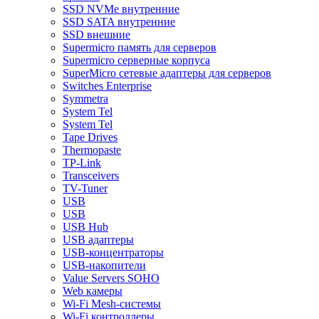
SSD NVMe внутренние
SSD SATA внутренние
SSD внешние
Supermicro память для серверов
Supermicro серверные корпуса
SuperMicro сетевые адаптеры для серверов
Switches Enterprise
Symmetra
System Tel
System Tel
Tape Drives
Thermopaste
TP-Link
Transceivers
TV-Tuner
USB
USB
USB Hub
USB адаптеры
USB-концентраторы
USB-накопители
Value Servers SOHO
Web камеры
Wi-Fi Mesh-системы
Wi-Fi контроллеры