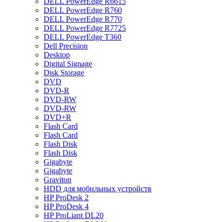
DELL PowerEdge R6615
DELL PowerEdge R760
DELL PowerEdge R770
DELL PowerEdge R7725
DELL PowerEdge T360
Dell Precision
Desktop
Digital Signage
Disk Storage
DVD
DVD-R
DVD-RW
DVD-RW
DVD+R
Flash Card
Flash Card
Flash Disk
Flash Disk
Gigabyte
Gigabyte
Graviton
HDD для мобильных устройств
HP ProDesk 2
HP ProDesk 4
HP ProLiant DL20