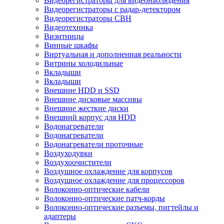
Видеорегистраторы для видеонаблюдения
Видеорегистраторы с радар-детектором
Видеорегистраторы СВН
Видеотехника
Визитницы
Винные шкафы
Виртуальная и дополненная реальности
Витрины холодильные
Вкладыши
Вкладыши
Внешние HDD и SSD
Внешние дисковые массивы
Внешние жесткие диски
Внешний корпус для HDD
Водонагреватели
Водонагреватели
Водонагреватели проточные
Воздуходувки
Воздухоочистители
Воздушное охлаждение для корпусов
Воздушное охлаждение для процессоров
Волоконно-оптические кабели
Волоконно-оптические патч-корды
Волоконно-оптические разъемы, пигтейлы и
адаптеры