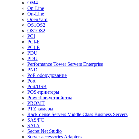
OM4
On-Line
On-Line
OpenYard
OS1OS2
OS1OS2
PCI
PCI-E
PCI-E
PDU
PDU
Performance Tower Servers Enterprise
PND
PoE-оборудование
Port
Port/USB
POS-принтеры
Powerline-устройства
PROMT
PTZ камеры
Rack-dense Servers Middle Class Business Servers
SAS/FC
SATA
Secret Net Studio
Server accessories Adapters