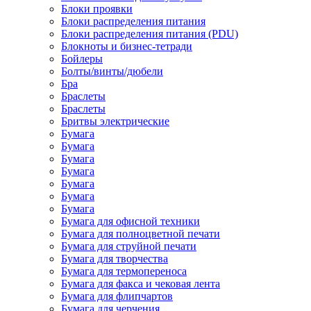
Блоки проявки
Блоки распределения питания
Блоки распределения питания (PDU)
Блокноты и бизнес-тетради
Бойлеры
Болты/винты/дюбели
Бра
Браслеты
Браслеты
Бритвы электрические
Бумага
Бумага
Бумага
Бумага
Бумага
Бумага
Бумага
Бумага для офисной техники
Бумага для полноцветной печати
Бумага для струйной печати
Бумага для творчества
Бумага для термопереноса
Бумага для факса и чековая лента
Бумага для флипчартов
Бумага для черчения