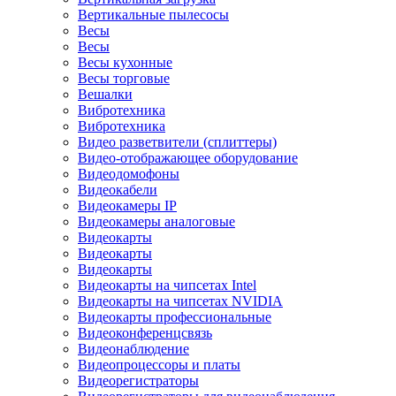
Вертикальные пылесосы
Весы
Весы
Весы кухонные
Весы торговые
Вешалки
Вибротехника
Вибротехника
Видео разветвители (сплиттеры)
Видео-отображающее оборудование
Видеодомофоны
Видеокабели
Видеокамеры IP
Видеокамеры аналоговые
Видеокарты
Видеокарты
Видеокарты
Видеокарты на чипсетах Intel
Видеокарты на чипсетах NVIDIA
Видеокарты профессиональные
Видеоконференцсвязь
Видеонаблюдение
Видеопроцессоры и платы
Видеорегистраторы