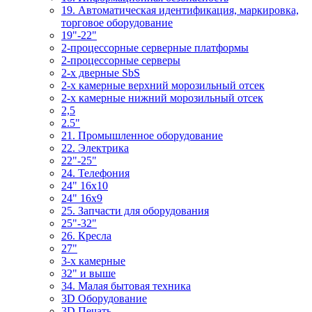
19. Автоматическая идентификация, маркировка,
торговое оборудование
19"-22"
2-процессорные серверные платформы
2-процессорные серверы
2-х дверные SbS
2-х камерные верхний морозильный отсек
2-х камерные нижний морозильный отсек
2,5
2.5"
21. Промышленное оборудование
22. Электрика
22"-25"
24. Телефония
24" 16x10
24" 16x9
25. Запчасти для оборудования
25"-32"
26. Кресла
27"
3-x камерные
32" и выше
34. Малая бытовая техника
3D Оборудование
3D Печать