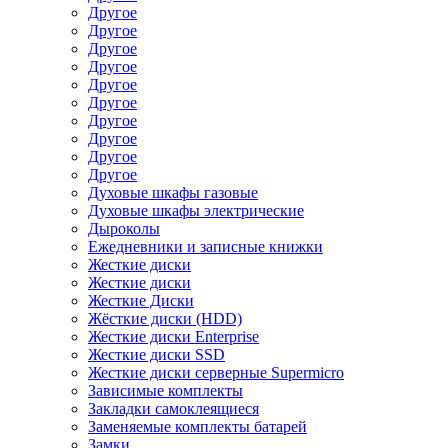
Другое
Другое
Другое
Другое
Другое
Другое
Другое
Другое
Другое
Другое
Духовые шкафы газовые
Духовые шкафы электрические
Дыроколы
Ежедневники и записные книжки
Жесткие диски
Жесткие диски
Жесткие Диски
Жёсткие диски (HDD)
Жесткие диски Enterprise
Жесткие диски SSD
Жесткие диски серверные Supermicro
Зависимые комплекты
Закладки самоклеящиеся
Заменяемые комплекты батарей
Замки