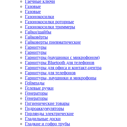
Гаечные ключи
Газовые
Газовые
Газонокосилки
Газонокосилки роторные
Газонокосилки триммеры
Гайки/шайбы
Гайковёрты
Гайковерты пневматические
Гарнитуры
Гарнитуры
Гарнитуры (наушники с микрофоном)
Гарнитуры Bluetooth для телефонов
Гарнитуры для офиса и контакт-центра
Гарнитуры для телефонов
Гарнитуры, наушники и микрофоны
Геймпады
Гелевые ручки
Генераторы
Генераторы
Гигиенические товары
Гидроаккумуляторы
Гирлянды электрические
Гладильные доски
Гладкие и гофро трубы