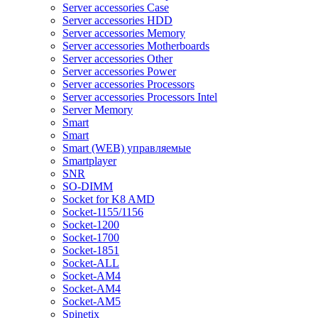
Server accessories Case
Server accessories HDD
Server accessories Memory
Server accessories Motherboards
Server accessories Other
Server accessories Power
Server accessories Processors
Server accessories Processors Intel
Server Memory
Smart
Smart
Smart (WEB) управляемые
Smartplayer
SNR
SO-DIMM
Socket for K8 AMD
Socket-1155/1156
Socket-1200
Socket-1700
Socket-1851
Socket-ALL
Socket-AM4
Socket-AM4
Socket-AM5
Spinetix