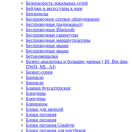
Безопасность локальных сетей
Бейджи и аксесcуары к ним
Бензопилы
Беспроводное сетевое оборудование
Беспроводные (радиоканал)
Беспроводные Bluetooth
Беспроводные гарнитуры
Беспроводные маршрутизаторы
Беспроводные мыши
Беспроводные мыши
Бетономешалки
Бизнес-аналитика и большие данные ( BI, Big data,
DWH, ML, AI)
Бизнес-серия
Бинокли
Бинокли
Бланки бухгалтерские
Блендеры
Блендеры
Блинницы
Блоки для записей
Блоки питания
Блоки питания
Блоки питания Gigabyte
Блоки питания для ноутбуков