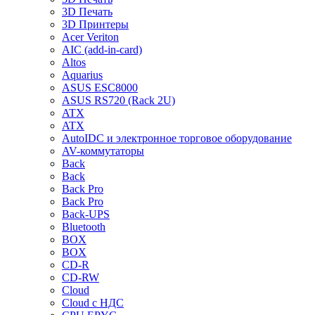
3D Печать
3D Принтеры
Acer Veriton
AIC (add-in-card)
Altos
Aquarius
ASUS ESC8000
ASUS RS720 (Rack 2U)
ATX
ATX
AutoIDC и электронное торговое оборудование
AV-коммутаторы
Back
Back
Back Pro
Back Pro
Back-UPS
Bluetooth
BOX
BOX
CD-R
CD-RW
Cloud
Cloud с НДС