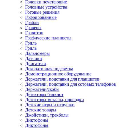
Головки печатающие
Головные устройства
Готовые решения
Гофрированные
Грабли
Граверы
Гравитон
Графические планшеты
Гриль
Гриль
Дальномеры
Датчики
Двигатели
Декоративная подсветка
Демонстрационное оборудование
Держатели, подставки для планшетов
Держатели, подставки для сотовых телефонов
Держатели/скобы
Детекторы банкнот
Детекторы металла, проводки
Детские игры и игрушки
Детские товары
Джойстики, трекболы
Диктофоны
Диктофоны