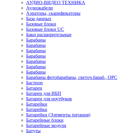
АУДИО-ВИДЕО ТЕХНИКА
Аудиокабели
Аэраторы, скарификаторы
База данных
Базовые блоки
Базовые блоки UC
Баки расширительные
Барабаны
Барабаны
Барабаны
Барабаны
Барабаны
Барабаны
Барабаны
Барабаны фотобарабаны, светоч.бараб., OPC
Бастион
Батареи
Батареи для ИБП
Батареи для ноутбуков
Батарейки
Батарейки
Батарейки (Элементы питания)
Батарейные блоки
Батарейные модули
Батуты