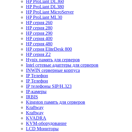
HP ProLiant DL360
HP ProLiant DL380
HP ProLiant MicroServer
HP ProLiant ML30
HP серия 260
HP серия 280
HP серия 290
HP серия 400
HP серия 480
HP серия EliteDesk 800
HP серия Z2
Hynix память для серверов
Intel сетевые адаптеры для серверов
INWIN серверные корпуса
IP Телефон
IP Телефон
IP телефоны SIP/H.323
IP-камеры
IRBIS
Kingston память для серверов
Kraftway
Kraftway
KVADRA
KVM-оборудование
LCD Мониторы