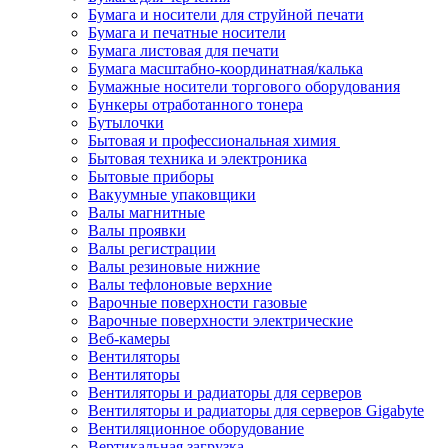
Бумага и носители для струйной печати
Бумага и печатные носители
Бумага листовая для печати
Бумага масштабно-координатная/калька
Бумажные носители торгового оборудования
Бункеры отработанного тонера
Бутылочки
Бытовая и профессиональная химия
Бытовая техника и электроника
Бытовые приборы
Вакуумные упаковщики
Валы магнитные
Валы проявки
Валы регистрации
Валы резиновые нижние
Валы тефлоновые верхние
Варочные поверхности газовые
Варочные поверхности электрические
Веб-камеры
Вентиляторы
Вентиляторы
Вентиляторы и радиаторы для серверов
Вентиляторы и радиаторы для серверов Gigabyte
Вентиляционное оборудование
Вертикальная загрузка