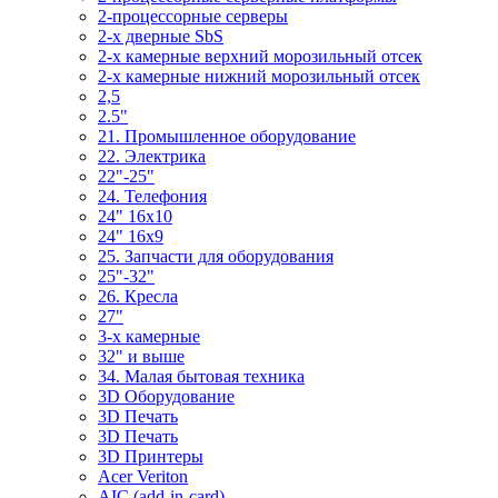
2-процессорные серверы
2-х дверные SbS
2-х камерные верхний морозильный отсек
2-х камерные нижний морозильный отсек
2,5
2.5"
21. Промышленное оборудование
22. Электрика
22"-25"
24. Телефония
24" 16x10
24" 16x9
25. Запчасти для оборудования
25"-32"
26. Кресла
27"
3-x камерные
32" и выше
34. Малая бытовая техника
3D Оборудование
3D Печать
3D Печать
3D Принтеры
Acer Veriton
AIC (add-in-card)