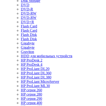
Disk Storage
DVD
DVD-R
DVD-RW
DVD-RW
DVD+R
Flash Card
Flash Card
Flash Disk
Flash Disk
Gigabyte
Gigabyte
Graviton
HDD для мобильных устройств
HP ProDesk 2
HP ProDesk 4
HP ProLiant DL20
HP ProLiant DL360
HP ProLiant DL380
HP ProLiant MicroServer
HP ProLiant ML30
HP серия 260
HP серия 280
HP серия 290
HP серия 400