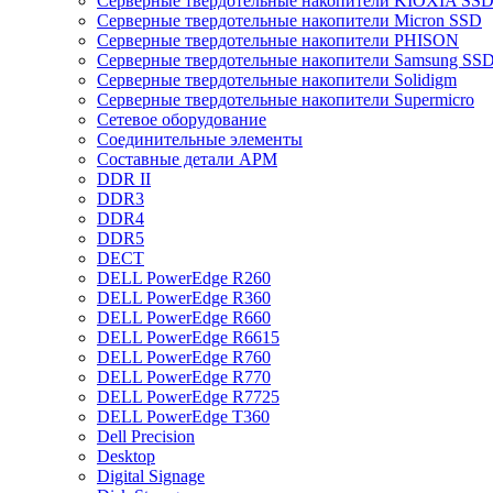
Cерверные твердотельные накопители KIOXIA SS
Cерверные твердотельные накопители Micron SSD
Cерверные твердотельные накопители PHISON
Cерверные твердотельные накопители Samsung SSD 
Cерверные твердотельные накопители Solidigm
Cерверные твердотельные накопители Supermicro
Cетевое оборудование
Cоединительные элементы
Cоставные детали АРМ
DDR II
DDR3
DDR4
DDR5
DECT
DELL PowerEdge R260
DELL PowerEdge R360
DELL PowerEdge R660
DELL PowerEdge R6615
DELL PowerEdge R760
DELL PowerEdge R770
DELL PowerEdge R7725
DELL PowerEdge T360
Dell Precision
Desktop
Digital Signage