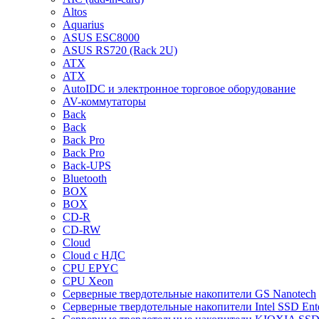
Altos
Aquarius
ASUS ESC8000
ASUS RS720 (Rack 2U)
ATX
ATX
AutoIDC и электронное торговое оборудование
AV-коммутаторы
Back
Back
Back Pro
Back Pro
Back-UPS
Bluetooth
BOX
BOX
CD-R
CD-RW
Cloud
Cloud с НДС
CPU EPYC
CPU Xeon
Cерверные твердотельные накопители GS Nanotech
Cерверные твердотельные накопители Intel SSD Ente