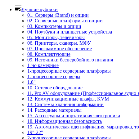
Лучшие рубрики
01. Серверы (Brand) и опции
02. Серверные платформы и опции
03. Компьютеры и опции
04. Ноутбуки и планшетные устройства
05. Мониторы, телевизоры
06. Принтеры, сканеры, МФУ
07. Программное обеспечение
08. Комплектующие
09. Источники бесперебойного питания
1-но камерные
1-процессорные серверные платформы
1-процессорные серверы
1.8"
10. Сетевое оборудование
11. Pro AV-оборудование (Профессиональное аудио-
12. Коммуникационные шкафы, KVM
13. Системы хранения информации
14. Расходные материалы
15. Аксессуары и портативная электроника
18. Информационная безопасность
19. Автоматическая идентификация, маркировка, т
19"-22"
2-процессорные серверные платформы