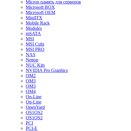
Micron память для серверов
Microsoft BOX
Microsoft OEM
MiniITX
Mobile Rack
Modules
mSATA
MSI
MSI Cubi
MSI PRO
NAS
Nettop
NUC Kits
NVIDIA Pro Graphics
OM2
OM3
OM3
OM4
On-Line
On-Line
OpenYard
OS1OS2
OS1OS2
PCI
PCI-E