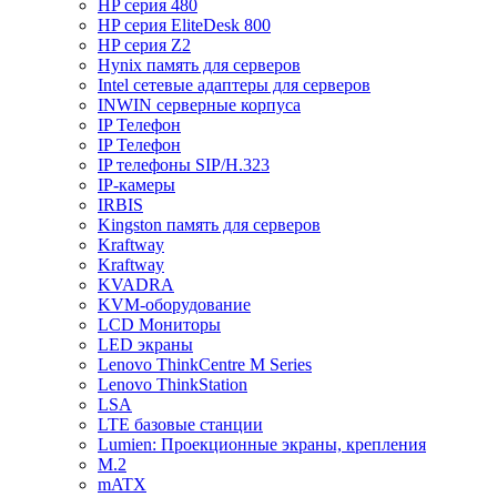
HP серия 480
HP серия EliteDesk 800
HP серия Z2
Hynix память для серверов
Intel сетевые адаптеры для серверов
INWIN серверные корпуса
IP Телефон
IP Телефон
IP телефоны SIP/H.323
IP-камеры
IRBIS
Kingston память для серверов
Kraftway
Kraftway
KVADRA
KVM-оборудование
LCD Мониторы
LED экраны
Lenovo ThinkCentre M Series
Lenovo ThinkStation
LSA
LTE базовые станции
Lumien: Проекционные экраны, крепления
M.2
mATX