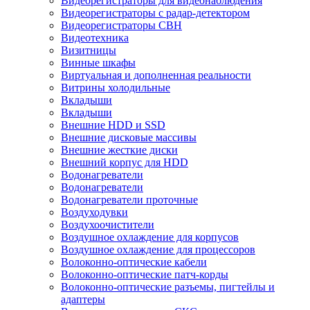
Видеорегистраторы для видеонаблюдения
Видеорегистраторы с радар-детектором
Видеорегистраторы СВН
Видеотехника
Визитницы
Винные шкафы
Виртуальная и дополненная реальности
Витрины холодильные
Вкладыши
Вкладыши
Внешние HDD и SSD
Внешние дисковые массивы
Внешние жесткие диски
Внешний корпус для HDD
Водонагреватели
Водонагреватели
Водонагреватели проточные
Воздуходувки
Воздухоочистители
Воздушное охлаждение для корпусов
Воздушное охлаждение для процессоров
Волоконно-оптические кабели
Волоконно-оптические патч-корды
Волоконно-оптические разъемы, пигтейлы и
адаптеры