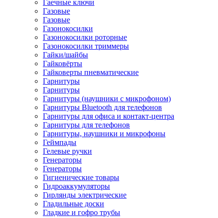
Гаечные ключи
Газовые
Газовые
Газонокосилки
Газонокосилки роторные
Газонокосилки триммеры
Гайки/шайбы
Гайковёрты
Гайковерты пневматические
Гарнитуры
Гарнитуры
Гарнитуры (наушники с микрофоном)
Гарнитуры Bluetooth для телефонов
Гарнитуры для офиса и контакт-центра
Гарнитуры для телефонов
Гарнитуры, наушники и микрофоны
Геймпады
Гелевые ручки
Генераторы
Генераторы
Гигиенические товары
Гидроаккумуляторы
Гирлянды электрические
Гладильные доски
Гладкие и гофро трубы