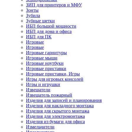
ЗИП для принтеров и МФУ
Зонты
Зубила
Зубные щетки
ИБП большой мощности
ИБП для дома и офиса
ИБП для ПК
Игровые
Игровые
Игровые гарнитуры
Игровые мыши
Игровые ноутбуки
Игровые приставки
Игровые приставки, Игры
Игры для игровых консолей
Игры и игрушки
Извещатели
Извещатель пожарный
Изделия для записей и планирования
Изделия для накладного монтажа
Изделия для скрытого монтажа
Изделия для электромонтажа
Изделия из бумаги для офиса
Измельчители