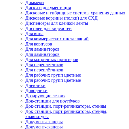
Диммеры
Диски и документация
Дисковые и гибридные системы хранения данных
Дисковые корзины (полки) для СХД
Диспенсеры для клейкой ленты
Дисплеи для видеостен
Для вина
Для коммерческих инсталляций
Для корпусов
Для ламинаторов
Для ламинаторов
Для матричных принтеров
Для переплетчиков
Для переплётчиков
Для рабочих групп цветные
Для рабочих групп цветные
Дневники
Доводчики
Дозирующие лезвия
Док-станции для ноутбуков
Док-станции, порт-репликаторы, стенды
Док-станции, порт-репликаторы, стенды,
клавиатуры
Документ-сканеры
Документ-сканеры