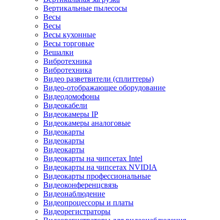
Вертикальные пылесосы
Весы
Весы
Весы кухонные
Весы торговые
Вешалки
Вибротехника
Вибротехника
Видео разветвители (сплиттеры)
Видео-отображающее оборудование
Видеодомофоны
Видеокабели
Видеокамеры IP
Видеокамеры аналоговые
Видеокарты
Видеокарты
Видеокарты
Видеокарты на чипсетах Intel
Видеокарты на чипсетах NVIDIA
Видеокарты профессиональные
Видеоконференцсвязь
Видеонаблюдение
Видеопроцессоры и платы
Видеорегистраторы