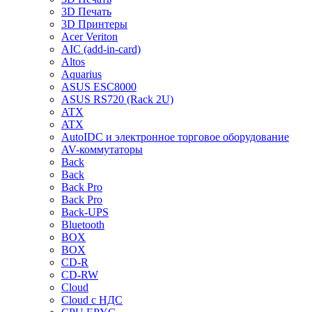
3D Печать
3D Принтеры
Acer Veriton
AIC (add-in-card)
Altos
Aquarius
ASUS ESC8000
ASUS RS720 (Rack 2U)
ATX
ATX
AutoIDC и электронное торговое оборудование
AV-коммутаторы
Back
Back
Back Pro
Back Pro
Back-UPS
Bluetooth
BOX
BOX
CD-R
CD-RW
Cloud
Cloud с НДС