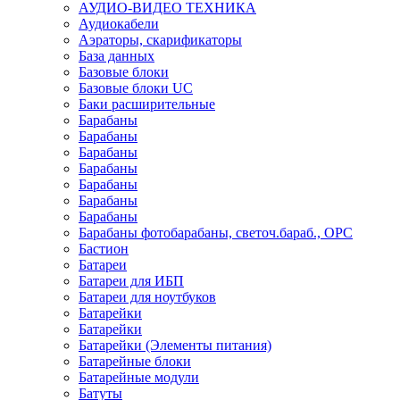
АУДИО-ВИДЕО ТЕХНИКА
Аудиокабели
Аэраторы, скарификаторы
База данных
Базовые блоки
Базовые блоки UC
Баки расширительные
Барабаны
Барабаны
Барабаны
Барабаны
Барабаны
Барабаны
Барабаны
Барабаны фотобарабаны, светоч.бараб., OPC
Бастион
Батареи
Батареи для ИБП
Батареи для ноутбуков
Батарейки
Батарейки
Батарейки (Элементы питания)
Батарейные блоки
Батарейные модули
Батуты