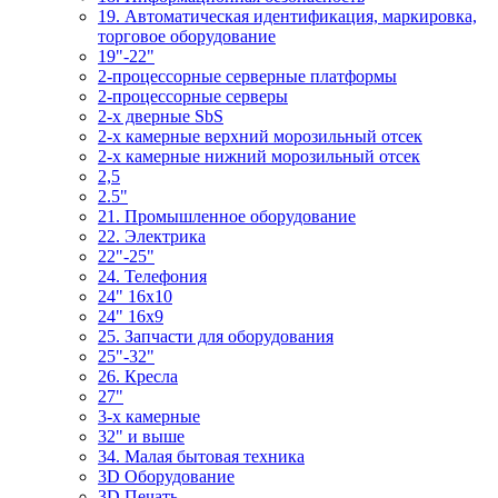
19. Автоматическая идентификация, маркировка,
торговое оборудование
19"-22"
2-процессорные серверные платформы
2-процессорные серверы
2-х дверные SbS
2-х камерные верхний морозильный отсек
2-х камерные нижний морозильный отсек
2,5
2.5"
21. Промышленное оборудование
22. Электрика
22"-25"
24. Телефония
24" 16x10
24" 16x9
25. Запчасти для оборудования
25"-32"
26. Кресла
27"
3-x камерные
32" и выше
34. Малая бытовая техника
3D Оборудование
3D Печать