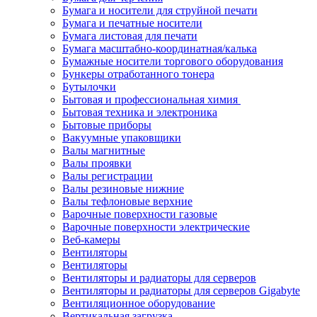
Бумага и носители для струйной печати
Бумага и печатные носители
Бумага листовая для печати
Бумага масштабно-координатная/калька
Бумажные носители торгового оборудования
Бункеры отработанного тонера
Бутылочки
Бытовая и профессиональная химия
Бытовая техника и электроника
Бытовые приборы
Вакуумные упаковщики
Валы магнитные
Валы проявки
Валы регистрации
Валы резиновые нижние
Валы тефлоновые верхние
Варочные поверхности газовые
Варочные поверхности электрические
Веб-камеры
Вентиляторы
Вентиляторы
Вентиляторы и радиаторы для серверов
Вентиляторы и радиаторы для серверов Gigabyte
Вентиляционное оборудование
Вертикальная загрузка