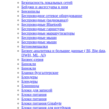
Безопасность локальных сетей
Бейджи и аксесcуары к ним
Бензопилы
Беспроводное сетевое оборудование
Беспроводные (радиоканал)
Беспроводные Bluetooth
Беспроводные гарнитуры
Беспроводные маршрутизаторы
Беспроводные мыши
Беспроводные мыши
Бетономешалки
Бизнес-аналитика и большие данные ( BI, Big data,
DWH, ML, AI)
Бизнес-серия
Бинокли
Бинокли
Бланки бухгалтерские
Блендеры
Блендеры
Блинницы
Блоки для записей
Блоки питания
Блоки питания
Блоки питания Gigabyte
Блоки питания для ноутбуков