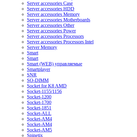
Server accessories Case
Server accessories HDD
Server accessories Memory
Server accessories Motherboards
Server accessories Other
Server accessories Power
Server accessories Processors
Server accessories Processors Intel
Server Memory
Smart
Smart
Smart (WEB) управляемые
Smartplayer
SNR
SO-DIMM
Socket for K8 AMD
Socket-1155/1156
Socket-1200
Socket-1700
Socket-1851
Socket-ALL
Socket-AM4
Socket-AM4
Socket-AM5
Spinetix