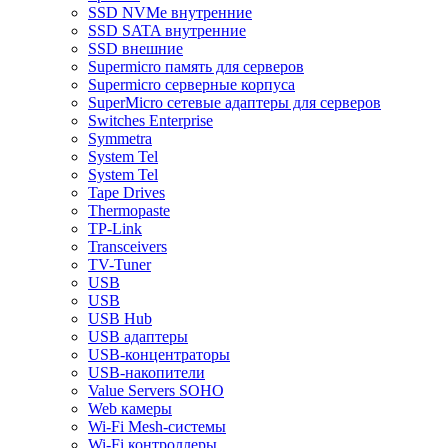
SSD NVMe внутренние
SSD SATA внутренние
SSD внешние
Supermicro память для серверов
Supermicro серверные корпуса
SuperMicro сетевые адаптеры для серверов
Switches Enterprise
Symmetra
System Tel
System Tel
Tape Drives
Thermopaste
TP-Link
Transceivers
TV-Tuner
USB
USB
USB Hub
USB адаптеры
USB-концентраторы
USB-накопители
Value Servers SOHO
Web камеры
Wi-Fi Mesh-системы
Wi-Fi контроллеры