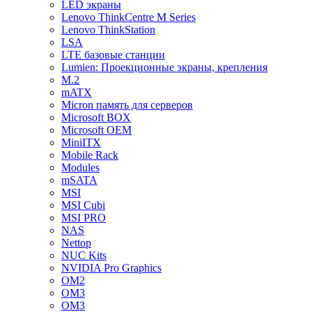
LED экраны
Lenovo ThinkCentre M Series
Lenovo ThinkStation
LSA
LTE базовые станции
Lumien: Проекционные экраны, крепления
M.2
mATX
Micron память для серверов
Microsoft BOX
Microsoft OEM
MiniITX
Mobile Rack
Modules
mSATA
MSI
MSI Cubi
MSI PRO
NAS
Nettop
NUC Kits
NVIDIA Pro Graphics
OM2
OM3
OM3