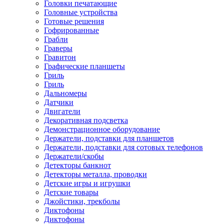
Головки печатающие
Головные устройства
Готовые решения
Гофрированные
Грабли
Граверы
Гравитон
Графические планшеты
Гриль
Гриль
Дальномеры
Датчики
Двигатели
Декоративная подсветка
Демонстрационное оборудование
Держатели, подставки для планшетов
Держатели, подставки для сотовых телефонов
Держатели/скобы
Детекторы банкнот
Детекторы металла, проводки
Детские игры и игрушки
Детские товары
Джойстики, трекболы
Диктофоны
Диктофоны