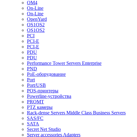
OM4
On-Line
On-Line
OpenYard
OS1OS2
OS1OS2
PCI
PCI-E
PCI-E
PDU
PDU
Performance Tower Servers Enterprise
PND
PoE-оборудование
Port
Port/USB
POS-принтеры
Powerline-устройства
PROMT
PTZ камеры
Rack-dense Servers Middle Class Business Servers
SAS/FC
SATA
Secret Net Studio
Server accessories Adapters