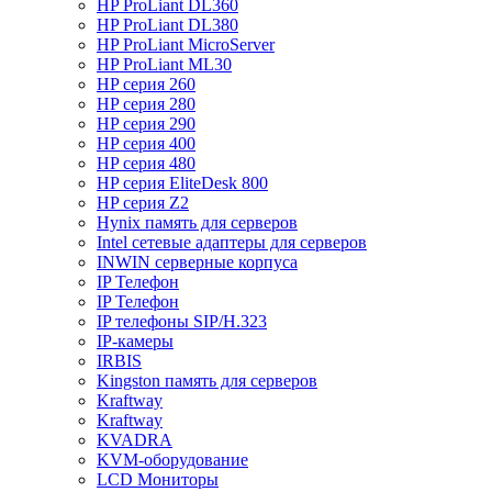
HP ProLiant DL360
HP ProLiant DL380
HP ProLiant MicroServer
HP ProLiant ML30
HP серия 260
HP серия 280
HP серия 290
HP серия 400
HP серия 480
HP серия EliteDesk 800
HP серия Z2
Hynix память для серверов
Intel сетевые адаптеры для серверов
INWIN серверные корпуса
IP Телефон
IP Телефон
IP телефоны SIP/H.323
IP-камеры
IRBIS
Kingston память для серверов
Kraftway
Kraftway
KVADRA
KVM-оборудование
LCD Мониторы