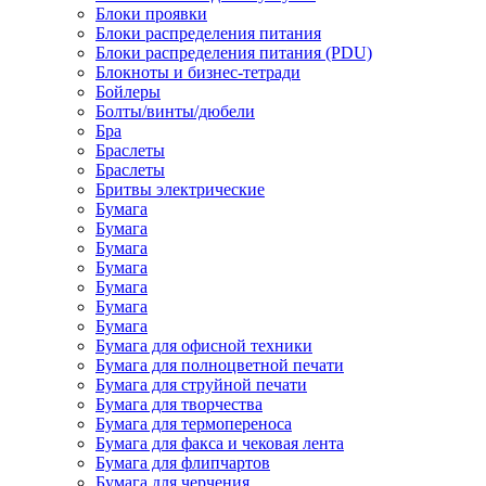
Блоки проявки
Блоки распределения питания
Блоки распределения питания (PDU)
Блокноты и бизнес-тетради
Бойлеры
Болты/винты/дюбели
Бра
Браслеты
Браслеты
Бритвы электрические
Бумага
Бумага
Бумага
Бумага
Бумага
Бумага
Бумага
Бумага для офисной техники
Бумага для полноцветной печати
Бумага для струйной печати
Бумага для творчества
Бумага для термопереноса
Бумага для факса и чековая лента
Бумага для флипчартов
Бумага для черчения