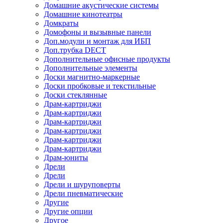
Домашние акустические системы
Домашние кинотеатры
Домкраты
Домофоны и вызывные панели
Доп.модули и монтаж для ИБП
Доп.трубка DECT
Дополнительные офисные продукты
Дополнительные элементы
Доски магнитно-маркерные
Доски пробковые и текстильные
Доски стеклянные
Драм-картриджи
Драм-картриджи
Драм-картриджи
Драм-картриджи
Драм-картриджи
Драм-картриджи
Драм-юниты
Дрели
Дрели
Дрели и шуруповерты
Дрели пневматические
Другие
Другие опции
Другое