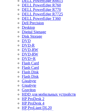
DELL PowerEdge R6615
DELL PowerEdge R760
DELL PowerEdge R770
DELL PowerEdge R7725
DELL PowerEdge T360
Dell Precision
Desktop
Digital Signage
Disk Storage
DVD
DVD-R
DVD-RW
DVD-RW
DVD+R
Flash Card
Flash Card
Flash Disk
Flash Disk
Gigabyte
Gigabyte
Graviton
HDD для мобильных устройств
HP ProDesk 2
HP ProDesk 4
HP ProLiant DL20