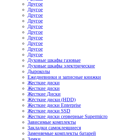
Другое
Другое
Другое
Другое
Другое
Другое
Другое
Другое
Другое
Другое
Духовые шкафы газовые
Духовые шкафы электрические
Дыроколы
Ежедневники и записные книжки
Жесткие диски
Жесткие диски
Жесткие Диски
Жёсткие диски (HDD)
Жесткие диски Enterprise
Жесткие диски SSD
Жесткие диски серверные Supermicro
Зависимые комплекты
Закладки самоклеящиеся
Заменяемые комплекты батарей
Замки