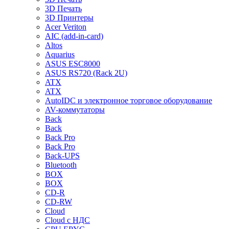
3D Печать
3D Принтеры
Acer Veriton
AIC (add-in-card)
Altos
Aquarius
ASUS ESC8000
ASUS RS720 (Rack 2U)
ATX
ATX
AutoIDC и электронное торговое оборудование
AV-коммутаторы
Back
Back
Back Pro
Back Pro
Back-UPS
Bluetooth
BOX
BOX
CD-R
CD-RW
Cloud
Cloud с НДС