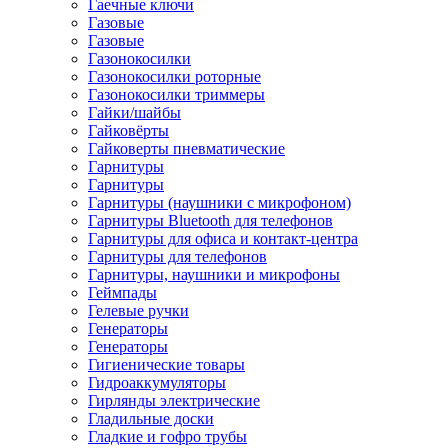
Гаечные ключи
Газовые
Газовые
Газонокосилки
Газонокосилки роторные
Газонокосилки триммеры
Гайки/шайбы
Гайковёрты
Гайковерты пневматические
Гарнитуры
Гарнитуры
Гарнитуры (наушники с микрофоном)
Гарнитуры Bluetooth для телефонов
Гарнитуры для офиса и контакт-центра
Гарнитуры для телефонов
Гарнитуры, наушники и микрофоны
Геймпады
Гелевые ручки
Генераторы
Генераторы
Гигиенические товары
Гидроаккумуляторы
Гирлянды электрические
Гладильные доски
Гладкие и гофро трубы