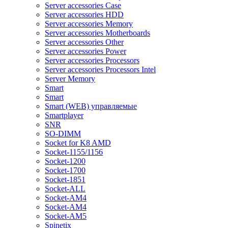
Server accessories Case
Server accessories HDD
Server accessories Memory
Server accessories Motherboards
Server accessories Other
Server accessories Power
Server accessories Processors
Server accessories Processors Intel
Server Memory
Smart
Smart
Smart (WEB) управляемые
Smartplayer
SNR
SO-DIMM
Socket for K8 AMD
Socket-1155/1156
Socket-1200
Socket-1700
Socket-1851
Socket-ALL
Socket-AM4
Socket-AM4
Socket-AM5
Spinetix