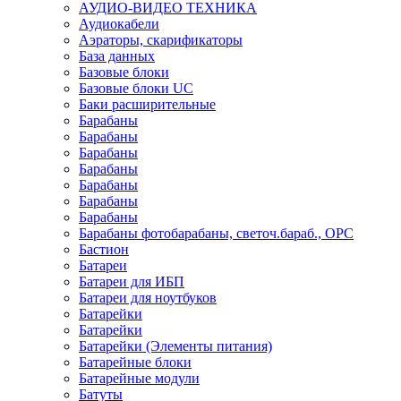
АУДИО-ВИДЕО ТЕХНИКА
Аудиокабели
Аэраторы, скарификаторы
База данных
Базовые блоки
Базовые блоки UC
Баки расширительные
Барабаны
Барабаны
Барабаны
Барабаны
Барабаны
Барабаны
Барабаны
Барабаны фотобарабаны, светоч.бараб., OPC
Бастион
Батареи
Батареи для ИБП
Батареи для ноутбуков
Батарейки
Батарейки
Батарейки (Элементы питания)
Батарейные блоки
Батарейные модули
Батуты