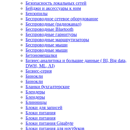
Безопасность локальных сетей
Бейджи и аксесcуары к ним
Бензопилы
Беспроводное сетевое оборудование
Беспроводные (радиоканал)
Беспроводные Bluetooth
Беспроводные гарнитуры
Беспроводные маршрутизаторы
Беспроводные мыши
Беспроводные мыши
Бетономешалки
Бизнес-аналитика и большие данные ( BI, Big data,
DWH, ML, AI)
Бизнес-серия
Бинокли
Бинокли
Бланки бухгалтерские
Блендеры
Блендеры
Блинницы
Блоки для записей
Блоки питания
Блоки питания
Блоки питания Gigabyte
Блоки питания для ноутбуков