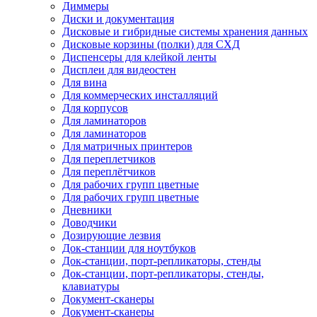
Диммеры
Диски и документация
Дисковые и гибридные системы хранения данных
Дисковые корзины (полки) для СХД
Диспенсеры для клейкой ленты
Дисплеи для видеостен
Для вина
Для коммерческих инсталляций
Для корпусов
Для ламинаторов
Для ламинаторов
Для матричных принтеров
Для переплетчиков
Для переплётчиков
Для рабочих групп цветные
Для рабочих групп цветные
Дневники
Доводчики
Дозирующие лезвия
Док-станции для ноутбуков
Док-станции, порт-репликаторы, стенды
Док-станции, порт-репликаторы, стенды,
клавиатуры
Документ-сканеры
Документ-сканеры