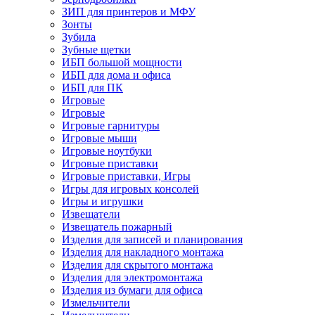
ЗИП для принтеров и МФУ
Зонты
Зубила
Зубные щетки
ИБП большой мощности
ИБП для дома и офиса
ИБП для ПК
Игровые
Игровые
Игровые гарнитуры
Игровые мыши
Игровые ноутбуки
Игровые приставки
Игровые приставки, Игры
Игры для игровых консолей
Игры и игрушки
Извещатели
Извещатель пожарный
Изделия для записей и планирования
Изделия для накладного монтажа
Изделия для скрытого монтажа
Изделия для электромонтажа
Изделия из бумаги для офиса
Измельчители