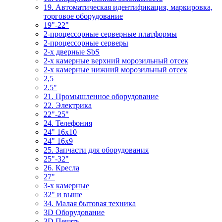
19. Автоматическая идентификация, маркировка,
торговое оборудование
19"-22"
2-процессорные серверные платформы
2-процессорные серверы
2-х дверные SbS
2-х камерные верхний морозильный отсек
2-х камерные нижний морозильный отсек
2,5
2.5"
21. Промышленное оборудование
22. Электрика
22"-25"
24. Телефония
24" 16x10
24" 16x9
25. Запчасти для оборудования
25"-32"
26. Кресла
27"
3-x камерные
32" и выше
34. Малая бытовая техника
3D Оборудование
3D Печать