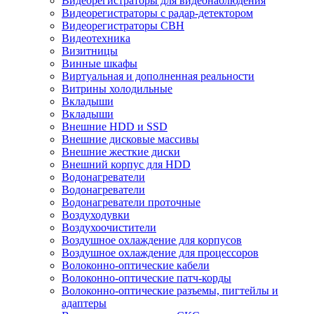
Видеорегистраторы для видеонаблюдения
Видеорегистраторы с радар-детектором
Видеорегистраторы СВН
Видеотехника
Визитницы
Винные шкафы
Виртуальная и дополненная реальности
Витрины холодильные
Вкладыши
Вкладыши
Внешние HDD и SSD
Внешние дисковые массивы
Внешние жесткие диски
Внешний корпус для HDD
Водонагреватели
Водонагреватели
Водонагреватели проточные
Воздуходувки
Воздухоочистители
Воздушное охлаждение для корпусов
Воздушное охлаждение для процессоров
Волоконно-оптические кабели
Волоконно-оптические патч-корды
Волоконно-оптические разъемы, пигтейлы и
адаптеры