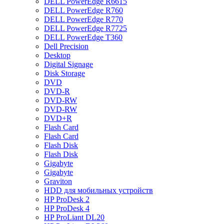
DELL PowerEdge R6615
DELL PowerEdge R760
DELL PowerEdge R770
DELL PowerEdge R7725
DELL PowerEdge T360
Dell Precision
Desktop
Digital Signage
Disk Storage
DVD
DVD-R
DVD-RW
DVD-RW
DVD+R
Flash Card
Flash Card
Flash Disk
Flash Disk
Gigabyte
Gigabyte
Graviton
HDD для мобильных устройств
HP ProDesk 2
HP ProDesk 4
HP ProLiant DL20