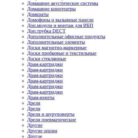
Домашние акустические системы
Домашние кинотеатры
Домкраты
Домофоны и вызывные панели
Доп.модули и монтаж для ИБП
Доп.трубка DECT
Дополнительные офисные продукты
Дополнительные элементы
Доски магнитно-маркерные
Доски пробковые и текстильные
Доски стеклянные
Драм-картриджи
Драм-картриджи
Драм-картриджи
Драм-картриджи
Драм-картриджи
Драм-картриджи
Драм-юниты
Дрели
Дрели
Дрели и шуруповерты
Дрели пневматические
Другие
Другие опции
Другое