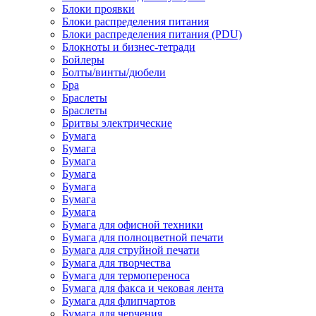
Блоки проявки
Блоки распределения питания
Блоки распределения питания (PDU)
Блокноты и бизнес-тетради
Бойлеры
Болты/винты/дюбели
Бра
Браслеты
Браслеты
Бритвы электрические
Бумага
Бумага
Бумага
Бумага
Бумага
Бумага
Бумага
Бумага для офисной техники
Бумага для полноцветной печати
Бумага для струйной печати
Бумага для творчества
Бумага для термопереноса
Бумага для факса и чековая лента
Бумага для флипчартов
Бумага для черчения