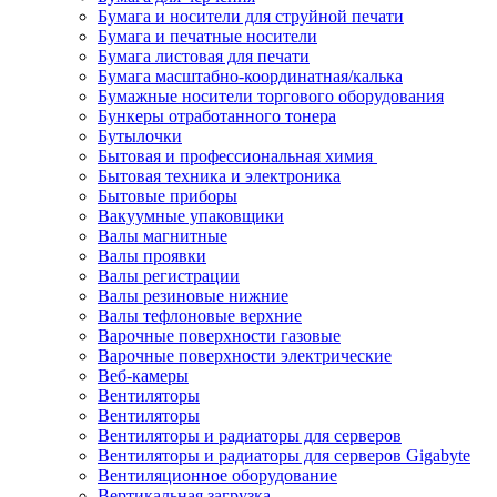
Бумага и носители для струйной печати
Бумага и печатные носители
Бумага листовая для печати
Бумага масштабно-координатная/калька
Бумажные носители торгового оборудования
Бункеры отработанного тонера
Бутылочки
Бытовая и профессиональная химия
Бытовая техника и электроника
Бытовые приборы
Вакуумные упаковщики
Валы магнитные
Валы проявки
Валы регистрации
Валы резиновые нижние
Валы тефлоновые верхние
Варочные поверхности газовые
Варочные поверхности электрические
Веб-камеры
Вентиляторы
Вентиляторы
Вентиляторы и радиаторы для серверов
Вентиляторы и радиаторы для серверов Gigabyte
Вентиляционное оборудование
Вертикальная загрузка