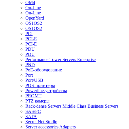
OM4
On-Line
On-Line
OpenYard
OS1OS2
OS1OS2
PCI
PCI-E
PCI-E
PDU
PDU
Performance Tower Servers Enterprise
PND
PoE-оборудование
Port
Port/USB
POS-принтеры
Powerline-устройства
PROMT
PTZ камеры
Rack-dense Servers Middle Class Business Servers
SAS/FC
SATA
Secret Net Studio
Server accessories Adapters