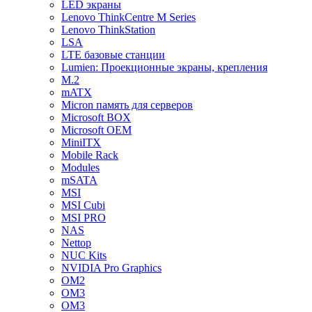
LED экраны
Lenovo ThinkCentre M Series
Lenovo ThinkStation
LSA
LTE базовые станции
Lumien: Проекционные экраны, крепления
M.2
mATX
Micron память для серверов
Microsoft BOX
Microsoft OEM
MiniITX
Mobile Rack
Modules
mSATA
MSI
MSI Cubi
MSI PRO
NAS
Nettop
NUC Kits
NVIDIA Pro Graphics
OM2
OM3
OM3