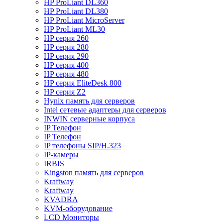
HP ProLiant DL360
HP ProLiant DL380
HP ProLiant MicroServer
HP ProLiant ML30
HP серия 260
HP серия 280
HP серия 290
HP серия 400
HP серия 480
HP серия EliteDesk 800
HP серия Z2
Hynix память для серверов
Intel сетевые адаптеры для серверов
INWIN серверные корпуса
IP Телефон
IP Телефон
IP телефоны SIP/H.323
IP-камеры
IRBIS
Kingston память для серверов
Kraftway
Kraftway
KVADRA
KVM-оборудование
LCD Мониторы