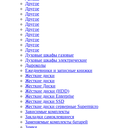
Другое
Другое
Другое
Другое
Другое
Другое
Другое
Другое
Другое
Другое
Духовые шкафы газовые
Духовые шкафы электрические
Дыроколы
Ежедневники и записные книжки
Жесткие диски
Жесткие диски
Жесткие Диски
Жёсткие диски (HDD)
Жесткие диски Enterprise
Жесткие диски SSD
Жесткие диски серверные Supermicro
Зависимые комплекты
Закладки самоклеящиеся
Заменяемые комплекты батарей
Замки