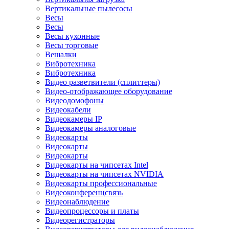
Вертикальные пылесосы
Весы
Весы
Весы кухонные
Весы торговые
Вешалки
Вибротехника
Вибротехника
Видео разветвители (сплиттеры)
Видео-отображающее оборудование
Видеодомофоны
Видеокабели
Видеокамеры IP
Видеокамеры аналоговые
Видеокарты
Видеокарты
Видеокарты
Видеокарты на чипсетах Intel
Видеокарты на чипсетах NVIDIA
Видеокарты профессиональные
Видеоконференцсвязь
Видеонаблюдение
Видеопроцессоры и платы
Видеорегистраторы