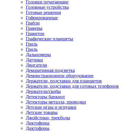
Головки печатающие
Головные устройства
Готовые решения
Гофрированные
Грабли
Граверы
Гравитон
Графические планшеты
Гриль
Гриль
Дальномеры
Датчики
Двигатели
Декоративная подсветка
Демонстрационное оборудование
Держатели, подставки для планшетов
Держатели, подставки для сотовых телефонов
Держатели/скобы
Детекторы банкнот
Детекторы металла, проводки
Детские игры и игрушки
Детские товары
Джойстики, трекболы
Диктофоны
Диктофоны