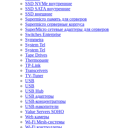
SSD NVMe внутренние
SSD SATA внутренние
SSD внешние
Supermicro память для серверов
Supermicro серверные корпуса
SuperMicro сетевые адаптеры для серверов
Switches Enterprise
Symmetra
System Tel
System Tel
Tape Drives
Thermopaste
TP-Link
Transceivers
TV-Tuner
USB
USB
USB Hub
USB адаптеры
USB-концентраторы
USB-накопители
Value Servers SOHO
Web камеры
Wi-Fi Mesh-системы
Wi-Fi контроллеры