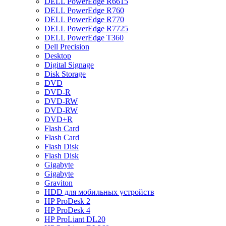
DELL PowerEdge R6615
DELL PowerEdge R760
DELL PowerEdge R770
DELL PowerEdge R7725
DELL PowerEdge T360
Dell Precision
Desktop
Digital Signage
Disk Storage
DVD
DVD-R
DVD-RW
DVD-RW
DVD+R
Flash Card
Flash Card
Flash Disk
Flash Disk
Gigabyte
Gigabyte
Graviton
HDD для мобильных устройств
HP ProDesk 2
HP ProDesk 4
HP ProLiant DL20