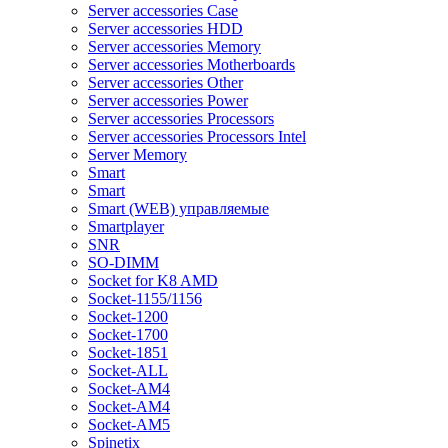
Server accessories Case
Server accessories HDD
Server accessories Memory
Server accessories Motherboards
Server accessories Other
Server accessories Power
Server accessories Processors
Server accessories Processors Intel
Server Memory
Smart
Smart
Smart (WEB) управляемые
Smartplayer
SNR
SO-DIMM
Socket for K8 AMD
Socket-1155/1156
Socket-1200
Socket-1700
Socket-1851
Socket-ALL
Socket-AM4
Socket-AM4
Socket-AM5
Spinetix