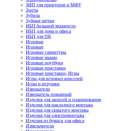
ЗИП для принтеров и МФУ
Зонты
Зубила
Зубные щетки
ИБП большой мощности
ИБП для дома и офиса
ИБП для ПК
Игровые
Игровые
Игровые гарнитуры
Игровые мыши
Игровые ноутбуки
Игровые приставки
Игровые приставки, Игры
Игры для игровых консолей
Игры и игрушки
Извещатели
Извещатель пожарный
Изделия для записей и планирования
Изделия для накладного монтажа
Изделия для скрытого монтажа
Изделия для электромонтажа
Изделия из бумаги для офиса
Измельчители