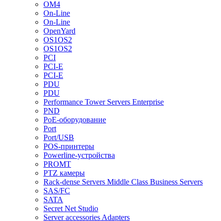
OM4
On-Line
On-Line
OpenYard
OS1OS2
OS1OS2
PCI
PCI-E
PCI-E
PDU
PDU
Performance Tower Servers Enterprise
PND
PoE-оборудование
Port
Port/USB
POS-принтеры
Powerline-устройства
PROMT
PTZ камеры
Rack-dense Servers Middle Class Business Servers
SAS/FC
SATA
Secret Net Studio
Server accessories Adapters