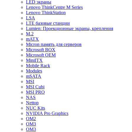
LED экраны
Lenovo ThinkCentre M Series
Lenovo ThinkStation
LSA
LTE базовые станции
Lumien: Проекционные экраны, крепления
M.2
mATX
Micron память для серверов
Microsoft BOX
Microsoft OEM
MiniITX
Mobile Rack
Modules
mSATA
MSI
MSI Cubi
MSI PRO
NAS
Nettop
NUC Kits
NVIDIA Pro Graphics
OM2
OM3
OM3