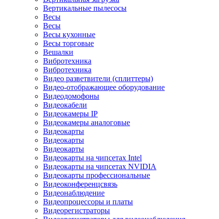
Вертикальные пылесосы
Весы
Весы
Весы кухонные
Весы торговые
Вешалки
Вибротехника
Вибротехника
Видео разветвители (сплиттеры)
Видео-отображающее оборудование
Видеодомофоны
Видеокабели
Видеокамеры IP
Видеокамеры аналоговые
Видеокарты
Видеокарты
Видеокарты
Видеокарты на чипсетах Intel
Видеокарты на чипсетах NVIDIA
Видеокарты профессиональные
Видеоконференцсвязь
Видеонаблюдение
Видеопроцессоры и платы
Видеорегистраторы