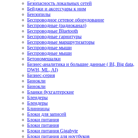
Безопасность локальных сетей
Бейджи и аксесcуары к ним
Бензопилы
Беспроводное сетевое оборудование
Беспроводные (радиоканал)
Беспроводные Bluetooth
Беспроводные гарнитуры
Беспроводные маршрутизаторы
Беспроводные мыши
Беспроводные мыши
Бетономешалки
Бизнес-аналитика и большие данные ( BI, Big data,
DWH, ML, AI)
Бизнес-серия
Бинокли
Бинокли
Бланки бухгалтерские
Блендеры
Блендеры
Блинницы
Блоки для записей
Блоки питания
Блоки питания
Блоки питания Gigabyte
Блоки питания для ноутбуков