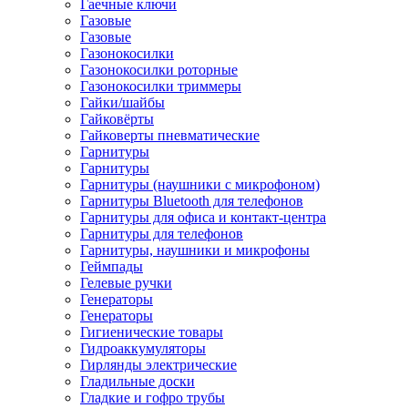
Гаечные ключи
Газовые
Газовые
Газонокосилки
Газонокосилки роторные
Газонокосилки триммеры
Гайки/шайбы
Гайковёрты
Гайковерты пневматические
Гарнитуры
Гарнитуры
Гарнитуры (наушники с микрофоном)
Гарнитуры Bluetooth для телефонов
Гарнитуры для офиса и контакт-центра
Гарнитуры для телефонов
Гарнитуры, наушники и микрофоны
Геймпады
Гелевые ручки
Генераторы
Генераторы
Гигиенические товары
Гидроаккумуляторы
Гирлянды электрические
Гладильные доски
Гладкие и гофро трубы