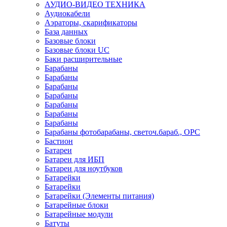
АУДИО-ВИДЕО ТЕХНИКА
Аудиокабели
Аэраторы, скарификаторы
База данных
Базовые блоки
Базовые блоки UC
Баки расширительные
Барабаны
Барабаны
Барабаны
Барабаны
Барабаны
Барабаны
Барабаны
Барабаны фотобарабаны, светоч.бараб., OPC
Бастион
Батареи
Батареи для ИБП
Батареи для ноутбуков
Батарейки
Батарейки
Батарейки (Элементы питания)
Батарейные блоки
Батарейные модули
Батуты