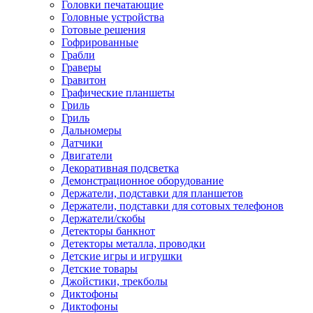
Головки печатающие
Головные устройства
Готовые решения
Гофрированные
Грабли
Граверы
Гравитон
Графические планшеты
Гриль
Гриль
Дальномеры
Датчики
Двигатели
Декоративная подсветка
Демонстрационное оборудование
Держатели, подставки для планшетов
Держатели, подставки для сотовых телефонов
Держатели/скобы
Детекторы банкнот
Детекторы металла, проводки
Детские игры и игрушки
Детские товары
Джойстики, трекболы
Диктофоны
Диктофоны