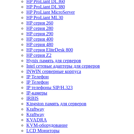
HP ProLiant DL360
HP ProLiant DL380
HP ProLiant MicroServer
HP ProLiant ML30
HP серия 260
HP серия 280
HP серия 290
HP серия 400
HP серия 480
HP серия EliteDesk 800
HP серия Z2
Hynix память для серверов
Intel сетевые адаптеры для серверов
INWIN серверные корпуса
IP Телефон
IP Телефон
IP телефоны SIP/H.323
IP-камеры
IRBIS
Kingston память для серверов
Kraftway
Kraftway
KVADRA
KVM-оборудование
LCD Мониторы