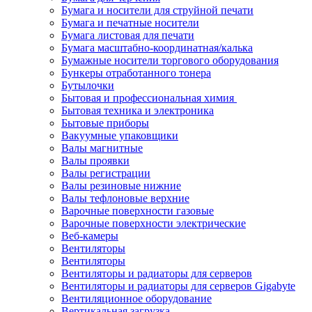
Бумага и носители для струйной печати
Бумага и печатные носители
Бумага листовая для печати
Бумага масштабно-координатная/калька
Бумажные носители торгового оборудования
Бункеры отработанного тонера
Бутылочки
Бытовая и профессиональная химия
Бытовая техника и электроника
Бытовые приборы
Вакуумные упаковщики
Валы магнитные
Валы проявки
Валы регистрации
Валы резиновые нижние
Валы тефлоновые верхние
Варочные поверхности газовые
Варочные поверхности электрические
Веб-камеры
Вентиляторы
Вентиляторы
Вентиляторы и радиаторы для серверов
Вентиляторы и радиаторы для серверов Gigabyte
Вентиляционное оборудование
Вертикальная загрузка