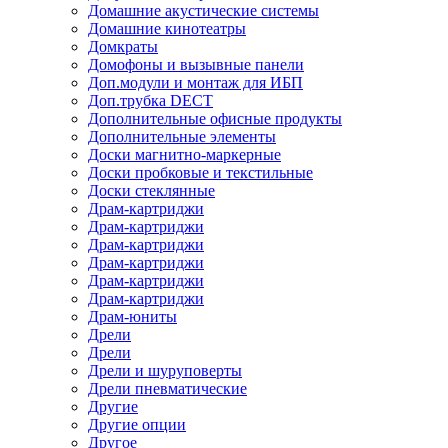
Домашние акустические системы
Домашние кинотеатры
Домкраты
Домофоны и вызывные панели
Доп.модули и монтаж для ИБП
Доп.трубка DECT
Дополнительные офисные продукты
Дополнительные элементы
Доски магнитно-маркерные
Доски пробковые и текстильные
Доски стеклянные
Драм-картриджи
Драм-картриджи
Драм-картриджи
Драм-картриджи
Драм-картриджи
Драм-картриджи
Драм-юниты
Дрели
Дрели
Дрели и шуруповерты
Дрели пневматические
Другие
Другие опции
Другое