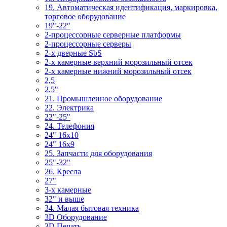
19. Автоматическая идентификация, маркировка,
торговое оборудование
19"-22"
2-процессорные серверные платформы
2-процессорные серверы
2-х дверные SbS
2-х камерные верхний морозильный отсек
2-х камерные нижний морозильный отсек
2,5
2.5"
21. Промышленное оборудование
22. Электрика
22"-25"
24. Телефония
24" 16x10
24" 16x9
25. Запчасти для оборудования
25"-32"
26. Кресла
27"
3-x камерные
32" и выше
34. Малая бытовая техника
3D Оборудование
3D Печать