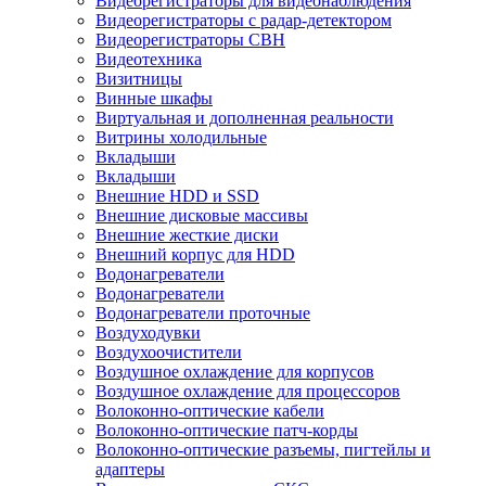
Видеорегистраторы для видеонаблюдения
Видеорегистраторы с радар-детектором
Видеорегистраторы СВН
Видеотехника
Визитницы
Винные шкафы
Виртуальная и дополненная реальности
Витрины холодильные
Вкладыши
Вкладыши
Внешние HDD и SSD
Внешние дисковые массивы
Внешние жесткие диски
Внешний корпус для HDD
Водонагреватели
Водонагреватели
Водонагреватели проточные
Воздуходувки
Воздухоочистители
Воздушное охлаждение для корпусов
Воздушное охлаждение для процессоров
Волоконно-оптические кабели
Волоконно-оптические патч-корды
Волоконно-оптические разъемы, пигтейлы и
адаптеры