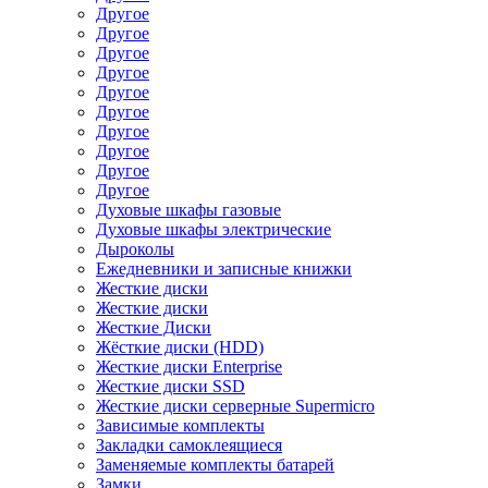
Другое
Другое
Другое
Другое
Другое
Другое
Другое
Другое
Другое
Другое
Духовые шкафы газовые
Духовые шкафы электрические
Дыроколы
Ежедневники и записные книжки
Жесткие диски
Жесткие диски
Жесткие Диски
Жёсткие диски (HDD)
Жесткие диски Enterprise
Жесткие диски SSD
Жесткие диски серверные Supermicro
Зависимые комплекты
Закладки самоклеящиеся
Заменяемые комплекты батарей
Замки