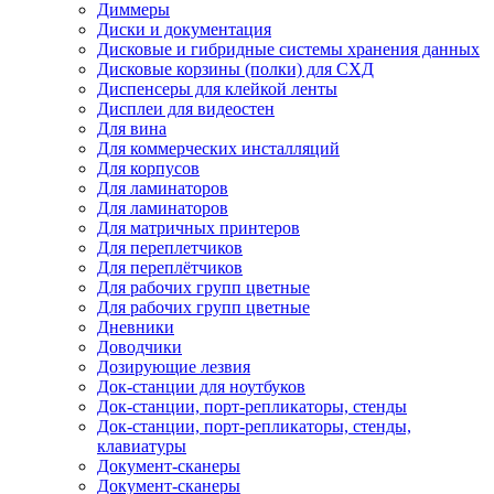
Диммеры
Диски и документация
Дисковые и гибридные системы хранения данных
Дисковые корзины (полки) для СХД
Диспенсеры для клейкой ленты
Дисплеи для видеостен
Для вина
Для коммерческих инсталляций
Для корпусов
Для ламинаторов
Для ламинаторов
Для матричных принтеров
Для переплетчиков
Для переплётчиков
Для рабочих групп цветные
Для рабочих групп цветные
Дневники
Доводчики
Дозирующие лезвия
Док-станции для ноутбуков
Док-станции, порт-репликаторы, стенды
Док-станции, порт-репликаторы, стенды,
клавиатуры
Документ-сканеры
Документ-сканеры