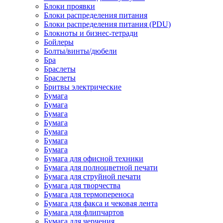
Блоки проявки
Блоки распределения питания
Блоки распределения питания (PDU)
Блокноты и бизнес-тетради
Бойлеры
Болты/винты/дюбели
Бра
Браслеты
Браслеты
Бритвы электрические
Бумага
Бумага
Бумага
Бумага
Бумага
Бумага
Бумага
Бумага для офисной техники
Бумага для полноцветной печати
Бумага для струйной печати
Бумага для творчества
Бумага для термопереноса
Бумага для факса и чековая лента
Бумага для флипчартов
Бумага для черчения