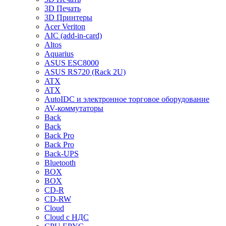
3D Печать
3D Принтеры
Acer Veriton
AIC (add-in-card)
Altos
Aquarius
ASUS ESC8000
ASUS RS720 (Rack 2U)
ATX
ATX
AutoIDC и электронное торговое оборудование
AV-коммутаторы
Back
Back
Back Pro
Back Pro
Back-UPS
Bluetooth
BOX
BOX
CD-R
CD-RW
Cloud
Cloud с НДС