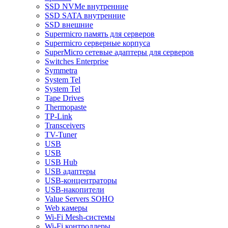
SSD NVMe внутренние
SSD SATA внутренние
SSD внешние
Supermicro память для серверов
Supermicro серверные корпуса
SuperMicro сетевые адаптеры для серверов
Switches Enterprise
Symmetra
System Tel
System Tel
Tape Drives
Thermopaste
TP-Link
Transceivers
TV-Tuner
USB
USB
USB Hub
USB адаптеры
USB-концентраторы
USB-накопители
Value Servers SOHO
Web камеры
Wi-Fi Mesh-системы
Wi-Fi контроллеры