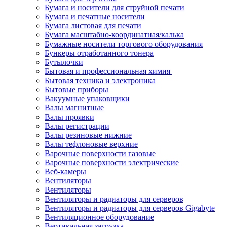
Бумага и носители для струйной печати
Бумага и печатные носители
Бумага листовая для печати
Бумага масштабно-координатная/калька
Бумажные носители торгового оборудования
Бункеры отработанного тонера
Бутылочки
Бытовая и профессиональная химия
Бытовая техника и электроника
Бытовые приборы
Вакуумные упаковщики
Валы магнитные
Валы проявки
Валы регистрации
Валы резиновые нижние
Валы тефлоновые верхние
Варочные поверхности газовые
Варочные поверхности электрические
Веб-камеры
Вентиляторы
Вентиляторы
Вентиляторы и радиаторы для серверов
Вентиляторы и радиаторы для серверов Gigabyte
Вентиляционное оборудование
Вертикальная загрузка