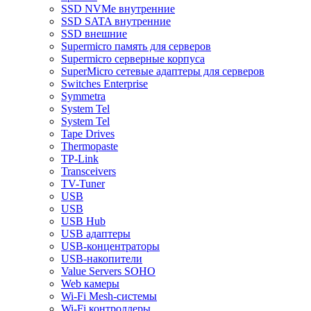
SSD NVMe внутренние
SSD SATA внутренние
SSD внешние
Supermicro память для серверов
Supermicro серверные корпуса
SuperMicro сетевые адаптеры для серверов
Switches Enterprise
Symmetra
System Tel
System Tel
Tape Drives
Thermopaste
TP-Link
Transceivers
TV-Tuner
USB
USB
USB Hub
USB адаптеры
USB-концентраторы
USB-накопители
Value Servers SOHO
Web камеры
Wi-Fi Mesh-системы
Wi-Fi контроллеры