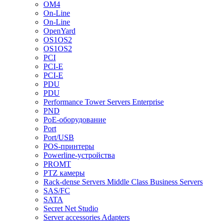
OM4
On-Line
On-Line
OpenYard
OS1OS2
OS1OS2
PCI
PCI-E
PCI-E
PDU
PDU
Performance Tower Servers Enterprise
PND
PoE-оборудование
Port
Port/USB
POS-принтеры
Powerline-устройства
PROMT
PTZ камеры
Rack-dense Servers Middle Class Business Servers
SAS/FC
SATA
Secret Net Studio
Server accessories Adapters