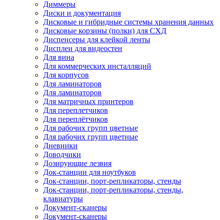
Диммеры
Диски и документация
Дисковые и гибридные системы хранения данных
Дисковые корзины (полки) для СХД
Диспенсеры для клейкой ленты
Дисплеи для видеостен
Для вина
Для коммерческих инсталляций
Для корпусов
Для ламинаторов
Для ламинаторов
Для матричных принтеров
Для переплетчиков
Для переплётчиков
Для рабочих групп цветные
Для рабочих групп цветные
Дневники
Доводчики
Дозирующие лезвия
Док-станции для ноутбуков
Док-станции, порт-репликаторы, стенды
Док-станции, порт-репликаторы, стенды,
клавиатуры
Документ-сканеры
Документ-сканеры