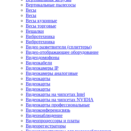
Вертикальные пылесосы
Весы
Весы
Весы кухонные
Весы торговые
Вешалки
Вибротехника
Вибротехника
Видео разветвители (сплиттеры)
Видео-отображающее оборудование
Видеодомофоны
Видеокабели
Видеокамеры IP
Видеокамеры аналоговые
Видеокарты
Видеокарты
Видеокарты
Видеокарты на чипсетах Intel
Видеокарты на чипсетах NVIDIA
Видеокарты профессиональные
Видеоконференцсвязь
Видеонаблюдение
Видеопроцессоры и платы
Видеорегистраторы