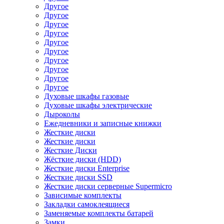
Другое
Другое
Другое
Другое
Другое
Другое
Другое
Другое
Другое
Другое
Духовые шкафы газовые
Духовые шкафы электрические
Дыроколы
Ежедневники и записные книжки
Жесткие диски
Жесткие диски
Жесткие Диски
Жёсткие диски (HDD)
Жесткие диски Enterprise
Жесткие диски SSD
Жесткие диски серверные Supermicro
Зависимые комплекты
Закладки самоклеящиеся
Заменяемые комплекты батарей
Замки