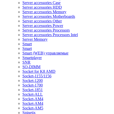
Server accessories Case
Server accessories HDD
Server accessories Memory
Server accessories Motherboards
Server accessories Other
Server accessories Power
Server accessories Processors
Server accessories Processors Intel
Server Memory
Smart
Smart
Smart (WEB) управляемые
Smartplayer
SNR
SO-DIMM
Socket for K8 AMD
Socket-1155/1156
Socket-1200
Socket-1700
Socket-1851
Socket-ALL
Socket-AM4
Socket-AM4
Socket-AM5
Spinetix