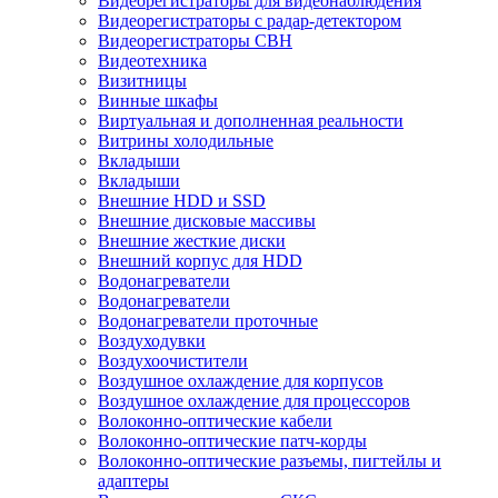
Видеорегистраторы для видеонаблюдения
Видеорегистраторы с радар-детектором
Видеорегистраторы СВН
Видеотехника
Визитницы
Винные шкафы
Виртуальная и дополненная реальности
Витрины холодильные
Вкладыши
Вкладыши
Внешние HDD и SSD
Внешние дисковые массивы
Внешние жесткие диски
Внешний корпус для HDD
Водонагреватели
Водонагреватели
Водонагреватели проточные
Воздуходувки
Воздухоочистители
Воздушное охлаждение для корпусов
Воздушное охлаждение для процессоров
Волоконно-оптические кабели
Волоконно-оптические патч-корды
Волоконно-оптические разъемы, пигтейлы и
адаптеры