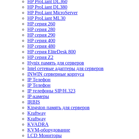
HP ProLiant DL360
HP ProLiant DL380
HP ProLiant MicroServer
HP ProLiant ML30
HP серия 260
HP серия 280
HP серия 290
HP серия 400
HP серия 480
HP серия EliteDesk 800
HP серия Z2
Hynix память для серверов
Intel сетевые адаптеры для серверов
INWIN серверные корпуса
IP Телефон
IP Телефон
IP телефоны SIP/H.323
IP-камеры
IRBIS
Kingston память для серверов
Kraftway
Kraftway
KVADRA
KVM-оборудование
LCD Мониторы