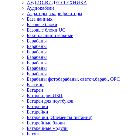
АУДИО-ВИДЕО ТЕХНИКА
Аудиокабели
Аэраторы, скарификаторы
База данных
Базовые блоки
Базовые блоки UC
Баки расширительные
Барабаны
Барабаны
Барабаны
Барабаны
Барабаны
Барабаны
Барабаны
Барабаны фотобарабаны, светоч.бараб., OPC
Бастион
Батареи
Батареи для ИБП
Батареи для ноутбуков
Батарейки
Батарейки
Батарейки (Элементы питания)
Батарейные блоки
Батарейные модули
Батуты