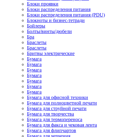
Блоки проявки
Блоки распределения питания
Блоки распределения питания (PDU)
Блокноты и бизнес-тетради
Бойлеры
Болты/винты/дюбели
Бра
Браслеты
Браслеты
Бритвы электрические
Бумага
Бумага
Бумага
Бумага
Бумага
Бумага
Бумага
Бумага для офисной техники
Бумага для полноцветной печати
Бумага для струйной печати
Бумага для творчества
Бумага для термопереноса
Бумага для факса и чековая лента
Бумага для флипчартов
Бумага для черчения