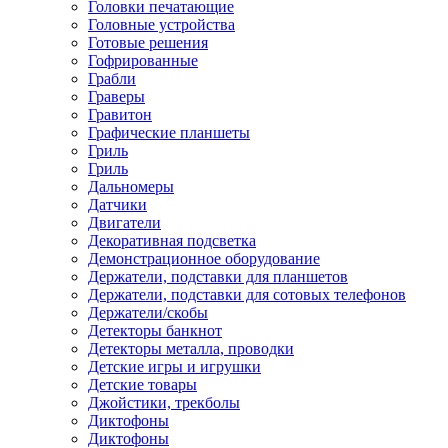
Головки печатающие
Головные устройства
Готовые решения
Гофрированные
Грабли
Граверы
Гравитон
Графические планшеты
Гриль
Гриль
Дальномеры
Датчики
Двигатели
Декоративная подсветка
Демонстрационное оборудование
Держатели, подставки для планшетов
Держатели, подставки для сотовых телефонов
Держатели/скобы
Детекторы банкнот
Детекторы металла, проводки
Детские игры и игрушки
Детские товары
Джойстики, трекболы
Диктофоны
Диктофоны