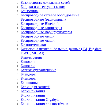
Безопасность локальных сетей
Бейджи и аксесcуары к ним
Бензопилы
Беспроводное сетевое оборудование
Беспроводные (радиоканал)
Беспроводные Bluetooth
Беспроводные гарнитуры
Беспроводные маршрутизаторы
Беспроводные мыши
Беспроводные мыши
Бетономешалки
Бизнес-аналитика и большие данные ( BI, Big data,
DWH, ML, AI)
Бизнес-серия
Бинокли
Бинокли
Бланки бухгалтерские
Блендеры
Блендеры
Блинницы
Блоки для записей
Блоки питания
Блоки питания
Блоки питания Gigabyte
Блоки питания для ноутбуков