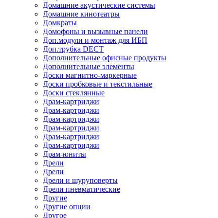
Домашние акустические системы
Домашние кинотеатры
Домкраты
Домофоны и вызывные панели
Доп.модули и монтаж для ИБП
Доп.трубка DECT
Дополнительные офисные продукты
Дополнительные элементы
Доски магнитно-маркерные
Доски пробковые и текстильные
Доски стеклянные
Драм-картриджи
Драм-картриджи
Драм-картриджи
Драм-картриджи
Драм-картриджи
Драм-картриджи
Драм-юниты
Дрели
Дрели
Дрели и шуруповерты
Дрели пневматические
Другие
Другие опции
Другое