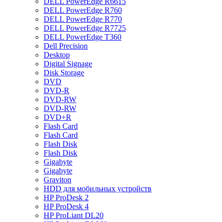
DELL PowerEdge R6615
DELL PowerEdge R760
DELL PowerEdge R770
DELL PowerEdge R7725
DELL PowerEdge T360
Dell Precision
Desktop
Digital Signage
Disk Storage
DVD
DVD-R
DVD-RW
DVD-RW
DVD+R
Flash Card
Flash Card
Flash Disk
Flash Disk
Gigabyte
Gigabyte
Graviton
HDD для мобильных устройств
HP ProDesk 2
HP ProDesk 4
HP ProLiant DL20