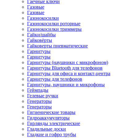
Гаечные ключи
Газовые
Газовые
Газонокосилки
Газонокосилки роторные
Газонокосилки триммеры
Гайки/шайбы
Гайковёрты
Гайковерты пневматические
Гарнитуры
Гарнитуры
Гарнитуры (наушники с микрофоном)
Гарнитуры Bluetooth для телефонов
Гарнитуры для офиса и контакт-центра
Гарнитуры для телефонов
Гарнитуры, наушники и микрофоны
Геймпады
Гелевые ручки
Генераторы
Генераторы
Гигиенические товары
Гидроаккумуляторы
Гирлянды электрические
Гладильные доски
Гладкие и гофро трубы