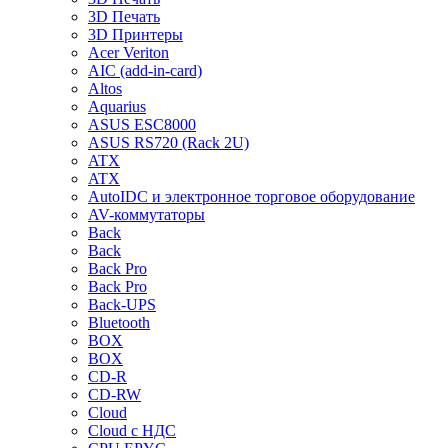
3D Печать
3D Принтеры
Acer Veriton
AIC (add-in-card)
Altos
Aquarius
ASUS ESC8000
ASUS RS720 (Rack 2U)
ATX
ATX
AutoIDC и электронное торговое оборудование
AV-коммутаторы
Back
Back
Back Pro
Back Pro
Back-UPS
Bluetooth
BOX
BOX
CD-R
CD-RW
Cloud
Cloud с НДС