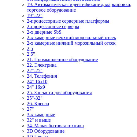
19. Автоматическая идентификация, маркировка,
торговое оборудование
19"-22"
2-процессорные серверные платформы
2-процессорные серверы
2-х дверные SbS
2-х камерные верхний морозильный отсек
2-х камерные нижний морозильный отсек
2,5
2.5"
21. Промышленное оборудование
22. Электрика
22"-25"
24. Телефония
24" 16x10
24" 16x9
25. Запчасти для оборудования
25"-32"
26. Кресла
27"
3-x камерные
32" и выше
34. Малая бытовая техника
3D Оборудование
3D Печать