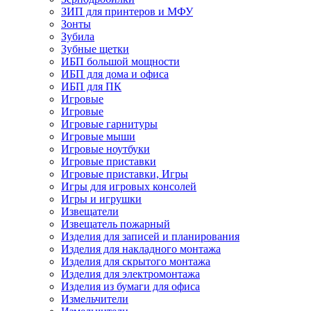
ЗИП для принтеров и МФУ
Зонты
Зубила
Зубные щетки
ИБП большой мощности
ИБП для дома и офиса
ИБП для ПК
Игровые
Игровые
Игровые гарнитуры
Игровые мыши
Игровые ноутбуки
Игровые приставки
Игровые приставки, Игры
Игры для игровых консолей
Игры и игрушки
Извещатели
Извещатель пожарный
Изделия для записей и планирования
Изделия для накладного монтажа
Изделия для скрытого монтажа
Изделия для электромонтажа
Изделия из бумаги для офиса
Измельчители